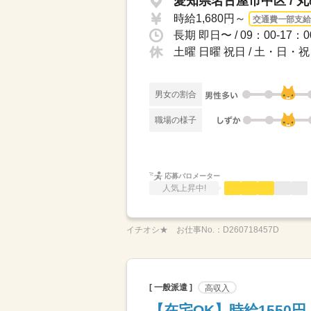
愛知県名古屋市中区 / 
時給1,680円～
交通費一部支給
土曜 日曜 祝日 / 土・日
男女の割合
職場の様子
応募バロメーター
人気上昇中!
イチオシ★
お仕事No.：
D260718457D
[ 一般派遣 ]
高収入
【在宅OK】時給1550