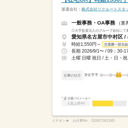
派遣会社：
株式会社リクルートスタッ
一般事務・OA事務
（業
◎大手監査法人のグループ会社にて事
愛知県名古屋市中村区 /
時給1,550円～
交通費一部支給
土曜 日曜 祝日 / 土・日
仕事の仕方
応募バロメーター
人気上昇中!
イチオシ★
お仕事No.：
D260726218D