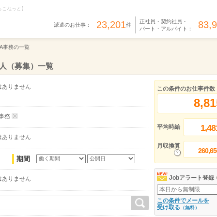
らこねっと】
正社員・契約社員・
23,201
83,
派遣のお仕事：
件
パート・アルバイト：
A事務の一覧
求人（募集）一覧
はありません
この条件のお仕事件数
8,81
事務
1,48
平均時給
はありません
月収換算
260,65
期間
Jobアラート登録
はありません
この条件でメールを
受け取る
（無料）