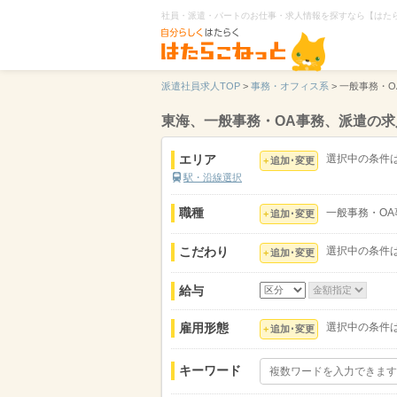
社員・派遣・パートのお仕事・求人情報を探すなら【はた
派遣社員求人TOP
>
事務・オフィス系
>
一般事務・O
東海、一般事務・OA事務、派遣の
エリア
選択中の条件
追加･変更
駅・沿線選択
職種
一般事務・OA
追加･変更
こだわり
選択中の条件
追加･変更
給与
雇用形態
選択中の条件
追加･変更
キーワード