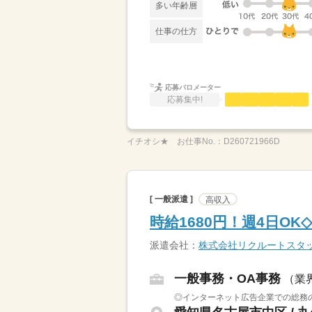
多い年齢層
仕事の仕方
応募バロメーター
応募集中!
イチオシ★
お仕事No.：
D260721966D
[ 一般派遣 ]
高収入
時給1680円！週4日O
派遣会社：
株式会社リクルートスタッ
一般事務・OA事務
（業
◎インターネット広告企業での総務の