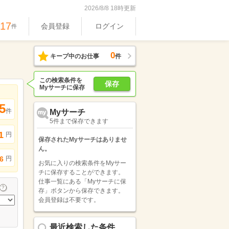
2026/8/8 18時更新
917
会員登録
ログイン
件
0
キープ中のお仕事
件
この検索条件を
保存
Myサーチに保存
5
件
Myサーチ
5件まで保存できます
1
円
保存されたMyサーチはありませ
ん。
円
6
お気に入りの検索条件をMyサー
チに保存することができます。
仕事一覧にある「Myサーチに保
存」ボタンから保存できます。
会員登録は不要です。
最近検索した条件