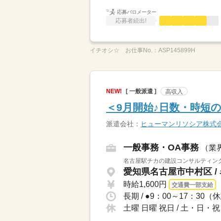
応募バロメーター
応募者続出!
イチオシ☆
お仕事No.：
ASP145899H
NEW!
[ 一般派遣 ]
高収入
＜9月開始♪日数・時短
派遣会社：
ヒューマンリソシア株式
一般事務・OA事務
（業
名古屋駅チカの建設コンサルティング
愛知県名古屋市中村区 /
時給1,600円
交通費一部支給
長期 / ●9：00～17：3
土曜 日曜 祝日 / 土・日・