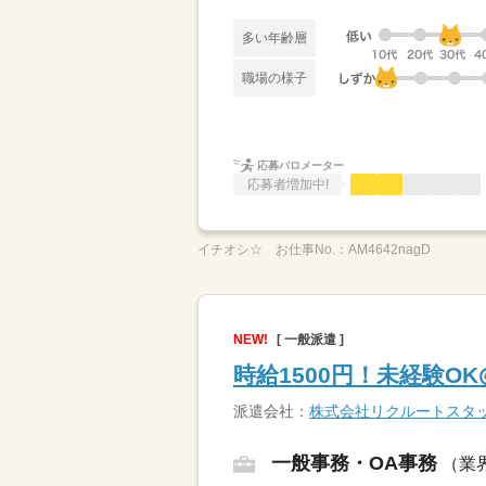
多い年齢層
職場の様子
応募バロメーター
応募者増加中!
イチオシ☆
お仕事No.：
AM4642nagD
NEW!
[ 一般派遣 ]
時給1500円！未経験O
派遣会社：
株式会社リクルートスタッ
一般事務・OA事務
（業