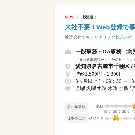
NEW!
[ 一般派遣 ]
来社不要！Web登録で
派遣会社：
キャリアリンク株式会社
一般事務・OA事務
（業
［選べる事務ワーク］その他にもキャ
愛知県名古屋市千種区 /
時給1,500円～1,800円
3ヵ月以上 / ・09：30 ～ 1
月曜 火曜 水曜 木曜 金曜
多い年齢層
仕事の仕方