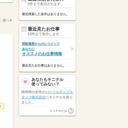
3件まで表示されます。
最近検索した条件はありません。
次へ
最近見たお仕事
10件まで表示します。
閲覧履歴からのレコメンド
あなたに
オススメのお仕事情報
最近見たお仕事はありません。
あなたもキニナル
使ってみない？
静岡県の女性が
パーソルテンプス
タッフ株式会社
にキニナルを送り
ました。
ト
三重県の女性が
パーソルテンプス
キニナルとは
タッフ株式会社
にキニナルを送り
ました。