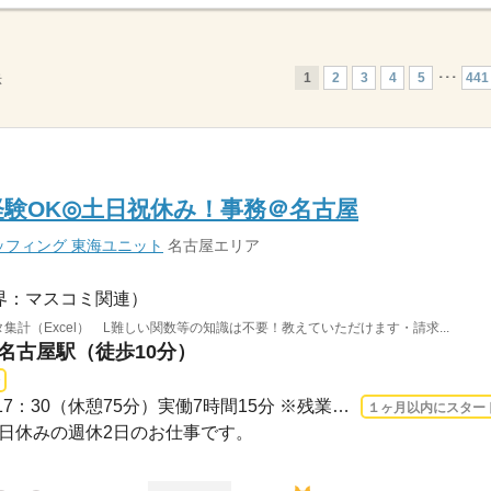
1
2
3
4
5
･･･
441
示
経験OK◎土日祝休み！事務＠名古屋
フィング 東海ユニット
名古屋エリア
界：マスコミ関連）
集計（Excel） L難しい関数等の知識は不要！教えていただけます・請求...
 名古屋駅（徒歩10分）
長期 2026/8/10〜 / 09：00-17：30（休憩75分）実働7時間15分 ※残業時間：月5時間～10...
１ヶ月以内にスター
・祝日休みの週休2日のお仕事です。