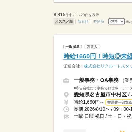
8,815
件中 / 1～20件を表示
表
オススメ順
新着順
時給順
[ 一般派遣 ]
高収入
時給1660円！時短◎未
派遣会社：
株式会社リクルートスタッ
一般事務・OA事務
（業
■広告会社にて事務のお仕事 ・データ
愛知県名古屋市中村区 /
時給1,660円～
交通費一部支給
土曜 日曜 祝日 / 土・日