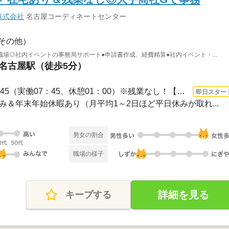
株式会社
名古屋コーディネートセンター
その他）
職場◎社内イベントの事務局サポート●申請書作成、経費精算●社内イベント・...
 名古屋駅（徒歩5分）
長期 即日〜 / 09：00～17：45（実働07：45、休憩01：00）※残業なし！【時短OK！】9：...
即日スター
祝休み＆年末年始休暇あり（月平均1～2日ほど平日休みが取れ...
男女の割合
職場の様子
詳細を見る
キープする