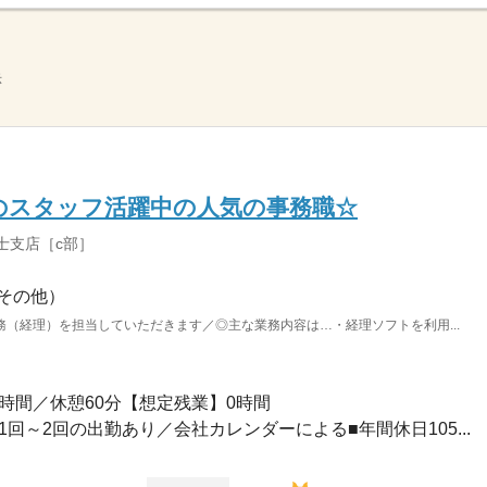
示
迄のスタッフ活躍中の人気の事務職☆
士支店［c部］
その他）
（経理）を担当していただきます／◎主な業務内容は…・経理ソフトを利用...
実働8時間／休憩60分【想定残業】0時間
に1回～2回の出勤あり／会社カレンダーによる■年間休日105...