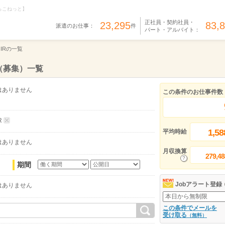
らこねっと】
正社員・契約社員・
23,295
83,
派遣のお仕事：
件
パート・アルバイト：
IRの一覧
（募集）一覧
はありません
この条件のお仕事件数
R
1,58
平均時給
はありません
月収換算
279,48
期間
Jobアラート登録
はありません
この条件でメールを
受け取る
（無料）