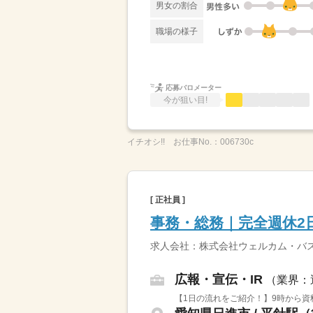
男女の割合
職場の様子
応募バロメーター
今が狙い目!
イチオシ!!
お仕事No.：
006730c
[ 正社員 ]
事務・総務｜完全週休2
求人会社：株式会社ウェルカム・バ
広報・宣伝・IR
（業界：
【1日の流れをご紹介！】9時から資