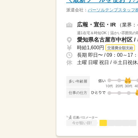
派遣会社：
パーソルテンプスタッフ
広報・宣伝・IR
（業界：
週1在宅＆時短OK｜温かい雰囲気の
愛知県名古屋市中村区 /
時給1,600円
交通費全額支給
土曜 日曜 祝日 / ※土日
多い年齢層
仕事の仕方
応募バロメーター
今が狙い目!