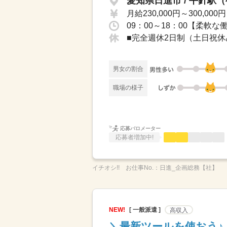
愛知県日進市 / 平針駅
月給230,000円～300,000円
■完全週休2日制（土日祝休
男女の割合
職場の様子
応募バロメーター
応募者増加中!
イチオシ!!
お仕事No.：
日進_企画総務【社】
NEW!
[ 一般派遣 ]
高収入
＼最新ツールを使おう♪