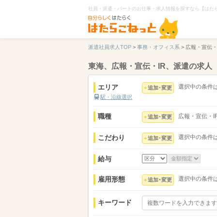
社員・派遣・パートのお仕事・求人情報を探すなら【はた
派遣社員求人TOP
>
事務・オフィス系
>
広報・宣伝・
東海、広報・宣伝・IR、派遣の求人
エリア
選択中の条件
追加･変更
駅・沿線選択
職種
広報・宣伝・I
追加･変更
こだわり
選択中の条件
追加･変更
給与
雇用形態
選択中の条件
追加･変更
キーワード