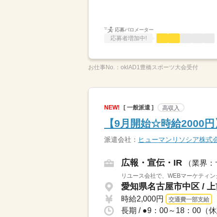
応募バロメーター
応募者増加中!
お仕事No.：
oklAD1豊橋スポーツ大会受付
NEW!
[ 一般派遣 ]
高収入
【9月開始☆時給200
派遣会社：
ヒューマンリソシア株式
広報・宣伝・IR
（業界：
リユース会社で、WEBマーケティン
愛知県名古屋市中区 / 
時給2,000円
交通費一部支給
長期 / ●9：00～18：0