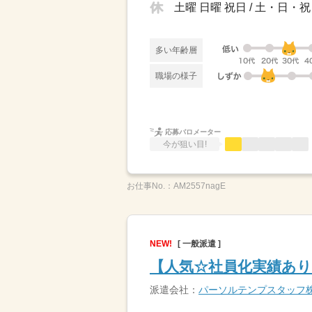
土曜 日曜 祝日 / 土・日・祝
多い年齢層
職場の様子
応募バロメーター
今が狙い目!
お仕事No.：
AM2557nagE
NEW!
[ 一般派遣 ]
【人気☆社員化実績あり
派遣会社：
パーソルテンプスタッフ