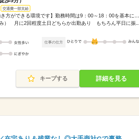
（徒歩5分）
交通費一部支給
09：00～18：00【柔軟な働き方ができる環境です】勤務時間は9：00～18：00を基本に、
み） 月に2回程度土日どちらか出勤あり もちろん平日に振..
仕事の仕方
詳細を見る
キープする
／在宅あり＆残業なし◎大手商社Gで事務