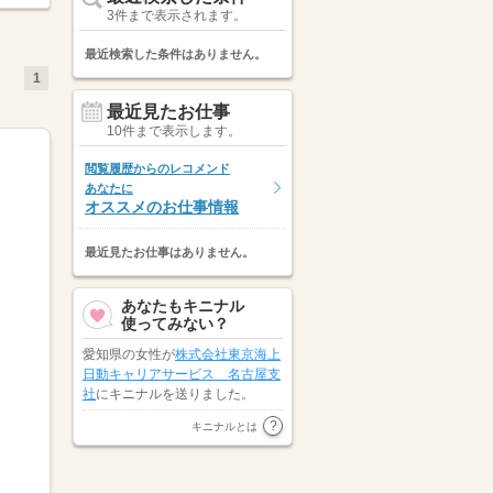
3件まで表示されます。
最近検索した条件はありません。
1
最近見たお仕事
10件まで表示します。
閲覧履歴からのレコメンド
あなたに
オススメのお仕事情報
最近見たお仕事はありません。
あなたもキニナル
使ってみない？
愛知県の女性が
株式会社東京海上
日動キャリアサービス 名古屋支
社
にキニナルを送りました。
愛知県の女性が
パーソルテンプス
キニナルとは
タッフ株式会社
にキニナルを送り
ました。