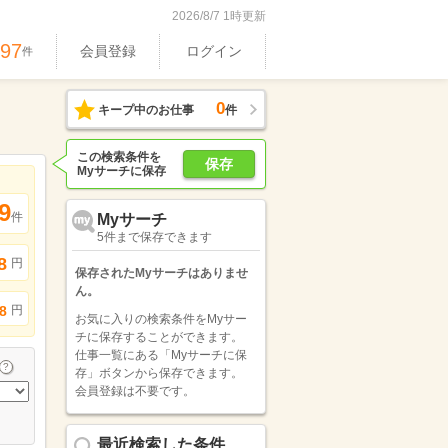
2026/8/7 1時更新
897
会員登録
ログイン
件
0
キープ中のお仕事
件
この検索条件を
保存
Myサーチに保存
9
件
Myサーチ
5件まで保存できます
8
円
保存されたMyサーチはありませ
ん。
円
8
お気に入りの検索条件をMyサー
チに保存することができます。
仕事一覧にある「Myサーチに保
存」ボタンから保存できます。
会員登録は不要です。
最近検索した条件