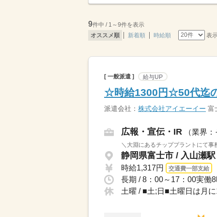
9
件中 / 1～9件を表示
表
オススメ順
新着順
時給順
[ 一般派遣 ]
給与UP
☆時給1300円☆50代
派遣会社：
株式会社アイエーイー
富
広報・宣伝・IR
（業界：
＼大淵にあるチッププラントにて事務
静岡県富士市 / 入山瀬駅
時給1,317円
交通費一部支給
長期 / 8：00～17：00
土曜 / ■土;日■土曜日は月