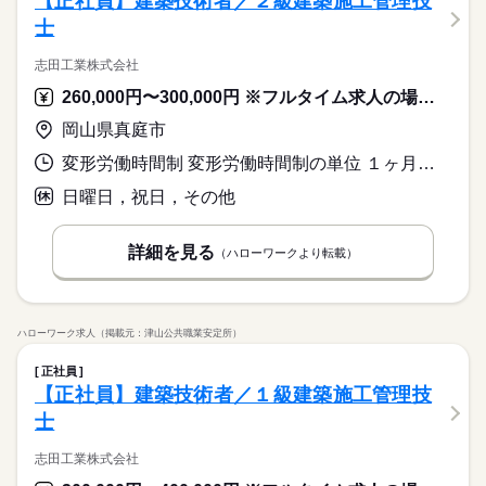
【正社員】建築技術者／２級建築施工管理技
士
志田工業株式会社
260,000円〜300,000円 ※フルタイム求人の場合は月額（換算額）、パート求人の場合は時間額を表示しています。
岡山県真庭市
変形労働時間制 変形労働時間制の単位 １ヶ月単位 就業時間１ 8時00分〜17時00分 就業時間に関する特記事項 ■休憩は原則下記の通りです。
日曜日，祝日，その他
詳細を見る
（ハローワークより転載）
ハローワーク求人（掲載元：津山公共職業安定所）
正社員
【正社員】建築技術者／１級建築施工管理技
士
志田工業株式会社