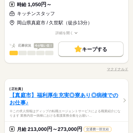
遣先で働いていない期間が発生した場合でも雇用契約は継続さ
寮・社宅
です） なので、働いていない期間が発生しても 雇用契約は継続
（主夫）など、さまざま。 ・無理なく頑張りたい ・とにかく稼
寮・社宅
1,050円～
応募資格
時給
れます。
されます。 ---------------- 職場までの通勤が便利な場所に 社宅
続きを読む
ぎたい ・相談しやすい職場がいい など あなたの希望に合わせて
【面接について】 ・履歴書不要 ・服装自由（スーツでなく大丈
（寮）を用意しています。 新生活をスタートさせたい方、 お気
キッチンスタッフ
休日・休暇
ベストなお仕事をマッチングします。
月給 250,000円～
給与
夫です） ◆性別不問 ◆未経験OK ◆経験者歓迎 ◆友達同士OK
軽にお申し出ください！ ご自宅からの通勤もOKです。 ※一
詳しい募集要項をすべて見る
《UTエージェントで正社員に！》 製造派遣のお仕事ですが、 採
休日：5勤2休/土日休み/工場カレンダーに準ずる/年間休日120日
岡山県真庭市 / 久世駅（徒歩13分）
＜未経験入社者の前職例＞ ◎コンビニ ◎飲食店（ホール/キッチ
部、例外あり 【寮について】 ・1R～1K ・寮費全額会社負担 ・
【給与備考】 ▽月給例 ・月給180,000円以上 （月給180,000
お仕事の特徴
用後は、UTエージェントの正社員として 派遣先および請負先に
休暇：GW休暇・夏季休暇・年末年始休暇
ン） ◎アパレルショップ ◎トラック運転手 ◎営業 ◎警備スタ
家具家電つきあり ・ご家族で入居、即入寮ご相談ください！ ※
円＋各種手当） ＜勤務時間例＞ ［1］8：00～17：00 ［2］20：
勤めます。 （「無期雇用派遣」「業務請負」という 働きかた
働く人の待遇向上
詳細を開く
ッフ などなど異業種からの転職事例も多数！
続きを読む
上記は全て、お仕事によります。 ---------------- 飲食・フード業
00～翌5：00 ▽給与は一例です 月収31万円以上のお仕事もあり♪
です） なので、働いていない期間が発生しても 雇用契約は継続
職種/応募資格
お仕事の特徴
給与/時間/休日
応募する
界、 販売系、サービス系職種からの 転職も大歓迎！ UTエージ
「収入より休みを重視したい」 「もっと稼ぎたい」など 希望は
高収入
されます。 ---------------- 職場までの通勤が便利な場所に 社宅
続きを読む
ェントでは 未経験スタートの方が約8割です。
遠慮なく教えてください。 【交通費備考】 上限30,000円まで支
続きを読む
応募状況
今が狙い目！
（寮）を用意しています。 新生活をスタートさせたい方、 お気
キープする
基本特徴
月給 250,000円～
給与
給 ※会社規定有り
軽にお申し出ください！ ご自宅からの通勤もOKです。 ※一
キッチンスタッフ
職種
詳しい募集要項をすべて見る
男性
女性
男女の割合
未経験OK
新卒・第二
続きを読む
部、例外あり 【寮について】 ・1R～1K ・寮費全額会社負担 ・
【給与備考】 ▽月給例 ・月給180,000円以上 （月給180,000
「カウンター」か「キッチン」か 希望がある方は面接で教えて
勤務時間
家具家電つきあり ・ご家族で入居、即入寮ご相談ください！ ※
円＋各種手当） ＜勤務時間例＞ ［1］8：00～17：00 ［2］20：
募集条件
働く人の待遇向上
ください◎ ◆カウンタースタッフ ・レジでの接客、注文 ・ドリ
基本特徴
高収入
上記は全て、お仕事によります。 ---------------- 飲食・フード業
00～翌5：00 ▽給与は一例です 月収31万円以上のお仕事もあり♪
マクドナルド
ひとりで
みんなで
仕事の仕方
09：00～18：00 10：00～19：00 ◇9：00～18：00 ◇10：00～
職種/応募資格
お仕事の特徴
給与/時間/休日
ンク作り ・ソフトクリーム作り ・商品のお渡し ・店内清掃 最
応募する
勤務先公開
交通費
勤務地固定
募集条件
主婦・主夫
界、 販売系、サービス系職種からの 転職も大歓迎！ UTエージ
「収入より休みを重視したい」 「もっと稼ぎたい」など 希望は
未経験OK
新卒・第二
続きを読む
18：00など ※基本9時～の勤務となります ◇実働8時間、休憩1
初はカウンターでの注文受付から。 タッチパネル式のレジで 操
ェントでは 未経験スタートの方が約8割です。
遠慮なく教えてください。 【交通費備考】 上限30,000円まで支
続きを読む
時間 ◇残業は月0～10時間程度 残業なしのお仕事もあります。
履歴書不要
勤務先公開
WEB登録
交通費
勤務地固定
主婦・主夫
作は商品を選んでタッチするだけ◎ ◆キッチンでの調理 ・ハン
続きを読む
しずか
にぎやか
職場の様子
給 ※会社規定有り
お気軽にご相談ください！ ■無期雇用派遣■ UTエージェントと
キッチンスタッフ
職種
バーガーやポテトの調理 ・資材の補充 ・清掃 調理にはすべ
正社員
男性
女性
男女の割合
履歴書不要
WEB登録
就業時間・曜日
サービス関連
期間を定めない雇用契約を結び、派遣先でご勤務いただきま
業界
続きを読む
続きを読む
てマニュアルあり◎ その通りに作ればOKなので 料理をしたこ
【真庭市】福利厚生充実◎寮あり◎病棟での
「カウンター」か「キッチン」か 希望がある方は面接で教えて
就業時間・曜日
勤務時間
す。 正社員雇用となりますので、派遣先で働いていない期間が
とがない人でも サクサク覚えられます。
残20未満
週4日
土日祝休
家庭都合休可
シフト勤務
応募資格
ください◎ ◆カウンタースタッフ ・レジでの接客、注文 ・ドリ
お仕事♪
発生した場合でも雇用契約は継続されます。
残20未満
週4日
土日祝休
家庭都合休可
シフト勤務
ひとりで
みんなで
仕事の仕方
09：00～18：00 10：00～19：00 ◇9：00～18：00 ◇10：00～
ンク作り ・ソフトクリーム作り ・商品のお渡し ・店内清掃 最
働き方・環境
未経験の方も大歓迎！ ＜ひとつでも当てはまる方、ぜひ＞ □子
休日・休暇
続きを読む
働き方・環境
18：00など ※基本9時～の勤務となります ◇実働8時間、休憩1
※この求人情報はディップの転職エージェントサービスによる職業紹介にな
初はカウンターでの注文受付から。 タッチパネル式のレジで 操
育てを優先して働きたい □シフトを自由に組めるとうれしい □働
ブランクOK
産休・育休
社会保険制度
研修制度
ります 業務内容ー病棟における看護業務全般をお願い…
時間 ◇残業は月0～10時間程度 残業なしのお仕事もあります。
子育てと仕事を両立したい方。 家庭が落ち着いてきた40代・50
作は商品を選んでタッチするだけ◎ ◆キッチンでの調理 ・ハン
ブランクOK
産休・育休
社会保険制度
研修制度
続きを読む
休日：5勤2休/土日休み/工場カレンダーに準ずる/年間休日120日
くのはかなりひさびさ or 初めて □テキパキ動くのは得意な方か
しずか
にぎやか
職場の様子
お気軽にご相談ください！ ■無期雇用派遣■ UTエージェントと
代の方。 マクドナルドでは 主婦（夫）さん一人ひとりの家庭事
バーガーやポテトの調理 ・資材の補充 ・清掃 調理にはすべ
休暇：GW休暇・夏季休暇・年末年始休暇
資格支援
週払い
禁煙・分煙
バイク自転車
車OK
も □よく知ってるお店だと安心 朝～昼の時間帯は 主婦（夫）さ
資格支援
週払い
禁煙・分煙
バイク自転車
車OK
サービス関連
期間を定めない雇用契約を結び、派遣先でご勤務いただきま
業界
続きを読む
情に あわせた働きやすい環境があります！ シフトの組みやす
てマニュアルあり◎ その通りに作ればOKなので 料理をしたこ
213,000円～273,000円
月給
んが多数活躍中。 「お客さまと接するうちに笑顔が増えた」
続きを読む
交通費一部支給
す。 正社員雇用となりますので、派遣先で働いていない期間が
寮・社宅
さ、バツグン ￣￣￣￣￣￣￣￣￣￣￣￣￣￣ 子どもが保育園に