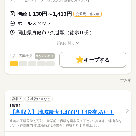
スタート セルフオーダー導入なので接客がカンタン】…
1,130円～1,413円
時給
交通費一部支給
ホールスタッフ
岡山県真庭市 / 久世駅（徒歩10分）
詳細を開く
職種/応募資格
お仕事の特徴
給与/時間/休日
応募状況
今が狙い目！
キープする
ホールスタッフ
サービス関連
業界
職種
・ご案内 ・盛つけ ・お会計 ・テーブルの片付け など まずは
簡単な業務からスタート！ 【セルフオーダー導入なので接客が
すき家
職種/応募資格
お仕事の特徴
給与/時間/休日
カンタン】 注文はお客様自身でオーダーするセルフオーダー式
です。 レジはセルフ会計を導入しており、 現金の受け渡しはほ
朝って、ごはんを作って、 お子さんを見送って、 家事をこなし
とんどありません。 ※一部店舗を除く すぐに覚えられるお仕事
続きを読む
て… となかなか落ち着かないですよね。 そんなときは、 少し落
ホールスタッフ
職種
内容ですし 研修・マニュアルがあるので 初バイトの人もご心配
高収入
入社祝い金など
ち着いてから、 お昼ごろに出勤！ 週2日・1日2h～組めるので、
なく！
お迎えの時間にも間に合います☆ 「子どもの発表会の日は そっ
派遣
・ご案内 ・盛つけ ・お会計 ・テーブルの片付け など まずは
ちを優先したい…！」 というのも、もちろんOK！ シフトは自
続きを読む
サービス関連
【高収入】地域最大1,400円！1R寮あり！
応募資格
業界
簡単な業務からスタート！ 【セルフオーダー導入なので接客が
己申告制。 家庭と両立して、 楽しく働いてくださいね♪ 【服装
カンタン】 注文はお客様自身でオーダーするセルフオーダー式
■未経験活躍中 ■学生・フリーター・主婦（夫）さん活躍中！ ■
事前の工場見学も可能！就業前に職場を是非見て下さい♪真庭市・津山市な
について】 キャップ、シャツ、ズボン、 エプロン、ベルトまで
です。 レジはセルフ会計を導入しており、 現金の受け渡しはほ
高校生以上 ※高校生は21時までの勤務 ※校則でアルバイトに許
どから通勤圏内 地域高時給1,400円！寮費無料！事前工場…
貸出。 動きやすさを重視しているので、 牛丼を出す動作もスム
お仕事の特徴
とんどありません。 ※一部店舗を除く すぐに覚えられるお仕事
続きを読む
可が必要な際は、 学校にご相談の上、ご応募ください。 【す
ーズにできます！
内容ですし 研修・マニュアルがあるので 初バイトの人もご心配