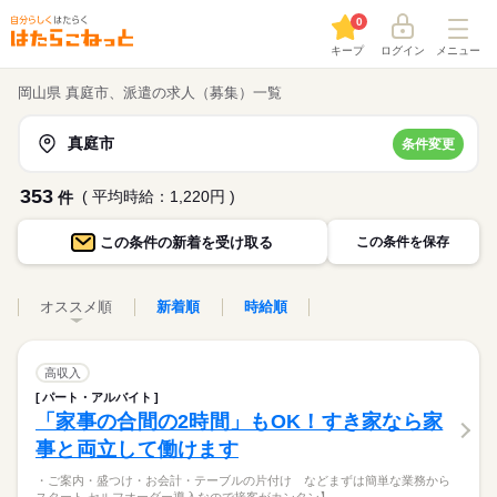
0
キープ
ログイン
メニュー
岡山県 真庭市、派遣の求人（募集）一覧
真庭市
条件変更
353
( 平均時給：1,220円 )
件
この条件の
新着を受け取る
この条件を保存
オススメ順
新着順
時給順
高収入
パート・アルバイト
「家事の合間の2時間」もOK！すき家なら家
事と両立して働けます
・ご案内・盛つけ・お会計・テーブルの片付け などまずは簡単な業務から