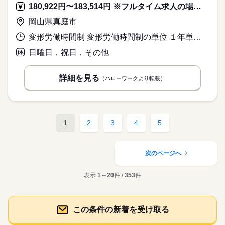
180,922円〜183,514円 ※フルタイム求人の場合は月額（換算額）、パート求人の場合は時間額を表示しています。
岡山県真庭市
変形労働時間制 変形労働時間制の単位 １年単位 就業時間１ 8時00分〜17時00分
日曜日，祝日，その他
詳細を見る
（ハローワークより転載）
1
2
3
4
5
次のページへ
表示
1～20
件 /
353
件
この条件の新着を受け取る