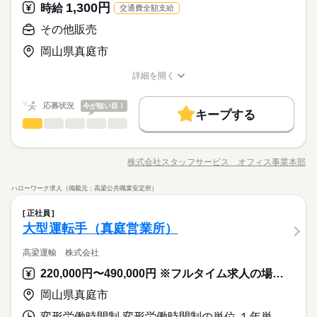
正看護師
月給には上記手当を一律含みます
患者様のニーズに合わせたサービス提供を行っています ◎福利
1,300円
履歴書作成のアドバイスや面接日の調整だけでなく、お給料、
大手企業
時給
ブランクOK
社会保険制度
研修制度
交通費全額支給
応募する
こちらの求人情報は ディップ株式会社「ナースではたらこ」に
休日・休暇
厚生充実！ 単身寮や各種予防接種の補助、勤続表彰など長くお
お休み、入職時期の交渉もサポートします。 【もちろん無料】
お仕事の特徴
よる 職業紹介となります。 はたらこねっとからご応募ののち、
制服あり
禁煙・分煙
バイク自転車
車OK
まかない
その他販売
続きを読む
勤めできる環境です
費用は一切かかりません。
シフト制なので、自分の都合にあわせて
「ナースではたらこ」運営事務局よりご連絡いたします。 ★職
基本特徴
月給 213,000円～273,000円
給与
詳しい募集要項をすべて見る
お休みの日が調整できます
業紹介とは？ 求職中の看護師さんの転職を専任の キャリアアド
岡山県真庭市
人材紹介
【給与内訳】 基本給：190000円～250000円 調整手当：3000円
バイザーが入職まで無料でサポートいたします。 ★ご利用メリ
続きを読む
勤務時間
特殊手当：1000円 看護手当：3000円 処遇改善手当：16000円 ※
ット 日本最大級の求人情報の中からぴったりな求人をご紹介。
詳細を開く
募集条件
職種/応募資格
お仕事の特徴
給与/時間/休日
月給には上記手当を一律含みます
履歴書作成のアドバイスや面接日の調整だけでなく、お給料、
■シフト 3交代 ■日勤 8：30-17：30（休憩90分） ■準夜勤 16：3
応募する
交通費
続きを読む
お休み、入職時期の交渉もサポートします。 【もちろん無料】
0-00：30（休憩90分） ■深夜勤 00：00-09：00（休憩90分）
応募状況
今が狙い目！
続きを読む
キープする
費用は一切かかりません。
就業時間・曜日
基本特徴
募集条件
就業時間・曜日
その他販売
サービス関連
業界
職種
人材紹介
交通費
残業なし
働き方・環境
残業なし
続きを読む
経験を活かして活躍できるチャンス！オフィスカジュアルで就
勤務時間
業できます！ 【お仕事の内容】レジ業務｜商品のレイアウ
社会保険制度
研修制度
資格支援
禁煙・分煙
車OK
働き方・環境
株式会社スタッフサービス オフィス事業本部
職種/応募資格
お仕事の特徴
給与/時間/休日
ト・陳列（野菜がメイン）｜野菜を持参された農家の方の対応
■シフト 3交代 ■日勤 8：30-17：30（休憩90分） ■準夜勤 16：3
社会保険制度
寮・社宅
研修制度
資格支援
禁煙・分煙
車OK
｜電話応対などをお願いします。 ※９時〜１４時（休憩３０
◆アットホームな部署環境で働きやすい！同業務の方がいるの
休日・休暇
0-00：30（休憩90分） ■深夜勤 00：00-09：00（休憩90分）
ハローワーク求人（掲載元：高梁公共職業安定所）
分）・９時〜１５時（休憩３０分）の時短勤務も相談可能で
続きを読む
で安心！ 車通勤ＯＫ！無料駐車場も完備で通勤ラクラク！
寮・社宅
■休日制度 4週8休制 ■休日制度備考 法人カレンダーによるシフ
その他販売
職種
す。 ▼こちらのお仕事のほかにも 電話なしのコツコツ系データ
幅広い年齢層の方が活躍中です！
正社員
ト制 ■年間休日数 105日
入力や英語を使う事務、 大学やコールセンターなどのお仕事も
続きを読む
経験を活かして活躍できるチャンス！オフィスカジュアルで就
大型運転手（真庭営業所）
扱っています。 在宅のお仕事があるエリアも☆ 9月・10月スタ
サービス関連
応募資格
業界
業できます！ 【お仕事の内容】レジ業務｜商品のレイアウ
ートもご相談ください♪
お仕事の特徴
ト・陳列（野菜がメイン）｜野菜を持参された農家の方の対応
高梁運輸 株式会社
続きを読む
◆業界経験問いません、ある方歓迎！※販売の経験が必要で
｜電話応対などをお願いします。 ※９時〜１４時（休憩３０
休日・休暇
す。
働く人の待遇向上
220,000円〜490,000円 ※フルタイム求人の場合は月額（換算額）、パート求人の場合は時間額を表示しています。
分）・９時〜１５時（休憩３０分）の時短勤務も相談可能で
続きを読む
■休日制度 4週8休制 ■休日制度備考 法人カレンダーによるシフ
高収入
す。 ▼こちらのお仕事のほかにも 電話なしのコツコツ系データ
◆アットホームな部署環境で働きやすい！同業務の方がいるの
岡山県真庭市
ト制 ■年間休日数 105日
入力や英語を使う事務、 大学やコールセンターなどのお仕事も
で安心！ 車通勤ＯＫ！無料駐車場も完備で通勤ラクラク！
時給 1,300円
基本特徴
給与
扱っています。 在宅のお仕事があるエリアも☆ 9月・10月スタ
詳しい募集要項をすべて見る
変形労働時間制 変形労働時間制の単位 １年単位 就業時間１ 8時00分〜17時00分 就業時間に関する特記事項 交通状況、荷物の納め先