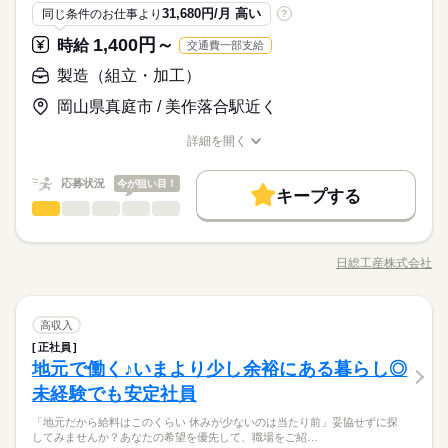
き家はこんな人にオススメ】 ・家や学校の近くで時給がいいバ
働く人の待遇向上
朝って、ごはんを作って、 お子さんを見送って、 家事をこなし
なく！
31,680円/月 高い
同じ条件のお仕事より
?
イトを探している ・食事補助があると助かる ・ひま疲れはニガ
続きを読む
て… となかなか落ち着かないですよね。 そんなときは、 少し落
高収入
応募資格
テ
ち着いてから、 お昼ごろに出勤！ 週2日・1日2h～組めるので、
1,400円～
時給
交通費一部支給
お迎えの時間にも間に合います☆ 「子どもの発表会の日は そっ
基本特徴
■未経験活躍中 ■学生・フリーター・主婦（夫）さん活躍中！ ■
ちを優先したい…！」 というのも、もちろんOK！ シフトは自
続きを読む
製造（組立・加工）
時給 1,130円～1,413円
給与
高校生以上 ※高校生は21時までの勤務 ※校則でアルバイトに許
未経験OK
20代活躍
30代活躍
40代活躍
50代活躍
詳しい募集要項をすべて見る
続きを読む
己申告制。 家庭と両立して、 楽しく働いてくださいね♪ 【服装
可が必要な際は、 学校にご相談の上、ご応募ください。 【す
【給与備考】 ※高校生時給1080円～ ※早朝手当（5：00-9：0
岡山県真庭市 / 美作落合駅近く
について】 キャップ、シャツ、ズボン、 エプロン、ベルトまで
60代歓迎
正社員登用
き家はこんな人にオススメ】 ・家や学校の近くで時給がいいバ
0）時給+150円 ※深夜（22時～翌5時）時給1413円 ※時給UP制
貸出。 動きやすさを重視しているので、 牛丼を出す動作もスム
イトを探している ・食事補助があると助かる ・ひま疲れはニガ
続きを読む
度あり♪ 【交通費備考】 規定内支給
募集条件
詳細を開く
ーズにできます！
応募する
テ
職種/応募資格
働く人の待遇向上
お仕事の特徴
基本特徴
給与/時間/休日
高収入
勤務先公開
交通費
勤務地固定
主婦・主夫
学生歓迎
続きを読む
未経験OK
20代活躍
30代活躍
40代活躍
50代活躍
応募状況
今が狙い目！
時給 1,130円～1,413円
給与
キープする
履歴書不要
詳しい募集要項をすべて見る
製造（組立・加工）
職種
60代歓迎
正社員登用
低い
高い
多い年齢層
【給与備考】 ※高校生時給1080円～ ※早朝手当（5：00-9：0
就業時間・曜日
募集条件
3ヵ月以上
期間・時間
0）時給+150円 ※深夜（22時～翌5時）時給1413円 ※時給UP制
ビル用アルミサッシの型材ピッキング・切断・加工・部品取り
続きを読む
残20未満
10時～出社
17時～出社
1日4h以下
度あり♪ 【交通費備考】 規定内支給
付け等の作業 3メートル程の棒状のアルミ素材（型材）を各部署
勤務先公開
交通費
勤務地固定
主婦・主夫
学生歓迎
00：00～00：00 ※1日実働最低2時間 ※残業代は全額支給 週2日
応募する
日総工産株式会社
男性
女性
男女の割合
職種/応募資格
お仕事の特徴
給与/時間/休日
に供給するピッキング作業と、その型材を 切断マシーンを使用
～・1日2h～OK！ ※状況に応じて募集を終了させていただく場
1日7h以下
16時前退社
扶養内
週2・3日
週4日
続きを読む
履歴書不要
して切断・加工する作業が分かれており、更に、加工されたア
続きを読む
合もございます。 詳細は面接時にご相談ください。 【自己申告
就業時間・曜日
土日祝のみ
シフト勤務
ルミ型材を ドライバーを用いて組み立てる作業がある。基本的
続きを読む
による契約シフト】 基本は固定シフトになりますが、 学校の試
ひとりで
みんなで
仕事の仕方
製造（組立・加工）
職種
にピッキング以外は軽作業。 【ポイント】 時給1,400円の高収
高収入
残20未満
10時～出社
17時～出社
1日4h以下
験や家庭の行事など イレギュラーにはもちろん対応しますの
低い
続きを読む
高い
多い年齢層
働き方・環境
メーカー関連
業界
入！ 遠方の方も安心の1R寮完備、しかも寮費無料です！ 入社後
3ヵ月以上
期間・時間
正社員
で、 その際はお気軽にご相談ください。 ※22時～翌5時までは1
ビル用アルミサッシの型材ピッキング・切断・加工・部品取り
1日7h以下
16時前退社
扶養内
週2・3日
週4日
も丁寧な指導もありますので、未経験な方でも大丈夫！！ 事前
大手企業
社会保険制度
制服あり
禁煙・分煙
車OK
しずか
にぎやか
地元で働く♪いまより少し余裕にある暮らし◎
応募資格
職場の様子
8歳以上の方
付け等の作業 3メートル程の棒状のアルミ素材（型材）を各部署
00：00～00：00 ※1日実働最低2時間 ※残業代は全額支給 週2日
の工場見学も可能！就業前に職場を是非見て下さい♪ 真庭市・津
男性
女性
男女の割合
土日祝のみ
シフト勤務
に供給するピッキング作業と、その型材を 切断マシーンを使用
休日・休暇
PC不要
未経験でも安定社員
～・1日2h～OK！ ※状況に応じて募集を終了させていただく場
【活かせるスキル】 交替勤務経験者 未経験歓迎 ※習熟期間：約
山市などから通勤圏内♪
続きを読む
働き方・環境
して切断・加工する作業が分かれており、更に、加工されたア
合もございます。 詳細は面接時にご相談ください。 【自己申告
30日 kkw_hfd2304
シフト制
地域高時給1,400円！寮費無料！
「地元だから給料はこのくらい 休みが少ないのは当たり前」妥協せずに探
ルミ型材を ドライバーを用いて組み立てる作業がある。基本的
続きを読む
による契約シフト】 基本は固定シフトになりますが、 学校の試
大手企業
社会保険制度
制服あり
禁煙・分煙
車OK
ひとりで
みんなで
仕事の仕方
してみませんか？あなたの希望を優先して、職場をご紹…
事前工場見学で安心就業！
にピッキング以外は軽作業。 【ポイント】 時給1,400円の高収
験や家庭の行事など イレギュラーにはもちろん対応しますの
続きを読む