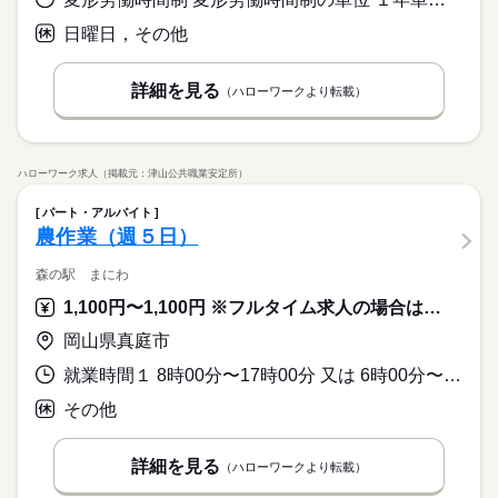
応募資格
幅広い年齢層の方が活躍中です！
新卒・第二
40代活躍
このお仕事は、働いた分の給料を給料日を待たずに受け取れる
ートもご相談ください♪
続きを読む
続きを読む
◆業界経験問いません、ある方歓迎！※販売の経験が必要で
日曜日，その他
『速払いサービス』を利用できます（利用規定あり）
募集条件
す。
応募する
即日スタート
履歴書不要
WEB登録
詳細を見る
（ハローワークより転載）
働く人の待遇向上
基本特徴
長期
高収入
期間・時間
就業時間・曜日
時給 1,300円
給与
募集条件
新卒・第二
40代活躍
詳しい募集要項をすべて見る
9：00～18：00 ※休憩６０分。※９時～１７時の勤務もありま
残業なし
平日休み
シフト勤務
このお仕事は、働いた分の給料を給料日を待たずに受け取れる
就業時間・曜日
す。
即日スタート
履歴書不要
WEB登録
『速払いサービス』を利用できます（利用規定あり）
働き方・環境
働き方・環境
ハローワーク求人（掲載元：津山公共職業安定所）
残業なし
平日休み
シフト勤務
続きを読む
応募する
社会保険制度
研修制度
資格支援
日払い
週払い
社会保険制度
研修制度
資格支援
日払い
週払い
休日・休暇
パート・アルバイト
長期
期間・時間
禁煙・分煙
車OK
農作業（週５日）
禁煙・分煙
車OK
※ローテーションで週休２日制です。
活かせるスキル
9：00～18：00 ※休憩６０分。※９時～１７時の勤務もありま
Word
Excel
活かせるスキル
森の駅 まにわ
す。
Word
Excel
1,100円〜1,100円 ※フルタイム求人の場合は月額（換算額）、パート求人の場合は時間額を表示しています。
岡山県真庭市
休日・休暇
※ローテーションで週休２日制です。
就業時間１ 8時00分〜17時00分 又は 6時00分〜21時00分の時間の間の8時間程度 就業時間に関する特記事項 （１）または「又は～」のいずれかの勤務可
その他
詳細を見る
（ハローワークより転載）