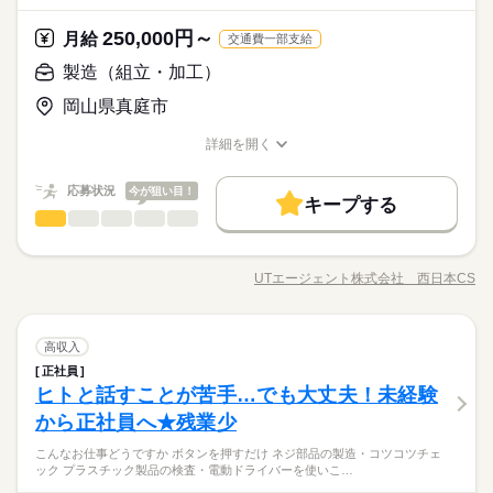
メーカー関連
業界
20代～50代の方も活躍中！
PC不要
入！ 遠方の方も安心の1R寮完備、しかも寮費無料です！ 入社後
で、 その際はお気軽にご相談ください。 ※22時～翌5時までは1
続きを読む
大手メーカーでのお仕事安定収入！
も丁寧な指導もありますので、未経験な方でも大丈夫！！ 事前
250,000円～
しずか
にぎやか
応募資格
月給
職場の様子
8歳以上の方
交通費一部支給
週休2日（土日お休み）！
の工場見学も可能！就業前に職場を是非見て下さい♪ 真庭市・津
休日・休暇
【活かせるスキル】 交替勤務経験者 未経験歓迎 ※習熟期間：約
製造（組立・加工）
山市などから通勤圏内♪
時給 1,400円～
給与
30日 kkw_hfd2304
シフト制
詳しい募集要項をすべて見る
地域高時給1,400円！寮費無料！
岡山県真庭市
【月収例】 月収293,283円 時給1400円×7.67h×20日+残業30h+深
お仕事の特徴
事前工場見学で安心就業！
夜36h+休日出勤7.67h 【交通費】 100,000円迄/月（規定あり）
20代～50代の方も活躍中！
働く人の待遇向上
詳細を開く
続きを読む
kkw_bcov2105
大手メーカーでのお仕事安定収入！
職種/応募資格
お仕事の特徴
給与/時間/休日
応募する
高収入
入社祝い金など
週休2日（土日お休み）！
続きを読む
応募状況
今が狙い目！
キープする
基本特徴
時給 1,400円～
給与
製造（組立・加工）
職種
詳しい募集要項をすべて見る
男性
女性
男女の割合
未経験OK
20代活躍
30代活躍
40代活躍
50代活躍
続きを読む
【月収例】 月収293,283円 時給1400円×7.67h×20日+残業30h+深
「地元だから給料はこのくらい」 「休みが少ないのは当たり
1ヵ月～3ヵ月
期間・時間
夜36h+休日出勤7.67h 【交通費】 100,000円迄/月（規定あり）
募集条件
働く人の待遇向上
前」 妥協せずに探してみませんか？ あなたの希望を優先して、
基本特徴
高収入
入社祝い金など
kkw_bcov2105
UTエージェント株式会社 西日本CS
ひとりで
みんなで
仕事の仕方
［1］08：30～17：15 稼働時間7.67h（休憩1.08h） ［2］17：0
職種/応募資格
お仕事の特徴
給与/時間/休日
職場をご紹介します！ ・コツコツチェック！ プラスチック製
応募する
大量募集
交通費
履歴書不要
WEB登録
未経験OK
20代活躍
30代活躍
40代活躍
50代活躍
続きを読む
0～01：45 稼働時間7.67h（休憩1.08h） ［3］21：30～06：15
品の検査。 ・手のひらサイズの製品組立 ・部品の管理/ピッキン
続きを読む
募集条件
稼働時間7.67h（休憩1.08h） ■残業平均：1.5h/日 ■シフト：2交
WEB選考完結
グや入出荷など こんな感じで未経験からご活躍できる かんたん
続きを読む
しずか
にぎやか
職場の様子
替 シフト［3］は繁忙期のみの為、基本は［1］［2］の2交替シ
製造（組立・加工）
職種
なお仕事がたくさんございます。 「何がしたいかわからない」
高収入
大量募集
交通費
履歴書不要
WEB登録
男性
女性
男女の割合
就業時間・曜日
その他
フト。 休日も基本的には土日だが、会社カレンダーあり（年間1
業界
続きを読む
続きを読む
「得意なこともないし…」という方も、 一緒にぴったりなお仕
正社員
「地元だから給料はこのくらい」 「休みが少ないのは当たり
WEB選考完結
1ヵ月～3ヵ月
期間・時間
24日休み） ●友人紹介制度実施中 …紹介した方に3万円を支給し
事を探しましょう！
残20以上
ヒトと話すことが苦手…でも大丈夫！未経験
応募資格
前」 妥協せずに探してみませんか？ あなたの希望を優先して、
就業時間・曜日
働き方・環境
ます。 ※1ヵ月在籍が条件となります ※派遣のお仕事が対象と
残20以上
ひとりで
みんなで
仕事の仕方
［1］08：30～17：15 稼働時間7.67h（休憩1.08h） ［2］17：0
職場をご紹介します！ ・コツコツチェック！ プラスチック製
から正社員へ★残業少
働き方・環境
【面接について】 ・履歴書不要 ・服装自由（スーツでなく大丈
なります
土曜 日曜
休日・休暇
続きを読む
0～01：45 稼働時間7.67h（休憩1.08h） ［3］21：30～06：15
社会保険制度
制服あり
禁煙・分煙
バイク自転車
品の検査。 ・手のひらサイズの製品組立 ・部品の管理/ピッキン
夫です） ◆性別不問 ◆未経験OK ◆経験者歓迎 ◆友達同士OK
社会保険制度
制服あり
禁煙・分煙
バイク自転車
稼働時間7.67h（休憩1.08h） ■残業平均：1.5h/日 ■シフト：2交
《UTエージェントで正社員に！》 製造派遣のお仕事ですが、 採
こんなお仕事どうですか ボタンを押すだけ ネジ部品の製造・コツコツチェ
グや入出荷など こんな感じで未経験からご活躍できる かんたん
続きを読む
５勤２休（土日）
＜未経験入社者の前職例＞ ◎コンビニ ◎飲食店（ホール/キッチ
車OK
寮・社宅
しずか
まかない
社員食堂
にぎやか
職場の様子
ック プラスチック製品の検査・電動ドライバーを使いこ…
替 シフト［3］は繁忙期のみの為、基本は［1］［2］の2交替シ
用後は、UTエージェントの正社員として 派遣先および請負先に
なお仕事がたくさんございます。 「何がしたいかわからない」
車OK
寮・社宅
まかない
社員食堂
ン） ◎アパレルショップ ◎トラック運転手 ◎営業 ◎警備スタ
その他
フト。 休日も基本的には土日だが、会社カレンダーあり（年間1
業界
続きを読む