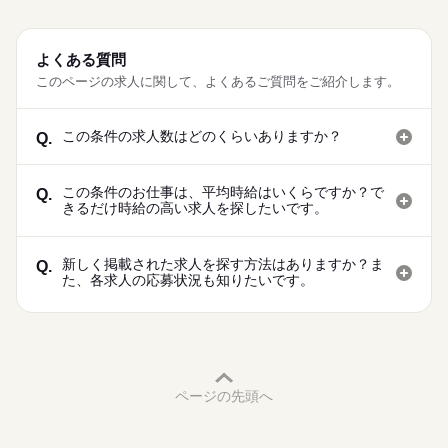
よくある質問
このページの求人に関して、よくあるご質問をご紹介します。
この条件の求人数はどのくらいありますか？
Q.
この条件のお仕事は、平均時給はいくらですか？で
Q.
きるだけ時給の高い求人を探したいです。
新しく掲載された求人を探す方法はありますか？ま
Q.
た、各求人の応募状況も知りたいです。
ページの先頭へ