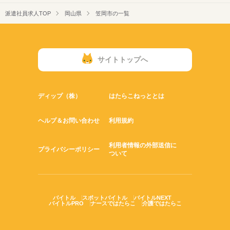
派遣社員求人TOP
岡山県
笠岡市の一覧
サイトトップへ
ディップ（株）
はたらこねっととは
ヘルプ＆お問い合わせ
利用規約
利用者情報の外部送信に
プライバシーポリシー
ついて
バイトル
スポットバイトル
バイトルNEXT
バイトルPRO
ナースではたらこ
介護ではたらこ