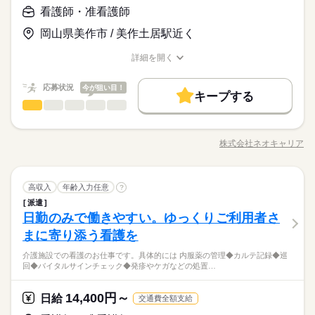
＜必須＞ 下記いずれかの資格をお持ちの方 ・看護師 ・准看護師
フへの申し送り 17：00 お疲れさまでした
看護師・准看護師
休日・休暇
お仕事の特徴
日給 14,400円～
給与
＜こんな方におススメ＞ ・医療行為はちょっと不安 ・ゆったり
詳しい募集要項をすべて見る
「看護＝忙しい」と思っていませんか？この施設では、ご入居
◆「平日だけ」など働きたい日を選べます！
働く人の待遇向上
岡山県美作市 / 美作土居駅近く
とした看護をしたい ・ライフイベントに合わせて働き方を変え
◆正看護師の給与です。 ◆昇給あり ◆残業代支給 【交通費備
者さまのペースに寄り添う看護を実践しています。一人ひとり
徐々に増やしたいなどもご相談ください
たい
考】 ※交通費全額支給 ※車・バイク通勤OK
高収入
と深く関わりながらより良い看護を目指してみませんか？
詳細を開く
続きを読む
職種/応募資格
お仕事の特徴
給与/時間/休日
応募する
基本特徴
続きを読む
応募状況
今が狙い目！
新卒・第二
40代活躍
50代活躍
60代歓迎
続きを読む
キープする
日給 14,400円～
給与
看護師・准看護師
職種
詳しい募集要項をすべて見る
男性
女性
男女の割合
募集条件
働く人の待遇向上
基本特徴
高収入
◆正看護師の給与です。 ◆昇給あり ◆残業代支給 【交通費備
介護施設での看護のお仕事です。 具体的には… ◆内服薬の管理
長期
期間・時間
交通費
即日スタート
主婦・主夫
履歴書不要
募集条件
考】 ※交通費全額支給 ※車・バイク通勤OK
新卒・第二
40代活躍
50代活躍
60代歓迎
◆カルテ記録 ◆巡回 ◆バイタルサインチェック ◆発疹やケガな
株式会社ネオキャリア
ひとりで
みんなで
仕事の仕方
◆週2日～OK ◆実働6時間 ◆家庭の都合でシフト調整可能 気
WEB登録
交通費
即日スタート
職種/応募資格
主婦・主夫
履歴書不要
お仕事の特徴
給与/時間/休日
どの処置…etc. 注射などの医療行為はないので、 ブランクがあ
応募する
続きを読む
軽にご相談ください 無理のないように調整します！ ◎シフト
る方やスキルに自信のない方も ご安心ください！ ＼働く前に職
WEB登録
続きを読む
就業時間・曜日
例 ￣￣￣￣￣￣ 早番／07：00～16：00 日勤／09：00～18：00
続きを読む
場を見学できます／ 職場や一緒に働く職員の人柄を 事前に確認
続きを読む
しずか
にぎやか
職場の様子
就業時間・曜日
遅番／11：00～20：00 ※上記は勤務時間の一例です ≪1日のス
看護師・准看護師
職種
することができます。 「合わないな」と思ったら断ってOK。
高収入
残業なし
年齢入力任意
10時～出社
1日4h以下
1日7h以下
?
男性
女性
男女の割合
医療・介護・福祉関連
ケジュール例≫ 09：00 出勤、健康状態の確認 10：00 必要に
業界
続きを読む
残業なし
10時～出社
1日4h以下
1日7h以下
職場見学は何度でもできますので、 自分に合う施設を見つけま
派遣
介護施設での看護のお仕事です。 具体的には… ◆内服薬の管理
16時前退社
扶養内
Wワーク可
週4日
土日祝休
長期
期間・時間
応じた医療処置 12：00 服薬準備、服薬状況の確認 13：00 休
しょう。
日勤のみで働きやすい。ゆっくりご利用者さ
応募資格
◆カルテ記録 ◆巡回 ◆バイタルサインチェック ◆発疹やケガな
16時前退社
扶養内
Wワーク可
週4日
土日祝休
憩 14：00 巡回 15：00 看護記録の入力 16：00 夜勤スタッ
ひとりで
みんなで
シフト勤務
仕事の仕方
◆週2日～OK ◆実働6時間 ◆家庭の都合でシフト調整可能 気
どの処置…etc. 注射などの医療行為はないので、 ブランクがあ
まに寄り添う看護を
＜必須＞ 下記いずれかの資格をお持ちの方 ・看護師 ・准看護師
フへの申し送り 17：00 お疲れさまでした
休日・休暇
続きを読む
シフト勤務
軽にご相談ください 無理のないように調整します！ ◎シフト
る方やスキルに自信のない方も ご安心ください！ ＼働く前に職
＜こんな方におススメ＞ ・医療行為はちょっと不安 ・ゆったり
働き方・環境
働き方・環境
例 ￣￣￣￣￣￣ 早番／07：00～16：00 日勤／09：00～18：00
「看護＝忙しい」と思っていませんか？この施設では、ご入居
介護施設での看護のお仕事です。具体的には 内服薬の管理◆カルテ記録◆巡
場を見学できます／ 職場や一緒に働く職員の人柄を 事前に確認
続きを読む
◆「平日だけ」など働きたい日を選べます！
とした看護をしたい ・ライフイベントに合わせて働き方を変え
しずか
にぎやか
職場の様子
回◆バイタルサインチェック◆発疹やケガなどの処置…
遅番／11：00～20：00 ※上記は勤務時間の一例です ≪1日のス
ブランクOK
社会保険制度
研修制度
資格支援
者さまのペースに寄り添う看護を実践しています。一人ひとり
することができます。 「合わないな」と思ったら断ってOK。
徐々に増やしたいなどもご相談ください
ブランクOK
社会保険制度
研修制度
資格支援
たい
医療・介護・福祉関連
ケジュール例≫ 09：00 出勤、健康状態の確認 10：00 必要に
業界
続きを読む
と深く関わりながらより良い看護を目指してみませんか？
職場見学は何度でもできますので、 自分に合う施設を見つけま
続きを読む
日払い
週払い
禁煙・分煙
バイク自転車
車OK
日払い
週払い
禁煙・分煙
バイク自転車
車OK
応じた医療処置 12：00 服薬準備、服薬状況の確認 13：00 休
しょう。
14,400円～
応募資格
日給
交通費全額支給
憩 14：00 巡回 15：00 看護記録の入力 16：00 夜勤スタッ