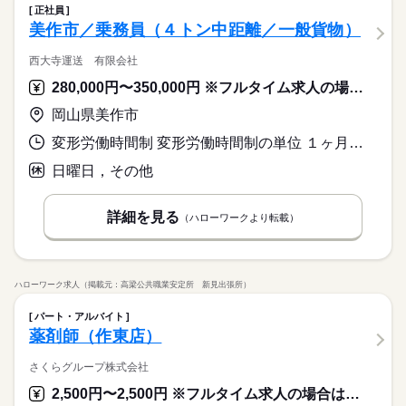
正社員
美作市／乗務員（４トン中距離／一般貨物）
西大寺運送 有限会社
280,000円〜350,000円 ※フルタイム求人の場合は月額（換算額）、パート求人の場合は時間額を表示しています。
岡山県美作市
変形労働時間制 変形労働時間制の単位 １ヶ月単位 就業時間１ 8時00分〜17時00分 就業時間に関する特記事項 就業時間は基本的なもので、業務の都合により変わることがありま
日曜日，その他
詳細を見る
（ハローワークより転載）
ハローワーク求人（掲載元：高梁公共職業安定所 新見出張所）
パート・アルバイト
薬剤師（作東店）
さくらグループ株式会社
2,500円〜2,500円 ※フルタイム求人の場合は月額（換算額）、パート求人の場合は時間額を表示しています。