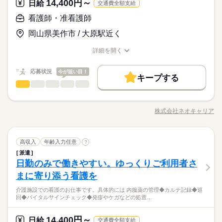
しょう。
14,400円～
応募資格
日給
交通費全額支給
憩 14：00 巡回 15：00 看護記録の入力 16：00 夜勤スタッ
＜必須＞ 下記いずれかの資格をお持ちの方 ・看護師 ・准看護師
フへの申し送り 17：00 お疲れさまでした
看護師・准看護師
休日・休暇
お仕事の特徴
日給 14,400円～
給与
＜こんな方におススメ＞ ・医療行為はちょっと不安 ・ゆったり
詳しい募集要項をすべて見る
「看護＝忙しい」と思っていませんか？この施設では、ご入居
◆「平日だけ」など働きたい日を選べます！
働く人の待遇向上
岡山県美作市 / 大原駅近く
とした看護をしたい ・ライフイベントに合わせて働き方を変え
◆正看護師の給与です。 ◆昇給あり ◆残業代支給 【交通費備
者さまのペースに寄り添う看護を実践しています。一人ひとり
徐々に増やしたいなどもご相談ください
たい
考】 ※交通費全額支給 ※車・バイク通勤OK
高収入
と深く関わりながらより良い看護を目指してみませんか？
詳細を開く
続きを読む
職種/応募資格
お仕事の特徴
給与/時間/休日
応募する
基本特徴
続きを読む
応募状況
今が狙い目！
新卒・第二
40代活躍
50代活躍
60代歓迎
続きを読む
キープする
日給 14,400円～
給与
看護師・准看護師
職種
詳しい募集要項をすべて見る
男性
女性
男女の割合
募集条件
働く人の待遇向上
基本特徴
高収入
◆正看護師の給与です。 ◆昇給あり ◆残業代支給 【交通費備
介護施設での看護のお仕事です。 具体的には… ◆内服薬の管理
長期
期間・時間
交通費
即日スタート
主婦・主夫
履歴書不要
募集条件
考】 ※交通費全額支給 ※車・バイク通勤OK
新卒・第二
40代活躍
50代活躍
60代歓迎
◆カルテ記録 ◆巡回 ◆バイタルサインチェック ◆発疹やケガな
株式会社ネオキャリア
ひとりで
みんなで
仕事の仕方
◆週2日～OK ◆実働6時間 ◆家庭の都合でシフト調整可能 気
WEB登録
交通費
即日スタート
職種/応募資格
主婦・主夫
履歴書不要
お仕事の特徴
給与/時間/休日
どの処置…etc. 注射などの医療行為はないので、 ブランクがあ
応募する
続きを読む
軽にご相談ください 無理のないように調整します！ ◎シフト
る方やスキルに自信のない方も ご安心ください！ ＼働く前に職
WEB登録
続きを読む
就業時間・曜日
例 ￣￣￣￣￣￣ 早番／07：00～16：00 日勤／09：00～18：00
続きを読む
場を見学できます／ 職場や一緒に働く職員の人柄を 事前に確認
続きを読む
しずか
にぎやか
職場の様子
就業時間・曜日
遅番／11：00～20：00 ※上記は勤務時間の一例です ≪1日のス
看護師・准看護師
職種
することができます。 「合わないな」と思ったら断ってOK。
高収入
残業なし
年齢入力任意
10時～出社
1日4h以下
1日7h以下
?
男性
女性
男女の割合
医療・介護・福祉関連
ケジュール例≫ 09：00 出勤、健康状態の確認 10：00 必要に
業界
続きを読む
残業なし
10時～出社
1日4h以下
1日7h以下
職場見学は何度でもできますので、 自分に合う施設を見つけま
派遣
介護施設での看護のお仕事です。 具体的には… ◆内服薬の管理
16時前退社
扶養内
Wワーク可
週4日
土日祝休
長期
期間・時間
応じた医療処置 12：00 服薬準備、服薬状況の確認 13：00 休
しょう。
日勤のみで働きやすい。ゆっくりご利用者さ
応募資格
◆カルテ記録 ◆巡回 ◆バイタルサインチェック ◆発疹やケガな
16時前退社
扶養内
Wワーク可
週4日
土日祝休
憩 14：00 巡回 15：00 看護記録の入力 16：00 夜勤スタッ
ひとりで
みんなで
シフト勤務
仕事の仕方
◆週2日～OK ◆実働6時間 ◆家庭の都合でシフト調整可能 気
どの処置…etc. 注射などの医療行為はないので、 ブランクがあ
まに寄り添う看護を
＜必須＞ 下記いずれかの資格をお持ちの方 ・看護師 ・准看護師
フへの申し送り 17：00 お疲れさまでした
休日・休暇
続きを読む
シフト勤務
軽にご相談ください 無理のないように調整します！ ◎シフト
る方やスキルに自信のない方も ご安心ください！ ＼働く前に職
＜こんな方におススメ＞ ・医療行為はちょっと不安 ・ゆったり
働き方・環境
働き方・環境
例 ￣￣￣￣￣￣ 早番／07：00～16：00 日勤／09：00～18：00
「看護＝忙しい」と思っていませんか？この施設では、ご入居
介護施設での看護のお仕事です。具体的には 内服薬の管理◆カルテ記録◆巡
場を見学できます／ 職場や一緒に働く職員の人柄を 事前に確認
続きを読む
◆「平日だけ」など働きたい日を選べます！
とした看護をしたい ・ライフイベントに合わせて働き方を変え
しずか
にぎやか
職場の様子
回◆バイタルサインチェック◆発疹やケガなどの処置…
遅番／11：00～20：00 ※上記は勤務時間の一例です ≪1日のス
ブランクOK
社会保険制度
研修制度
資格支援
者さまのペースに寄り添う看護を実践しています。一人ひとり
することができます。 「合わないな」と思ったら断ってOK。
徐々に増やしたいなどもご相談ください
ブランクOK
社会保険制度
研修制度
資格支援
たい
医療・介護・福祉関連
ケジュール例≫ 09：00 出勤、健康状態の確認 10：00 必要に
業界
続きを読む
と深く関わりながらより良い看護を目指してみませんか？
職場見学は何度でもできますので、 自分に合う施設を見つけま
続きを読む
日払い
週払い
禁煙・分煙
バイク自転車
車OK
日払い
週払い
禁煙・分煙
バイク自転車
車OK
応じた医療処置 12：00 服薬準備、服薬状況の確認 13：00 休
しょう。
14,400円～
応募資格
日給
交通費全額支給