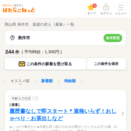
0
キープ
ログイン
メニュー
岡山県 美作市、派遣の求人（募集）一覧
美作市
条件変更
244
( 平均時給：1,300円 )
件
この条件の
新着を受け取る
この条件を保存
オススメ順
新着順
時給順
年齢入力任意
?
派遣
履歴書なしで即スタート＊資格いらず！おし
ゃべり・お茶出しなど
●しっかり稼ぎたい●今後も長く続けられる仕事がしたいそんな方 介護」の