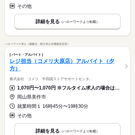
日給 14,400円～
給与
＜こんな方におススメ＞ ・医療行為はちょっと不安 ・ゆったり
詳しい募集要項をすべて見る
その他
「看護＝忙しい」と思っていませんか？この施設では、ご入居
◆「平日だけ」など働きたい日を選べます！
働く人の待遇向上
とした看護をしたい ・ライフイベントに合わせて働き方を変え
◆正看護師の給与です。 ◆昇給あり ◆残業代支給 【交通費備
者さまのペースに寄り添う看護を実践しています。一人ひとり
徐々に増やしたいなどもご相談ください
たい
考】 ※交通費全額支給 ※車・バイク通勤OK
高収入
と深く関わりながらより良い看護を目指してみませんか？
続きを読む
詳細を見る
（ハローワークより転載）
応募する
基本特徴
続きを読む
新卒・第二
40代活躍
50代活躍
60代歓迎
続きを読む
日給 14,400円～
給与
詳しい募集要項をすべて見る
募集条件
働く人の待遇向上
基本特徴
高収入
ハローワーク求人（掲載元：西大寺公共職業安定所）
◆正看護師の給与です。 ◆昇給あり ◆残業代支給 【交通費備
長期
期間・時間
交通費
即日スタート
主婦・主夫
履歴書不要
募集条件
考】 ※交通費全額支給 ※車・バイク通勤OK
新卒・第二
40代活躍
50代活躍
60代歓迎
パート・アルバイト
◆週2日～OK ◆実働6時間 ◆家庭の都合でシフト調整可能 気
WEB登録
交通費
即日スタート
主婦・主夫
履歴書不要
応募する
レジ担当（コメリ大原店）アルバイト（夕
軽にご相談ください 無理のないように調整します！ ◎シフト
WEB登録
続きを読む
就業時間・曜日
方）
例 ￣￣￣￣￣￣ 早番／07：00～16：00 日勤／09：00～18：00
続きを読む
就業時間・曜日
遅番／11：00～20：00 ※上記は勤務時間の一例です ≪1日のス
残業なし
10時～出社
1日4h以下
1日7h以下
ケジュール例≫ 09：00 出勤、健康状態の確認 10：00 必要に
続きを読む
株式会社 コメリ 中四国ストアサポートセンタ...
残業なし
10時～出社
1日4h以下
1日7h以下
16時前退社
扶養内
Wワーク可
週4日
土日祝休
長期
期間・時間
応じた医療処置 12：00 服薬準備、服薬状況の確認 13：00 休
1,070円〜1,070円 ※フルタイム求人の場合は月額（換算額）、パート求人の場合は時間額を表示しています。
16時前退社
扶養内
Wワーク可
週4日
土日祝休
憩 14：00 巡回 15：00 看護記録の入力 16：00 夜勤スタッ
シフト勤務
◆週2日～OK ◆実働6時間 ◆家庭の都合でシフト調整可能 気
フへの申し送り 17：00 お疲れさまでした
休日・休暇
シフト勤務
岡山県美作市
軽にご相談ください 無理のないように調整します！ ◎シフト
働き方・環境
働き方・環境
例 ￣￣￣￣￣￣ 早番／07：00～16：00 日勤／09：00～18：00
◆「平日だけ」など働きたい日を選べます！
就業時間１ 16時45分〜19時30分
遅番／11：00～20：00 ※上記は勤務時間の一例です ≪1日のス
ブランクOK
社会保険制度
研修制度
資格支援
徐々に増やしたいなどもご相談ください
ブランクOK
社会保険制度
研修制度
資格支援
ケジュール例≫ 09：00 出勤、健康状態の確認 10：00 必要に
続きを読む
その他
日払い
週払い
禁煙・分煙
バイク自転車
車OK
日払い
週払い
禁煙・分煙
バイク自転車
車OK
応じた医療処置 12：00 服薬準備、服薬状況の確認 13：00 休
憩 14：00 巡回 15：00 看護記録の入力 16：00 夜勤スタッ
フへの申し送り 17：00 お疲れさまでした
詳細を見る
休日・休暇
（ハローワークより転載）