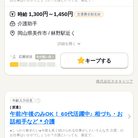
お仕事はいかがでしょうか？介護といっても、最近で…
1,300円～1,450円
時給
交通費全額支給
介護助手
岡山県美作市 / 林野駅近く
詳細を開く
職種/応募資格
お仕事の特徴
給与/時間/休日
応募状況
今が狙い目！
キープする
介護助手
職種
低い
高い
多い年齢層
●しっかり稼ぎたい ●今後も長く続けられる仕事がしたい そんな
方、 「介護」のお仕事はいかがでしょうか？ 介護といっても、
株式会社ネオキャリア
男性
女性
男女の割合
職種/応募資格
お仕事の特徴
給与/時間/休日
最近では 経験や資格がまったくいらない “サポート”的なお仕事
続きを読む
が増えてるんです。 たとえば、未経験・無資格の 新人さんにお
任せするのは リネン（シーツ・枕カバー・タオル類） の補充・
続きを読む
ひとりで
みんなで
仕事の仕方
介護助手
職種
運搬 など 本当に誰でもできる カンタンなお仕事ばかり。 お仕
年齢入力任意
?
低い
高い
多い年齢層
医療・介護・福祉関連
業界
事に慣れてきたら、少しずつ 専門的なこともお任せしていきま
派遣
●しっかり稼ぎたい ●今後も長く続けられる仕事がしたい そんな
す。 （食事・入浴・お手洗いのサポートなど） きちんと経験を
しずか
にぎやか
午前/午後のみOK！ 60代活躍中♪ 相づち・お
応募資格
職場の様子
方、 「介護」のお仕事はいかがでしょうか？ 介護といっても、
積めば、 今後長く必要とされる介護のお仕事。 あなたもはじめ
男性
女性
男女の割合
最近では 経験や資格がまったくいらない “サポート”的なお仕事
話相手など＊介護
●無資格・未経験OK！ ●人柄重視の採用です ・48.8%が無資格
てみませんか？
続きを読む
が増えてるんです。 たとえば、未経験・無資格の 新人さんにお
からスタート ・56.7％が未経験からスタート 資格がとれるまで
全国に、介護のお仕事が70000件以上！「未経験・無資格OK」
●しっかり稼ぎたい●今後も長く続けられる仕事がしたいそんな方 介護」の
任せするのは リネン（シーツ・枕カバー・タオル類） の補充・
続きを読む
は無資格・未経験でも 働ける職場をご紹介するなど、 介護未経
ひとりで
みんなで
仕事の仕方
お仕事はいかがでしょうか？介護といっても、最近で…
「家から近いところ」「日勤のみ」「土日休み」「週2日」「1
運搬 など 本当に誰でもできる カンタンなお仕事ばかり。 お仕