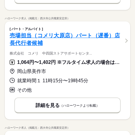
◆「平日だけ」など働きたい日を選べます！
徐々に増やしたいなどもご相談ください
ハローワーク求人（掲載元：西大寺公共職業安定所）
パート・アルバイト
売場担当（コメリ大原店）パート（遅番）店
長代行者候補
株式会社 コメリ 中四国ストアサポートセンタ...
1,064円〜1,402円 ※フルタイム求人の場合は月額（換算額）、パート求人の場合は時間額を表示しています。
岡山県美作市
就業時間１ 11時15分〜19時45分
その他
詳細を見る
（ハローワークより転載）
ハローワーク求人（掲載元：西大寺公共職業安定所）