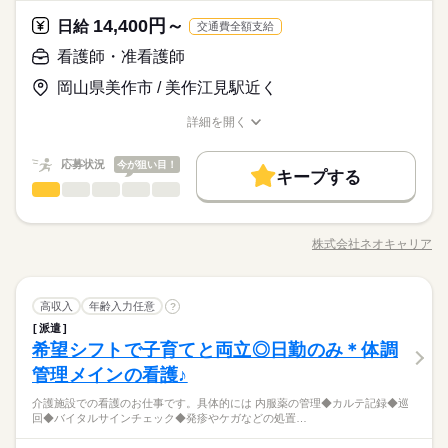
日6h」など、あなたにぴったりの介護のお仕事をご紹介しま
駅5分以内
車OK
派遣活躍中
PC不要
事に慣れてきたら、少しずつ 専門的なこともお任せしていきま
介護福祉士、ケアマネージャー、 介護職員初任者研修等の資格
続きを読む
土日休み など、いろんなシフトのお仕事をご紹介できます！ 登
す。
す。 （食事・入浴・お手洗いのサポートなど） きちんと経験を
14,400円～
しずか
にぎやか
応募資格
日給
職場の様子
保有者の方も大歓迎！
交通費全額支給
録の際に、あなたのご希望をお聞かせください。 ◆給与の前払
積めば、 今後長く必要とされる介護のお仕事。 あなたもはじめ
●無資格・未経験OK！ ●人柄重視の採用です ・48.8%が無資格
い制度あり（規定あり） 勤務したシフトを申請後、最短で2日後
看護師・准看護師
休日・休暇
てみませんか？
時給 1,300円～1,450円
給与
からスタート ・56.7％が未経験からスタート 資格がとれるまで
に給与GETも可能！ 詳細はお気軽にお問合せください◎
詳しい募集要項をすべて見る
お仕事の特徴
全国に、介護のお仕事が70000件以上！「未経験・無資格OK」
≪シフト制≫勤務シフトによりお休みは異なります。
岡山県美作市 / 美作江見駅近く
は無資格・未経験でも 働ける職場をご紹介するなど、 介護未経
【経験・お持ちの資格によって異なります】 ■未経験の方（無資
「家から近いところ」「日勤のみ」「土日休み」「週2日」「1
例）週3日勤務～レギュラー勤務まで、ご相談可
基本特徴
験の方を全力でバックアップします！ もちろん経験者の方や、
格）：時給1300円～ ■未経験の方（有資格）：時給1300円～ ■
日6h」など、あなたにぴったりの介護のお仕事をご紹介しま
詳細を開く
介護福祉士、ケアマネージャー、 介護職員初任者研修等の資格
続きを読む
経験者（無資格）：時給1350円～ ■経験者（有資格）：時給145
未経験OK
新卒・第二
20代活躍
30代活躍
40代活躍
す。
職種/応募資格
お仕事の特徴
給与/時間/休日
応募する
保有者の方も大歓迎！
0円～ ■介護福祉士：時給1450円 ※22時～翌5時の就労は深夜時
50代活躍
給適用 ※お給料は最短で週払いOK！（規定有） ※残業代は別
続きを読む
応募状況
今が狙い目！
キープする
時給 1,300円～1,450円
給与
途全額支給 【月給例】 月給228800円（月22日勤務・実働1日8
募集条件
続きを読む
看護師・准看護師
職種
詳しい募集要項をすべて見る
男性
女性
男女の割合
h） ※未経験の方（無資格）：時給1300円で算出した場合とな
【経験・お持ちの資格によって異なります】 ■未経験の方（無資
交通費
即日スタート
主婦・主夫
WEB登録
基本特徴
介護施設での看護のお仕事です。 具体的には… ◆内服薬の管理
ります。 【交通費備考】 ※交通費全額支給（派遣先による） ※
1ヵ月～3ヵ月
期間・時間
格）：時給1300円～ ■未経験の方（有資格）：時給1300円～ ■
◆カルテ記録 ◆巡回 ◆バイタルサインチェック ◆発疹やケガな
車通勤OK/規定あり
未経験OK
新卒・第二
20代活躍
30代活躍
40代活躍
就業時間・曜日
経験者（無資格）：時給1350円～ ■経験者（有資格）：時給145
株式会社ネオキャリア
ひとりで
みんなで
仕事の仕方
※シフト制（実働6h） ※週15時間～ ※シフトはご希望に合わせ
職種/応募資格
お仕事の特徴
給与/時間/休日
どの処置…etc. 注射などの医療行為はないので、 ブランクがあ
応募する
0円～ ■介護福祉士：時給1450円 ※22時～翌5時の就労は深夜時
続きを読む
て調整可能です。 【早番】 07：00～16：00 【日勤】 09：00～
10時～出社
1日7h以下
16時前退社
扶養内
50代活躍
る方やスキルに自信のない方も ご安心ください！ ＼働く前に職
給適用 ※お給料は最短で週払いOK！（規定有） ※残業代は別
続きを読む
18：00 【遅番】 11：00～20：00 【夜勤】 17：00～10：00 ※
場を見学できます／ 職場や一緒に働く職員の人柄を 事前に確認
続きを読む
募集条件
交通費
即日スタート
主婦・主夫
WEB登録
しずか
にぎやか
Wワーク可
週2・3日
週4日
土日祝休
シフト勤務
職場の様子
途全額支給 【月給例】 月給228800円（月22日勤務・実働1日8
夜勤希望の方は、まず施設に慣れて頂くため 2～3ヵ月程度の
続きを読む
看護師・准看護師
職種
することができます。 「合わないな」と思ったら断ってOK。
高収入
年齢入力任意
?
男性
女性
男女の割合
就業時間・曜日
h） ※未経験の方（無資格）：時給1300円で算出した場合とな
医療・介護・福祉関連
ならし日勤が必要です その他、 ●週2日・1日6h～ ●日勤のみ ●
業界
続きを読む
職場見学は何度でもできますので、 自分に合う施設を見つけま
働き方・環境
派遣
介護施設での看護のお仕事です。 具体的には… ◆内服薬の管理
ります。 【交通費備考】 ※交通費全額支給（派遣先による） ※
1ヵ月～3ヵ月
期間・時間
土日休み など、いろんなシフトのお仕事をご紹介できます！ 登
10時～出社
1日7h以下
16時前退社
扶養内
しょう。
希望シフトで子育てと両立◎日勤のみ＊体調
応募資格
◆カルテ記録 ◆巡回 ◆バイタルサインチェック ◆発疹やケガな
車通勤OK/規定あり
ブランクOK
研修制度
日払い
週払い
禁煙・分煙
録の際に、あなたのご希望をお聞かせください。 ◆給与の前払
ひとりで
みんなで
仕事の仕方
※シフト制（実働6h） ※週15時間～ ※シフトはご希望に合わせ
Wワーク可
週2・3日
週4日
土日祝休
シフト勤務
どの処置…etc. 注射などの医療行為はないので、 ブランクがあ
管理メインの看護♪
＜必須＞ 下記いずれかの資格をお持ちの方 ・看護師 ・准看護師
い制度あり（規定あり） 勤務したシフトを申請後、最短で2日後
休日・休暇
続きを読む
駅5分以内
車OK
派遣活躍中
PC不要
て調整可能です。 【早番】 07：00～16：00 【日勤】 09：00～
働き方・環境
る方やスキルに自信のない方も ご安心ください！ ＼働く前に職
＜こんな方におススメ＞ ・医療行為はちょっと不安 ・ゆったり
に給与GETも可能！ 詳細はお気軽にお問合せください◎
18：00 【遅番】 11：00～20：00 【夜勤】 17：00～10：00 ※
「看護＝忙しい」と思っていませんか？この施設では、ご入居
介護施設での看護のお仕事です。具体的には 内服薬の管理◆カルテ記録◆巡
場を見学できます／ 職場や一緒に働く職員の人柄を 事前に確認
続きを読む
≪シフト制≫勤務シフトによりお休みは異なります。
とした看護をしたい ・ライフイベントに合わせて働き方を変え
ブランクOK
研修制度
しずか
日払い
週払い
禁煙・分煙
にぎやか
職場の様子
回◆バイタルサインチェック◆発疹やケガなどの処置…
夜勤希望の方は、まず施設に慣れて頂くため 2～3ヵ月程度の
者さまのペースに寄り添う看護を実践しています。一人ひとり
することができます。 「合わないな」と思ったら断ってOK。
例）週3日勤務～レギュラー勤務まで、ご相談可
たい
医療・介護・福祉関連
ならし日勤が必要です その他、 ●週2日・1日6h～ ●日勤のみ ●
業界
続きを読む
と深く関わりながらより良い看護を目指してみませんか？
駅5分以内
車OK
派遣活躍中
PC不要
職場見学は何度でもできますので、 自分に合う施設を見つけま
続きを読む