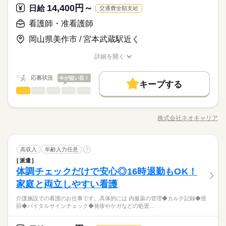
土日休み など、いろんなシフトのお仕事をご紹介できます！ 登
しょう。
14,400円～
応募資格
日給
交通費全額支給
録の際に、あなたのご希望をお聞かせください。 ◆給与の前払
＜必須＞ 下記いずれかの資格をお持ちの方 ・看護師 ・准看護師
い制度あり（規定あり） 勤務したシフトを申請後、最短で2日後
看護師・准看護師
休日・休暇
お仕事の特徴
日給 14,400円～
給与
＜こんな方におススメ＞ ・医療行為はちょっと不安 ・ゆったり
に給与GETも可能！ 詳細はお気軽にお問合せください◎
詳しい募集要項をすべて見る
「看護＝忙しい」と思っていませんか？この施設では、ご入居
≪シフト制≫勤務シフトによりお休みは異なります。
働く人の待遇向上
岡山県美作市 / 宮本武蔵駅近く
とした看護をしたい ・ライフイベントに合わせて働き方を変え
◆正看護師の給与です。 ◆昇給あり ◆残業代支給 【交通費備
者さまのペースに寄り添う看護を実践しています。一人ひとり
例）週3日勤務～レギュラー勤務まで、ご相談可
たい
考】 ※交通費全額支給 ※車・バイク通勤OK
高収入
と深く関わりながらより良い看護を目指してみませんか？
詳細を開く
続きを読む
職種/応募資格
お仕事の特徴
給与/時間/休日
応募する
基本特徴
続きを読む
応募状況
今が狙い目！
新卒・第二
40代活躍
50代活躍
60代歓迎
続きを読む
キープする
日給 14,400円～
給与
看護師・准看護師
職種
詳しい募集要項をすべて見る
男性
女性
男女の割合
募集条件
働く人の待遇向上
基本特徴
高収入
◆正看護師の給与です。 ◆昇給あり ◆残業代支給 【交通費備
介護施設での看護のお仕事です。 具体的には… ◆内服薬の管理
長期
期間・時間
交通費
即日スタート
主婦・主夫
履歴書不要
募集条件
考】 ※交通費全額支給 ※車・バイク通勤OK
新卒・第二
40代活躍
50代活躍
60代歓迎
◆カルテ記録 ◆巡回 ◆バイタルサインチェック ◆発疹やケガな
株式会社ネオキャリア
ひとりで
みんなで
仕事の仕方
◆週2日～OK ◆実働6時間 ◆家庭の都合でシフト調整可能 気
WEB登録
交通費
即日スタート
職種/応募資格
主婦・主夫
履歴書不要
お仕事の特徴
給与/時間/休日
どの処置…etc. 注射などの医療行為はないので、 ブランクがあ
応募する
続きを読む
軽にご相談ください 無理のないように調整します！ ◎シフト
る方やスキルに自信のない方も ご安心ください！ ＼働く前に職
WEB登録
続きを読む
就業時間・曜日
例 ￣￣￣￣￣￣ 早番／07：00～16：00 日勤／09：00～18：00
続きを読む
場を見学できます／ 職場や一緒に働く職員の人柄を 事前に確認
続きを読む
しずか
にぎやか
職場の様子
就業時間・曜日
遅番／11：00～20：00 ※上記は勤務時間の一例です ≪1日のス
看護師・准看護師
職種
することができます。 「合わないな」と思ったら断ってOK。
高収入
残業なし
年齢入力任意
10時～出社
1日4h以下
1日7h以下
?
男性
女性
男女の割合
医療・介護・福祉関連
ケジュール例≫ 09：00 出勤、健康状態の確認 10：00 必要に
業界
続きを読む
残業なし
10時～出社
1日4h以下
1日7h以下
職場見学は何度でもできますので、 自分に合う施設を見つけま
派遣
介護施設での看護のお仕事です。 具体的には… ◆内服薬の管理
16時前退社
扶養内
Wワーク可
週4日
土日祝休
長期
期間・時間
応じた医療処置 12：00 服薬準備、服薬状況の確認 13：00 休
しょう。
体調チェックだけで安心◎16時退勤もOK！
応募資格
◆カルテ記録 ◆巡回 ◆バイタルサインチェック ◆発疹やケガな
16時前退社
扶養内
Wワーク可
週4日
土日祝休
憩 14：00 巡回 15：00 看護記録の入力 16：00 夜勤スタッ
ひとりで
みんなで
シフト勤務
仕事の仕方
◆週2日～OK ◆実働6時間 ◆家庭の都合でシフト調整可能 気
どの処置…etc. 注射などの医療行為はないので、 ブランクがあ
家庭と両立しやすい看護
＜必須＞ 下記いずれかの資格をお持ちの方 ・看護師 ・准看護師
フへの申し送り 17：00 お疲れさまでした
休日・休暇
続きを読む
シフト勤務
軽にご相談ください 無理のないように調整します！ ◎シフト
る方やスキルに自信のない方も ご安心ください！ ＼働く前に職
＜こんな方におススメ＞ ・医療行為はちょっと不安 ・ゆったり
働き方・環境
働き方・環境
例 ￣￣￣￣￣￣ 早番／07：00～16：00 日勤／09：00～18：00
「看護＝忙しい」と思っていませんか？この施設では、ご入居
介護施設での看護のお仕事です。具体的には 内服薬の管理◆カルテ記録◆巡
場を見学できます／ 職場や一緒に働く職員の人柄を 事前に確認
続きを読む
◆「平日だけ」など働きたい日を選べます！
とした看護をしたい ・ライフイベントに合わせて働き方を変え
しずか
にぎやか
職場の様子
回◆バイタルサインチェック◆発疹やケガなどの処置…
遅番／11：00～20：00 ※上記は勤務時間の一例です ≪1日のス
ブランクOK
社会保険制度
研修制度
資格支援
者さまのペースに寄り添う看護を実践しています。一人ひとり
することができます。 「合わないな」と思ったら断ってOK。
徐々に増やしたいなどもご相談ください
ブランクOK
社会保険制度
研修制度
資格支援
たい
医療・介護・福祉関連
ケジュール例≫ 09：00 出勤、健康状態の確認 10：00 必要に
業界
続きを読む
と深く関わりながらより良い看護を目指してみませんか？
職場見学は何度でもできますので、 自分に合う施設を見つけま
続きを読む
日払い
週払い
禁煙・分煙
バイク自転車
車OK
日払い
週払い
禁煙・分煙
バイク自転車
車OK
応じた医療処置 12：00 服薬準備、服薬状況の確認 13：00 休