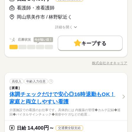
憩 14：00 巡回 15：00 看護記録の入力 16：00 夜勤スタッ
＜必須＞ 下記いずれかの資格をお持ちの方 ・看護師 ・准看護師
フへの申し送り 17：00 お疲れさまでした
看護師・准看護師
休日・休暇
お仕事の特徴
日給 14,400円～
給与
＜こんな方におススメ＞ ・医療行為はちょっと不安 ・ゆったり
詳しい募集要項をすべて見る
「看護＝忙しい」と思っていませんか？この施設では、ご入居
◆「平日だけ」など働きたい日を選べます！
働く人の待遇向上
岡山県美作市 / 林野駅近く
とした看護をしたい ・ライフイベントに合わせて働き方を変え
◆正看護師の給与です。 ◆昇給あり ◆残業代支給 【交通費備
者さまのペースに寄り添う看護を実践しています。一人ひとり
徐々に増やしたいなどもご相談ください
たい
考】 ※交通費全額支給 ※車・バイク通勤OK
高収入
と深く関わりながらより良い看護を目指してみませんか？
詳細を開く
続きを読む
職種/応募資格
お仕事の特徴
給与/時間/休日
応募する
基本特徴
続きを読む
応募状況
今が狙い目！
新卒・第二
40代活躍
50代活躍
60代歓迎
続きを読む
キープする
日給 14,400円～
給与
看護師・准看護師
職種
詳しい募集要項をすべて見る
男性
女性
男女の割合
募集条件
働く人の待遇向上
基本特徴
高収入
◆正看護師の給与です。 ◆昇給あり ◆残業代支給 【交通費備
介護施設での看護のお仕事です。 具体的には… ◆内服薬の管理
長期
期間・時間
交通費
即日スタート
主婦・主夫
履歴書不要
募集条件
考】 ※交通費全額支給 ※車・バイク通勤OK
新卒・第二
40代活躍
50代活躍
60代歓迎
◆カルテ記録 ◆巡回 ◆バイタルサインチェック ◆発疹やケガな
株式会社ネオキャリア
ひとりで
みんなで
仕事の仕方
◆週2日～OK ◆実働6時間 ◆家庭の都合でシフト調整可能 気
WEB登録
交通費
即日スタート
職種/応募資格
主婦・主夫
履歴書不要
お仕事の特徴
給与/時間/休日
どの処置…etc. 注射などの医療行為はないので、 ブランクがあ
応募する
続きを読む
軽にご相談ください 無理のないように調整します！ ◎シフト
る方やスキルに自信のない方も ご安心ください！ ＼働く前に職
WEB登録
続きを読む
就業時間・曜日
例 ￣￣￣￣￣￣ 早番／07：00～16：00 日勤／09：00～18：00
続きを読む
場を見学できます／ 職場や一緒に働く職員の人柄を 事前に確認
続きを読む
しずか
にぎやか
職場の様子
就業時間・曜日
遅番／11：00～20：00 ※上記は勤務時間の一例です ≪1日のス
看護師・准看護師
職種
することができます。 「合わないな」と思ったら断ってOK。
高収入
残業なし
年齢入力任意
10時～出社
1日4h以下
1日7h以下
?
男性
女性
男女の割合
医療・介護・福祉関連
ケジュール例≫ 09：00 出勤、健康状態の確認 10：00 必要に
業界
続きを読む
残業なし
10時～出社
1日4h以下
1日7h以下
職場見学は何度でもできますので、 自分に合う施設を見つけま
派遣
介護施設での看護のお仕事です。 具体的には… ◆内服薬の管理
16時前退社
扶養内
Wワーク可
週4日
土日祝休
長期
期間・時間
応じた医療処置 12：00 服薬準備、服薬状況の確認 13：00 休
しょう。
体調チェックだけで安心◎16時退勤もOK！
応募資格
◆カルテ記録 ◆巡回 ◆バイタルサインチェック ◆発疹やケガな
16時前退社
扶養内
Wワーク可
週4日
土日祝休
憩 14：00 巡回 15：00 看護記録の入力 16：00 夜勤スタッ
ひとりで
みんなで
シフト勤務
仕事の仕方
◆週2日～OK ◆実働6時間 ◆家庭の都合でシフト調整可能 気
どの処置…etc. 注射などの医療行為はないので、 ブランクがあ
家庭と両立しやすい看護
＜必須＞ 下記いずれかの資格をお持ちの方 ・看護師 ・准看護師
フへの申し送り 17：00 お疲れさまでした
休日・休暇
続きを読む
シフト勤務
軽にご相談ください 無理のないように調整します！ ◎シフト
る方やスキルに自信のない方も ご安心ください！ ＼働く前に職
＜こんな方におススメ＞ ・医療行為はちょっと不安 ・ゆったり
働き方・環境
働き方・環境
例 ￣￣￣￣￣￣ 早番／07：00～16：00 日勤／09：00～18：00
「看護＝忙しい」と思っていませんか？この施設では、ご入居
介護施設での看護のお仕事です。具体的には 内服薬の管理◆カルテ記録◆巡
場を見学できます／ 職場や一緒に働く職員の人柄を 事前に確認
続きを読む
◆「平日だけ」など働きたい日を選べます！
とした看護をしたい ・ライフイベントに合わせて働き方を変え
しずか
にぎやか
職場の様子
回◆バイタルサインチェック◆発疹やケガなどの処置…
遅番／11：00～20：00 ※上記は勤務時間の一例です ≪1日のス
ブランクOK
社会保険制度
研修制度
資格支援
者さまのペースに寄り添う看護を実践しています。一人ひとり
することができます。 「合わないな」と思ったら断ってOK。
徐々に増やしたいなどもご相談ください
ブランクOK
社会保険制度
研修制度
資格支援
たい
医療・介護・福祉関連
ケジュール例≫ 09：00 出勤、健康状態の確認 10：00 必要に
業界
続きを読む
と深く関わりながらより良い看護を目指してみませんか？
職場見学は何度でもできますので、 自分に合う施設を見つけま
続きを読む
日払い
週払い
禁煙・分煙
バイク自転車
車OK
日払い
週払い
禁煙・分煙
バイク自転車
車OK
応じた医療処置 12：00 服薬準備、服薬状況の確認 13：00 休
しょう。
14,400円～
応募資格
日給
交通費全額支給
憩 14：00 巡回 15：00 看護記録の入力 16：00 夜勤スタッ