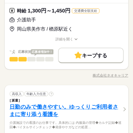
験の方を全力でバックアップします！ もちろん経験者の方や、
医療・介護・福祉関連
業界
日6h」など、あなたにぴったりの介護のお仕事をご紹介しま
事に慣れてきたら、少しずつ 専門的なこともお任せしていきま
介護福祉士、ケアマネージャー、 介護職員初任者研修等の資格
続きを読む
す。
す。 （食事・入浴・お手洗いのサポートなど） きちんと経験を
1,300円～1,450円
しずか
にぎやか
応募資格
時給
職場の様子
保有者の方も大歓迎！
交通費全額支給
積めば、 今後長く必要とされる介護のお仕事。 あなたもはじめ
●無資格・未経験OK！ ●人柄重視の採用です ・48.8%が無資格
介護助手
てみませんか？
時給 1,300円～1,450円
給与
からスタート ・56.7％が未経験からスタート 資格がとれるまで
詳しい募集要項をすべて見る
お仕事の特徴
全国に、介護のお仕事が70000件以上！「未経験・無資格OK」
岡山県美作市 / 楢原駅近く
は無資格・未経験でも 働ける職場をご紹介するなど、 介護未経
【経験・お持ちの資格によって異なります】 ■未経験の方（無資
「家から近いところ」「日勤のみ」「土日休み」「週2日」「1
基本特徴
験の方を全力でバックアップします！ もちろん経験者の方や、
格）：時給1300円～ ■未経験の方（有資格）：時給1300円～ ■
日6h」など、あなたにぴったりの介護のお仕事をご紹介しま
詳細を開く
介護福祉士、ケアマネージャー、 介護職員初任者研修等の資格
続きを読む
経験者（無資格）：時給1350円～ ■経験者（有資格）：時給145
未経験OK
新卒・第二
20代活躍
30代活躍
40代活躍
す。
職種/応募資格
お仕事の特徴
給与/時間/休日
応募する
保有者の方も大歓迎！
0円～ ■介護福祉士：時給1450円 ※22時～翌5時の就労は深夜時
50代活躍
給適用 ※お給料は最短で週払いOK！（規定有） ※残業代は別
続きを読む
応募状況
応募者増加中！
キープする
時給 1,300円～1,450円
給与
途全額支給 【月給例】 月給228800円（月22日勤務・実働1日8
募集条件
続きを読む
介護助手
職種
詳しい募集要項をすべて見る
低い
高い
多い年齢層
h） ※未経験の方（無資格）：時給1300円で算出した場合とな
【経験・お持ちの資格によって異なります】 ■未経験の方（無資
交通費
即日スタート
主婦・主夫
WEB登録
基本特徴
●しっかり稼ぎたい ●今後も長く続けられる仕事がしたい そんな
ります。 【交通費備考】 ※交通費全額支給（派遣先による） ※
1ヵ月～3ヵ月
期間・時間
格）：時給1300円～ ■未経験の方（有資格）：時給1300円～ ■
方、 「介護」のお仕事はいかがでしょうか？ 介護といっても、
車通勤OK/規定あり
未経験OK
新卒・第二
20代活躍
30代活躍
40代活躍
就業時間・曜日
経験者（無資格）：時給1350円～ ■経験者（有資格）：時給145
株式会社ネオキャリア
男性
女性
男女の割合
※シフト制（実働6h） ※週15時間～ ※シフトはご希望に合わせ
職種/応募資格
お仕事の特徴
給与/時間/休日
最近では 経験や資格がまったくいらない “サポート”的なお仕事
応募する
0円～ ■介護福祉士：時給1450円 ※22時～翌5時の就労は深夜時
続きを読む
て調整可能です。 【早番】 07：00～16：00 【日勤】 09：00～
10時～出社
1日7h以下
16時前退社
扶養内
50代活躍
が増えてるんです。 たとえば、未経験・無資格の 新人さんにお
給適用 ※お給料は最短で週払いOK！（規定有） ※残業代は別
続きを読む
18：00 【遅番】 11：00～20：00 【夜勤】 17：00～10：00 ※
任せするのは リネン（シーツ・枕カバー・タオル類） の補充・
続きを読む
募集条件
交通費
即日スタート
主婦・主夫
WEB登録
ひとりで
みんなで
Wワーク可
週2・3日
週4日
土日祝休
シフト勤務
仕事の仕方
途全額支給 【月給例】 月給228800円（月22日勤務・実働1日8
夜勤希望の方は、まず施設に慣れて頂くため 2～3ヵ月程度の
続きを読む
介護助手
職種
運搬 など 本当に誰でもできる カンタンなお仕事ばかり。 お仕
高収入
年齢入力任意
?
低い
高い
多い年齢層
就業時間・曜日
h） ※未経験の方（無資格）：時給1300円で算出した場合とな
医療・介護・福祉関連
ならし日勤が必要です その他、 ●週2日・1日6h～ ●日勤のみ ●
業界
続きを読む
事に慣れてきたら、少しずつ 専門的なこともお任せしていきま
働き方・環境
派遣
●しっかり稼ぎたい ●今後も長く続けられる仕事がしたい そんな
ります。 【交通費備考】 ※交通費全額支給（派遣先による） ※
1ヵ月～3ヵ月
期間・時間
土日休み など、いろんなシフトのお仕事をご紹介できます！ 登
10時～出社
1日7h以下
16時前退社
扶養内
す。 （食事・入浴・お手洗いのサポートなど） きちんと経験を
しずか
にぎやか
日勤のみで働きやすい。ゆっくりご利用者さ
応募資格
職場の様子
方、 「介護」のお仕事はいかがでしょうか？ 介護といっても、
車通勤OK/規定あり
ブランクOK
研修制度
日払い
週払い
禁煙・分煙
録の際に、あなたのご希望をお聞かせください。 ◆給与の前払
積めば、 今後長く必要とされる介護のお仕事。 あなたもはじめ
男性
女性
男女の割合
※シフト制（実働6h） ※週15時間～ ※シフトはご希望に合わせ
Wワーク可
週2・3日
週4日
土日祝休
シフト勤務
最近では 経験や資格がまったくいらない “サポート”的なお仕事
まに寄り添う看護を
●無資格・未経験OK！ ●人柄重視の採用です ・48.8%が無資格
い制度あり（規定あり） 勤務したシフトを申請後、最短で2日後
休日・休暇
てみませんか？
続きを読む
駅5分以内
車OK
派遣活躍中
PC不要
て調整可能です。 【早番】 07：00～16：00 【日勤】 09：00～
働き方・環境
が増えてるんです。 たとえば、未経験・無資格の 新人さんにお
からスタート ・56.7％が未経験からスタート 資格がとれるまで
に給与GETも可能！ 詳細はお気軽にお問合せください◎
18：00 【遅番】 11：00～20：00 【夜勤】 17：00～10：00 ※
全国に、介護のお仕事が70000件以上！「未経験・無資格OK」
介護施設での看護のお仕事です。具体的には 内服薬の管理◆カルテ記録◆巡
任せするのは リネン（シーツ・枕カバー・タオル類） の補充・
続きを読む
≪シフト制≫勤務シフトによりお休みは異なります。
は無資格・未経験でも 働ける職場をご紹介するなど、 介護未経
ブランクOK
研修制度
ひとりで
日払い
週払い
禁煙・分煙
みんなで
仕事の仕方
回◆バイタルサインチェック◆発疹やケガなどの処置…
夜勤希望の方は、まず施設に慣れて頂くため 2～3ヵ月程度の
「家から近いところ」「日勤のみ」「土日休み」「週2日」「1
運搬 など 本当に誰でもできる カンタンなお仕事ばかり。 お仕
例）週3日勤務～レギュラー勤務まで、ご相談可
験の方を全力でバックアップします！ もちろん経験者の方や、
医療・介護・福祉関連
ならし日勤が必要です その他、 ●週2日・1日6h～ ●日勤のみ ●
業界
続きを読む