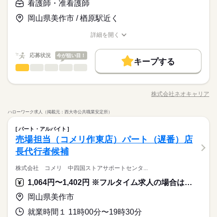
＜必須＞ 下記いずれかの資格をお持ちの方 ・看護師 ・准看護師
フへの申し送り 17：00 お疲れさまでした
看護師・准看護師
休日・休暇
お仕事の特徴
日給 14,400円～
給与
＜こんな方におススメ＞ ・医療行為はちょっと不安 ・ゆったり
詳しい募集要項をすべて見る
「看護＝忙しい」と思っていませんか？この施設では、ご入居
◆「平日だけ」など働きたい日を選べます！
働く人の待遇向上
岡山県美作市 / 楢原駅近く
とした看護をしたい ・ライフイベントに合わせて働き方を変え
◆正看護師の給与です。 ◆昇給あり ◆残業代支給 【交通費備
者さまのペースに寄り添う看護を実践しています。一人ひとり
徐々に増やしたいなどもご相談ください
たい
考】 ※交通費全額支給 ※車・バイク通勤OK
高収入
と深く関わりながらより良い看護を目指してみませんか？
詳細を開く
続きを読む
職種/応募資格
お仕事の特徴
給与/時間/休日
応募する
基本特徴
続きを読む
応募状況
今が狙い目！
新卒・第二
40代活躍
50代活躍
60代歓迎
続きを読む
キープする
日給 14,400円～
給与
看護師・准看護師
職種
詳しい募集要項をすべて見る
男性
女性
男女の割合
募集条件
働く人の待遇向上
基本特徴
高収入
◆正看護師の給与です。 ◆昇給あり ◆残業代支給 【交通費備
介護施設での看護のお仕事です。 具体的には… ◆内服薬の管理
長期
期間・時間
交通費
即日スタート
主婦・主夫
履歴書不要
募集条件
考】 ※交通費全額支給 ※車・バイク通勤OK
新卒・第二
40代活躍
50代活躍
60代歓迎
◆カルテ記録 ◆巡回 ◆バイタルサインチェック ◆発疹やケガな
株式会社ネオキャリア
ひとりで
みんなで
仕事の仕方
◆週2日～OK ◆実働6時間 ◆家庭の都合でシフト調整可能 気
WEB登録
交通費
即日スタート
職種/応募資格
主婦・主夫
履歴書不要
お仕事の特徴
給与/時間/休日
どの処置…etc. 注射などの医療行為はないので、 ブランクがあ
応募する
続きを読む
軽にご相談ください 無理のないように調整します！ ◎シフト
る方やスキルに自信のない方も ご安心ください！ ＼働く前に職
WEB登録
続きを読む
就業時間・曜日
ハローワーク求人（掲載元：西大寺公共職業安定所）
例 ￣￣￣￣￣￣ 早番／07：00～16：00 日勤／09：00～18：00
続きを読む
場を見学できます／ 職場や一緒に働く職員の人柄を 事前に確認
続きを読む
しずか
にぎやか
職場の様子
就業時間・曜日
遅番／11：00～20：00 ※上記は勤務時間の一例です ≪1日のス
看護師・准看護師
職種
することができます。 「合わないな」と思ったら断ってOK。
残業なし
10時～出社
1日4h以下
1日7h以下
男性
女性
男女の割合
パート・アルバイト
医療・介護・福祉関連
ケジュール例≫ 09：00 出勤、健康状態の確認 10：00 必要に
業界
続きを読む
残業なし
10時～出社
1日4h以下
1日7h以下
職場見学は何度でもできますので、 自分に合う施設を見つけま
介護施設での看護のお仕事です。 具体的には… ◆内服薬の管理
売場担当（コメリ作東店）パート（遅番）店
16時前退社
扶養内
Wワーク可
週4日
土日祝休
長期
期間・時間
応じた医療処置 12：00 服薬準備、服薬状況の確認 13：00 休
しょう。
応募資格
◆カルテ記録 ◆巡回 ◆バイタルサインチェック ◆発疹やケガな
16時前退社
扶養内
Wワーク可
週4日
土日祝休
憩 14：00 巡回 15：00 看護記録の入力 16：00 夜勤スタッ
長代行者候補
ひとりで
みんなで
シフト勤務
仕事の仕方
◆週2日～OK ◆実働6時間 ◆家庭の都合でシフト調整可能 気
どの処置…etc. 注射などの医療行為はないので、 ブランクがあ
＜必須＞ 下記いずれかの資格をお持ちの方 ・看護師 ・准看護師
フへの申し送り 17：00 お疲れさまでした
休日・休暇
続きを読む
シフト勤務
軽にご相談ください 無理のないように調整します！ ◎シフト
る方やスキルに自信のない方も ご安心ください！ ＼働く前に職
＜こんな方におススメ＞ ・医療行為はちょっと不安 ・ゆったり
働き方・環境
株式会社 コメリ 中四国ストアサポートセンタ...
働き方・環境
例 ￣￣￣￣￣￣ 早番／07：00～16：00 日勤／09：00～18：00
「看護＝忙しい」と思っていませんか？この施設では、ご入居
場を見学できます／ 職場や一緒に働く職員の人柄を 事前に確認
続きを読む
◆「平日だけ」など働きたい日を選べます！
とした看護をしたい ・ライフイベントに合わせて働き方を変え
しずか
にぎやか
職場の様子
遅番／11：00～20：00 ※上記は勤務時間の一例です ≪1日のス
ブランクOK
社会保険制度
研修制度
資格支援
者さまのペースに寄り添う看護を実践しています。一人ひとり
することができます。 「合わないな」と思ったら断ってOK。
徐々に増やしたいなどもご相談ください
1,064円〜1,402円 ※フルタイム求人の場合は月額（換算額）、パート求人の場合は時間額を表示しています。
ブランクOK
社会保険制度
研修制度
資格支援
たい
医療・介護・福祉関連
ケジュール例≫ 09：00 出勤、健康状態の確認 10：00 必要に
業界
続きを読む
と深く関わりながらより良い看護を目指してみませんか？
職場見学は何度でもできますので、 自分に合う施設を見つけま
続きを読む
日払い
週払い
禁煙・分煙
バイク自転車
車OK
日払い
週払い
禁煙・分煙
バイク自転車
車OK
応じた医療処置 12：00 服薬準備、服薬状況の確認 13：00 休
岡山県美作市
しょう。
応募資格
憩 14：00 巡回 15：00 看護記録の入力 16：00 夜勤スタッ
就業時間１ 11時00分〜19時30分
＜必須＞ 下記いずれかの資格をお持ちの方 ・看護師 ・准看護師
フへの申し送り 17：00 お疲れさまでした
休日・休暇
お仕事の特徴