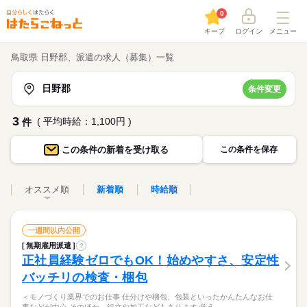
0
キープ
ログイン
メニュー
鳥取県 日野郡、派遣の求人（募集）一覧
日野郡
条件変更
3
( 平均時給：1,100円 )
件
この条件の
新着を受け取る
この条件を保存
オススメ順
新着順
時給順
一週間以内公開
無期雇用派遣
?
正社員経験ゼロでもOK！始めやすさ、安定性
バッチリの検査・梱包
＜モノづくり業界でのお仕事 仕分けや梱包、包装といったかんたんなお仕