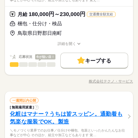
事などが中心 そのほか、組立や加工などもあります 覚え…
180,000円～230,000円
月給
交通費全額支給
梱包・仕分け・検品
鳥取県日野郡日南町
詳細を開く
職種/応募資格
お仕事の特徴
給与/時間/休日
応募状況
今が狙い目！
キープする
梱包・仕分け・検品
職種
男性
女性
男女の割合
＜モノづくり業界でのお仕事！＞ 仕分けや梱包、包装といった
かんたんなお仕事などが中心。 （そのほか、組立や加工なども
株式会社テクノ・サービス
ひとりで
みんなで
仕事の仕方
職種/応募資格
お仕事の特徴
給与/時間/休日
あります！） 覚えやすいルーティンワークばかりなので 未経験
続きを読む
の方もすぐに慣れていきますよ♪ ▼具体的にはこんな感じ！ ・
部品を機械にセットしてボタン操作する ・製品に不備がないか
続きを読む
しずか
にぎやか
職場の様子
梱包・仕分け・検品
職種
目視でチェックする ・製品を仕分けたり、丁寧に包装する な
一週間以内公開
男性
女性
男女の割合
その他
業界
ど、いろ～んな種類のお仕事があるので きっとあなたに合った
無期雇用派遣
?
＜モノづくり業界でのお仕事！＞ 仕分けや梱包、包装といった
職種が見つかるはず！ じっくりお話して一緒に ピッタリの配属
化粧はマナー？うちは皆スッピン。通勤着も
応募資格
かんたんなお仕事などが中心。 （そのほか、組立や加工なども
先を探していきましょう。
ひとりで
みんなで
仕事の仕方
あります！） 覚えやすいルーティンワークばかりなので 未経験
気楽な服装でOK。製造
＜工場でのお仕事が未経験の方も大歓迎！＞ ▼こんな方にピッ
続きを読む
の方もすぐに慣れていきますよ♪ ▼具体的にはこんな感じ！ ・
タリ ・正社員になりたい！ ・安定的に稼げる仕事に就きたい！
「正社員になりたい！」「でも自信がない…」とお悩みの方必
＼モノづくり業界でのお仕事／仕分けや梱包、包装といったかんたんなお仕
部品を機械にセットしてボタン操作する ・製品に不備がないか
続きを読む
・でも、スキルや経験に自信がない… ※定年制度あり（満60
しずか
にぎやか
職場の様子
事などが中心 そのほか、組立や加工などもあります 覚…
見！ここでのお仕事はカンタンな包装・梱包や仕分けなど初心
目視でチェックする ・製品を仕分けたり、丁寧に包装する な