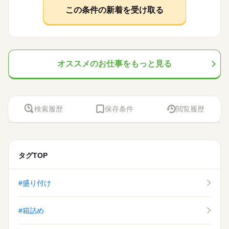
休日・休暇
を お探しします！ 「自宅の近く」「座り作業」など なんでもご
資格支援
禁煙・分煙
バイク自転車
車OK
応募資格
この条件の新着を受け取る
相談ください。 まずはお気軽にご応募ください。
お仕事の特徴
＜年間休日125日＞ ◆完全週休2日制（土日休み） ◆祝日 ◆年
ルーティン
英語不要
PC不要
電話なし
◆未経験大歓迎！ ◆フリーターさん、主婦（夫）さん大歓迎！
時給 1,100円～1,200円
給与
末年始休暇 ※上記は一例です。配属先により 当社の所定休日
豊富なお仕事の中から、ピッタリのお仕事をご案内します。
◆男女スタッフ活躍中！ 経験を活かしたい方も大歓迎！ お持ち
基本特徴
詳しい募集要項をすべて見る
数と差がある場合は、 差分の調整を年末に行います。
もちろん未経験OKのカンタン軽作業のお仕事がほとんどですよ
の免許・資格を活かした お仕事を紹介いたします！ 20代～50代
◆即払いサービスあり ＼ 働いた分を早めにGET！ ／ 働いた分
未経験OK
新卒・第二
20代活躍
30代活躍
40代活躍
（座り仕事もアリ！力仕事ナシ！）♪
と幅広い年齢の方が、 様々な職場で活躍中です！ ※お仕事の掛
の給与の一部を、給料日前に受け取れます。 スマホでカンタン
続きを読む
け持ち（Wワーク）不可
50代活躍
続きを読む
申請！ 給料日前にお金が必要な時や、急な出費がある時も安心
オススメのお仕事をもっと見る
応募する
です。 ※最短5日後から受け取り可能 ※給与は原則【月末締め
募集条件
続きを読む
／翌月25日払い】 ※当社規定あり ◆深夜手当アリ 22時～翌5
続きを読む
大量募集
時給 1,100円～1,200円
交通費
即日スタート
勤務地固定
給与
時に働いた場合は時給25％UP ◆残業代支給 勤務時間が8hを超
基本特徴
詳しい募集要項をすべて見る
えている場合は時給25％UP ※試用期間ナシ
◆即払いサービスあり ＼ 働いた分を早めにGET！ ／ 働いた分
主婦・主夫
履歴書不要
WEB登録
未経験OK
新卒・第二
20代活躍
30代活躍
40代活躍
3ヵ月以上
期間・時間
検索履歴
保存条件
閲覧履歴
の給与の一部を、給料日前に受け取れます。 スマホでカンタン
50代活躍
就業時間・曜日
申請！ 給料日前にお金が必要な時や、急な出費がある時も安心
【勤務時間例】 8：00-16：00／9：00-17：00／10：00-19：00
応募する
募集条件
です。 ※最短5日後から受け取り可能 ※給与は原則【月末締め
残業なし
10時～出社
17時～出社
土日祝休
／ 6：00-15：00／17：30-翌2：30／20：00-翌5：15 など多数！
続きを読む
／翌月25日払い】 ※当社規定あり ◆深夜手当アリ 22時～翌5
続きを読む
大量募集
交通費
即日スタート
勤務地固定
※「日勤or夜勤のみ」「長期で働きたい」「土日休み」「残業少
平日休み
時に働いた場合は時給25％UP ◆残業代支給 勤務時間が8hを超
なめ」など、あなたのご希望を教えて下さい！ ※ご応募のタイ
主婦・主夫
履歴書不要
WEB登録
タグTOP
えている場合は時給25％UP ※試用期間ナシ
ミングによっては、ご希望のお仕事が定員に達している場合が
続きを読む
働き方・環境
就業時間・曜日
3ヵ月以上
期間・時間
あります。 その際は、ご希望に沿う他のお仕事を並行してご案
大手企業
ブランクOK
産休・育休
社会保険制度
残業なし
10時～出社
17時～出社
土日祝休
内致します。
【勤務時間例】 8：00-16：00／9：00-17：00／10：00-19：00
#盛り付け
日払い
週払い
禁煙・分煙
バイク自転車
車OK
休日・休暇
／ 6：00-15：00／17：30-翌2：30／20：00-翌5：15 など多数！
平日休み
※「日勤or夜勤のみ」「長期で働きたい」「土日休み」「残業少
働き方・環境
派遣活躍中
ルーティン
PC不要
電話なし
土日休み案件多数！
なめ」など、あなたのご希望を教えて下さい！ ※ご応募のタイ
#箱詰め
大手企業
ブランクOK
産休・育休
社会保険制度
ミングによっては、ご希望のお仕事が定員に達している場合が
続きを読む
あります。 その際は、ご希望に沿う他のお仕事を並行してご案
日払い
週払い
禁煙・分煙
バイク自転車
車OK