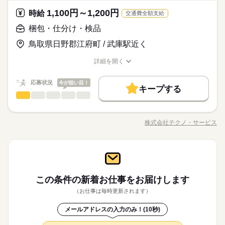
せず通勤したい」という女性が多数活躍中。転勤がないので地
いろ～んな種類のお仕事があるので きっとあなたに合った職種
続きを読む
続きを読む
元で働きたい方にもおすすめ◎
休日・休暇
が見つかるはず！ じっくりお話して一緒に ピッタリの配属先を
資格支援
1,100円～1,200円
禁煙・分煙
バイク自転車
車OK
応募資格
時給
交通費全額支給
探していきましょう。
＜年間休日125日＞ ◆完全週休2日制（土日休み） ◆祝日 ◆年
ルーティン
英語不要
PC不要
電話なし
＜工場でのお仕事が未経験の方も大歓迎！＞ ▼こんな方にピッ
梱包・仕分け・検品
月給 180,000円～230,000円
給与
末年始休暇 ※上記は一例です。配属先により 当社の所定休日
タリ ・自然体の自分で働きたい ・正社員になって安定したい ・
詳しい募集要項をすべて見る
お仕事の特徴
3割以上が10～30代の女性！テクノ・サービスのお仕事は、華や
数と差がある場合は、 差分の調整を年末に行います。
鳥取県日野郡江府町 / 武庫駅近く
モクモク作業に興味がある ・デスクワークより 体を動かして
【給与備考】
かな職場じゃないからこそ「黙々働きたい」や「見た目を気に
基本特徴
働きたい ※定年制度あり（満60歳）
◆時間外手当あり
せず通勤したい」という女性が多数活躍中。転勤がないので地
続きを読む
詳細を開く
続きを読む
◆昇給あり（年1回）
無期派遣
未経験OK
新卒・第二
20代活躍
30代活躍
元で働きたい方にもおすすめ◎
職種/応募資格
お仕事の特徴
給与/時間/休日
応募する
募集条件
応募状況
今が狙い目！
キープする
月給 180,000円～230,000円
給与
大量募集
交通費
即日スタート
主婦・主夫
勤務時間
続きを読む
梱包・仕分け・検品
職種
詳しい募集要項をすべて見る
ひとりで
みんなで
仕事の仕方
【給与備考】
08：30～17：30
履歴書不要
WEB選考完結
基本特徴
「カンタンなお仕事からはじめていきたい」 「久しぶりに働き
◆時間外手当あり
※上記はシフトの一例となります。
にでるから不安…」 そんな方には おかしの”箱詰め”や”仕分け”の
無期派遣
未経験OK
新卒・第二
20代活躍
30代活躍
就業時間・曜日
◆昇給あり（年1回）
株式会社テクノ・サービス
しずか
にぎやか
職場の様子
業務上必要がある場合や
職種/応募資格
お仕事の特徴
給与/時間/休日
お仕事が オススメです！ 軽いものをメインに扱うので 体への負
応募する
募集条件
配属先の都合により、
残業なし
残10未満
残20未満
10時～出社
担は少なめ。 作業は同じことを繰り返し行うので 未経験からで
時間帯が変更となる場合があります。
大量募集
交通費
即日スタート
主婦・主夫
もすぐにできるようになりますよ。 ＜その他にも…＞ ●商品の
続きを読む
16時前退社
土日祝休
勤務時間
続きを読む
梱包・仕分け・検品
その他
業界
職種
検品・チェック ●梱包・ピッキング ●食品の盛り付け・トッピン
ひとりで
みんなで
仕事の仕方
履歴書不要
WEB選考完結
グ ●部品の組み立て・加工 など アナタの希望に合ったお仕事
働き方・環境
08：30～17：30
「カンタンなお仕事からはじめていきたい」 「久しぶりに働き
就業時間・曜日
休日・休暇
を お探しします！ 「自宅の近く」「座り作業」など なんでもご
※上記はシフトの一例となります。
応募資格
にでるから不安…」 そんな方には おかしの”箱詰め”や”仕分け”の
ブランクOK
産休・育休
社会保険制度
研修制度
この条件の新着お仕事を
お届けします
残業なし
残10未満
残20未満
10時～出社
相談ください。 まずはお気軽にご応募ください。
しずか
にぎやか
職場の様子
業務上必要がある場合や
お仕事が オススメです！ 軽いものをメインに扱うので 体への負
＜年間休日125日＞ ◆完全週休2日制（土日休み） ◆祝日 ◆年
◆未経験大歓迎！ ◆フリーターさん、主婦（夫）さん大歓迎！
（お仕事は毎時更新されます）
資格支援
禁煙・分煙
バイク自転車
車OK
配属先の都合により、
担は少なめ。 作業は同じことを繰り返し行うので 未経験からで
末年始休暇 ※上記は一例です。配属先により 当社の所定休日
豊富なお仕事の中から、ピッタリのお仕事をご案内します。
16時前退社
土日祝休
◆男女スタッフ活躍中！ 経験を活かしたい方も大歓迎！ お持ち
時間帯が変更となる場合があります。
もすぐにできるようになりますよ。 ＜その他にも…＞ ●商品の
続きを読む
数と差がある場合は、 差分の調整を年末に行います。
もちろん未経験OKのカンタン軽作業のお仕事がほとんどですよ
働き方・環境
ルーティン
英語不要
PC不要
電話なし
の免許・資格を活かした お仕事を紹介いたします！ 20代～50代
メールアドレスの入力のみ！(10秒)
その他
業界
検品・チェック ●梱包・ピッキング ●食品の盛り付け・トッピン
（座り仕事もアリ！力仕事ナシ！）♪
と幅広い年齢の方が、 様々な職場で活躍中です！ ※お仕事の掛
ブランクOK
産休・育休
社会保険制度
研修制度
グ ●部品の組み立て・加工 など アナタの希望に合ったお仕事
続きを読む
け持ち（Wワーク）不可
続きを読む