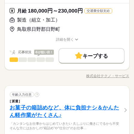
歳）
その他
業界
者さんもはじめやすいものばかりなので、安心して正社員にチ
ど、いろ～んな種類のお仕事があるので きっとあなたに合った
続きを読む
ャレンジしていただけますよ！
職種が見つかるはず！ じっくりお話して一緒に ピッタリの配属
180,000円～230,000円
応募資格
月給
交通費全額支給
先を探していきましょう。
＜工場でのお仕事が未経験の方も大歓迎！＞ ▼こんな方にピッ
製造（組立・加工）
月給 180,000円～230,000円
給与
タリ ・正社員になりたい！ ・安定的に稼げる仕事に就きたい！
詳しい募集要項をすべて見る
お仕事の特徴
「正社員になりたい！」「でも自信がない…」とお悩みの方必
鳥取県日野郡日野町
・でも、スキルや経験に自信がない… ※定年制度あり（満60
【給与備考】
見！ここでのお仕事はカンタンな包装・梱包や仕分けなど初心
基本特徴
歳）
◆時間外手当あり
者さんもはじめやすいものばかりなので、安心して正社員にチ
詳細を開く
続きを読む
◆昇給あり（年1回）
無期派遣
未経験OK
新卒・第二
20代活躍
30代活躍
ャレンジしていただけますよ！
職種/応募資格
お仕事の特徴
給与/時間/休日
応募する
募集条件
応募状況
今が狙い目！
キープする
月給 180,000円～230,000円
給与
大量募集
交通費
即日スタート
主婦・主夫
勤務時間
続きを読む
製造（組立・加工）
職種
詳しい募集要項をすべて見る
男性
女性
男女の割合
【給与備考】
08：30～17：30
履歴書不要
WEB選考完結
基本特徴
＼モノづくり業界でのお仕事／ 仕分けや梱包、包装といった か
◆時間外手当あり
※上記はシフトの一例となります。
んたんなお仕事などが中心。 （そのほか、組立や加工などもあ
無期派遣
未経験OK
新卒・第二
20代活躍
30代活躍
就業時間・曜日
◆昇給あり（年1回）
株式会社テクノ・サービス
ひとりで
みんなで
仕事の仕方
業務上必要がある場合や
職種/応募資格
お仕事の特徴
給与/時間/休日
ります！） 覚えやすいルーティンワークばかりなので 未経験の
応募する
募集条件
続きを読む
配属先の都合により、
残業なし
残10未満
残20未満
10時～出社
方もすぐに慣れていきますよ♪ ▼具体的にはこんな感じ！ ・部
時間帯が変更となる場合があります。
大量募集
交通費
即日スタート
主婦・主夫
品を機械にセットしてボタン操作する ・製品に不備がないか目
続きを読む
しずか
にぎやか
16時前退社
土日祝休
職場の様子
勤務時間
続きを読む
製造（組立・加工）
職種
視でチェックする ・製品を仕分けたり、丁寧に包装する など、
年齢入力任意
?
男性
女性
男女の割合
履歴書不要
WEB選考完結
その他
業界
いろ～んな種類のお仕事があるので きっとあなたに合った職種
働き方・環境
08：30～17：30
派遣
＼モノづくり業界でのお仕事／ 仕分けや梱包、包装といった か
就業時間・曜日
休日・休暇
が見つかるはず！ じっくりお話して一緒に ピッタリの配属先を
お菓子の箱詰めなど、体に負担ナシ＆かんた
※上記はシフトの一例となります。
応募資格
んたんなお仕事などが中心。 （そのほか、組立や加工などもあ
ブランクOK
産休・育休
社会保険制度
研修制度
残業なし
残10未満
残20未満
10時～出社
探していきましょう。
ひとりで
みんなで
仕事の仕方
業務上必要がある場合や
ります！） 覚えやすいルーティンワークばかりなので 未経験の
＜年間休日125日＞ ◆完全週休2日制（土日休み） ◆祝日 ◆年
ん軽作業がたくさん♪
＜工場でのお仕事が未経験の方も大歓迎！＞ ▼こんな方にピッ
続きを読む
資格支援
禁煙・分煙
バイク自転車
車OK
配属先の都合により、
方もすぐに慣れていきますよ♪ ▼具体的にはこんな感じ！ ・部
末年始休暇 ※上記は一例です。配属先により 当社の所定休日
16時前退社
土日祝休
タリ ・自然体の自分で働きたい ・正社員になって安定したい ・
時間帯が変更となる場合があります。
3割以上が10～30代の女性！テクノ・サービスのお仕事は、華や
「カンタンなお仕事からはじめていきたい 久しぶりに働きにでるから不安
品を機械にセットしてボタン操作する ・製品に不備がないか目
続きを読む
数と差がある場合は、 差分の調整を年末に行います。
働き方・環境
ルーティン
英語不要
PC不要
電話なし
モクモク作業に興味がある ・デスクワークより 体を動かして
しずか
にぎやか
職場の様子
そんな方にはおかしの”箱詰め”や”仕分け”のお仕事…
かな職場じゃないからこそ「黙々働きたい」や「見た目を気に
視でチェックする ・製品を仕分けたり、丁寧に包装する など、
働きたい ※定年制度あり（満60歳）
ブランクOK
産休・育休
社会保険制度
研修制度
その他
業界