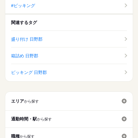
内致します。
#ピッキング
派遣活躍中
ルーティン
PC不要
電話なし
休日・休暇
土日休み案件多数！
関連するタグ
盛り付け 日野郡
箱詰め 日野郡
ピッキング 日野郡
エリア
から探す
通勤時間・駅
から探す
職種
から探す