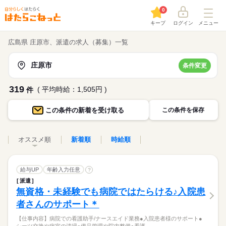
0
キープ
ログイン
メニュー
広島県 庄原市、派遣の求人（募集）一覧
庄原市
条件変更
319
( 平均時給：1,505円 )
件
この条件の
新着を受け取る
この条件を保存
オススメ順
新着順
時給順
給与UP
年齢入力任意
?
派遣
無資格・未経験でも病院ではたらける♪入院患
者さんのサポート＊
【仕事内容】病院での看護助手/ナースエイド業務●入院患者様のサポート●