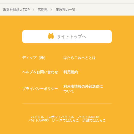
派遣社員求人TOP
広島県
庄原市の一覧
サイトトップへ
ディップ（株）
はたらこねっととは
ヘルプ＆お問い合わせ
利用規約
利用者情報の外部送信に
プライバシーポリシー
ついて
バイトル
スポットバイトル
バイトルNEXT
バイトルPRO
ナースではたらこ
介護ではたらこ