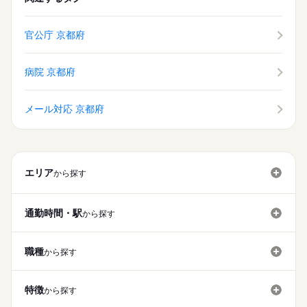
派遣活躍中
ルーティン
英語不要
PC不要
官公庁 京都府
病院 京都府
メール対応 京都府
エリア
から探す
通勤時間・駅
から探す
職種
から探す
特徴
から探す