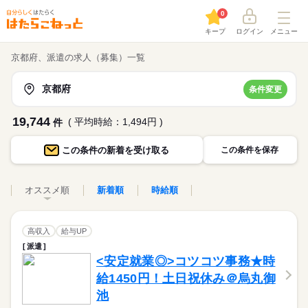
0
キープ
ログイン
メニュー
京都府、派遣の求人（募集）一覧
京都府
条件変更
19,744
( 平均時給：1,494円 )
件
この条件の
新着を受け取る
この条件を保存
オススメ順
新着順
時給順
高収入
給与UP
派遣
<安定就業◎>コツコツ事務★時
給1450円！土日祝休み＠烏丸御
池