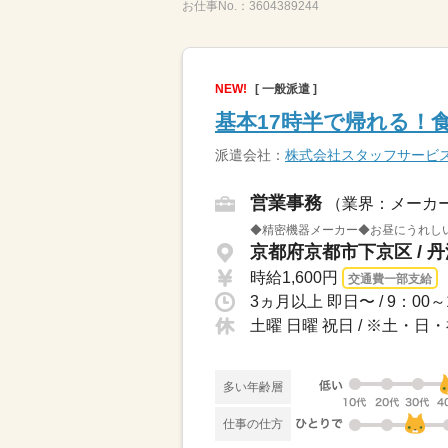
お仕事No.：
3604389244
NEW!
[ 一般派遣 ]
基本17時半で帰れる！
派遣会社：
株式会社スタッフサービ
営業事務
（業界：メーカ
◆精密機器メーカー◆お昼にうれし
京都府京都市下京区 / 
時給1,600円
交通費一部支給
土曜 日曜 祝日 / ※土・
多い年齢層
仕事の仕方