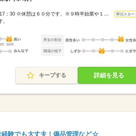
3ヵ月以上 即日〜 / 8：50～17：30 ※休憩は６０分です。※９時半始業や１６時終業の相...
即日スター
す。
男女の割合
職場の様子
詳細を見る
キープする
！未経験でも大丈夫！備品管理など☆