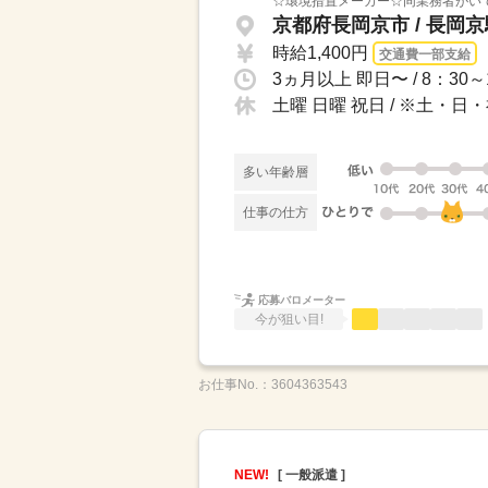
☆環境措置メーカー☆同業務者がいて
京都府長岡京市 / 長岡
時給1,400円
交通費一部支給
土曜 日曜 祝日 / ※土・
多い年齢層
仕事の仕方
応募バロメーター
今が狙い目!
お仕事No.：
3604363543
NEW!
[ 一般派遣 ]