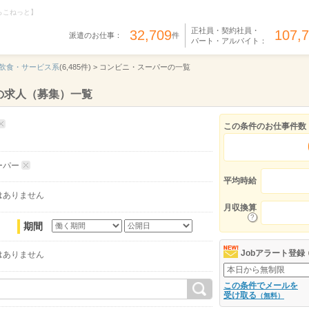
らこねっと】
正社員・契約社員・
32,709
107,
派遣のお仕事：
件
パート・アルバイト：
飲食・サービス系
(6,485件) >
コンビニ・スーパーの一覧
の求人（募集）一覧
この条件のお仕事件数
ーパー
平均時給
はありません
月収換算
期間
Jobアラート登録
はありません
この条件でメールを
受け取る
（無料）