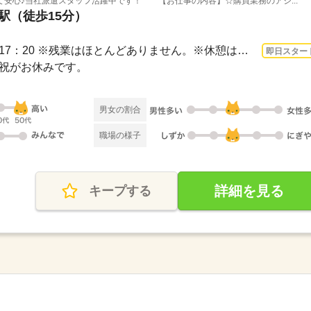
安心♪当社派遣スタッフ活躍中です！ 【お仕事の内容】☆購買業務のアシ...
京駅（徒歩15分）
3ヵ月以上 即日〜 / 8：30～17：20 ※残業はほとんどありません。※休憩は５０分です。
即日スター
日・祝がお休みです。
男女の割合
職場の様子
詳細を見る
キープする