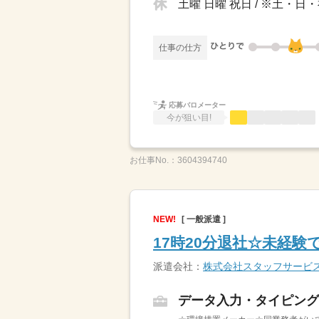
土曜 日曜 祝日 / ※土
仕事の仕方
応募バロメーター
今が狙い目!
お仕事No.：
3604394740
NEW!
[ 一般派遣 ]
17時20分退社☆未経
派遣会社：
株式会社スタッフサービ
データ入力・タイピング