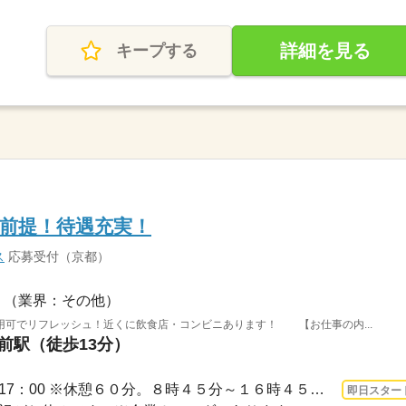
詳細を見る
キープする
前提！待遇充実！
ス
応募受付（京都）
（業界：その他）
用可でリフレッシュ！近くに飲食店・コンビニあります！ 【お仕事の内...
社前駅（徒歩13分）
3ヵ月以上 即日〜 / 9：00～17：00 ※休憩６０分。８時４５分～１６時４５分の勤務もあ...
即日スター