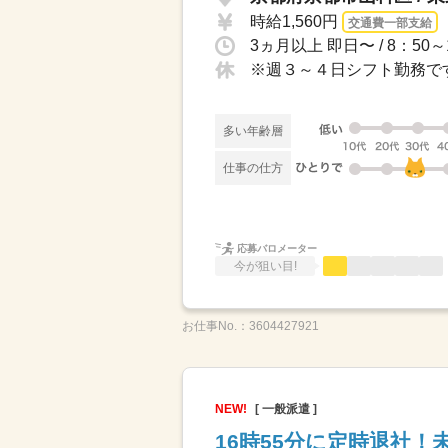
時給1,560円
交通費一部支給
※週３～４日シフト勤務で
多い年齢層
仕事の仕方
応募バロメーター
今が狙い目!
お仕事No.：
3604427921
NEW!
[ 一般派遣 ]
16時55分に定時退社