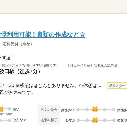
食堂利用可能！書類の作成など☆
ス
応募受付（京都）
ー関連）
い食堂が完備！質問しやすい環境です！ 【お仕事の内容】取引先受注の基...
丹波口駅（徒歩7分）
3ヵ月以上 即日〜 / 9：00～17：30 ※残業はほとんどありません。※休憩は６０分です。
即日スター
日・祝がお休みです。
男女の割合
職場の様子