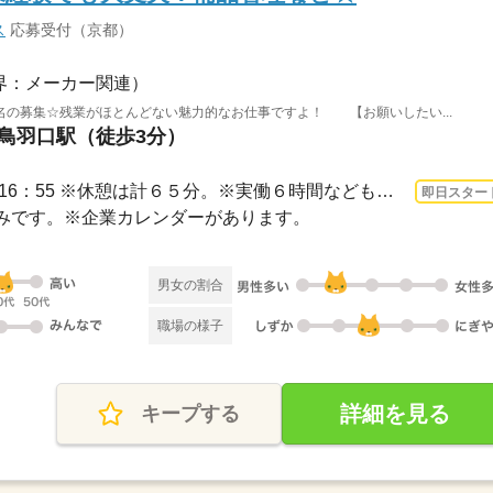
ス
応募受付（京都）
界：メーカー関連）
名の募集☆残業がほとんどない魅力的なお仕事ですよ！ 【お願いしたい...
上鳥羽口駅（徒歩3分）
3ヵ月以上 即日〜 / 8：00～16：55 ※休憩は計６５分。※実働６時間なども相談可能です...
即日スター
お休みです。※企業カレンダーがあります。
男女の割合
職場の様子
詳細を見る
キープする