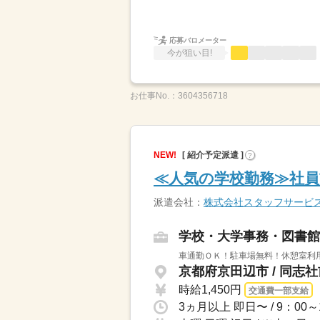
応募バロメーター
今が狙い目!
お仕事No.：
3604356718
NEW!
[ 紹介予定派遣 ]
?
≪人気の学校勤務≫社員
派遣会社：
株式会社スタッフサービ
学校・大学事務・図書館
車通勤ＯＫ！駐車場無料！休憩室利
京都府京田辺市 / 同志
時給1,450円
交通費一部支給