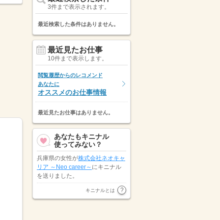
3件まで表示されます。
最近検索した条件はありません。
最近見たお仕事
10件まで表示します。
閲覧履歴からのレコメンド
あなたに
オススメのお仕事情報
最近見たお仕事はありません。
あなたもキニナル
使ってみない？
兵庫県の女性が
株式会社ネオキャ
リア ～Neo career～
にキニナル
を送りました。
兵庫県の男性が
パーソルクロステ
キニナルとは
クノロジー株式会社（機電）
にキ
ニナルを送りました。