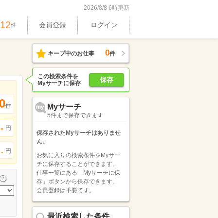
2026/8/8 6時更新
712
会員登録
ログイン
件
0
キープ中のお仕事
件
この検索条件を
保存
Myサーチに保存
0
件
Myサーチ
5件まで保存できます
-
円
保存されたMyサーチはありませ
ん。
円
-
お気に入りの検索条件をMyサー
チに保存することができます。
仕事一覧にある「Myサーチに保
存」ボタンから保存できます。
会員登録は不要です。
最近検索した条件