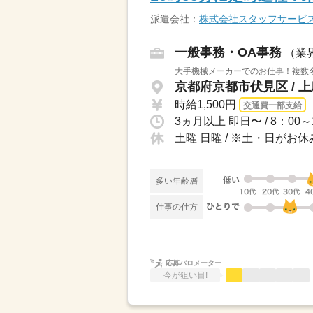
派遣会社：
株式会社スタッフサービ
一般事務・OA事務
（業
大手機械メーカーでのお仕事！複数
京都府京都市伏見区 / 
時給1,500円
交通費一部支給
土曜 日曜 / ※土・日が
多い年齢層
仕事の仕方
応募バロメーター
今が狙い目!