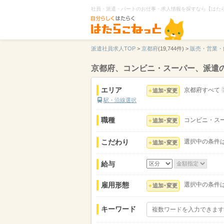
社員・派遣・パートのお仕事・求人情報を探すなら【はた
派遣社員求人TOP
>
京都府
(19,744件) >
販売・営業・
京都府、コンビニ・スーパー、派遣
エリア
京都府すべて
追加･変更
駅・沿線選択
職種
コンビニ・ス
追加･変更
こだわり
選択中の条件
追加･変更
給与
雇用形態
選択中の条件
追加･変更
キーワード