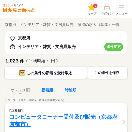
0
キープ
ログイン
メニュー
京都府、インテリア・雑貨・文房具販売、派遣の求人（募集）一覧
京都府
インテリア・雑貨・文房具販売
条件変更
1,023
( 平均時給：-円 )
件
この条件の
新着を受け取る
この条件を保存
オススメ順
新着順
時給順
ハローワーク求人（掲載元：松江公共職業安定所）
正社員
コンピュータコーナー受付及び販売（京都府
京都市）