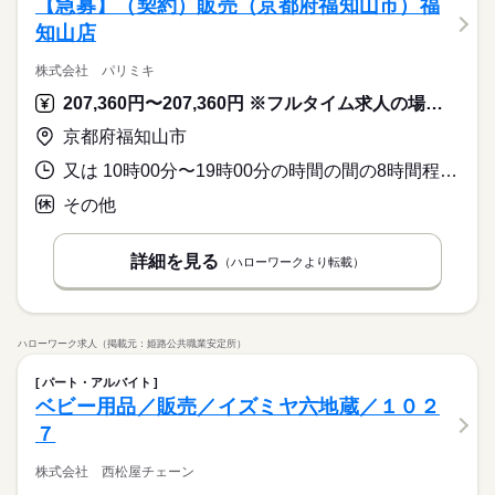
【急募】（契約）販売（京都府福知山市）福
知山店
株式会社 パリミキ
207,360円〜207,360円 ※フルタイム求人の場合は月額（換算額）、パート求人の場合は時間額を表示しています。
京都府福知山市
又は 10時00分〜19時00分の時間の間の8時間程度 就業時間に関する特記事項 勤務時間・曜日は相談に応じます。お気軽にお問合せください。
その他
詳細を見る
（ハローワークより転載）
ハローワーク求人（掲載元：姫路公共職業安定所）
パート・アルバイト
ベビー用品／販売／イズミヤ六地蔵／１０２
７
株式会社 西松屋チェーン