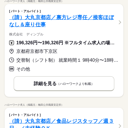
ハローワーク求人（掲載元：梅田公共職業安定所）
パート・アルバイト
（請）大丸京都店／裏方レジ専任／接客ほぼ
なし＆座り仕事
株式会社 ディンプル
196,326円〜196,326円 ※フルタイム求人の場合は月額（換算額）、パート求人の場合は時間額を表示しています。
京都府京都市下京区
交替制（シフト制） 就業時間１ 9時40分〜18時10分 就業時間２ 11時45分〜20時15分 就業時間に関する特記事項 早番・遅番等のシフト交代制 ※実働７時間２０分 ※月２回早番
その他
詳細を見る
（ハローワークより転載）
ハローワーク求人（掲載元：梅田公共職業安定所）
パート・アルバイト
（請）大丸京都店／食品レジスタッフ／週３