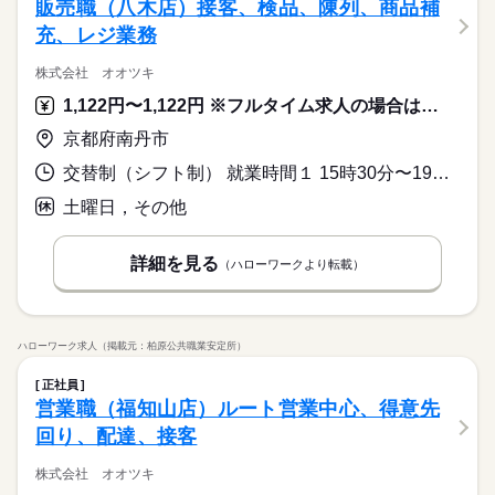
販売職（八木店）接客、検品、陳列、商品補
充、レジ業務
株式会社 オオツキ
1,122円〜1,122円 ※フルタイム求人の場合は月額（換算額）、パート求人の場合は時間額を表示しています。
京都府南丹市
交替制（シフト制） 就業時間１ 15時30分〜19時20分 就業時間２ 8時50分〜12時50分 又は 8時50分〜19時20分の時間の間の5時間程度 就業時間に関する特記事項 子育て世代、販売職経験のシルバー世代歓迎
土曜日，その他
詳細を見る
（ハローワークより転載）
ハローワーク求人（掲載元：柏原公共職業安定所）
正社員
営業職（福知山店）ルート営業中心、得意先
回り、配達、接客
株式会社 オオツキ