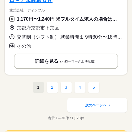
日～／未経験ＯＫ
株式会社 ディンプル
1,170円〜1,240円 ※フルタイム求人の場合は月額（換算額）、パート求人の場合は時間額を表示しています。
京都府京都市下京区
交替制（シフト制） 就業時間１ 9時30分〜18時00分 就業時間２ 10時45分〜19時15分 就業時間３ 11時55分〜20時25分 又は 9時30分〜20時25分の時間の間の3時間以上 就業時間に関する特記事項 ９：３０～２０：２５の間の実働３時間～７時間２０分シフト勤務
その他
詳細を見る
（ハローワークより転載）
1
2
3
4
5
次のページへ
表示
1～20
件 /
1,023
件