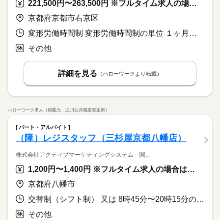
221,500円〜263,500円 ※フルタイム求人の場合は月額（換算額）、パート求人の場合は時間額を表示しています。
京都府京都市右京区
変形労働時間制 変形労働時間制の単位 １ヶ月単位 就業時間１ 8時00分〜17時00分 就業時間２ 9時00分〜18時00分 就業時間３ 10時00分〜19時00分 又は 8時00分〜20時00分の時間の間の8時間 就業時間に関する特記事項 ８：００～２０：００の中で実働８時間（休憩１時間）
その他
詳細を見る
（ハローワークより転載）
ハローワーク求人（掲載元：淀川公共職業安定所）
パート・アルバイト
（障）レジスタッフ（三杉屋京都八幡店）
株式会社アクティブマーケティングシステム 関...
1,200円〜1,400円 ※フルタイム求人の場合は月額（換算額）、パート求人の場合は時間額を表示しています。
京都府八幡市
交替制（シフト制） 又は 8時45分〜20時15分の時間の間の5時間程度 就業時間に関する特記事項 ・休憩時間は法定通り
その他