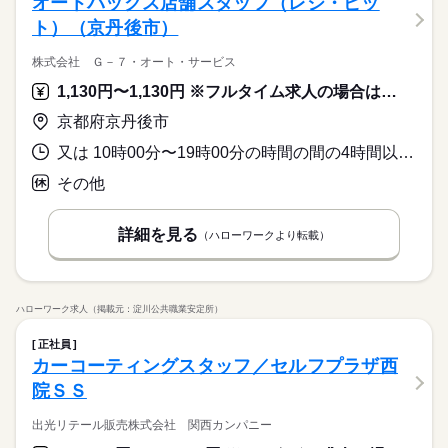
オートバックス店舗スタッフ（レジ・ピッ
ト）（京丹後市）
株式会社 Ｇ－７・オート・サービス
1,130円〜1,130円 ※フルタイム求人の場合は月額（換算額）、パート求人の場合は時間額を表示しています。
京都府京丹後市
又は 10時00分〜19時00分の時間の間の4時間以上 就業時間に関する特記事項 就業時間は店舗シフトによる。要相談。
その他
詳細を見る
（ハローワークより転載）
ハローワーク求人（掲載元：淀川公共職業安定所）
正社員
カーコーティングスタッフ／セルフプラザ西
院ＳＳ
出光リテール販売株式会社 関西カンパニー