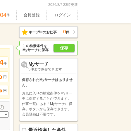
2026/8/7 23時更新
704
会員登録
ログイン
件
0
キープ中のお仕事
件
この検索条件を
保存
Myサーチに保存
4
件
Myサーチ
5件まで保存できます
0
円
保存されたMyサーチはありませ
ん。
円
0
お気に入りの検索条件をMyサー
チに保存することができます。
仕事一覧にある「Myサーチに保
存」ボタンから保存できます。
会員登録は不要です。
最近検索した条件