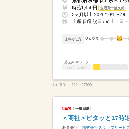
京都府京都市上京区 / 
時給1,450円
交通費一部支給
3ヵ月以上 2026/10/1〜
土曜 日曜 祝日 / ※土
仕事の仕方
応募バロメーター
今が狙い目!
お仕事No.：
3604427609
NEW!
[ 一般派遣 ]
＜商社＞ピタッと17時
派遣会社：
株式会社スタッフサービ