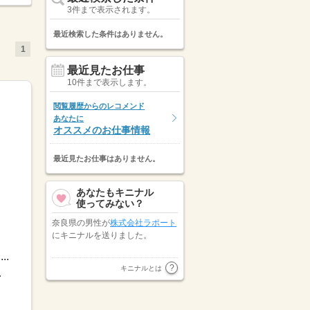
3件まで表示されます。
最近検索した条件はありません。
1
最近見たお仕事
10件まで表示します。
閲覧履歴からのレコメンド
あなたに
オススメのお仕事情報
最近見たお仕事はありません。
あなたもキニナル
使ってみない？
奈良県の男性が
株式会社ラポート
にキニナルを送りました。
.
大阪府の女性が
パーソルエクセル
キニナルとは
※シフトによ...
HRパートナーズ株式会社
にキニ
ナルを送りました。