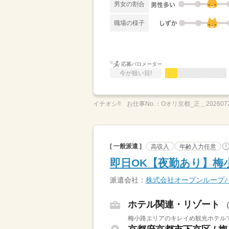
男女の割合
職場の様子
応募バロメーター
今が狙い目!
イチオシ!!
お仕事No.：
Oオリ京都_正＿202607
[ 一般派遣 ]
高収入
年齢入力任意
?
即日OK【夜勤あり】梅
派遣会社：
株式会社オープンループ
ホテル関連・リゾート
梅小路エリアのキレイめ観光ホテルで