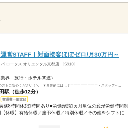
示
営STAFF｜対面接客ほぼゼロ/月30万円～
&スパ ロータス オリエンタル京都店 ［S910］
（業界：旅行・ホテル関連）
方もご安心ください！＼ ▼具体的には…？￣￣￣￣￣￣￣￣・スタッフへ...
竹田駅（徒歩12分）
交通費一部支給
00実務8時間休憩1時間あり■労働形態1ヵ月単位の変形労働時間制..
【休日】月6日の変形労働制【休暇】有給休暇／慶弔休暇／特別休暇／その他