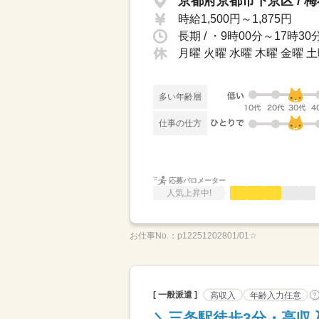
京都府京都市下京区 / 
時給1,500円～1,875円
月曜 火曜 水曜 木曜 金曜 土
多い年齢層
仕事の仕方
応募バロメーター
人気上昇中!
お仕事No.：
p12251202801/01☆
[ 一般派遣 ]
高収入
年齢入力任意
?
＼三条駅徒歩3分・高収