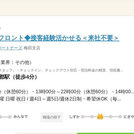
フロント◆接客経験活かせる＜来社不要＞
パートナーズ
梅田支店
（業界：その他）
タッフ。・チェックイン、チェックアウト対応・宿泊料金の精算、領収書...
京都駅（徒歩4分）
長期 / ・7時00分～16時00分（休憩60分）・13時00分～22時00
曜 日曜 祝日 / 週4日～週5日/週休2日制・希望休OK（毎...
職場の様子