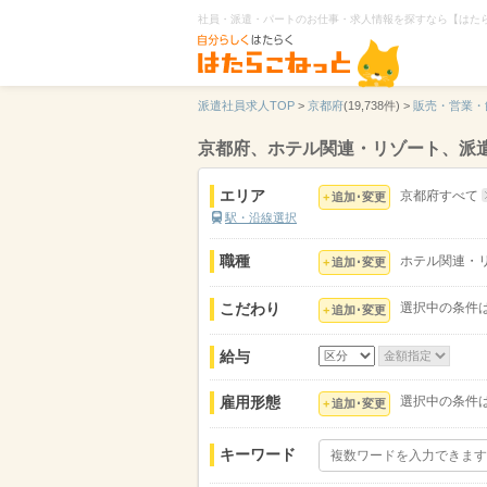
社員・派遣・パートのお仕事・求人情報を探すなら【はた
派遣社員求人TOP
>
京都府
(19,738件) >
販売・営業・
京都府、ホテル関連・リゾート、派
エリア
京都府すべて
追加･変更
駅・沿線選択
職種
ホテル関連・
追加･変更
こだわり
選択中の条件
追加･変更
給与
雇用形態
選択中の条件
追加･変更
キーワード