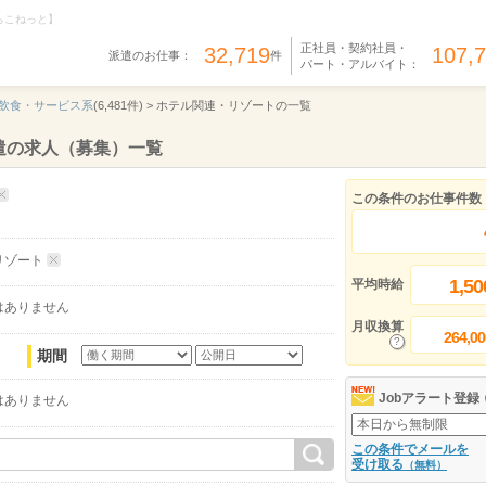
らこねっと】
正社員・契約社員・
32,719
107,
派遣のお仕事：
件
パート・アルバイト：
飲食・サービス系
(6,481件) >
ホテル関連・リゾートの一覧
遣の求人（募集）一覧
この条件のお仕事件数
リゾート
1,50
平均時給
はありません
月収換算
264,00
期間
Jobアラート登録
はありません
この条件でメールを
受け取る
（無料）