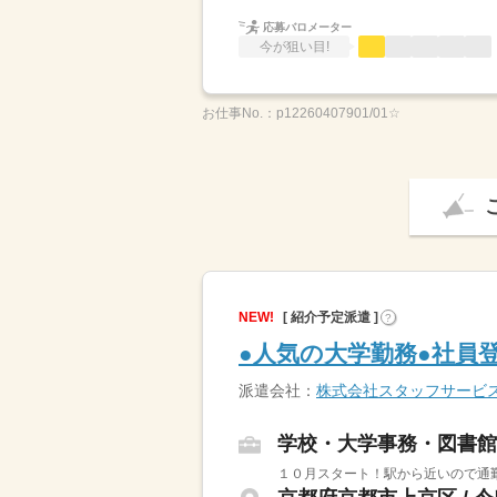
応募バロメーター
今が狙い目!
お仕事No.：
p12260407901/01☆
NEW!
[ 紹介予定派遣 ]
?
●人気の大学勤務●社員
派遣会社：
株式会社スタッフサービ
学校・大学事務・図書館
１０月スタート！駅から近いので通