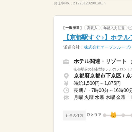
お仕事No.：
p12251202901/01☆
[ 一般派遣 ]
高収入
年齢入力任意
?
【京都駅すぐ♪】ホテル
派遣会社：
株式会社オープンループ
ホテル関連・リゾート
京都駅前の都市型ホテルのフロントス
京都府京都市下京区 / 
時給1,500円～1,875円
月曜 火曜 水曜 木曜 金曜 土
仕事の仕方