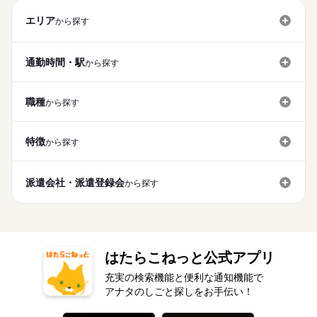
エリア
から探す
通勤時間・駅
から探す
職種
から探す
特徴
から探す
派遣会社・派遣登録会
から探す
はたらこねっと公式アプリ
充実の検索機能と便利な通知機能で
アナタのしごと探しをお手伝い！