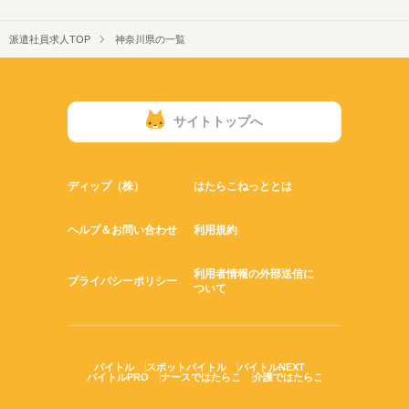
派遣社員求人TOP
神奈川県の一覧
サイトトップへ
ディップ（株）
はたらこねっととは
ヘルプ＆お問い合わせ
利用規約
利用者情報の外部送信に
プライバシーポリシー
ついて
バイトル
スポットバイトル
バイトルNEXT
バイトルPRO
ナースではたらこ
介護ではたらこ