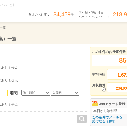
らこねっと】
正社員・契約社員・
84,459
218,
派遣のお仕事：
件
パート・アルバイト：
一覧
集）一覧
この条件のお仕事件数
85
はありません
1,67
平均時給
はありません
月収換算
294,09
期間
Jobアラート登録
はありません
この条件でメールを
受け取る
（無料）