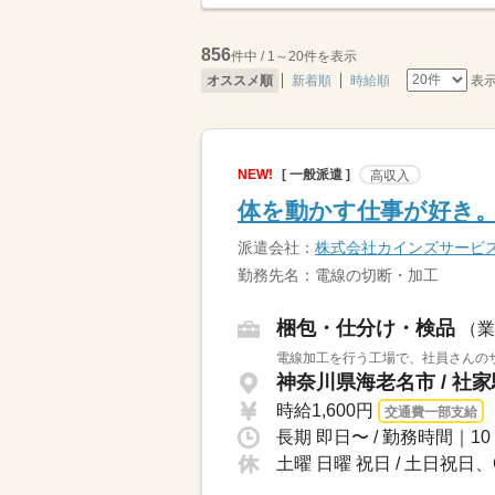
856
件中 / 1～20件を表示
表
オススメ順
新着順
時給順
NEW!
[ 一般派遣 ]
高収入
体を動かす仕事が好き
派遣会社：
株式会社カインズサービ
勤務先名：電線の切断・加工
梱包・仕分け・検品
（業
電線加工を行う工場で、社員さんのサ
神奈川県海老名市 / 社
時給1,600円
交通費一部支給
土曜 日曜 祝日 / 土日