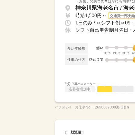
・お菓子の袋づめ▼ほかにも簡単なお
神奈川県海老名市 / 海
時給1,500円～
交通費一部支給
シフト自己申告制月曜日・
多い年齢層
仕事の仕方
応募バロメーター
応募者増加中!
イチオシ!!
お仕事No.：
2690809000海老名h
[ 一般派遣 ]