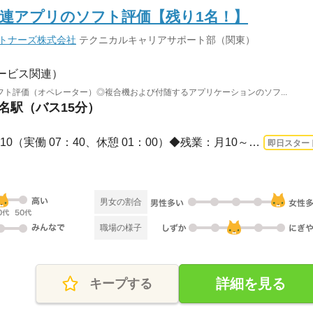
連アプリのソフト評価【残り1名！】
ートナーズ株式会社
テクニカルキャリアサポート部（関東）
ービス関連）
ト評価（オペレーター）◎複合機および付随するアプリケーションのソフ...
老名駅（バス15分）
長期 即日〜 / 08：30～17：10（実働 07：40、休憩 01：00）◆残業：月10～15時間◆◆毎...
即日スター
男女の割合
職場の様子
詳細を見る
キープする