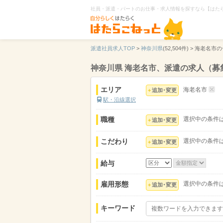
社員・派遣・パートのお仕事・求人情報を探すなら【はた
派遣社員求人TOP
>
神奈川県
(52,504件) >
海老名市の
神奈川県 海老名市、派遣の求人（募
エリア
海老名市
追加･変更
駅・沿線選択
職種
選択中の条件
追加･変更
こだわり
選択中の条件
追加･変更
給与
雇用形態
選択中の条件
追加･変更
キーワード