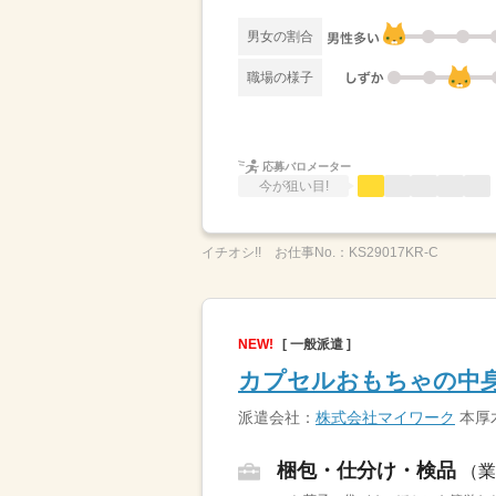
男女の割合
職場の様子
応募バロメーター
今が狙い目!
イチオシ!!
お仕事No.：
KS29017KR-C
NEW!
[ 一般派遣 ]
カプセルおもちゃの中身
派遣会社：
株式会社マイワーク
本厚
梱包・仕分け・検品
（業