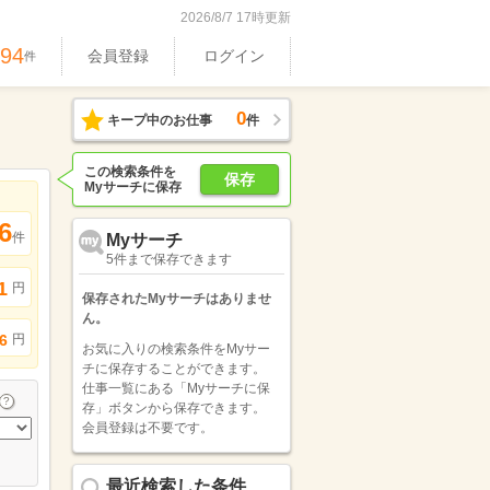
2026/8/7 17時更新
994
会員登録
ログイン
件
0
キープ中のお仕事
件
この検索条件を
保存
Myサーチに保存
6
件
Myサーチ
5件まで保存できます
1
円
保存されたMyサーチはありませ
ん。
円
6
お気に入りの検索条件をMyサー
チに保存することができます。
仕事一覧にある「Myサーチに保
存」ボタンから保存できます。
会員登録は不要です。
最近検索した条件