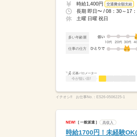
時給1,400円
交通費全額支給
土曜 日曜 祝日
多い年齢層
仕事の仕方
応募バロメーター
今が狙い目!
イチオシ!!
お仕事No.：
ES26-0506225-1
NEW!
[ 一般派遣 ]
高収入
時給1700円！未経験O