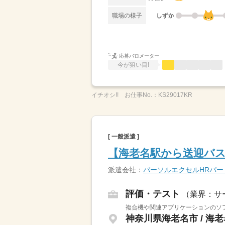
職場の様子
応募バロメーター
今が狙い目!
イチオシ!!
お仕事No.：
KS29017KR
[ 一般派遣 ]
【海老名駅から送迎バス
派遣会社：
パーソルエクセルHRパ
評価・テスト
（業界：サ
複合機や関連アプリケーションのソフ
神奈川県海老名市 / 海