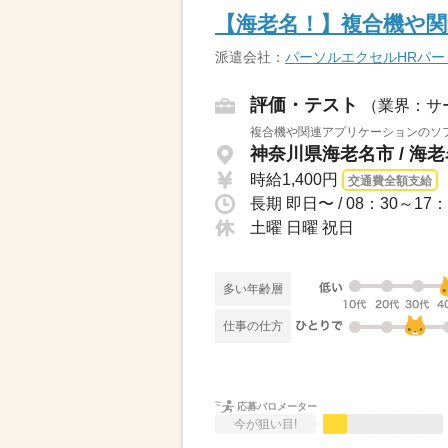
【海老名！】複合機や関
派遣会社：
パーソルエクセルHRパ
評価・テスト
（業界：サ
複合機や関連アプリケーションのソフ
神奈川県海老名市 / 海
時給1,400円
交通費全額支給
土曜 日曜 祝日
多い年齢層
仕事の仕方
応募バロメーター
今が狙い目!