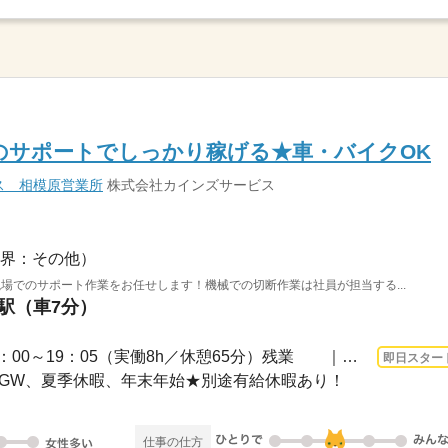
のサポートでしっかり稼げる★車・バイクOK
ス 相模原営業所
株式会社カインズサービス
界：その他）
場でのサポート作業をお任せします！機械での切断作業は社員が担当する...
家駅（車7分）
長期 即日〜 / 勤務時間｜10：00～19：05（実働8h／休憩65分）残業 ｜月平均30h勤...
即日スター
祝日、GW、夏季休暇、年末年始★別途有給休暇あり！
仕事の仕方