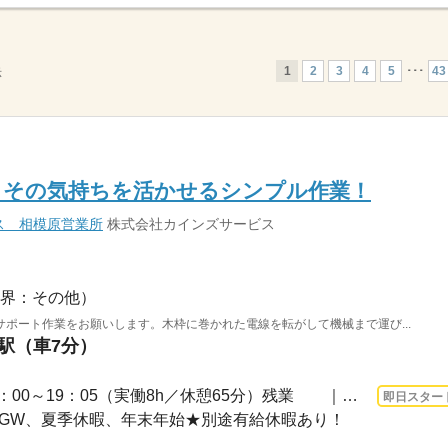
1
2
3
4
5
･･･
43
示
。その気持ちを活かせるシンプル作業！
ス 相模原営業所
株式会社カインズサービス
界：その他）
ポート作業をお願いします。木枠に巻かれた電線を転がして機械まで運び...
家駅（車7分）
長期 即日〜 / 勤務時間｜10：00～19：05（実働8h／休憩65分）残業 ｜月平均30h勤...
即日スター
祝日、GW、夏季休暇、年末年始★別途有給休暇あり！