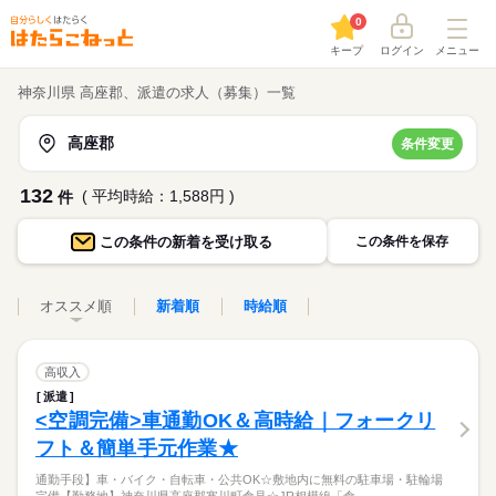
0
キープ
ログイン
メニュー
神奈川県 高座郡、派遣の求人（募集）一覧
高座郡
条件変更
132
( 平均時給：1,588円 )
件
この条件の
新着を受け取る
この条件を保存
オススメ順
新着順
時給順
高収入
派遣
<空調完備>車通勤OK＆高時給｜フォークリ
フト＆簡単手元作業★
通勤手段】車・バイク・自転車・公共OK☆敷地内に無料の駐車場・駐輪場