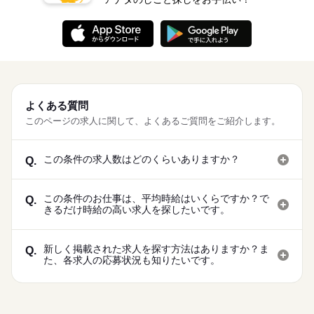
よくある質問
このページの求人に関して、よくあるご質問をご紹介します。
この条件の求人数はどのくらいありますか？
Q.
この条件のお仕事は、平均時給はいくらですか？で
Q.
きるだけ時給の高い求人を探したいです。
新しく掲載された求人を探す方法はありますか？ま
Q.
た、各求人の応募状況も知りたいです。