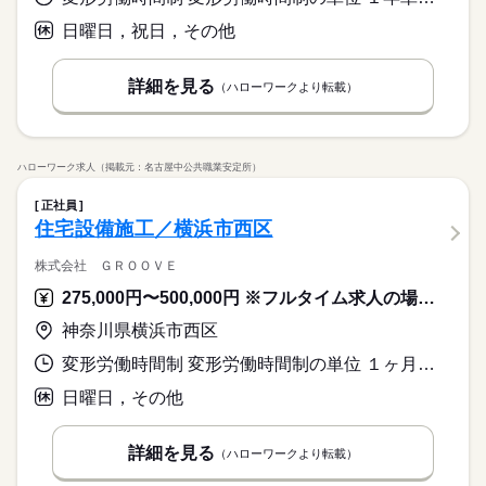
ク・夏季休業あり。
まかない
続きを読む
日曜日，祝日，その他
詳細を見る
休日・休暇
（ハローワークより転載）
５勤２休（土日）
ハローワーク求人（掲載元：名古屋中公共職業安定所）
正社員
住宅設備施工／横浜市西区
株式会社 ＧＲＯＯＶＥ
275,000円〜500,000円 ※フルタイム求人の場合は月額（換算額）、パート求人の場合は時間額を表示しています。
神奈川県横浜市西区
変形労働時間制 変形労働時間制の単位 １ヶ月単位 就業時間１ 9時00分〜18時00分 就業時間に関する特記事項 月平均労働時間１７３．３時間
日曜日，その他
詳細を見る
（ハローワークより転載）