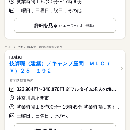
就業時間１ 8時30分〜17時30分
土曜日，日曜日，祝日，その他
詳細を見る
（ハローワークより転載）
ハローワーク求人（掲載元：大和公共職業安定所）
正社員
技師職（建築）／キャンプ座間 ＭＬＣ（Ｉ
Ｖ）２５－１９２
座間防衛事務所
323,904円〜346,976円 ※フルタイム求人の場合は月額（換算額）、パート求人の場合は時間額を表示しています。
神奈川県座間市
就業時間１ 8時00分〜16時45分 就業時間に関する特記事項 ◇この職種はミッションエッセンシャルに指定されており、緊急時
土曜日，日曜日，その他