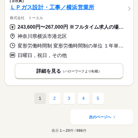
正社員
ＬＰガス設計・工事／横浜営業所
株式会社 トーエル
243,600円〜267,000円 ※フルタイム求人の場合は月額（換算額）、パート求人の場合は時間額を表示しています。
神奈川県横浜市港北区
変形労働時間制 変形労働時間制の単位 １年単位 就業時間１ 9時00分〜17時30分 就業時間に関する特記事項 ・夜間作業はその作業内容により時間が確定する。
日曜日，祝日，その他
詳細を見る
（ハローワークより転載）
1
2
3
4
5
次のページへ
表示
1～20
件 /
986
件