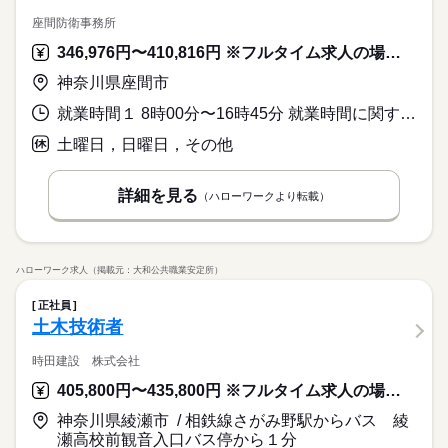
座間防衛事務所
346,976円〜410,816円 ※フルタイム求人の場合は月額（換算額）、パート求人の場合は時間額を表示しています。
神奈川県座間市
就業時間１ 8時00分〜16時45分 就業時間に関する特記事項 この職種はミッションエッセンシャルに指定されており、緊急時ま
土曜日，日曜日，その他
詳細を見る
（ハローワークより転載）
ハローワーク求人（掲載元：大和公共職業安定所）
正社員
土木技術者
時田建設 株式会社
405,800円〜435,800円 ※フルタイム求人の場合は月額（換算額）、パート求人の場合は時間額を表示しています。
神奈川県綾瀬市 / 相鉄線さがみ野駅からバス 綾
瀬高校前観音入口バス停から１分