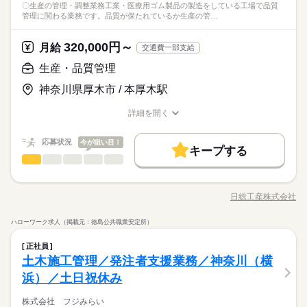
【必須】
〇生産の管理・調整業務工業・医療用ゴム製品の製造をしている工場で品質
イフバランス抜群です◎ ご自宅からの交通費は全額時給！
続きを読む
しているかチェック、何か異常あれば整備を 行います。今後技
電気工事士 第二種
管理に関わる業務です。品質が保たれているか生産の管…
▽先輩スタッフTさん/1年目 より ￣￣￣￣￣￣￣￣￣￣￣￣￣
術を身に付けていける環境ございます◎ 【ポイント】 「電車が
続きを読む
準中型免許以上
ひとりで
みんなで
仕事の仕方
￣￣￣ 日総工産に応募して感動したのは、 就業決定までのスピ
動いている」この当たり前な毎日を支えており、 ご縁のあるす
メーカー関連
320,000円～
業界
月給
ード感です。 応募してすぐにSMSで連絡がきて、 当日中にWE
交通費一部支給
べての人が幸せになれるようにを追及している会社です。 正社
※習熟期間：約365日
B面接をすることができました。 急いで仕事と寮を探したいと
員のお仕事始めませんか？月給25万円！嬉しい賞与もございま
しずか
にぎやか
応募資格
職場の様子
生産・品質管理
伝えたところ、 翌日に引っ越せる寮付きの仕事も 紹介してもら
続きを読む
す◎ 残業も少なくプライベートの時間の確保も可能！ワークラ
【必須】
えて有難かったです。 実際に働き始めてからは、 サポート社員
イフバランス抜群です◎ ご自宅からの交通費は全額時給！
神奈川県厚木市 / 本厚木駅
月給 250,000円～
給与
電気工事士 第二種
の存在に とても助けられていて。 仕事がなかなか上達せず悩ん
詳しい募集要項をすべて見る
▽先輩スタッフTさん/1年目 より ￣￣￣￣￣￣￣￣￣￣￣￣￣
準中型免許以上
でいた時、 「ちょっと面談しませんか？」って 声をかけてもら
【月収例】 月収283,480円 【交通費】 100,000円迄/月（規定あ
お仕事の特徴
詳細を開く
￣￣￣ 日総工産に応募して感動したのは、 就業決定までのスピ
えたのは、 驚いたと同時に嬉しかったですね。 【POINT】 ●当
り） kkw_bcov2105
職種/応募資格
お仕事の特徴
給与/時間/休日
ード感です。 応募してすぐにSMSで連絡がきて、 当日中にWE
働く人の待遇向上
※習熟期間：約365日
日～翌日の面接が5割 …土日もWEB面接が可能です！ お急ぎ
B面接をすることができました。 急いで仕事と寮を探したいと
応募する
応募状況
今が狙い目！
の方もお気軽にご相談ください。 ●離職率は3.8% …あなたの希
入社祝い金など
キープする
伝えたところ、 翌日に引っ越せる寮付きの仕事も 紹介してもら
続きを読む
望に合わせて、 キャリアアップできるお仕事を ご紹介する
生産・品質管理
続きを読む
職種
えて有難かったです。 実際に働き始めてからは、 サポート社員
低い
高い
多い年齢層
基本特徴
月給 250,000円～
ことも可能です。
給与
の存在に とても助けられていて。 仕事がなかなか上達せず悩ん
詳しい募集要項をすべて見る
〇生産の管理・調整業務 工業・医療用ゴム製品の製造をしてい
20代活躍
30代活躍
続きを読む
でいた時、 「ちょっと面談しませんか？」って 声をかけてもら
【月収例】 月収283,480円 【交通費】 100,000円迄/月（規定あ
る工場で品質管理に関わる業務です。 品質が保たれているか生
日総工産株式会社
男性
女性
勤務時間
男女の割合
えたのは、 驚いたと同時に嬉しかったですね。 【POINT】 ●当
り） kkw_bcov2105
職種/応募資格
お仕事の特徴
給与/時間/休日
産の管理を行います。お客さんの要望を伺いながら調整を行う
募集条件
働く人の待遇向上
基本特徴
続きを読む
入社祝い金など
日～翌日の面接が5割 …土日もWEB面接が可能です！ お急ぎ
ような 業務もございます。今までのご経験を活かせ、キャリア
［1］08：00～17：00
応募する
ハローワーク求人（掲載元：徳島公共職業安定所）
大量募集
交通費
履歴書不要
募集条件
WEB登録
の方もお気軽にご相談ください。 ●離職率は3.8% …あなたの希
20代活躍
30代活躍
アップへも繋がるお仕事です◎ 【ポイント】 業績右肩上がりの
続きを読む
稼働時間8h（休憩1h）
ひとりで
みんなで
仕事の仕方
望に合わせて、 キャリアアップできるお仕事を ご紹介する
生産・品質管理
続きを読む
職種
工業用・医療用ゴム製品を生産している会社。メーカー直接雇
WEB選考完結
大量募集
交通費
低い
履歴書不要
WEB登録
高い
多い年齢層
正社員
メーカー関連
業界
ことも可能です。
用のお仕事◎ ご経験次第で月給は30万円以上！昇給・賞与もア
■残業平均：0.5h/日
〇生産の管理・調整業務 工業・医療用ゴム製品の製造をしてい
土木施工管理／発注者支援業務／神奈川（横
WEB選考完結
就業時間・曜日
リ！！年収500万以上目指せます◎ 製造業での品質管理経験を存
■シフト：日勤
しずか
にぎやか
応募資格
続きを読む
職場の様子
る工場で品質管理に関わる業務です。 品質が保たれているか生
浜）／土日祝休み
就業時間・曜日
働き方・環境
分に生かせるお仕事です◎キャリアアップを目指しませんか？
男性
女性
勤務時間
男女の割合
残20未満
残20未満
産の管理を行います。お客さんの要望を伺いながら調整を行う
【必須】
通勤は車・バイク可能。
続きを読む
ような 業務もございます。今までのご経験を活かせ、キャリア
社会保険制度
制服あり
禁煙・分煙
バイク自転車
［1］08：00～17：00
Excel・Wordの基本操作。製造業の品質管理部門にかかわる業
株式会社 フジみらい
働き方・環境
▽先輩スタッフTさん/1年目 より ￣￣￣￣￣￣￣￣￣￣￣￣￣
休日・休暇