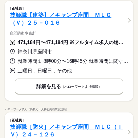
正社員
技師職【建築】／キャンプ座間 ＭＬＣ
（Ｖ）２５－０１６
座間防衛事務所
471,184円〜471,184円 ※フルタイム求人の場合は月額（換算額）、パート求人の場合は時間額を表示しています。
神奈川県座間市
就業時間１ 8時00分〜16時45分 就業時間に関する特記事項 ◇この職種はミッションエッセンシャルに指定されており、緊急時
土曜日，日曜日，その他
詳細を見る
（ハローワークより転載）
ハローワーク求人（掲載元：大和公共職業安定所）
正社員
技師職［防火］／キャンプ座間 ＭＬＣ（Ｉ
Ｖ）２４－１２６