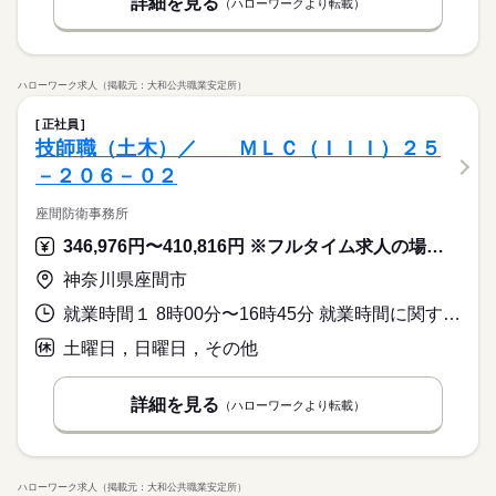
詳細を見る
（ハローワークより転載）
ハローワーク求人（掲載元：大和公共職業安定所）
正社員
技師職（土木）／ ＭＬＣ（ＩＩＩ）２５
－２０６－０２
座間防衛事務所
346,976円〜410,816円 ※フルタイム求人の場合は月額（換算額）、パート求人の場合は時間額を表示しています。
神奈川県座間市
就業時間１ 8時00分〜16時45分 就業時間に関する特記事項 ◇この職種はミッションエッセンシャルに指定されており、緊急時
土曜日，日曜日，その他
詳細を見る
（ハローワークより転載）
ハローワーク求人（掲載元：大和公共職業安定所）