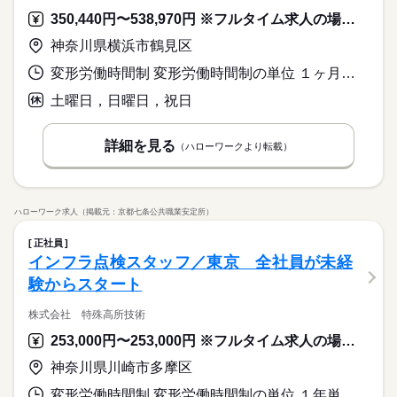
アップへも繋がるお仕事です◎ 【ポイント】 業績右肩上がりの
続きを読む
稼働時間8h（休憩1h）
務。
ひとりで
みんなで
仕事の仕方
車OK
￣￣￣ 日総工産に応募して感動したのは、 就業決定までのスピ
工業用・医療用ゴム製品を生産している会社。メーカー直接雇
社会保険制度
制服あり
禁煙・分煙
バイク自転車
350,440円〜538,970円 ※フルタイム求人の場合は月額（換算額）、パート求人の場合は時間額を表示しています。
５勤２休（土日）
メーカー関連
業界
ード感です。 応募してすぐにSMSで連絡がきて、 当日中にWE
用のお仕事◎ ご経験次第で月給は30万円以上！昇給・賞与もア
■残業平均：0.5h/日
※習熟期間：約90日
車OK
神奈川県横浜市鶴見区
B面接をすることができました。 急いで仕事と寮を探したいと
リ！！年収500万以上目指せます◎ 製造業での品質管理経験を存
■シフト：日勤
しずか
にぎやか
応募資格
職場の様子
伝えたところ、 翌日に引っ越せる寮付きの仕事も 紹介してもら
続きを読む
分に生かせるお仕事です◎キャリアアップを目指しませんか？
変形労働時間制 変形労働時間制の単位 １ヶ月単位 就業時間１ 8時15分〜17時15分
【必須】
えて有難かったです。 実際に働き始めてからは、 サポート社員
通勤は車・バイク可能。
月給 320,000円～
給与
Excel・Wordの基本操作。製造業の品質管理部門にかかわる業
の存在に とても助けられていて。 仕事がなかなか上達せず悩ん
詳しい募集要項をすべて見る
土曜日，日曜日，祝日
▽先輩スタッフTさん/1年目 より ￣￣￣￣￣￣￣￣￣￣￣￣￣
休日・休暇
務。
でいた時、 「ちょっと面談しませんか？」って 声をかけてもら
【月収例】 月収332,500円 【交通費】 35,000円迄/月（規定あ
お仕事の特徴
￣￣￣ 日総工産に応募して感動したのは、 就業決定までのスピ
５勤２休（土日）
えたのは、 驚いたと同時に嬉しかったですね。 【POINT】 ●当
り） kkw_bcov2105
ード感です。 応募してすぐにSMSで連絡がきて、 当日中にWE
働く人の待遇向上
※習熟期間：約90日
日～翌日の面接が5割 …土日もWEB面接が可能です！ お急ぎ
詳細を見る
（ハローワークより転載）
B面接をすることができました。 急いで仕事と寮を探したいと
応募する
の方もお気軽にご相談ください。 ●離職率は3.8% …あなたの希
高収入
入社祝い金など
伝えたところ、 翌日に引っ越せる寮付きの仕事も 紹介してもら
続きを読む
望に合わせて、 キャリアアップできるお仕事を ご紹介する
続きを読む
えて有難かったです。 実際に働き始めてからは、 サポート社員
基本特徴
月給 320,000円～
ことも可能です。
給与
の存在に とても助けられていて。 仕事がなかなか上達せず悩ん
詳しい募集要項をすべて見る
20代活躍
30代活躍
40代活躍
50代活躍
続きを読む
でいた時、 「ちょっと面談しませんか？」って 声をかけてもら
ハローワーク求人（掲載元：京都七条公共職業安定所）
【月収例】 月収332,500円 【交通費】 35,000円迄/月（規定あ
勤務時間
えたのは、 驚いたと同時に嬉しかったですね。 【POINT】 ●当
り） kkw_bcov2105
募集条件
働く人の待遇向上
基本特徴
高収入
入社祝い金など
正社員
日～翌日の面接が5割 …土日もWEB面接が可能です！ お急ぎ
［1］08：20～17：20 稼働時間8h（休憩1h） ［2］07：20～1
応募する
大量募集
交通費
履歴書不要
WEB登録
募集条件
インフラ点検スタッフ／東京 全社員が未経
の方もお気軽にご相談ください。 ●離職率は3.8% …あなたの希
20代活躍
30代活躍
40代活躍
50代活躍
6：20 稼働時間8h（休憩1h） ■残業平均：0.25h/日 ■シフト：日
望に合わせて、 キャリアアップできるお仕事を ご紹介する
続きを読む
験からスタート
勤 休日は会社カレンダーによる。 年末年始・ゴールデンウイー
WEB選考完結
大量募集
交通費
履歴書不要
WEB登録
ことも可能です。
ク・夏季休業あり。
WEB選考完結
就業時間・曜日
続きを読む
株式会社 特殊高所技術
続きを読む
就業時間・曜日
働き方・環境
勤務時間
残10未満
残10未満
253,000円〜253,000円 ※フルタイム求人の場合は月額（換算額）、パート求人の場合は時間額を表示しています。
社会保険制度
禁煙・分煙
バイク自転車
車OK
［1］08：20～17：20 稼働時間8h（休憩1h） ［2］07：20～1
働き方・環境
休日・休暇
神奈川県川崎市多摩区
6：20 稼働時間8h（休憩1h） ■残業平均：0.25h/日 ■シフト：日
まかない
社会保険制度
禁煙・分煙
バイク自転車
車OK
勤 休日は会社カレンダーによる。 年末年始・ゴールデンウイー
５勤２休（土日）
変形労働時間制 変形労働時間制の単位 １年単位 就業時間１ 9時00分〜18時00分 就業時間２ 9時00分〜16時30分 就業時間に関する特記事項 （１）月曜日～金曜日