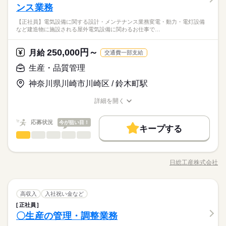
ンス業務
【正社員】電気設備に関する設計・メンテナンス業務変電・動力・電灯設備
など建造物に施設される屋外電気設備に関わるお仕事で…
250,000円～
月給
交通費一部支給
生産・品質管理
神奈川県川崎市川崎区 / 鈴木町駅
詳細を開く
職種/応募資格
お仕事の特徴
給与/時間/休日
応募状況
今が狙い目！
キープする
生産・品質管理
職種
低い
高い
多い年齢層
【正社員】電気設備に関する設計・メンテナンス業務 変電・動
力・電灯設備など建造物に施設される屋外電気設備に関わるお
日総工産株式会社
男性
女性
男女の割合
職種/応募資格
お仕事の特徴
給与/時間/休日
仕事です。 CADを使用して設計、配電盤を確認して正しく動作
続きを読む
しているかチェック、何か異常あれば整備を 行います。今後技
術を身に付けていける環境ございます◎ 【ポイント】 「電車が
続きを読む
ひとりで
みんなで
仕事の仕方
生産・品質管理
職種
動いている」この当たり前な毎日を支えており、 ご縁のあるす
高収入
入社祝い金など
低い
高い
多い年齢層
メーカー関連
業界
べての人が幸せになれるようにを追及している会社です。 正社
正社員
【正社員】電気設備に関する設計・メンテナンス業務 変電・動
員のお仕事始めませんか？月給25万円！嬉しい賞与もございま
しずか
にぎやか
〇生産の管理・調整業務
応募資格
職場の様子
力・電灯設備など建造物に施設される屋外電気設備に関わるお
す◎ 残業も少なくプライベートの時間の確保も可能！ワークラ
男性
女性
男女の割合
仕事です。 CADを使用して設計、配電盤を確認して正しく動作