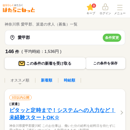
0
キープ
ログイン
メニュー
神奈川県 愛甲郡、派遣の求人（募集）一覧
愛甲郡
条件変更
146
( 平均時給：1,536円 )
件
この条件の
新着を受け取る
この条件を保存
オススメ順
新着順
時給順
3日以内公開
派遣
ピタッと定時まで！システムへの入力など！
未経験スタートOK☆
神奈川県愛甲郡愛川町 このお仕事は、働いた分の給料を給料日を待たずに