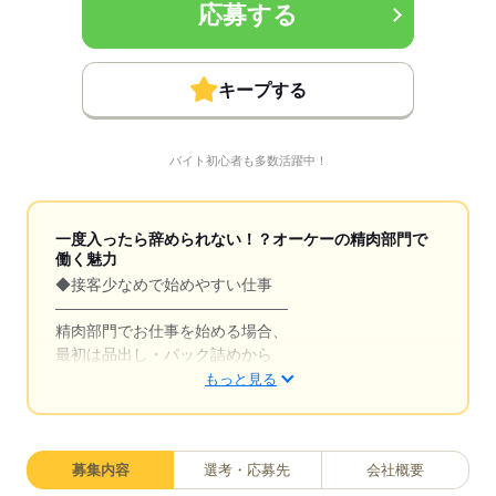
応募する
キープする
バイト初心者も多数活躍中！
一度入ったら辞められない！？オーケーの精肉部門で
働く魅力
◆接客少なめで始めやすい仕事
―――――――――――――――
精肉部門でお仕事を始める場合、
最初は品出し・パック詰めから
担当してもらっています。
もっと見る
指示に従って並べていくだけなので
未経験でも始めやすいのが特徴です。
募集内容
選考・応募先
会社概要
また、業務に慣れてきたら