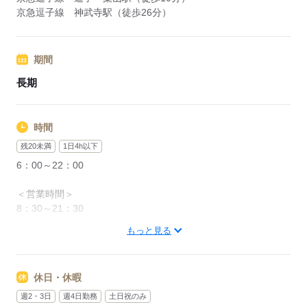
京急逗子線 神武寺駅（徒歩26分）
期間
長期
時間
残20未満
1日4h以下
6：00～22：00
＜営業時間＞
8：30～21：30
もっと見る
＜時間曜日固定シフト＞
面接時に勤務シフトを相談し、決定します。
都度、シフト調整の相談は可能です。
休日・休暇
＜募集形態＞
週2・3日
週4日勤務
土日祝のみ