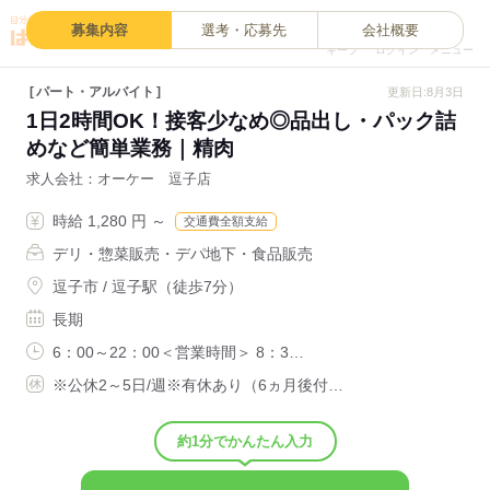
0
募集内容
選考・応募先
会社概要
キープ
ログイン
メニュー
パート・アルバイト
更新日:8月3日
1日2時間OK！接客少なめ◎品出し・パック詰
めなど簡単業務｜精肉
求人会社
オーケー 逗子店
時給 1,280 円 ～
交通費全額支給
デリ・惣菜販売・デパ地下・食品販売
逗子市 / 逗子駅（徒歩7分）
長期
6：00～22：00＜営業時間＞ 8：3…
※公休2～5日/週※有休あり（6ヵ月後付…
約1分でかんたん入力