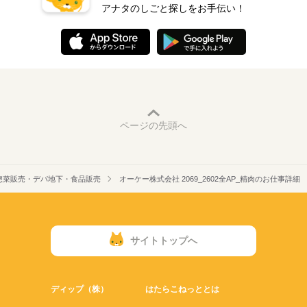
アナタのしごと探しをお手伝い！
ページの先頭へ
惣菜販売・デパ地下・食品販売
オーケー株式会社 2069_2602全AP_精肉のお仕事詳細
サイトトップへ
ディップ（株）
はたらこねっととは