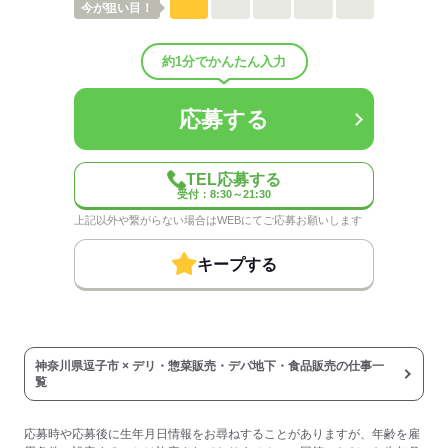
今が
狙い目！
配属先部署：
男女比
（男4：女6）
待遇・福利厚生：
約1分でかんたん入力
■扶養控除内勤務可能
■昇給あり（年1回）
■オーケー調剤薬局での調剤のお薬代一部負担
応募する
（規定あり）
■更衣室（共用ロッカー）あり
■休憩室あり
TEL応募する
※レンジ・電気ポット・冷蔵庫完備
受付：8:30～21:30
■制服貸与
上記以外や繋がらない場合はWEBにてご応募お願いします
※防寒用にブルゾンの貸し出しも◎
※レジのみカーディガンの貸出あり
キープする
■年始三が日休業
■有給休暇あり（6ヵ月後付与）
■労災保険あり
■交通費全額支給（規定あり）
■慶弔見舞金等
神奈川県逗子市 × デリ・惣菜販売・デパ地下・食品販売の仕事一
■永年勤続表彰
覧
※青果や水産、総菜などの
食材を扱う部門ではマスク着用
応募時や応募後に生年月日情報をお尋ねすることがありますが、年齢を雇