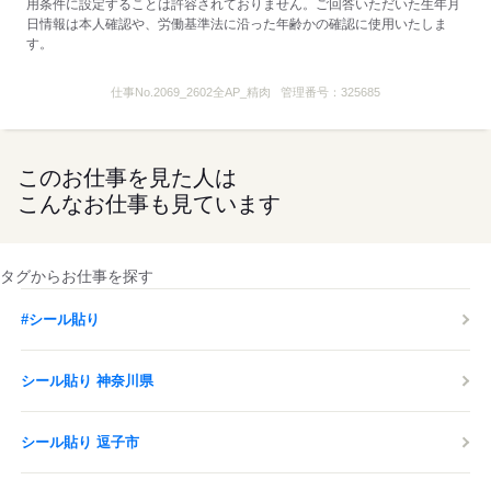
用条件に設定することは許容されておりません。ご回答いただいた生年月
レジ・グロサリー・ハローマンは任意
日情報は本人確認や、労働基準法に沿った年齢かの確認に使用いたしま
す。
※当店は屋内全面禁煙です
kkw_dm2203
仕事No.
2069_2602全AP_精肉
管理番号：
325685
応募する
このお仕事を見た人は
こんなお仕事も見ています
タグからお仕事を探す
#シール貼り
シール貼り 神奈川県
シール貼り 逗子市