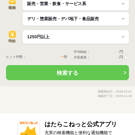
職種
時給
-
円
平均時給：
-
件
ヒット件数：
-
円
月収換算：
?
検索する
掲載開始日：2026-02-01
掲載終了日：2026-11-30
はたらこねっと公式アプリ
充実の検索機能と便利な通知機能で