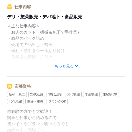
機械を用いたお肉のカットなど
仕事内容
バックヤードでの加工業務を
デリ・惣菜販売・デパ地下・食品販売
お任せすることも。
＜主な仕事内容＞
1人で黙々とできる仕事なため
・お肉のカット（機械＆包丁で手作業）
気づけば退勤時間なんてこともザラなんだとか。
・商品のパック詰め
・売場での品出し・補充
「接客が少なめだから気楽だし、
・値札・値引きシール貼り付け
ずっと働きたいくらい居心地いい」と言う
・作業場の清掃・片付け
スタッフがいるほど、居心地よく働けます。
もっと見る
入社直後は品出しからスタート。
習熟に合わせて加工・製造といった
◆ステップアップできる部門
作業をして担当してもらいます。
――――――――――――――
応募資格
精肉部門は、自分のスキルアップを
＜おすすめポイント＞
新卒・第二
20代活躍
30代活躍
60代歓迎
学生歓迎
未経験OK
実感できる部門でもあります。
●簡単な仕事からスタート
40代活躍
主婦・主夫
ブランクOK
まずは品出しやパック詰めからスタート。
最初は品出しやパック詰めなど
未経験の方でも大歓迎！
取り扱う商品を覚えていきます。
お肉に触れない業務しか
簡単な仕事から始めるので
指示に従ってできる簡単な仕事なので
任せてもらえなかったところから
初バイトやブランク明けの方でも
未経験でも始めやすいのが特徴です。
お肉のカットを任せてもらえたり。
始めやすい職場です。