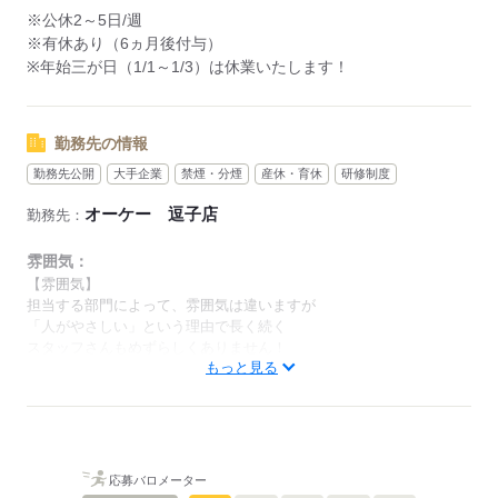
▼アルバイト・パート
※公休2～5日/週
（アシスタントパートナー社員）
※有休あり（6ヵ月後付与）
・勤務日数：2～5日/週
※年始三が日（1/1～1/3）は休業いたします！
・勤務時間：20時間未満/週
・実働時間：2～10時間/日
（実働時間に応じて休憩あり）
勤務先の情報
※18歳未満の場合は、実働2～8時間/日
勤務先公開
大手企業
禁煙・分煙
産休・育休
研修制度
※募集時間は職種により異なる場合があります。
オーケー 逗子店
勤務先：
年末繁忙期12/28～31、年始営業初日1/4、
棚卸日（数ヶ月に一度を予定）につきましては、
雰囲気：
出勤のご協力をお願いしております。
【雰囲気】
担当する部門によって、雰囲気は違いますが
「人がやさしい」という理由で長く続く
年始三が日（1/1～1/3）は休業です。
スタッフさんもめずらしくありません！
※店舗により変動あり
もっと見る
男性
女性
男女の割合
勤務開始日はご相談の上決定します！
安心してご相談ください。
ひとりで
みんなで
仕事の仕方
応募バロメーター
応募する
しずか
にぎやか
職場の様子