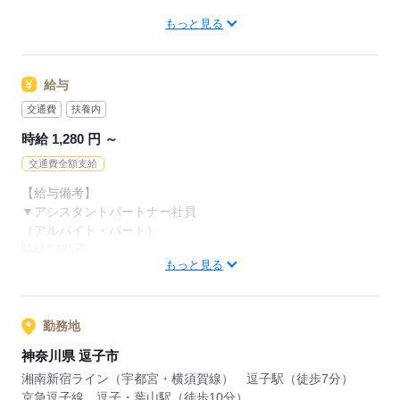
●接客少なめ
もっと見る
安くて取り扱いやすいお肉しか
【こんな人におすすめ】
バックヤードでの仕事がメイン。
カットさせてもらえないところから
・黙々と作業したいタイプ
売り場に出ている際も品出しなど
和牛などの高価な肉を任せてもらえたり。
・自分でもできそうな仕事から始めたい
1人で黙々と行う作業がほとんどです。
給与
業務の習得に応じて
【こんな人が活躍中】
交通費
扶養内
レベルアップしていくことが可能！
応募する
・主婦（夫）、フリーター
時給 1,280 円 ～
ずっと同じことをしていると飽きる方にも
・定年退職後の方
おすすめの仕事です。
交通費全額支給
どの雇用形態でもＷワークOKに！
【給与備考】
※以下の条件あり
▼アシスタントパートナー社員
・オーケーと他社の勤務時間の
（アルバイト・パート）
合計が週40時間以下の場合
時給1280円
・競合スーパーは不可
もっと見る
■昇給あり（年1回）
・日曜手当（日曜出勤時 時給＋100円）
応募する
勤務地
［交通費］全額支給 ※規定あり
神奈川県 逗子市
湘南新宿ライン（宇都宮・横須賀線） 逗子駅（徒歩7分）
応募する
京急逗子線 逗子・葉山駅（徒歩10分）