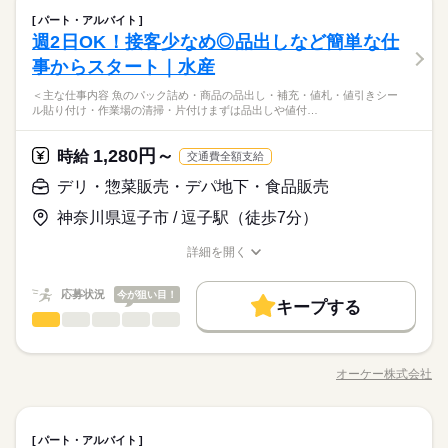
しずか
にぎやか
職場の様子
デリ・惣菜販売・デパ地下・食品販売
職種
パート・アルバイト
男性
女性
男女の割合
流通・小売関連
業界
週2日OK！接客少なめ◎品出しなど簡単な仕
【青果部門】 フレッシュ野菜の 品出しやパック詰め！ ・品出し
応募資格
・お野菜のカット ・パック詰め など 品揃えが豊富なので 時間
事からスタート｜水産
ひとりで
みんなで
仕事の仕方
が経つのもあっという間！ 部門は面接時に相談OK！ まずはお
スーパー勤務未経験でも大歓迎！ 簡単な仕事から任せるので ブ
続きを読む
＜主な仕事内容 魚のパック詰め・商品の品出し・補充・値札・値引きシー
気軽にご応募ください♪
ランク明けの方も始めやすい職場です。 【こんな人におすす
ル貼り付け・作業場の清掃・片付けまずは品出しや値付…
青果部門のオススメPOINT ￣￣￣￣￣￣￣￣￣￣￣￣￣￣ ■作
続きを読む
め】 ・黙々と作業をしたいタイプ ・美味しい野菜の見分け方に
しずか
にぎやか
職場の様子
業はシンプルで分かりやすい♪ ■他の部門に比べて接客少なめ ■
興味がある 【こんな人が活躍中】 ・主婦（夫）、フリーター ・
流通・小売関連
業界
値段の相場も分かるから買い物上手に！ ■コツコツ作業で達成感
1,280円～
時給
定年退職後の方 契約社員でもWワークOKに！ ※以下の条件あ
続きを読む
交通費全額支給
◎ みんな一緒のスタートなので 安心してご応募ください！ ※感
応募資格
り ・オーケーと他社の勤務時間の 合計が週40時間以下の場合
染症防止対策について ￣￣￣￣￣￣￣￣￣￣￣￣ ◆仕事中のマ
デリ・惣菜販売・デパ地下・食品販売
続きを読む
・競合スーパーは不可
スーパー勤務未経験でも大歓迎！ 簡単な仕事から任せるので ブ
スク着用 ◆手洗い・アルコール消毒・うがい ◆就業前の体温チ
時給 1,350円～
給与
神奈川県逗子市 / 逗子駅（徒歩7分）
ランク明けの方も始めやすい職場です。 【こんな人におすす
ェック ※37.5℃以上のスタッフはお休み ※その他、少しでも異
詳しい募集要項をすべて見る
青果部門のオススメPOINT ￣￣￣￣￣￣￣￣￣￣￣￣￣￣ ■作
め】 ・黙々と作業をしたいタイプ ・美味しい野菜の見分け方に
変があれば シフト当日でも無理なく休んでください。
【給与備考】 ▼パートナー社員 （契約社員） ・時給1350円 ※
お仕事の特徴
業はシンプルで分かりやすい♪ ■他の部門に比べて接客少なめ ■
詳細を開く
興味がある 【こんな人が活躍中】 ・主婦（夫）、フリーター ・
土日いずれかお休みの場合、-50円 ■昇給あり（年1回） ［交通
値段の相場も分かるから買い物上手に！ ■コツコツ作業で達成感
職種/応募資格
お仕事の特徴
給与/時間/休日
働く人の待遇向上
定年退職後の方 契約社員でもWワークOKに！ ※以下の条件あ
続きを読む
費］全額支給 ※規定あり
◎ みんな一緒のスタートなので 安心してご応募ください！ ※感
応募する
り ・オーケーと他社の勤務時間の 合計が週40時間以下の場合
高収入
応募状況
今が狙い目！
染症防止対策について ￣￣￣￣￣￣￣￣￣￣￣￣ ◆仕事中のマ
続きを読む
キープする
・競合スーパーは不可
続きを読む
スク着用 ◆手洗い・アルコール消毒・うがい ◆就業前の体温チ
デリ・惣菜販売・デパ地下・食品販売
職種
基本特徴
男性
女性
男女の割合
時給 1,350円～
給与
ェック ※37.5℃以上のスタッフはお休み ※その他、少しでも異
詳しい募集要項をすべて見る
＜主な仕事内容＞ ・魚のパック詰め ・商品の品出し・補充 ・値
未経験OK
新卒・第二
20代活躍
30代活躍
40代活躍
続きを読む
変があれば シフト当日でも無理なく休んでください。
【給与備考】 ▼パートナー社員 （契約社員） ・時給1350円 ※
札・値引きシール貼り付け ・作業場の清掃・片付け まずは品出
長期
期間・時間
土日いずれかお休みの場合、-50円 ■昇給あり（年1回） ［交通
オーケー株式会社
ひとりで
みんなで
仕事の仕方
60代歓迎
職種/応募資格
お仕事の特徴
給与/時間/休日
働く人の待遇向上
しや値付けなどの 業務からスタート。 慣れてきたら製造や加工
基本特徴
高収入
費］全額支給 ※規定あり
続きを読む
6：00～22：00 ＜営業時間＞ 8：30～21：30 ＜時間曜日固定シ
などの 業務をお任せすることもあります。 ＜おすすめポイント
応募する
募集条件
未経験OK
新卒・第二
20代活躍
30代活躍
40代活躍
フト＞ 面接時に勤務シフトを相談し、決定します。 都度、シフ
＞ ●簡単な仕事からスタート まずは取り扱う商品を覚えるため
続きを読む
しずか
にぎやか
職場の様子
続きを読む
ト調整の相談は可能です。 ＜募集形態＞ ▼パートナー社員 （契
勤務先公開
デリ・惣菜販売・デパ地下・食品販売
交通費
主婦・主夫
職種
に 売場での品出しを行います。 指示に従ってできる簡単な作業
60代歓迎
パート・アルバイト
男性
女性
男女の割合