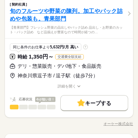
契約社員
旬のフルーツや野菜の陳列。加工やパック詰
めや包装も。青果部門
【青果部門】フレッシュ野菜の品出しやパック詰め 品出し・お野菜のカッ
ト・パック詰め など品揃えが豊富なので時間が経つの…
5,632円/月 高い
同じ条件のお仕事より
?
1,350円～
時給
交通費全額支給
デリ・惣菜販売・デパ地下・食品販売
神奈川県逗子市 / 逗子駅（徒歩7分）
詳細を開く
職種/応募資格
お仕事の特徴
給与/時間/休日
応募状況
今が狙い目！
キープする
デリ・惣菜販売・デパ地下・食品販売
職種
男性
女性
男女の割合
【青果部門】 フレッシュ野菜の 品出しやパック詰め！ ・品出し
・お野菜のカット ・パック詰め など 品揃えが豊富なので 時間
オーケー株式会社
ひとりで
みんなで
仕事の仕方
職種/応募資格
お仕事の特徴
給与/時間/休日
が経つのもあっという間！ 部門は面接時に相談OK！ まずはお
続きを読む
気軽にご応募ください♪
続きを読む