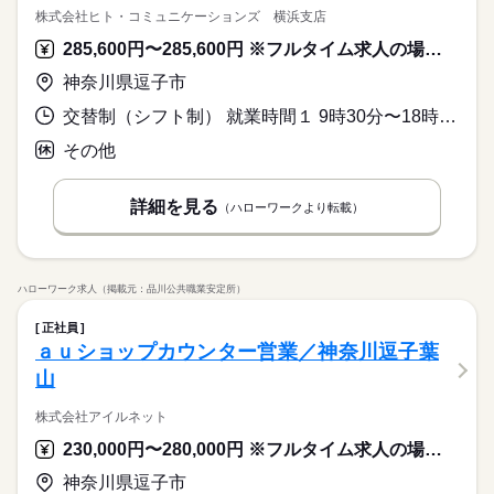
働き方・環境
ひとりで
みんなで
仕事の仕方
就業時間・曜日
シフト休み（土日休みもOK、ご希望をお聞かせください！）
レジ打ち、商品お渡し ◇商品の発送 ◇電話対応 ◇バックヤード
株式会社ヒト・コミュニケーションズ 横浜支店
☆
◎立ち仕事に問題がない方
続きを読む
ブランクOK
社会保険制度
研修制度
制服あり
に入って 試食品用のお菓子をカット ◇試食品のお渡し など！
10時～出社
週2・3日
週4日
土日祝休
平日休み
◎接客・販売未経験歓迎！
285,600円〜285,600円 ※フルタイム求人の場合は月額（換算額）、パート求人の場合は時間額を表示しています。
12時間で販売されたフィナンシェの個数でギネス記録達成！！
☆はじめての方でも大丈夫！ 先輩スタッフがついているから安
続きを読む
◎未経験OK！
日払い
週払い
禁煙・分煙
派遣活躍中
ルーティン
しずか
にぎやか
職場の様子
シフト勤務
【友達とエントリーもOK】初めてさんOK！横浜駅直結！通勤ラ
心★ 少しずつ覚えながらお菓子の販売をお願いします！ ☆接客
月曜 火曜 水曜 木曜 金曜 土曜 日曜 祝日
休日・休暇
神奈川県逗子市
メーカー関連
業界
働き方・環境
クラクです♪フィナンシェやサブレなど、洋菓子を販売する店舗
英語不要
PC不要
電話なし
だけじゃない！ 裏に入って試食品作ったり、商品を運んだり…♪
週３勤務からOK、休みも希望を承ります！
で接客！
動きがあります☆
交替制（シフト制） 就業時間１ 9時30分〜18時30分 就業時間２ 10時00分〜19時00分
応募資格
ブランクOK
社会保険制度
研修制度
制服あり
時給 1,650円
給与
あなたにとって働きやすい環境づくりのお手伝いをいたします
詳しい募集要項をすべて見る
☆
◎立ち仕事に問題がない方
日払い
週払い
禁煙・分煙
派遣活躍中
ルーティン
その他
【給与備考】 月収モデル：約30万円！ （165円×8時間×22日）
◎接客・販売未経験歓迎！
☆前払い制度あり！ 日払いもOK♪
お仕事の特徴
12時間で販売されたフィナンシェの個数でギネス記録達成！！
英語不要
PC不要
電話なし
◎未経験OK！
【友達とエントリーもOK】初めてさんOK！横浜駅直結！通勤ラ
応募する
基本特徴
詳細を見る
（ハローワークより転載）
クラクです♪フィナンシェやサブレなど、洋菓子を販売する店舗
続きを読む
未経験OK
新卒・第二
20代活躍
30代活躍
40代活躍
で接客！
時給 1,650円
給与
詳しい募集要項をすべて見る
正社員登用
【給与備考】 月収モデル：約30万円！ （165円×8時間×22日）
ハローワーク求人（掲載元：品川公共職業安定所）
長期
期間・時間
募集条件
続きを読む
☆前払い制度あり！ 日払いもOK♪
早番：9：00〜18：00 遅番：12：30〜21：30 （実働8時間／休
勤務先公開
交通費
主婦・主夫
履歴書不要
基本特徴
正社員
応募する
憩1時間） ※繫忙期に13：00〜22：00の時間も お願いする可
ａｕショップカウンター営業／神奈川逗子葉
WEB登録
未経験OK
新卒・第二
20代活躍
30代活躍
40代活躍
続きを読む
能性あり ☆ 希望休は提出可能！ （日数や曜日の制限なし♪）
山
【残業】0～10時間／月 【研修】しっかりOJTあり！
正社員登用
就業時間・曜日
続きを読む
募集条件
株式会社アイルネット
10時～出社
Wワーク可
週2・3日
週4日
平日休み
長期
期間・時間
続きを読む
勤務先公開
交通費
主婦・主夫
履歴書不要
230,000円〜280,000円 ※フルタイム求人の場合は月額（換算額）、パート求人の場合は時間額を表示しています。
家庭都合休可
シフト勤務
早番：9：00〜18：00 遅番：12：30〜21：30 （実働8時間／休
休日・休暇
WEB登録
憩1時間） ※繫忙期に13：00〜22：00の時間も お願いする可
神奈川県逗子市
働き方・環境
就業時間・曜日
能性あり ☆ 希望休は提出可能！ （日数や曜日の制限なし♪）