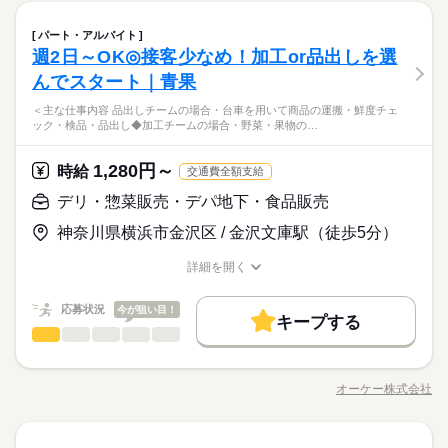
時間は職種により異なる場合があります。 年末繁忙期12/28～3
らいます。 ＜おすすめポイント＞ ●簡単な仕事からスタート ま
続きを読む
しずか
にぎやか
職場の様子
1、年始営業初日1/4、 棚卸日（数ヶ月に一度を予定）につきま
デリ・惣菜販売・デパ地下・食品販売
職種
ずは品出しやパック詰めからスタート。 取り扱う商品を覚えて
パート・アルバイト
男性
女性
男女の割合
しては、 出勤のご協力をお願いしております。 年始三が日（1/
流通・小売関連
業界
休日・休暇
いきます。 指示に従ってできる簡単な仕事なので 未経験でも始
週2日～OK◎接客少なめ！加工or品出しを選
＜主な仕事内容＞ ・お肉のカット（機械＆包丁で手作業） ・商
1～1/3）は休業です。 ※店舗により変動あり 勤務開始日はご相
めやすいのが特徴です。 ●接客少なめ バックヤードでの仕事が
応募資格
※公休2～5日/週
品のパック詰め ・売場での品出し・補充 ・値札・値引きシール
談の上決定します！ 安心してご相談ください。
んでスタート｜青果
メイン。 売り場に出ている際も品出しなど 1人で黙々と行う作
ひとりで
みんなで
仕事の仕方
※有休あり（6ヵ月後付与）
貼り付け ・作業場の清掃・片付け 入社直後は品出しからスター
未経験の方でも大歓迎！ 簡単な仕事から始めるので 初バイトや
業がほとんどです。
続きを読む
※年始三が日（1/1～1/3）は休業いたします！
＜主な仕事内容 品出しチームの場合・台車を用いて商品の運搬・鮮度チェ
ト。 習熟に合わせて加工・製造といった 作業をして担当しても
ブランク明けの方でも 始めやすい職場です。 【こんな人におす
ック・検品・品出し◆加工チームの場合・野菜・果物の…
◆接客少なめで始めやすい仕事 ――――――――――――――
らいます。 ＜おすすめポイント＞ ●簡単な仕事からスタート ま
続きを読む
すめ】 ・黙々と作業したいタイプ ・自分でもできそうな仕事か
しずか
にぎやか
職場の様子
― 精肉部門でお仕事を始める場合、 最初は品出し・パック詰め
ずは品出しやパック詰めからスタート。 取り扱う商品を覚えて
ら始めたい 【こんな人が活躍中】 ・主婦（夫）、フリーター ・
流通・小売関連
業界
から 担当してもらっています。 指示に従って並べていくだけな
いきます。 指示に従ってできる簡単な仕事なので 未経験でも始
1,280円～
時給
定年退職後の方 どの雇用形態でもＷワークOKに！ ※以下の条
続きを読む
交通費全額支給
ので 未経験でも始めやすいのが特徴です。 また、業務に慣れて
めやすいのが特徴です。 ●接客少なめ バックヤードでの仕事が
応募資格
件あり ・オーケーと他社の勤務時間の 合計が週40時間以下の
きたら 機械を用いたお肉のカットなど バックヤードでの加工業
デリ・惣菜販売・デパ地下・食品販売
続きを読む
メイン。 売り場に出ている際も品出しなど 1人で黙々と行う作
場合 ・競合スーパーは不可
未経験の方でも大歓迎！ 簡単な仕事から始めるので 初バイトや
務を お任せすることも。 1人で黙々とできる仕事なため 気づけ
業がほとんどです。
時給 1,280円～
給与
神奈川県横浜市金沢区 / 金沢文庫駅（徒歩5分）
ブランク明けの方でも 始めやすい職場です。 【こんな人におす
ば退勤時間なんてこともザラなんだとか。 「接客が少なめだか
詳しい募集要項をすべて見る
◆接客少なめで始めやすい仕事 ――――――――――――――
すめ】 ・黙々と作業したいタイプ ・自分でもできそうな仕事か
ら気楽だし、 ずっと働きたいくらい居心地いい」と言う スタ
【給与備考】 ▼アシスタントパートナー社員 （アルバイト・パ
お仕事の特徴
― 精肉部門でお仕事を始める場合、 最初は品出し・パック詰め
詳細を開く
ら始めたい 【こんな人が活躍中】 ・主婦（夫）、フリーター ・
ッフがいるほど、居心地よく働けます。 ◆ステップアップでき
ート） 時給1280円 ■昇給あり（年1回） ・日曜手当（日曜出勤
から 担当してもらっています。 指示に従って並べていくだけな
職種/応募資格
お仕事の特徴
給与/時間/休日
基本特徴
定年退職後の方 どの雇用形態でもＷワークOKに！ ※以下の条
続きを読む
る部門 ―――――――――――――― 精肉部門は、自分のスキ
時 時給＋100円） ［交通費］全額支給 ※規定あり
ので 未経験でも始めやすいのが特徴です。 また、業務に慣れて
応募する
件あり ・オーケーと他社の勤務時間の 合計が週40時間以下の
ルアップを 実感できる部門でもあります。 最初は品出しやパッ
未経験OK
応募状況
新卒・第二
20代活躍
30代活躍
40代活躍
今が狙い目！
きたら 機械を用いたお肉のカットなど バックヤードでの加工業
続きを読む
キープする
場合 ・競合スーパーは不可
ク詰めなど お肉に触れない業務しか 任せてもらえなかったとこ
続きを読む
務を お任せすることも。 1人で黙々とできる仕事なため 気づけ
デリ・惣菜販売・デパ地下・食品販売
職種
60代歓迎
男性
女性
男女の割合
時給 1,280円～
ろから お肉のカットを任せてもらえたり。 安くて取り扱いやす
給与
ば退勤時間なんてこともザラなんだとか。 「接客が少なめだか
詳しい募集要項をすべて見る
いお肉しか カットさせてもらえないところから 和牛などの高価
＜主な仕事内容＞ ◆品出しチームの場合 ・台車を用いて商品の
募集条件
続きを読む
ら気楽だし、 ずっと働きたいくらい居心地いい」と言う スタ
【給与備考】 ▼アシスタントパートナー社員 （アルバイト・パ
な肉を任せてもらえたり。 業務の習得に応じて レベルアップし
運搬 ・鮮度チェック・検品 ・品出し ◆加工チームの場合 ・野
長期
期間・時間
ッフがいるほど、居心地よく働けます。 ◆ステップアップでき
ート） 時給1280円 ■昇給あり（年1回） ・日曜手当（日曜出勤
オーケー株式会社
ひとりで
みんなで
仕事の仕方
勤務先公開
交通費
主婦・主夫
職種/応募資格
お仕事の特徴
給与/時間/休日
ていくことが可能！ ずっと同じことをしていると飽きる方にも
基本特徴
菜・果物のカット ・パック詰め、ラップ巻き ・鮮度チェック ・
る部門 ―――――――――――――― 精肉部門は、自分のスキ
時 時給＋100円） ［交通費］全額支給 ※規定あり
続きを読む
6：00～22：00 ＜営業時間＞ 8：30～21：30 ＜時間曜日固定シ
おすすめの仕事です。
商品に値札シール貼り付け まずは品出しを通して 商品を覚える
応募する
未経験OK
新卒・第二
20代活躍
30代活躍
40代活躍
ルアップを 実感できる部門でもあります。 最初は品出しやパッ
就業時間・曜日
フト＞ 面接時に勤務シフトを相談し、決定します。 都度、シフ
ところから。 その後、詳しい業務内容を学びます。 ＜おすすめ
続きを読む
しずか
にぎやか
ク詰めなど お肉に触れない業務しか 任せてもらえなかったとこ
職場の様子
続きを読む