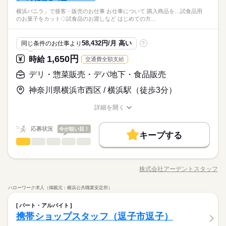
禁煙・分煙
駅5分以内
ト調整の相談は可能です。 ＜募集形態＞ ▼アルバイト・パート
詰める 主となる作業はこれだけ！ 覚えるのも早いです！ 熱中症
※公休2～5日/週
◇幅広い年齢の方活躍中！ ■主婦（夫）活躍中 ■学歴不問 【歓
大手企業
ブランクOK
産休・育休
研修制度
1～1/3）は休業です。 ※店舗により変動あり 勤務開始日はご相
続きを読む
（アシスタントパートナー社員） ・勤務日数：2～5日/週 ・勤
横浜バニラ」で接客・販売のお仕事 お仕事について 購入商品を…試食品用
対策もあり！ こまめに水分補給をしていただいてOKです◎ ・
※有休あり（6ヵ月後付与）
迎】 ■ブランク ■フリーター 【待遇・福利厚生】 ■各種手当有
談の上決定します！ 安心してご相談ください。
のお菓子をカット◇試食品のお渡しなど はじめての方…
務時間：20時間未満/週 ・実働時間：2～10時間/日 （実働時間に
★週３～OK！自分に合った働き方を選択できます★ ・お惣菜へ
禁煙・分煙
駅5分以内
続きを読む
お悩みがあればご相談いただきご自身に合った職場をご提案さ
続きを読む
※年始三が日（1/1～1/3）は休業いたします！
（世帯主手当・配偶者手当・子ども手当） ■受動喫煙防止対策あ
しずか
にぎやか
職場の様子
応じて休憩あり） ※18歳未満の場合は、実働2～8時間/日 ※募
のシール貼り ・店舗前に商品を並べる ・お客様からの注文をお
せていただきます。 ・シフト休みで自身の予定と合わせられる
り：分煙 ■日払い、週払い等前払い制度有
流通・小売関連
業界
集時間は職種により異なる場合があります。 年末繁忙期12/28～
伺い ・お肉を計量、袋に詰める ・時給1470円 ・シフト休み
のも魅力！ ・土日休みも平日休みもOK！ ・長期 ・交通費支給
続きを読む
58,432円/月 高い
同じ条件のお仕事より
?
31、年始営業初日1/4、 棚卸日（数ヶ月に一度を予定）につきま
（土日休みOK）
※まずは短期での勤務可です。状況に応じて長期就労も可能で
休日・休暇
応募資格
しては、 出勤のご協力をお願いしております。 年始三が日（1/
続きを読む
す。
1,650円
時給
交通費全額支給
※公休2～5日/週
◇幅広い年齢の方活躍中！ ■主婦（夫）活躍中 ■学歴不問 【歓
1～1/3）は休業です。 ※店舗により変動あり 勤務開始日はご相
時給 1,470円～1,837円
給与
※有休あり（6ヵ月後付与）
迎】 ■ブランク ■フリーター 【待遇・福利厚生】 ■各種手当有
デリ・惣菜販売・デパ地下・食品販売
談の上決定します！ 安心してご相談ください。
詳しい募集要項をすべて見る
★週３～OK！自分に合った働き方を選択できます★ ・お惣菜へ
※年始三が日（1/1～1/3）は休業いたします！
（世帯主手当・配偶者手当・子ども手当） ■受動喫煙防止対策あ
【月収例】258,720円
お仕事の特徴
のシール貼り ・店舗前に商品を並べる ・お客様からの注文をお
神奈川県横浜市西区 / 横浜駅（徒歩3分）
り：分煙 ■日払い、週払い等前払い制度有
日勤：時給1,470円×8時間×22日
伺い ・お肉を計量、袋に詰める ・時給1470円 ・シフト休み
基本特徴
続きを読む
※日払い、週払い等前払い制度あり
（土日休みOK）
応募する
詳細を開く
未経験OK
20代活躍
30代活躍
40代活躍
50代活躍
職種/応募資格
お仕事の特徴
給与/時間/休日
続きを読む
60代歓迎
時給 1,470円～1,837円
給与
応募状況
今が狙い目！
3ヵ月以上
期間・時間
キープする
詳しい募集要項をすべて見る
デリ・惣菜販売・デパ地下・食品販売
募集条件
職種
続きを読む
【月収例】258,720円
低い
高い
10：30～19：30（実働8時間）
多い年齢層
日勤：時給1,470円×8時間×22日
残業が発生する場合がございます。
交通費
勤務地固定
主婦・主夫
外国人/留学生
地域密着。横浜を大切にする企業、 「横浜バニラ」で接客・販
基本特徴
※日払い、週払い等前払い制度あり
売のお仕事！ 【お仕事について】 ◇購入商品を聞いてお会計 ◇
応募する
履歴書不要
WEB登録
未経験OK
20代活躍
30代活躍
40代活躍
株式会社アーデントスタッフ
50代活躍
ひとりで
みんなで
仕事の仕方
シフト休み（土日休みもOK、ご希望をお聞かせください！）
職種/応募資格
お仕事の特徴
給与/時間/休日
レジ打ち、商品お渡し ◇商品の発送 ◇電話対応 ◇バックヤード
続きを読む
に入って 試食品用のお菓子をカット ◇試食品のお渡し など！
60代歓迎
就業時間・曜日
ハローワーク求人（掲載元：横浜公共職業安定所）
3ヵ月以上
期間・時間
☆はじめての方でも大丈夫！ 先輩スタッフがついているから安
続きを読む
募集条件
しずか
にぎやか
職場の様子
10時～出社
週2・3日
週4日
土日祝休
平日休み
デリ・惣菜販売・デパ地下・食品販売
職種
続きを読む
心★ 少しずつ覚えながらお菓子の販売をお願いします！ ☆接客
月曜 火曜 水曜 木曜 金曜 土曜 日曜 祝日
休日・休暇
低い
高い
10：30～19：30（実働8時間）
多い年齢層
パート・アルバイト
交通費
勤務地固定
主婦・主夫
外国人/留学生
メーカー関連
業界
だけじゃない！ 裏に入って試食品作ったり、商品を運んだり…♪
シフト勤務
残業が発生する場合がございます。
地域密着。横浜を大切にする企業、 「横浜バニラ」で接客・販
携帯ショップスタッフ（逗子市逗子）
週３勤務からOK、休みも希望を承ります！
動きがあります☆
履歴書不要
WEB登録
応募資格
売のお仕事！ 【お仕事について】 ◇購入商品を聞いてお会計 ◇
あなたにとって働きやすい環境づくりのお手伝いをいたします