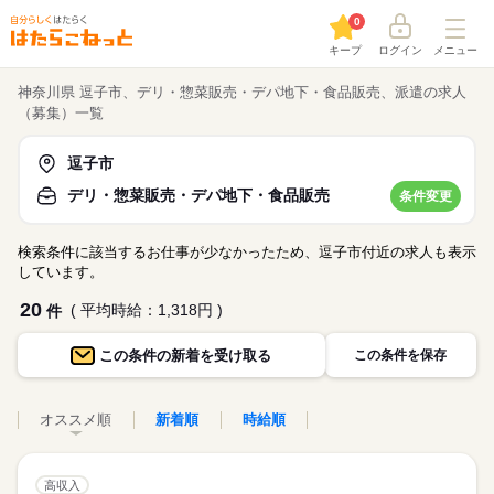
0
キープ
ログイン
メニュー
神奈川県 逗子市、デリ・惣菜販売・デパ地下・食品販売、派遣の求人
（募集）一覧
逗子市
デリ・惣菜販売・デパ地下・食品販売
条件変更
検索条件に該当するお仕事が少なかったため、逗子市付近の求人も表示
しています。
20
( 平均時給：1,318円 )
件
この条件の
新着を受け取る
この条件を保存
オススメ順
新着順
時給順
高収入