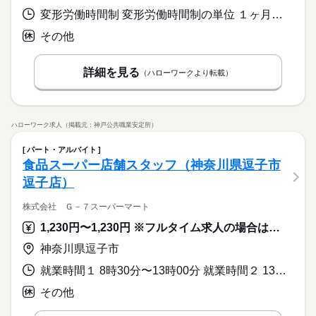
土日祝含むシフト制
ブランクOK
社会保険制度
研修制度
日払い
週払い
【残業】0～10時間／月 【研修】しっかりOJTあり！
変形労働時間制 変形労働時間制の単位 １ヶ月単位 就業時間１ 9時40分〜18時40分 就業時間２ 10時00分〜19時00分 就業時間に関する特記事項 ※就業時間補足
・週休三日
10時～出社
Wワーク可
週2・3日
週4日
平日休み
続きを読む
・週休四日 もOK！
禁煙・分煙
駅5分以内
派遣活躍中
少人数
PC不要
家庭都合休可
シフト勤務
その他
働き方・環境
電話なし
（週3～5日で勤務選べる）
休日・休暇
ブランクOK
社会保険制度
研修制度
日払い
週払い
詳細を見る
（ハローワークより転載）
土日祝含むシフト制
禁煙・分煙
駅5分以内
派遣活躍中
少人数
PC不要
・週休三日
電話なし
・週休四日 もOK！
ハローワーク求人（掲載元：神戸公共職業安定所）
（週3～5日で勤務選べる）
パート・アルバイト
食品スーパー店舗スタッフ（神奈川県逗子市
逗子店）
株式会社 Ｇ－７スーパーマート
1,230円〜1,230円 ※フルタイム求人の場合は月額（換算額）、パート求人の場合は時間額を表示しています。
神奈川県逗子市
就業時間１ 8時30分〜13時00分 就業時間２ 13時00分〜18時30分 就業時間３ 18時00分〜22時30分 就業時間に関する特記事項 シフト勤務（週２日以上）
その他