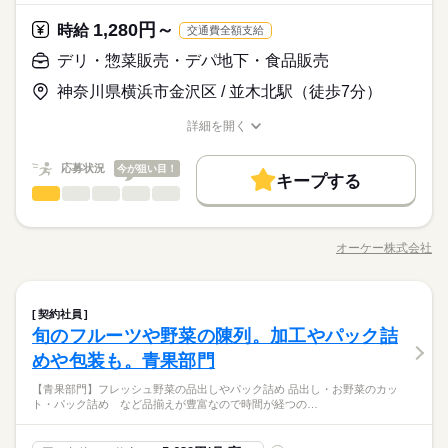
土日祝のみ
シフト勤務
日、10時～17時までのロングシフト。 ◇いたずら小学生と格闘
業はシンプルで分かりやすい♪ ■他の部門に比べて接客少なめ ■
続きを読む
プライベートを優先させやすいのが魅力です。
興味がある 【こんな人が活躍中】 ・主婦（夫）、フリーター ・
流通・小売関連
業界
働き方・環境
中の主婦（夫）Bさん 平日は15時までの週5日、4時間勤務。 土
値段の相場も分かるから買い物上手に！ ■コツコツ作業で達成感
1,280円～
時給
定年退職後の方 契約社員でもWワークOKに！ ※以下の条件あ
続きを読む
交通費全額支給
日はパートナーの都合次第で、どちらか1日。 ◇子供が成人して
◎ みんな一緒のスタートなので 安心してご応募ください！ ※感
応募資格
ブランクOK
産休・育休
社会保険制度
研修制度
り ・オーケーと他社の勤務時間の 合計が週40時間以下の場合
社会復帰したい主婦（夫）Cさん はじめは平日と土日1日ずつ、
染症防止対策について ￣￣￣￣￣￣￣￣￣￣￣￣ ◆仕事中のマ
デリ・惣菜販売・デパ地下・食品販売
続きを読む
休日・休暇
・競合スーパーは不可
スーパー勤務未経験でも大歓迎！ 簡単な仕事から任せるので ブ
制服あり
禁煙・分煙
駅5分以内
まかない
1日4時間勤務。 慣れてきたらシフトを増やしていくのもあり。
スク着用 ◆手洗い・アルコール消毒・うがい ◆就業前の体温チ
時給 1,350円～
給与
◇シフトは相談可能
神奈川県横浜市金沢区 / 並木北駅（徒歩7分）
ランク明けの方も始めやすい職場です。 【こんな人におすす
※店舗の状況によって 若干、異なる場合があります
ェック ※37.5℃以上のスタッフはお休み ※その他、少しでも異
詳しい募集要項をすべて見る
青果部門のオススメPOINT ￣￣￣￣￣￣￣￣￣￣￣￣￣￣ ■作
予定に合わせたシフトを組めるので、
め】 ・黙々と作業をしたいタイプ ・美味しい野菜の見分け方に
変があれば シフト当日でも無理なく休んでください。
【給与備考】 ▼パートナー社員 （契約社員） ・時給1350円 ※
お仕事の特徴
業はシンプルで分かりやすい♪ ■他の部門に比べて接客少なめ ■
プライベートを優先させやすいのが魅力です。
詳細を開く
興味がある 【こんな人が活躍中】 ・主婦（夫）、フリーター ・
土日いずれかお休みの場合、-50円 ■昇給あり（年1回） ［交通
値段の相場も分かるから買い物上手に！ ■コツコツ作業で達成感
職種/応募資格
お仕事の特徴
給与/時間/休日
基本特徴
定年退職後の方 契約社員でもWワークOKに！ ※以下の条件あ
続きを読む
費］全額支給 ※規定あり
◎ みんな一緒のスタートなので 安心してご応募ください！ ※感
応募する
り ・オーケーと他社の勤務時間の 合計が週40時間以下の場合
未経験OK
応募状況
新卒・第二
20代活躍
30代活躍
40代活躍
今が狙い目！
染症防止対策について ￣￣￣￣￣￣￣￣￣￣￣￣ ◆仕事中のマ
続きを読む
キープする
・競合スーパーは不可
続きを読む
スク着用 ◆手洗い・アルコール消毒・うがい ◆就業前の体温チ
デリ・惣菜販売・デパ地下・食品販売
職種
60代歓迎
男性
女性
男女の割合
時給 1,350円～
給与
ェック ※37.5℃以上のスタッフはお休み ※その他、少しでも異
詳しい募集要項をすべて見る
＜主な仕事内容＞ ・お肉のカット（機械＆包丁で手作業） ・商
募集条件
続きを読む
変があれば シフト当日でも無理なく休んでください。
【給与備考】 ▼パートナー社員 （契約社員） ・時給1350円 ※
品のパック詰め ・売場での品出し・補充 ・値札・値引きシール
長期
期間・時間
土日いずれかお休みの場合、-50円 ■昇給あり（年1回） ［交通
オーケー株式会社
ひとりで
みんなで
仕事の仕方
勤務先公開
交通費
主婦・主夫
職種/応募資格
お仕事の特徴
給与/時間/休日
基本特徴
貼り付け ・作業場の清掃・片付け 入社直後は品出しからスター
費］全額支給 ※規定あり
続きを読む
12：45～21：45 ＜営業時間＞ 8：30～21：30 ＜時間曜日固定
ト。 習熟に合わせて加工・製造といった 作業をして担当しても
応募する
未経験OK
新卒・第二
20代活躍
30代活躍
40代活躍
就業時間・曜日
シフト＞ 面接時に勤務シフトを相談し、決定します。 都度、シ
らいます。 ＜おすすめポイント＞ ●簡単な仕事からスタート ま
続きを読む
しずか
にぎやか
職場の様子
続きを読む
フト調整の相談は可能です。 ＜募集形態＞ ▼パートナー社員
残20未満
デリ・惣菜販売・デパ地下・食品販売
10時～出社
1日4h以下
Wワーク可
職種
60代歓迎
ずは品出しやパック詰めからスタート。 取り扱う商品を覚えて
契約社員
男性
女性
男女の割合
流通・小売関連
（契約社員） ・勤務日数：2～5日/週 ・勤務時間：20～40時間/
業界
いきます。 指示に従ってできる簡単な仕事なので 未経験でも始
募集条件
就業時間・曜日
旬のフルーツや野菜の陳列。加工やパック詰
勤務先公開
交通費
主婦・主夫
＜主な仕事内容＞ ・お肉のカット（機械＆包丁で手作業） ・商
週2・3日
週4日
土日祝のみ
週 ・実働時間：2～10時間/日 （実働時間に応じて休憩あり） ※
続きを読む
続きを読む
めやすいのが特徴です。 ●接客少なめ バックヤードでの仕事が
応募資格
品のパック詰め ・売場での品出し・補充 ・値札・値引きシール
めや包装も。青果部門
残20未満
10時～出社
1日4h以下
Wワーク可
長期
期間・時間
募集時間は職種により異なる場合があります。 年末繁忙期12/28
メイン。 売り場に出ている際も品出しなど 1人で黙々と行う作
ひとりで
みんなで
仕事の仕方
働き方・環境
貼り付け ・作業場の清掃・片付け 入社直後は品出しからスター
未経験の方でも大歓迎！ 簡単な仕事から始めるので 初バイトや
～31、年始営業初日1/4、 棚卸日（数ヶ月に一度を予定）につき
業がほとんどです。
続きを読む
週2・3日
週4日
土日祝のみ
12：45～21：45 ＜営業時間＞ 8：30～21：30 ＜時間曜日固定
【青果部門】フレッシュ野菜の品出しやパック詰め 品出し・お野菜のカッ
ト。 習熟に合わせて加工・製造といった 作業をして担当しても
大手企業
ブランクOK
産休・育休
社会保険制度
ブランク明けの方でも 始めやすい職場です。 【こんな人におす
ましては、 出勤のご協力をお願いしております。 年始三が日
休日・休暇
ト・パック詰め など品揃えが豊富なので時間が経つの…
シフト＞ 面接時に勤務シフトを相談し、決定します。 都度、シ
働き方・環境
◆接客少なめで始めやすい仕事 ――――――――――――――
らいます。 ＜おすすめポイント＞ ●簡単な仕事からスタート ま
続きを読む
すめ】 ・黙々と作業したいタイプ ・自分でもできそうな仕事か
（1/1～1/3）は休業です。 ※店舗により変動あり 勤務開始日は
しずか
にぎやか
職場の様子
研修制度
禁煙・分煙
フト調整の相談は可能です。 ＜募集形態＞ ▼パートナー社員
― 精肉部門でお仕事を始める場合、 最初は品出し・パック詰め
ずは品出しやパック詰めからスタート。 取り扱う商品を覚えて
※公休2～5日/週
大手企業
ブランクOK
産休・育休
社会保険制度
ら始めたい 【こんな人が活躍中】 ・主婦（夫）、フリーター ・
ご相談の上決定します！ 安心してご相談ください。
流通・小売関連
（契約社員） ・勤務日数：2～5日/週 ・勤務時間：20～40時間/
業界
から 担当してもらっています。 指示に従って並べていくだけな
いきます。 指示に従ってできる簡単な仕事なので 未経験でも始
※有休あり（6ヵ月後付与）