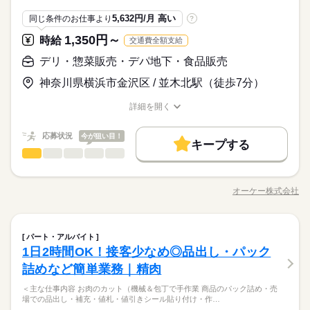
予定に合わせたシフトを組めるので、
制服あり
禁煙・分煙
駅5分以内
まかない
2位：4~5時間（25％） 第3位：3時間未満（13%） ◇年代比率
土日祝のみ
シフト勤務
サービス関連
気軽にドウゾ♪
業界
続きを読む
てくださいね！ ●シフト相談OK ￣￣￣￣￣￣￣￣￣￣ 週2日、
プライベートを優先させやすいのが魅力です。
第1位：10代（42％） 第2位：20代（19％） 第3位タイ：40代、
続きを読む
5,632円/月 高い
同じ条件のお仕事より
?
働き方・環境
1日4時間からOK（応相談）で、 1日4～6時間で働くスタッフが
応募資格
50代以上（15％） ※全国平均になります
約半数。 短いシフトも取りやすい！ 家庭や育児と両立しなが
続きを読む
1,350円～
ブランクOK
時給
産休・育休
社会保険制度
研修制度
交通費全額支給
◇未経験OK ◇年齢問わず活躍中 ◇シングルマザー・ファザー活
ら、 長く働き続けやすい環境ですよ。 ●家族にもうれしい制度
休日・休暇
時給 1,225円～
給与
制服あり
禁煙・分煙
駅5分以内
まかない
躍中！ 柔軟なシフトで家庭との両立を応援します 【京樽グル
デリ・惣菜販売・デパ地下・食品販売
あり ￣￣￣￣￣￣￣￣￣￣￣￣￣ ・アルバイトにも「賞与」あ
詳しい募集要項をすべて見る
主婦（夫）さん活躍中！ 久々のお仕事が不安な人も大丈夫。 店
◇シフトは相談可能
ープランキング】 ◇1日の勤務時間 第1位：5~6時間（26%） 第
り ・「ベネフィットステーション」利用可能 旅行、買い物、レ
【給与備考】 【一般】 ◇時給1225円 【高校生】 ◇時給1225円
お仕事の特徴
長や先輩が丁寧にフォローするので、 慣れるまで気軽に相談し
予定に合わせたシフトを組めるので、
神奈川県横浜市金沢区 / 並木北駅（徒歩7分）
2位：4~5時間（25％） 第3位：3時間未満（13%） ◇年代比率
ジャー施設など 色んなものが優待価格で楽しめる！
てくださいね！ ●シフト相談OK ￣￣￣￣￣￣￣￣￣￣ 週2日、
プライベートを優先させやすいのが魅力です。
基本特徴
第1位：10代（42％） 第2位：20代（19％） 第3位タイ：40代、
続きを読む
1日4時間からOK（応相談）で、 1日4～6時間で働くスタッフが
応募する
詳細を開く
50代以上（15％） ※全国平均になります
未経験OK
20代活躍
30代活躍
40代活躍
50代活躍
職種/応募資格
お仕事の特徴
給与/時間/休日
約半数。 短いシフトも取りやすい！ 家庭や育児と両立しなが
続きを読む
続きを読む
ら、 長く働き続けやすい環境ですよ。 ●家族にもうれしい制度
募集条件
時給 1,225円～
給与
応募状況
今が狙い目！
あり ￣￣￣￣￣￣￣￣￣￣￣￣￣ ・アルバイトにも「賞与」あ
キープする
詳しい募集要項をすべて見る
勤務先公開
交通費
主婦・主夫
学生歓迎
デリ・惣菜販売・デパ地下・食品販売
職種
続きを読む
り ・「ベネフィットステーション」利用可能 旅行、買い物、レ
【給与備考】 【一般】 ◇時給1225円 【高校生】 ◇時給1225円
男性
女性
男女の割合
長期
期間・時間
ジャー施設など 色んなものが優待価格で楽しめる！
外国人/留学生
履歴書不要
【青果部門】 フレッシュ野菜の 品出しやパック詰め！ ・品出し
基本特徴
07：30～21：00 ◇週末勤務できる方歓迎 ◇お子さまの学校行事
・お野菜のカット ・パック詰め など 品揃えが豊富なので 時間
応募する
未経験OK
20代活躍
30代活躍
40代活躍
50代活躍
オーケー株式会社
就業時間・曜日
ひとりで
みんなで
仕事の仕方
などのシフト相談OK ◇週2日～、1日4時間からOK ※週1日の勤
職種/応募資格
お仕事の特徴
給与/時間/休日
が経つのもあっという間！ 部門は面接時に相談OK！ まずはお
続きを読む
募集条件
続きを読む
務も相談OK 【勤務シフト例】 ―――――――――― ◇幼児絶
気軽にご応募ください♪
10時～出社
1日4h以下
1日7h以下
扶養内
賛子育て中の主婦（夫）Aさん 保育園の送迎を考え、 平日週4
勤務先公開
交通費
主婦・主夫
学生歓迎
続きを読む
しずか
にぎやか
職場の様子
Wワーク可
週1日～
週2・3日
週4日
家庭都合休可
日、10時～17時までのロングシフト。 ◇いたずら小学生と格闘
デリ・惣菜販売・デパ地下・食品販売
続きを読む
職種
続きを読む
パート・アルバイト
男性
女性
男女の割合
外国人/留学生
履歴書不要
流通・小売関連
業界
長期
期間・時間
中の主婦（夫）Bさん 平日は15時までの週5日、4時間勤務。 土
土日祝のみ
シフト勤務
1日2時間OK！接客少なめ◎品出し・パック
【青果部門】 フレッシュ野菜の 品出しやパック詰め！ ・品出し
就業時間・曜日
日はパートナーの都合次第で、どちらか1日。 ◇子供が成人して
応募資格
07：30～21：00 ◇週末勤務できる方歓迎 ◇お子さまの学校行事
・お野菜のカット ・パック詰め など 品揃えが豊富なので 時間
詰めなど簡単業務｜精肉
働き方・環境
社会復帰したい主婦（夫）Cさん はじめは平日と土日1日ずつ、
10時～出社
1日4h以下
ひとりで
1日7h以下
扶養内
みんなで
休日・休暇
仕事の仕方
などのシフト相談OK ◇週2日～、1日4時間からOK ※週1日の勤
が経つのもあっという間！ 部門は面接時に相談OK！ まずはお
スーパー勤務未経験でも大歓迎！ 簡単な仕事から任せるので ブ
1日4時間勤務。 慣れてきたらシフトを増やしていくのもあり。
続きを読む
ブランクOK
産休・育休
社会保険制度
研修制度
務も相談OK 【勤務シフト例】 ―――――――――― ◇幼児絶
＜主な仕事内容 お肉のカット（機械＆包丁で手作業 商品のパック詰め・売
気軽にご応募ください♪
◇シフトは相談可能
Wワーク可
週1日～
週2・3日
週4日
家庭都合休可
ランク明けの方も始めやすい職場です。 【こんな人におすす
※店舗の状況によって 若干、異なる場合があります
場での品出し・補充・値札・値引きシール貼り付け・作…
賛子育て中の主婦（夫）Aさん 保育園の送迎を考え、 平日週4
青果部門のオススメPOINT ￣￣￣￣￣￣￣￣￣￣￣￣￣￣ ■作
続きを読む
予定に合わせたシフトを組めるので、
め】 ・黙々と作業をしたいタイプ ・美味しい野菜の見分け方に
制服あり
禁煙・分煙
駅5分以内
まかない
しずか
にぎやか
職場の様子