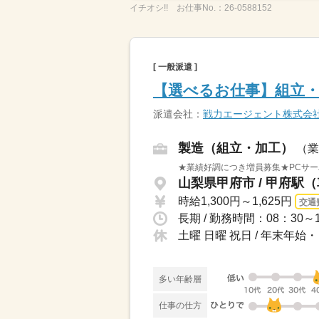
イチオシ!!
お仕事No.：
26-0588152
[ 一般派遣 ]
【選べるお仕事】組立・
派遣会社：
戦力エージェント株式会
製造（組立・加工）
（業
★業績好調につき増員募集★PCサー
山梨県甲府市 / 甲府駅（
時給1,300円～1,625円
交通
長期 / 勤務時間：08：3
土曜 日曜 祝日 / 年末
多い年齢層
仕事の仕方