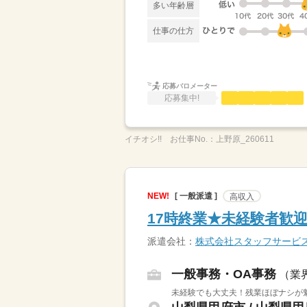
多い年齢層
仕事の仕方
応募バロメーター
応募集中!
イチオシ!!
お仕事No.：
上野原_260611
NEW!
[ 一般派遣 ]
高収入
17時終業★未経験者歓
派遣会社：
株式会社スタッフサービ
一般事務・OA事務
（業
未経験でも大丈夫！残業ほぼナシが