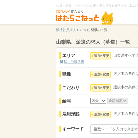
社員・派遣・パートのお仕事・求人情報を探すなら【はた
派遣社員求人TOP
>
山梨県の一覧
山梨県、派遣の求人（募集）一覧
エリア
山梨県すべて
追加･変更
駅・沿線選択
職種
選択中の条件
追加･変更
こだわり
選択中の条件
追加･変更
給与
雇用形態
選択中の条件
追加･変更
キーワード