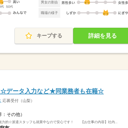
男女の割合
職場の様子
詳細を見る
キープする
迎☆データ入力など★同業務者も在籍☆
ス
応募受付（山梨）
界：その他）
魅力的☆派遣スタッフも就業中なので安心です！ 【お仕事の内容】社内...