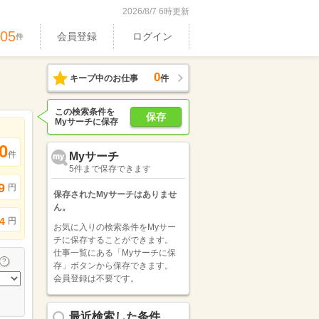
2026/8/7 6時更新
605
会員登録
ログイン
件
0
キープ中のお仕事
件
この検索条件を
保存
Myサーチに保存
0
件
Myサーチ
5件まで保存できます
9
円
保存されたMyサーチはありませ
ん。
円
4
お気に入りの検索条件をMyサー
チに保存することができます。
仕事一覧にある「Myサーチに保
存」ボタンから保存できます。
会員登録は不要です。
最近検索した条件