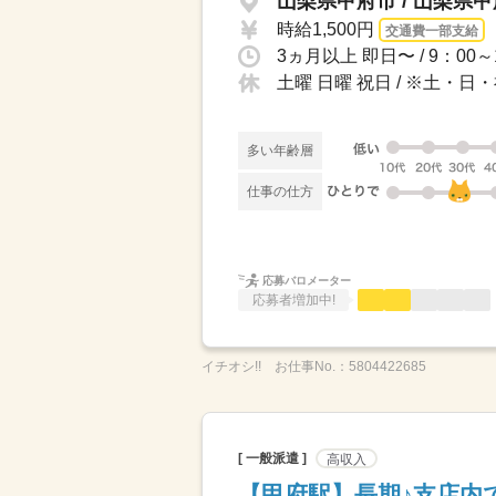
山梨県甲府市 / 山梨県
時給1,500円
交通費一部支給
土曜 日曜 祝日 / ※土・
多い年齢層
仕事の仕方
応募バロメーター
応募者増加中!
イチオシ!!
お仕事No.：
5804422685
[ 一般派遣 ]
高収入
【甲府駅】長期♪支店内