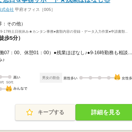
株式会社
甲府オフィス［005］
界：その他）
9-17時土日祝休み★カンタン事務●書類内容の登録・データ入力作業●申請書類...
（徒歩5分）
長期 / 09：00～17：00（実働07：00、休憩01：00）●残業ほぼなし♪●9-16時勤務
み♪
男女の割合
詳細を見る
キープする