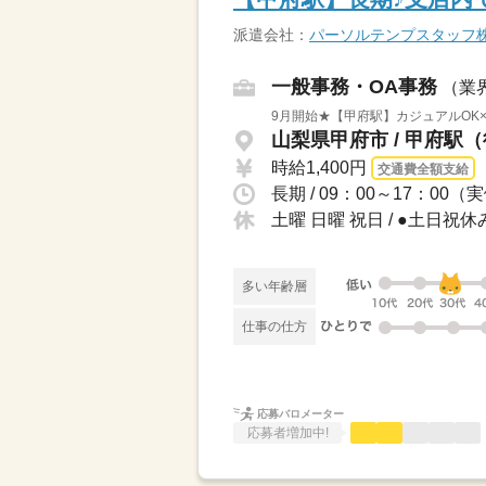
派遣会社：
パーソルテンプスタッフ
一般事務・OA事務
（業
9月開始★【甲府駅】カジュアルOK×
山梨県甲府市 / 甲府駅
時給1,400円
交通費全額支給
土曜 日曜 祝日 / ●土日祝休
多い年齢層
仕事の仕方
応募バロメーター
応募者増加中!