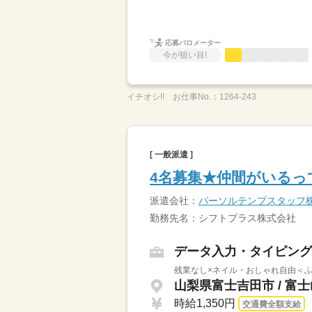
応募バロメーター
今が狙い目!
イチオシ!!
お仕事No.：
1264-243
[ 一般派遣 ]
4名募集★仲間がいるっ
派遣会社：
パーソルテンプスタッフ
勤務先名：シフトプラス株式会社
データ入力・タイピング
残業なし×ネイル・おしゃれ自由＜ふる
山梨県富士吉田市 / 富
時給1,350円
交通費全額支給