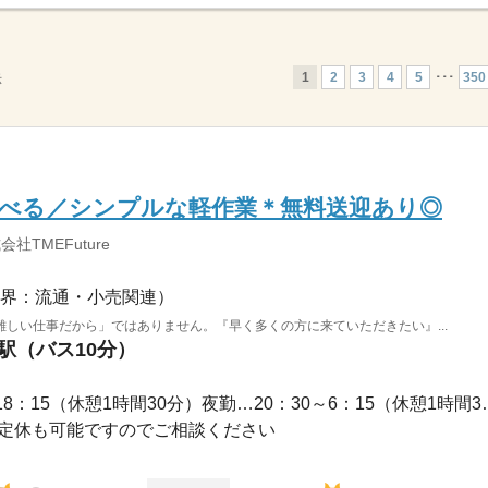
1
2
3
4
5
･･･
350
示
選べる／シンプルな軽作業＊無料送迎あり◎
社TMEFuture
界：流通・小売関連）
しい仕事だから」ではありません。『早く多くの方に来ていただきたい』...
原駅（バス10分）
3ヵ月以上 / 日勤…8：30～18：15
固定休も可能ですのでご相談ください