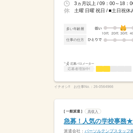
3ヵ月以上 / 09：00～1
土曜 日曜 祝日 / ■土日
多い年齢層
仕事の仕方
応募バロメーター
応募者増加中!
イチオシ!!
お仕事No.：
26-0564966
[ 一般派遣 ]
高収入
急募！人気の学校事務★
派遣会社：
パーソルテンプスタッフ