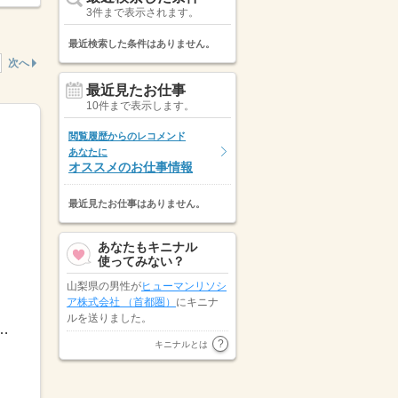
3件まで表示されます。
最近検索した条件はありません。
次へ
最近見たお仕事
10件まで表示します。
閲覧履歴からのレコメンド
あなたに
オススメのお仕事情報
最近見たお仕事はありません。
あなたもキニナル
使ってみない？
山梨県の男性が
ヒューマンリソシ
ア株式会社 （首都圏）
にキニナ
ルを送りました。
（休憩1時間30分）夜勤…20：30～6：15（休憩1時間30分...
山梨県の男性が
株式会社H4
にキ
キニナルとは
ニナルを送りました。