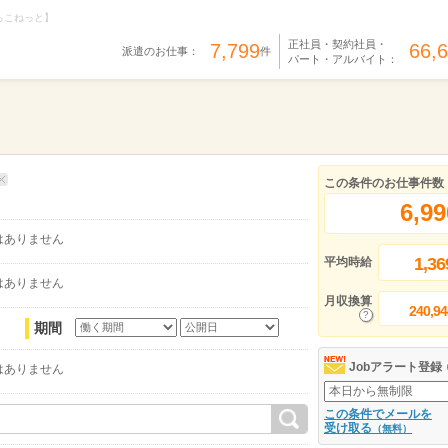
らこねっと】
正社員・契約社員・
7,799
66,
派遣のお仕事：
件
パート・アルバイト：
この条件のお仕事件数
6,99
はありません
1,36
平均時給
はありません
月収換算
240,94
期間
Jobアラート登録
はありません
この条件でメールを
受け取る
（無料）