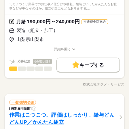
＼モノづくり業界でのお仕事／仕分けや梱包、包装といったかんたんなお仕
事などが中心 そのほか、組立や加工などもあります 覚…
190,000円～240,000円
月給
交通費全額支給
製造（組立・加工）
山梨県山梨市
詳細を開く
職種/応募資格
お仕事の特徴
給与/時間/休日
応募状況
今が狙い目！
キープする
製造（組立・加工）
職種
男性
女性
男女の割合
＼モノづくり業界でのお仕事／ 仕分けや梱包、包装といった か
んたんなお仕事などが中心。 （そのほか、組立や加工などもあ
株式会社テクノ・サービス
ひとりで
みんなで
仕事の仕方
職種/応募資格
お仕事の特徴
給与/時間/休日
ります！） 覚えやすいルーティンワークばかりなので 未経験の
続きを読む
方もすぐに慣れていきますよ♪ ▼具体的にはこんな感じ！ ・部
品を機械にセットしてボタン操作する ・製品に不備がないか目
続きを読む
しずか
にぎやか
職場の様子
製造（組立・加工）
職種
視でチェックする ・製品を仕分けたり、丁寧に包装する など、
一週間以内公開
男性
女性
男女の割合
その他
業界
いろ～んな種類のお仕事があるので きっとあなたに合った職種
無期雇用派遣
?
＼モノづくり業界でのお仕事／ 仕分けや梱包、包装といった か
が見つかるはず！ じっくりお話して一緒に ピッタリの配属先を
作業はこつこつ。評価はしっかり。給与どん
応募資格
んたんなお仕事などが中心。 （そのほか、組立や加工などもあ
探していきましょう。
ひとりで
みんなで
仕事の仕方
ります！） 覚えやすいルーティンワークばかりなので 未経験の
どんUP／かんたん組立
＜工場でのお仕事が未経験の方も大歓迎！＞ ▼こんな方にピッ
続きを読む
方もすぐに慣れていきますよ♪ ▼具体的にはこんな感じ！ ・部
タリ ・自然体の自分で働きたい ・正社員になって安定したい ・