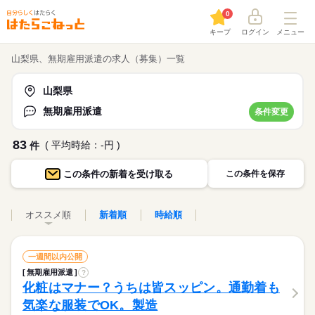
0
キープ
ログイン
メニュー
山梨県、無期雇用派遣の求人（募集）一覧
山梨県
無期雇用派遣
条件変更
83
( 平均時給：-円 )
件
この条件の
新着を受け取る
この条件を保存
オススメ順
新着順
時給順
一週間以内公開
無期雇用派遣
?
化粧はマナー？うちは皆スッピン。通勤着も
気楽な服装でOK。製造