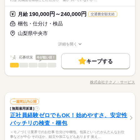
「ここなら」と納得してから決められるので安心◎やりたいこ
つけます！ ＼未経験の方が活躍しています／ はじめての方が不
して安定した働き方がしたい方 ・プラモデルや機械いじりが好
ブランクOK
産休・育休
社会保険制度
研修制度
その他
業界
となくても大丈夫。まずは肩の力を抜いてお話ししましょう。
安にならないよう、 しっかりと時間をとって研修を行います。
続きを読む
きな方 ・人見知りや話し下手な方も大丈夫です ※定年制度あり
続きを読む
休日・休暇
分からないことはすぐに聞ける 環境ですのでご安心ください。
資格支援
190,000円～240,000円
禁煙・分煙
バイク自転車
車OK
応募資格
月給
（満60歳）
交通費全額支給
＜年間休日125日＞ ◆完全週休2日制（土日休み） ◆祝日 ◆年
ルーティン
英語不要
PC不要
電話なし
＼履歴書・職務経歴書は必要なし／ ◆転職回数・ブランク・社
梱包・仕分け・検品
お仕事の特徴
月給 190,000円～240,000円
給与
末年始休暇 ※上記は一例です。配属先により 当社の所定休日
会人経験不問 ◆正社員デビュー大歓迎 フリーター・離職中・主
詳しい募集要項をすべて見る
＼履歴書不要／相談のみもOK！事前見学で職場の雰囲気を見て
数と差がある場合は、 差分の調整を年末に行います。
基本特徴
山梨県中央市
婦（夫）の方も活躍中です ≪こんな方にぴったり≫ ・正社員と
【給与備考】
「ここなら」と納得してから決められるので安心◎やりたいこ
して安定した働き方がしたい方 ・プラモデルや機械いじりが好
◆時間外手当あり
無期派遣
未経験OK
新卒・第二
20代活躍
30代活躍
となくても大丈夫。まずは肩の力を抜いてお話ししましょう。
続きを読む
詳細を開く
きな方 ・人見知りや話し下手な方も大丈夫です ※定年制度あり
続きを読む
◆昇給あり（年1回）
職種/応募資格
お仕事の特徴
給与/時間/休日
応募する
募集条件
（満60歳）
応募状況
今が狙い目！
大量募集
交通費
即日スタート
主婦・主夫
続きを読む
キープする
月給 190,000円～240,000円
給与
勤務時間
梱包・仕分け・検品
職種
詳しい募集要項をすべて見る
履歴書不要
WEB選考完結
男性
女性
男女の割合
基本特徴
【給与備考】
08：30～17：30
◆こつこつ系のシンプル作業 ◆もくもくメインのルーティンワ
無期派遣
未経験OK
新卒・第二
20代活躍
30代活躍
就業時間・曜日
◆時間外手当あり
※上記はシフトの一例となります。
ーク ≪具体的には≫ ・完成品を種類ごとに仕分け ・傷がついて
募集条件
◆昇給あり（年1回）
株式会社テクノ・サービス
ひとりで
みんなで
仕事の仕方
業務上必要がある場合や
残業なし
残10未満
職種/応募資格
残20未満
10時～出社
お仕事の特徴
給与/時間/休日
いないかチェック ・箱に入れる など、はじめてでも覚えやすい
応募する
続きを読む
配属先の都合により、
大量募集
交通費
即日スタート
主婦・主夫
仕事がたくさん。 体をたくさん動かす作業はありません 女性の
16時前退社
土日祝休
時間帯が変更となる場合があります。
続きを読む
方も男性の方も活躍中です
続きを読む
しずか
にぎやか
履歴書不要
WEB選考完結
職場の様子
勤務時間
梱包・仕分け・検品
職種
一週間以内公開
働き方・環境
男性
女性
男女の割合
就業時間・曜日
その他
業界
08：30～17：30
無期雇用派遣
?
◆こつこつ系のシンプル作業 ◆もくもくメインのルーティンワ
ブランクOK
産休・育休
社会保険制度
研修制度
残業なし
残10未満
残20未満
10時～出社
休日・休暇
正社員経験ゼロでもOK！始めやすさ、安定性
※上記はシフトの一例となります。
応募資格
ーク ≪具体的には≫ ・完成品を種類ごとに仕分け ・傷がついて
ひとりで
みんなで
資格支援
禁煙・分煙
バイク自転車
車OK
仕事の仕方
業務上必要がある場合や
いないかチェック ・箱に入れる など、はじめてでも覚えやすい
＜年間休日125日＞ ◆完全週休2日制（土日休み） ◆祝日 ◆年
16時前退社
土日祝休
バッチリの検査・梱包
＼履歴書・職務経歴書は必要なし／ ◆転職回数・ブランク・社
続きを読む
配属先の都合により、
仕事がたくさん。 体をたくさん動かす作業はありません 女性の
末年始休暇 ※上記は一例です。配属先により 当社の所定休日
働き方・環境
ルーティン
英語不要
PC不要
電話なし
会人経験不問 ◆正社員デビュー大歓迎 フリーター・離職中・主
時間帯が変更となる場合があります。
＼まずは相談だけもOK／経歴だけではわからない、あなたの人
＜モノづくり業界でのお仕事 仕分けや梱包、包装といったかんたんなお仕
方も男性の方も活躍中です
続きを読む
数と差がある場合は、 差分の調整を年末に行います。
婦（夫）の方も活躍中です ≪こんな方にぴったり≫ ・正社員と
しずか
にぎやか
職場の様子
ブランクOK
産休・育休
社会保険制度
研修制度
事などが中心 そのほか、組立や加工などもあります 覚え…
柄を大切にしたいと思っています。面接はご自宅からオンライ
して安定した働き方がしたい方 ・プラモデルや機械いじりが好