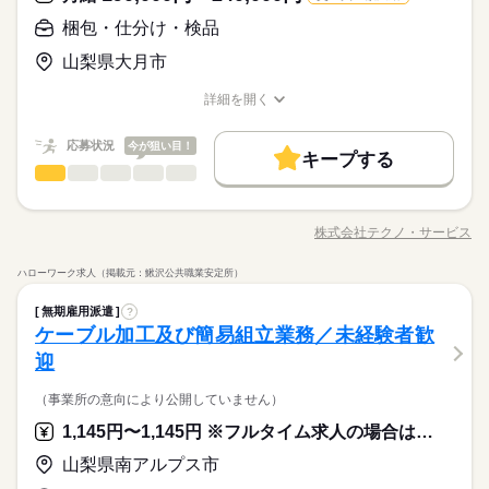
＜年間休日125日＞ ◆完全週休2日制（土日休み） ◆祝日 ◆年
ルーティン
英語不要
PC不要
電話なし
＼履歴書・職務経歴書は必要なし／ ◆転職回数・ブランク・社
梱包・仕分け・検品
月給 190,000円～240,000円
給与
末年始休暇 ※上記は一例です。配属先により 当社の所定休日
会人経験不問 ◆正社員デビュー大歓迎 フリーター・離職中・主
詳しい募集要項をすべて見る
お仕事の特徴
＼履歴書不要／コツコツ経験値を貯めるようなシンプル作業。
数と差がある場合は、 差分の調整を年末に行います。
山梨県大月市
婦（夫）の方も活躍中です ≪こんな方にぴったり≫ ・正社員と
【給与備考】
でも、その一つひとつを、私たちはしっかり評価＆お給料とし
基本特徴
して安定した働き方がしたい方 ・プラモデルや機械いじりが好
◆時間外手当あり
て還元します。土日祝休みでメリハリをつけながら安定して働
続きを読む
詳細を開く
きな方 ・人見知りや話し下手な方も大丈夫です ※定年制度あり
続きを読む
◆昇給あり（年1回）
無期派遣
未経験OK
新卒・第二
20代活躍
30代活躍
き続けることができますよ。
職種/応募資格
お仕事の特徴
給与/時間/休日
応募する
（満60歳）
募集条件
応募状況
今が狙い目！
キープする
月給 190,000円～240,000円
給与
大量募集
交通費
即日スタート
主婦・主夫
勤務時間
続きを読む
梱包・仕分け・検品
職種
詳しい募集要項をすべて見る
男性
女性
男女の割合
【給与備考】
08：30～17：30
履歴書不要
WEB選考完結
基本特徴
◆決まったことをコツコツ繰り返すシンプル作業 ≪具体的には
◆時間外手当あり
※上記はシフトの一例となります。
≫ ・ドライバーでネジを締める ・パーツをカチッとはめ込む な
無期派遣
未経験OK
新卒・第二
20代活躍
30代活躍
就業時間・曜日
◆昇給あり（年1回）
株式会社テクノ・サービス
ひとりで
みんなで
仕事の仕方
業務上必要がある場合や
職種/応募資格
お仕事の特徴
給与/時間/休日
ど、やることは基本的に同じ。 「あれこれ指示される…」 なん
応募する
募集条件
続きを読む
配属先の都合により、
残業なし
残10未満
残20未満
10時～出社
てことはありません。 ＼こんな方にピッタリ／ ◎一人で集中で
ハローワーク求人（掲載元：鰍沢公共職業安定所）
時間帯が変更となる場合があります。
大量募集
交通費
即日スタート
主婦・主夫
きる時間が好き ◎プラモデル作りなど、細かい作業が得意 全国
続きを読む
しずか
にぎやか
16時前退社
土日祝休
職場の様子
勤務時間
続きを読む
梱包・仕分け・検品
職種
に多数のお仕事があるので あなたにぴったりなお仕事が見つか
男性
女性
男女の割合
履歴書不要
WEB選考完結
無期雇用派遣
?
その他
業界
るはず！ まずはご希望を聞かせてください。
働き方・環境
08：30～17：30
◆決まったことをコツコツ繰り返すシンプル作業 ≪具体的には
ケーブル加工及び簡易組立業務／未経験者歓
就業時間・曜日
休日・休暇
※上記はシフトの一例となります。
応募資格
≫ ・ドライバーでネジを締める ・パーツをカチッとはめ込む な
ブランクOK
産休・育休
社会保険制度
研修制度
迎
残業なし
残10未満
残20未満
10時～出社
ひとりで
みんなで
仕事の仕方
業務上必要がある場合や
ど、やることは基本的に同じ。 「あれこれ指示される…」 なん
＜年間休日125日＞ ◆完全週休2日制（土日休み） ◆祝日 ◆年
＼履歴書・職務経歴書は必要なし／ ◆転職回数・ブランク・社
続きを読む
資格支援
禁煙・分煙
バイク自転車
車OK
配属先の都合により、
てことはありません。 ＼こんな方にピッタリ／ ◎一人で集中で
末年始休暇 ※上記は一例です。配属先により 当社の所定休日
16時前退社
土日祝休
会人経験不問 ◆正社員デビュー大歓迎 フリーター・離職中・主
（事業所の意向により公開していません）
時間帯が変更となる場合があります。
＼力仕事ほぼナシ／体力に自信がなくても安心！一人で進める
きる時間が好き ◎プラモデル作りなど、細かい作業が得意 全国
続きを読む
数と差がある場合は、 差分の調整を年末に行います。
働き方・環境
ルーティン
英語不要
PC不要
電話なし
婦（夫）の方も活躍中です ≪こんな方にぴったり≫ ・正社員と
しずか
にぎやか
職場の様子
ことができるシンプル作業です。職場見学だけも大歓迎です。
に多数のお仕事があるので あなたにぴったりなお仕事が見つか
1,145円〜1,145円 ※フルタイム求人の場合は月額（換算額）、パート求人の場合は時間額を表示しています。
して安定した働き方がしたい方 ・プラモデルや機械いじりが好
ブランクOK
産休・育休
社会保険制度
研修制度
その他
業界
るはず！ まずはご希望を聞かせてください。
続きを読む
きな方 ・人見知りや話し下手な方も大丈夫です ※定年制度あり
続きを読む
山梨県南アルプス市
休日・休暇
資格支援
禁煙・分煙
バイク自転車
車OK
応募資格
（満60歳）