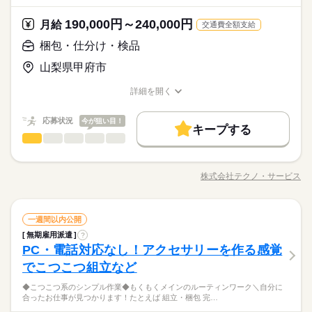
その他
業界
ンでOKです。
続きを読む
資格支援
禁煙・分煙
バイク自転車
車OK
きな方 ・人見知りや話し下手な方も大丈夫です ※定年制度あり
続きを読む
休日・休暇
190,000円～240,000円
応募資格
月給
（満60歳）
交通費全額支給
ルーティン
英語不要
PC不要
電話なし
＜年間休日125日＞ ◆完全週休2日制（土日休み） ◆祝日 ◆年
＼履歴書・職務経歴書は必要なし／ ◆転職回数・ブランク・社
梱包・仕分け・検品
お仕事の特徴
月給 190,000円～240,000円
給与
末年始休暇 ※上記は一例です。配属先により 当社の所定休日
会人経験不問 ◆正社員デビュー大歓迎 フリーター・離職中・主
詳しい募集要項をすべて見る
＼まずは相談だけもOK／経歴だけではわからない、あなたの人
数と差がある場合は、 差分の調整を年末に行います。
基本特徴
山梨県甲府市
婦（夫）の方も活躍中です ≪こんな方にぴったり≫ ・正社員と
【給与備考】
柄を大切にしたいと思っています。面接はご自宅からオンライ
して安定した働き方がしたい方 ・プラモデルや機械いじりが好
◆時間外手当あり
無期派遣
未経験OK
新卒・第二
20代活躍
30代活躍
ンでOKです。
続きを読む
詳細を開く
きな方 ・人見知りや話し下手な方も大丈夫です ※定年制度あり
続きを読む
◆昇給あり（年1回）
職種/応募資格
お仕事の特徴
給与/時間/休日
応募する
募集条件
（満60歳）
応募状況
今が狙い目！
大量募集
交通費
即日スタート
主婦・主夫
続きを読む
キープする
月給 190,000円～240,000円
給与
勤務時間
梱包・仕分け・検品
職種
詳しい募集要項をすべて見る
履歴書不要
WEB選考完結
男性
女性
男女の割合
基本特徴
【給与備考】
08：30～17：30
＜モノづくり業界でのお仕事！＞ 仕分けや梱包、包装といった
無期派遣
未経験OK
新卒・第二
20代活躍
30代活躍
就業時間・曜日
◆時間外手当あり
※上記はシフトの一例となります。
かんたんなお仕事などが中心。 （そのほか、組立や加工なども
募集条件
◆昇給あり（年1回）
株式会社テクノ・サービス
ひとりで
みんなで
仕事の仕方
業務上必要がある場合や
残業なし
残10未満
職種/応募資格
残20未満
10時～出社
お仕事の特徴
給与/時間/休日
あります！） 覚えやすいルーティンワークばかりなので 未経験
応募する
続きを読む
配属先の都合により、
大量募集
交通費
即日スタート
主婦・主夫
の方もすぐに慣れていきますよ♪ ▼具体的にはこんな感じ！ ・
16時前退社
土日祝休
時間帯が変更となる場合があります。
続きを読む
部品を機械にセットしてボタン操作する ・製品に不備がないか
続きを読む
しずか
にぎやか
履歴書不要
WEB選考完結
職場の様子
勤務時間
梱包・仕分け・検品
職種
目視でチェックする ・製品を仕分けたり、丁寧に包装する な
一週間以内公開
働き方・環境
男性
女性
男女の割合
就業時間・曜日
その他
業界
ど、いろ～んな種類のお仕事があるので きっとあなたに合った
08：30～17：30
無期雇用派遣
?
＜モノづくり業界でのお仕事！＞ 仕分けや梱包、包装といった
ブランクOK
産休・育休
社会保険制度
研修制度
残業なし
残10未満
残20未満
10時～出社
休日・休暇
職種が見つかるはず！ じっくりお話して一緒に ピッタリの配属
PC・電話対応なし！アクセサリーを作る感覚
※上記はシフトの一例となります。
応募資格
かんたんなお仕事などが中心。 （そのほか、組立や加工なども
先を探していきましょう。
ひとりで
みんなで
資格支援
禁煙・分煙
バイク自転車
車OK
仕事の仕方
業務上必要がある場合や
あります！） 覚えやすいルーティンワークばかりなので 未経験
＜年間休日125日＞ ◆完全週休2日制（土日休み） ◆祝日 ◆年
16時前退社
土日祝休
でこつこつ組立など
＜工場でのお仕事が未経験の方も大歓迎！＞ ▼こんな方にピッ
続きを読む
配属先の都合により、
の方もすぐに慣れていきますよ♪ ▼具体的にはこんな感じ！ ・
末年始休暇 ※上記は一例です。配属先により 当社の所定休日
働き方・環境
ルーティン
英語不要
PC不要
電話なし
タリ ・正社員になりたい！ ・安定的に稼げる仕事に就きたい！
時間帯が変更となる場合があります。
「正社員になりたい！」「でも自信がない…」とお悩みの方必
◆こつこつ系のシンプル作業◆もくもくメインのルーティンワーク＼自分に
部品を機械にセットしてボタン操作する ・製品に不備がないか
続きを読む
数と差がある場合は、 差分の調整を年末に行います。
・でも、スキルや経験に自信がない… ※定年制度あり（満60
しずか
にぎやか
職場の様子
ブランクOK
産休・育休
社会保険制度
研修制度
合ったお仕事が見つかります！たとえば 組立・梱包 完…
見！ここでのお仕事はカンタンな包装・梱包や仕分けなど初心
目視でチェックする ・製品を仕分けたり、丁寧に包装する な
歳）
その他
業界