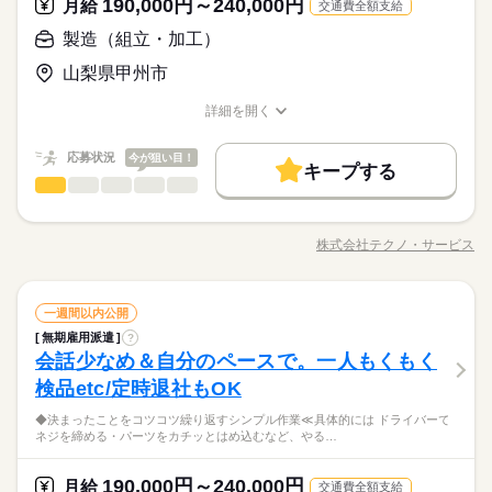
休日・休暇
190,000円～240,000円
応募資格
月給
（満60歳）
交通費全額支給
ルーティン
英語不要
PC不要
電話なし
＜年間休日125日＞ ◆完全週休2日制（土日休み） ◆祝日 ◆年
＼履歴書・職務経歴書は必要なし／ ◆転職回数・ブランク・社
製造（組立・加工）
月給 190,000円～240,000円
給与
末年始休暇 ※上記は一例です。配属先により 当社の所定休日
会人経験不問 ◆正社員デビュー大歓迎 フリーター・離職中・主
詳しい募集要項をすべて見る
お仕事の特徴
＼「すぐ働きたい」その気持ちに応えます！／職務経歴書や履
数と差がある場合は、 差分の調整を年末に行います。
山梨県甲州市
婦（夫）の方も活躍中です ≪こんな方にぴったり≫ ・正社員と
【給与備考】
歴書はいりません！スマホからカンタン応募→オンライン面接
基本特徴
して安定した働き方がしたい方 ・プラモデルや機械いじりが好
◆時間外手当あり
もOK。面倒な手続きは全部飛ばして、最短で仕事を始めましょ
続きを読む
詳細を開く
きな方 ・人見知りや話し下手な方も大丈夫です ※定年制度あり
続きを読む
◆昇給あり（年1回）
無期派遣
未経験OK
新卒・第二
20代活躍
30代活躍
う！
職種/応募資格
お仕事の特徴
給与/時間/休日
応募する
（満60歳）
募集条件
応募状況
今が狙い目！
キープする
月給 190,000円～240,000円
給与
大量募集
交通費
即日スタート
主婦・主夫
勤務時間
続きを読む
製造（組立・加工）
職種
詳しい募集要項をすべて見る
男性
女性
男女の割合
【給与備考】
08：30～17：30
履歴書不要
WEB選考完結
基本特徴
◆組立・梱包などのこつこつ作業 ◆自分に合ったお仕事が見つ
◆時間外手当あり
※上記はシフトの一例となります。
かる ≪具体的には≫ ・機械にプラスチック製品をセット ・ボタ
無期派遣
未経験OK
新卒・第二
20代活躍
30代活躍
就業時間・曜日
◆昇給あり（年1回）
株式会社テクノ・サービス
ひとりで
みんなで
仕事の仕方
業務上必要がある場合や
職種/応募資格
お仕事の特徴
給与/時間/休日
ンを押して、機械を動かす ・加工された製品を、丁寧に箱にし
応募する
募集条件
続きを読む
配属先の都合により、
残業なし
残10未満
残20未満
10時～出社
まう など、シンプルなものがたくさん。 どれもすぐに覚えられ
時間帯が変更となる場合があります。
大量募集
交通費
即日スタート
主婦・主夫
る内容です。 ご希望をお聞きし、 ぴったりなお仕事を一緒に見
続きを読む
しずか
にぎやか
16時前退社
土日祝休
職場の様子
勤務時間
続きを読む
製造（組立・加工）
職種
つけます！ ＼未経験の方が活躍しています／ はじめての方が不
一週間以内公開
男性
女性
男女の割合
履歴書不要
WEB選考完結
その他
業界
安にならないよう、 しっかりと時間をとって研修を行います。
働き方・環境
08：30～17：30
無期雇用派遣
?
◆組立・梱包などのこつこつ作業 ◆自分に合ったお仕事が見つ
就業時間・曜日
休日・休暇
分からないことはすぐに聞ける 環境ですのでご安心ください。
会話少なめ＆自分のペースで。一人もくもく
※上記はシフトの一例となります。
応募資格
かる ≪具体的には≫ ・機械にプラスチック製品をセット ・ボタ
ブランクOK
産休・育休
社会保険制度
研修制度
残業なし
残10未満
残20未満
10時～出社
ひとりで
みんなで
仕事の仕方
業務上必要がある場合や
ンを押して、機械を動かす ・加工された製品を、丁寧に箱にし
＜年間休日125日＞ ◆完全週休2日制（土日休み） ◆祝日 ◆年
検品etc/定時退社もOK
＼履歴書・職務経歴書は必要なし／ ◆転職回数・ブランク・社
続きを読む
資格支援
禁煙・分煙
バイク自転車
車OK
配属先の都合により、
まう など、シンプルなものがたくさん。 どれもすぐに覚えられ
末年始休暇 ※上記は一例です。配属先により 当社の所定休日
16時前退社
土日祝休
会人経験不問 ◆正社員デビュー大歓迎 フリーター・離職中・主
時間帯が変更となる場合があります。
＼履歴書不要／コツコツ経験値を貯めるようなシンプル作業。
◆決まったことをコツコツ繰り返すシンプル作業≪具体的には ドライバーで
る内容です。 ご希望をお聞きし、 ぴったりなお仕事を一緒に見
続きを読む
数と差がある場合は、 差分の調整を年末に行います。
働き方・環境
ルーティン
英語不要
PC不要
電話なし
婦（夫）の方も活躍中です ≪こんな方にぴったり≫ ・正社員と
しずか
にぎやか
職場の様子
ネジを締める・パーツをカチッとはめ込むなど、やる…
でも、その一つひとつを、私たちはしっかり評価＆お給料とし
つけます！ ＼未経験の方が活躍しています／ はじめての方が不
して安定した働き方がしたい方 ・プラモデルや機械いじりが好
ブランクOK
産休・育休
社会保険制度
研修制度
その他
業界
て還元します。土日祝休みでメリハリをつけながら安定して働
安にならないよう、 しっかりと時間をとって研修を行います。
続きを読む
きな方 ・人見知りや話し下手な方も大丈夫です ※定年制度あり
続きを読む
き続けることができますよ。
休日・休暇
分からないことはすぐに聞ける 環境ですのでご安心ください。
資格支援
190,000円～240,000円
禁煙・分煙
バイク自転車
車OK
応募資格
月給
（満60歳）
交通費全額支給