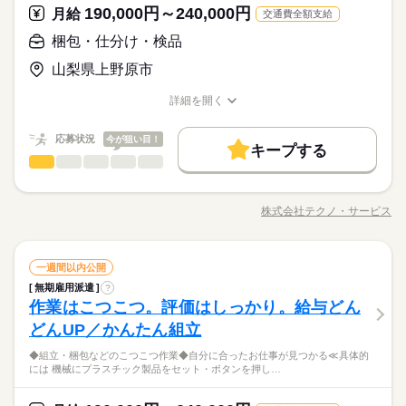
休日・休暇
資格支援
190,000円～240,000円
禁煙・分煙
バイク自転車
車OK
応募資格
月給
（満60歳）
交通費全額支給
＜年間休日125日＞ ◆完全週休2日制（土日休み） ◆祝日 ◆年
ルーティン
英語不要
PC不要
電話なし
＼履歴書・職務経歴書は必要なし／ ◆転職回数・ブランク・社
梱包・仕分け・検品
お仕事の特徴
月給 190,000円～240,000円
給与
末年始休暇 ※上記は一例です。配属先により 当社の所定休日
会人経験不問 ◆正社員デビュー大歓迎 フリーター・離職中・主
詳しい募集要項をすべて見る
＼未経験OK／「細かい作業が、わりと好きかも」応募の理由
数と差がある場合は、 差分の調整を年末に行います。
基本特徴
山梨県上野原市
婦（夫）の方も活躍中です ≪こんな方にぴったり≫ ・正社員と
【給与備考】
は、それで十分。一人でもくもく、細かい作業に集中する時間
して安定した働き方がしたい方 ・プラモデルや機械いじりが好
◆時間外手当あり
無期派遣
未経験OK
新卒・第二
20代活躍
30代活躍
が好きな方にピッタリ。特別なスキルや経験はいりません。
続きを読む
詳細を開く
きな方 ・人見知りや話し下手な方も大丈夫です ※定年制度あり
続きを読む
◆昇給あり（年1回）
職種/応募資格
お仕事の特徴
給与/時間/休日
応募する
募集条件
（満60歳）
応募状況
今が狙い目！
大量募集
交通費
即日スタート
主婦・主夫
続きを読む
キープする
月給 190,000円～240,000円
給与
勤務時間
梱包・仕分け・検品
職種
詳しい募集要項をすべて見る
履歴書不要
WEB選考完結
男性
女性
男女の割合
基本特徴
【給与備考】
08：30～17：30
◆「包む・数える・仕分ける」などの シンプルワーク！ ≪具
無期派遣
未経験OK
新卒・第二
20代活躍
30代活躍
就業時間・曜日
◆時間外手当あり
※上記はシフトの一例となります。
体的には≫ ・手のひらサイズの部品をセットしボタンを押す ・
募集条件
◆昇給あり（年1回）
株式会社テクノ・サービス
ひとりで
みんなで
仕事の仕方
業務上必要がある場合や
残業なし
残10未満
職種/応募資格
残20未満
10時～出社
お仕事の特徴
給与/時間/休日
製品にキズがないかチェック ・完成品を仕分けて箱に入れる な
応募する
続きを読む
配属先の都合により、
大量募集
交通費
即日スタート
主婦・主夫
ど、とってもシンプル。 指示通りに進めればOKなので、 特別
16時前退社
土日祝休
時間帯が変更となる場合があります。
続きを読む
なスキルや経験がなくても大丈夫です。
続きを読む
しずか
にぎやか
履歴書不要
WEB選考完結
職場の様子
勤務時間
梱包・仕分け・検品
職種
一週間以内公開
働き方・環境
男性
女性
男女の割合
就業時間・曜日
その他
業界
08：30～17：30
無期雇用派遣
?
◆「包む・数える・仕分ける」などの シンプルワーク！ ≪具
ブランクOK
産休・育休
社会保険制度
研修制度
残業なし
残10未満
残20未満
10時～出社
休日・休暇
作業はこつこつ。評価はしっかり。給与どん
※上記はシフトの一例となります。
応募資格
体的には≫ ・手のひらサイズの部品をセットしボタンを押す ・
ひとりで
みんなで
資格支援
禁煙・分煙
バイク自転車
車OK
仕事の仕方
業務上必要がある場合や
製品にキズがないかチェック ・完成品を仕分けて箱に入れる な
＜年間休日125日＞ ◆完全週休2日制（土日休み） ◆祝日 ◆年
16時前退社
土日祝休
どんUP／かんたん組立
＼履歴書・職務経歴書は必要なし／ ◆転職回数・ブランク・社
続きを読む
配属先の都合により、
ど、とってもシンプル。 指示通りに進めればOKなので、 特別
末年始休暇 ※上記は一例です。配属先により 当社の所定休日
働き方・環境
ルーティン
英語不要
PC不要
電話なし
会人経験不問 ◆正社員デビュー大歓迎 フリーター・離職中・主
時間帯が変更となる場合があります。
＼「すぐ働きたい」その気持ちに応えます！／職務経歴書や履
◆組立・梱包などのこつこつ作業◆自分に合ったお仕事が見つかる≪具体的
なスキルや経験がなくても大丈夫です。
続きを読む
数と差がある場合は、 差分の調整を年末に行います。
婦（夫）の方も活躍中です ≪こんな方にぴったり≫ ・正社員と
しずか
にぎやか
職場の様子
ブランクOK
産休・育休
社会保険制度
研修制度
には 機械にプラスチック製品をセット・ボタンを押し…
歴書はいりません！スマホからカンタン応募→オンライン面接
して安定した働き方がしたい方 ・プラモデルや機械いじりが好
その他
業界
もOK。面倒な手続きは全部飛ばして、最短で仕事を始めましょ
続きを読む
資格支援
禁煙・分煙
バイク自転車
車OK
きな方 ・人見知りや話し下手な方も大丈夫です ※定年制度あり
続きを読む
う！