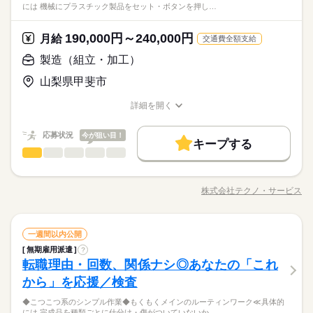
働き方・環境
ルーティン
英語不要
PC不要
電話なし
婦（夫）の方も活躍中です ≪こんな方にぴったり≫ ・正社員と
しずか
にぎやか
職場の様子
には 機械にプラスチック製品をセット・ボタンを押し…
でも、その一つひとつを、私たちはしっかり評価＆お給料とし
つけます！ ＼未経験の方が活躍しています／ はじめての方が不
して安定した働き方がしたい方 ・プラモデルや機械いじりが好
ブランクOK
産休・育休
社会保険制度
研修制度
その他
業界
て還元します。土日祝休みでメリハリをつけながら安定して働
安にならないよう、 しっかりと時間をとって研修を行います。
続きを読む
きな方 ・人見知りや話し下手な方も大丈夫です ※定年制度あり
続きを読む
き続けることができますよ。
休日・休暇
分からないことはすぐに聞ける 環境ですのでご安心ください。
資格支援
190,000円～240,000円
禁煙・分煙
バイク自転車
車OK
応募資格
月給
（満60歳）
交通費全額支給
＜年間休日125日＞ ◆完全週休2日制（土日休み） ◆祝日 ◆年
ルーティン
英語不要
PC不要
電話なし
＼履歴書・職務経歴書は必要なし／ ◆転職回数・ブランク・社
製造（組立・加工）
月給 190,000円～240,000円
給与
末年始休暇 ※上記は一例です。配属先により 当社の所定休日
会人経験不問 ◆正社員デビュー大歓迎 フリーター・離職中・主
詳しい募集要項をすべて見る
お仕事の特徴
＼履歴書不要／コツコツ経験値を貯めるようなシンプル作業。
数と差がある場合は、 差分の調整を年末に行います。
山梨県甲斐市
婦（夫）の方も活躍中です ≪こんな方にぴったり≫ ・正社員と
【給与備考】
でも、その一つひとつを、私たちはしっかり評価＆お給料とし
基本特徴
して安定した働き方がしたい方 ・プラモデルや機械いじりが好
◆時間外手当あり
て還元します。土日祝休みでメリハリをつけながら安定して働
続きを読む
詳細を開く
きな方 ・人見知りや話し下手な方も大丈夫です ※定年制度あり
続きを読む
◆昇給あり（年1回）
無期派遣
未経験OK
新卒・第二
20代活躍
30代活躍
き続けることができますよ。
職種/応募資格
お仕事の特徴
給与/時間/休日
応募する
（満60歳）
募集条件
応募状況
今が狙い目！
キープする
月給 190,000円～240,000円
給与
大量募集
交通費
即日スタート
主婦・主夫
勤務時間
続きを読む
製造（組立・加工）
職種
詳しい募集要項をすべて見る
男性
女性
男女の割合
【給与備考】
08：30～17：30
履歴書不要
WEB選考完結
基本特徴
◆組立・梱包などのこつこつ作業 ◆自分に合ったお仕事が見つ
◆時間外手当あり
※上記はシフトの一例となります。
かる ≪具体的には≫ ・機械にプラスチック製品をセット ・ボタ
無期派遣
未経験OK
新卒・第二
20代活躍
30代活躍
就業時間・曜日
◆昇給あり（年1回）
株式会社テクノ・サービス
ひとりで
みんなで
仕事の仕方
業務上必要がある場合や
職種/応募資格
お仕事の特徴
給与/時間/休日
ンを押して、機械を動かす ・加工された製品を、丁寧に箱にし
応募する
募集条件
続きを読む
配属先の都合により、
残業なし
残10未満
残20未満
10時～出社
まう など、シンプルなものがたくさん。 どれもすぐに覚えられ
時間帯が変更となる場合があります。
大量募集
交通費
即日スタート
主婦・主夫
る内容です。 ご希望をお聞きし、 ぴったりなお仕事を一緒に見
続きを読む
しずか
にぎやか
16時前退社
土日祝休
職場の様子
勤務時間
続きを読む
製造（組立・加工）
職種
つけます！ ＼未経験の方が活躍しています／ はじめての方が不
一週間以内公開
男性
女性
男女の割合
履歴書不要
WEB選考完結
その他
業界
安にならないよう、 しっかりと時間をとって研修を行います。
働き方・環境
08：30～17：30
無期雇用派遣
?
◆組立・梱包などのこつこつ作業 ◆自分に合ったお仕事が見つ
就業時間・曜日
休日・休暇
分からないことはすぐに聞ける 環境ですのでご安心ください。
転職理由・回数、関係ナシ◎あなたの「これ
※上記はシフトの一例となります。
応募資格
かる ≪具体的には≫ ・機械にプラスチック製品をセット ・ボタ
ブランクOK
産休・育休
社会保険制度
研修制度
残業なし
残10未満
残20未満
10時～出社
ひとりで
みんなで
仕事の仕方
業務上必要がある場合や
ンを押して、機械を動かす ・加工された製品を、丁寧に箱にし
＜年間休日125日＞ ◆完全週休2日制（土日休み） ◆祝日 ◆年
から」を応援／検査
＼履歴書・職務経歴書は必要なし／ ◆転職回数・ブランク・社
続きを読む
資格支援
禁煙・分煙
バイク自転車
車OK
配属先の都合により、
まう など、シンプルなものがたくさん。 どれもすぐに覚えられ
末年始休暇 ※上記は一例です。配属先により 当社の所定休日
16時前退社
土日祝休
会人経験不問 ◆正社員デビュー大歓迎 フリーター・離職中・主
時間帯が変更となる場合があります。
＼履歴書不要／相談のみもOK！事前見学で職場の雰囲気を見て
◆こつこつ系のシンプル作業◆もくもくメインのルーティンワーク≪具体的
る内容です。 ご希望をお聞きし、 ぴったりなお仕事を一緒に見
続きを読む
数と差がある場合は、 差分の調整を年末に行います。
働き方・環境
ルーティン
英語不要
PC不要
電話なし
婦（夫）の方も活躍中です ≪こんな方にぴったり≫ ・正社員と
しずか
にぎやか
職場の様子
には 完成品を種類ごとに仕分け・傷がついていないか…