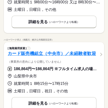
お仕事の特徴
＜年間休日125日＞ ◆完全週休2日制（土日休み） ◆祝日 ◆年
就業時間１ 9時00分〜16時00分 又は 8時30分〜17時30分の時間の間の5時間程度 就業時間に関する特記事項 ＊就業時間は相談に応じます。
ルーティン
英語不要
PC不要
電話なし
＼履歴書・職務経歴書は必要なし／ ◆転職回数・ブランク・社
月給 190,000円～240,000円
給与
末年始休暇 ※上記は一例です。配属先により 当社の所定休日
基本特徴
会人経験不問 ◆正社員デビュー大歓迎 フリーター・離職中・主
詳しい募集要項をすべて見る
土曜日，日曜日，その他
＼力仕事ほぼナシ／体力に自信がなくても安心！一人で進める
数と差がある場合は、 差分の調整を年末に行います。
婦（夫）の方も活躍中です ≪こんな方にぴったり≫ ・正社員と
【給与備考】
無期派遣
未経験OK
新卒・第二
20代活躍
30代活躍
ことができるシンプル作業です。職場見学だけも大歓迎です。
して安定した働き方がしたい方 ・プラモデルや機械いじりが好
◆時間外手当あり
続きを読む
募集条件
きな方 ・人見知りや話し下手な方も大丈夫です ※定年制度あり
続きを読む
◆昇給あり（年1回）
詳細を見る
（ハローワークより転載）
応募する
（満60歳）
大量募集
交通費
即日スタート
主婦・主夫
続きを読む
履歴書不要
WEB選考完結
月給 190,000円～240,000円
基本特徴
給与
勤務時間
詳しい募集要項をすべて見る
無期派遣
未経験OK
新卒・第二
20代活躍
30代活躍
ハローワーク求人（掲載元：鰍沢公共職業安定所）
就業時間・曜日
【給与備考】
08：30～17：30
募集条件
◆時間外手当あり
※上記はシフトの一例となります。
残業なし
残10未満
残20未満
10時～出社
無期雇用派遣
?
◆昇給あり（年1回）
業務上必要がある場合や
大量募集
交通費
即日スタート
主婦・主夫
応募する
カード販売機組立（中央市）／未経験者歓迎
16時前退社
土日祝休
配属先の都合により、
続きを読む
履歴書不要
WEB選考完結
時間帯が変更となる場合があります。
働き方・環境
（事業所の意向により公開していません）
就業時間・曜日
勤務時間
ブランクOK
産休・育休
社会保険制度
研修制度
残業なし
残10未満
残20未満
10時～出社
186,864円〜186,864円 ※フルタイム求人の場合は月額（換算額）、パート求人の場合は時間額を表示しています。
08：30～17：30
休日・休暇
資格支援
禁煙・分煙
バイク自転車
車OK
※上記はシフトの一例となります。
16時前退社
土日祝休
山梨県中央市
業務上必要がある場合や
＜年間休日125日＞ ◆完全週休2日制（土日休み） ◆祝日 ◆年
働き方・環境
ルーティン
英語不要
PC不要
電話なし
配属先の都合により、
就業時間１ 8時15分〜17時15分
末年始休暇 ※上記は一例です。配属先により 当社の所定休日
ブランクOK
産休・育休
社会保険制度
研修制度
時間帯が変更となる場合があります。
数と差がある場合は、 差分の調整を年末に行います。
土曜日，日曜日，祝日，その他
資格支援
禁煙・分煙
バイク自転車
車OK
続きを読む
ルーティン
英語不要
PC不要
電話なし
休日・休暇
詳細を見る
（ハローワークより転載）
＜年間休日125日＞ ◆完全週休2日制（土日休み） ◆祝日 ◆年