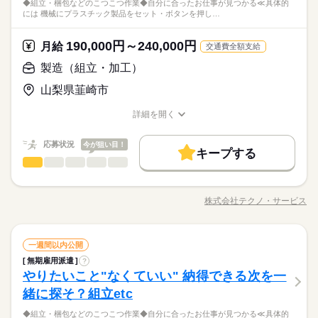
3割以上が10～30代の女性！テクノ・サービスのお仕事は、華や
◆組立・梱包などのこつこつ作業◆自分に合ったお仕事が見つかる≪具体的
品を機械にセットしてボタン操作する ・製品に不備がないか目
続きを読む
モクモク作業に興味がある ・デスクワークより 体を動かして
しずか
にぎやか
職場の様子
には 機械にプラスチック製品をセット・ボタンを押し…
かな職場じゃないからこそ「黙々働きたい」や「見た目を気に
視でチェックする ・製品を仕分けたり、丁寧に包装する など、
働きたい ※定年制度あり（満60歳）
その他
業界
せず通勤したい」という女性が多数活躍中。転勤がないので地
いろ～んな種類のお仕事があるので きっとあなたに合った職種
続きを読む
元で働きたい方にもおすすめ◎
が見つかるはず！ じっくりお話して一緒に ピッタリの配属先を
190,000円～240,000円
応募資格
月給
交通費全額支給
探していきましょう。
＜工場でのお仕事が未経験の方も大歓迎！＞ ▼こんな方にピッ
製造（組立・加工）
月給 190,000円～240,000円
給与
タリ ・自然体の自分で働きたい ・正社員になって安定したい ・
詳しい募集要項をすべて見る
お仕事の特徴
3割以上が10～30代の女性！テクノ・サービスのお仕事は、華や
山梨県韮崎市
モクモク作業に興味がある ・デスクワークより 体を動かして
【給与備考】
かな職場じゃないからこそ「黙々働きたい」や「見た目を気に
基本特徴
働きたい ※定年制度あり（満60歳）
◆時間外手当あり
せず通勤したい」という女性が多数活躍中。転勤がないので地
詳細を開く
続きを読む
◆昇給あり（年1回）
無期派遣
未経験OK
新卒・第二
20代活躍
30代活躍
元で働きたい方にもおすすめ◎
職種/応募資格
お仕事の特徴
給与/時間/休日
応募する
募集条件
応募状況
今が狙い目！
キープする
月給 190,000円～240,000円
給与
大量募集
交通費
即日スタート
主婦・主夫
勤務時間
続きを読む
製造（組立・加工）
職種
詳しい募集要項をすべて見る
男性
女性
男女の割合
【給与備考】
08：30～17：30
履歴書不要
WEB選考完結
基本特徴
◆組立・梱包などのこつこつ作業 ◆自分に合ったお仕事が見つ
◆時間外手当あり
※上記はシフトの一例となります。
かる ≪具体的には≫ ・機械にプラスチック製品をセット ・ボタ
無期派遣
未経験OK
新卒・第二
20代活躍
30代活躍
就業時間・曜日
◆昇給あり（年1回）
株式会社テクノ・サービス
ひとりで
みんなで
仕事の仕方
業務上必要がある場合や
職種/応募資格
お仕事の特徴
給与/時間/休日
ンを押して、機械を動かす ・加工された製品を、丁寧に箱にし
応募する
募集条件
続きを読む
配属先の都合により、
残業なし
残10未満
残20未満
10時～出社
まう など、シンプルなものがたくさん。 どれもすぐに覚えられ
時間帯が変更となる場合があります。
大量募集
交通費
即日スタート
主婦・主夫
る内容です。 ご希望をお聞きし、 ぴったりなお仕事を一緒に見
続きを読む
しずか
にぎやか
16時前退社
土日祝休
職場の様子
勤務時間
続きを読む
製造（組立・加工）
職種
つけます！ ＼未経験の方が活躍しています／ はじめての方が不
一週間以内公開
男性
女性
男女の割合
履歴書不要
WEB選考完結
その他
業界
安にならないよう、 しっかりと時間をとって研修を行います。
働き方・環境
08：30～17：30
無期雇用派遣
?
◆組立・梱包などのこつこつ作業 ◆自分に合ったお仕事が見つ
就業時間・曜日
休日・休暇
分からないことはすぐに聞ける 環境ですのでご安心ください。
やりたいこと"なくていい" 納得できる次を一
※上記はシフトの一例となります。
応募資格
かる ≪具体的には≫ ・機械にプラスチック製品をセット ・ボタ
ブランクOK
産休・育休
社会保険制度
研修制度
残業なし
残10未満
残20未満
10時～出社
ひとりで
みんなで
仕事の仕方
業務上必要がある場合や
ンを押して、機械を動かす ・加工された製品を、丁寧に箱にし
＜年間休日125日＞ ◆完全週休2日制（土日休み） ◆祝日 ◆年
緒に探そ？組立etc
＼履歴書・職務経歴書は必要なし／ ◆転職回数・ブランク・社
続きを読む
資格支援
禁煙・分煙
バイク自転車
車OK
配属先の都合により、
まう など、シンプルなものがたくさん。 どれもすぐに覚えられ
末年始休暇 ※上記は一例です。配属先により 当社の所定休日
16時前退社
土日祝休
会人経験不問 ◆正社員デビュー大歓迎 フリーター・離職中・主
時間帯が変更となる場合があります。
＼履歴書不要／コツコツ経験値を貯めるようなシンプル作業。
◆組立・梱包などのこつこつ作業◆自分に合ったお仕事が見つかる≪具体的
る内容です。 ご希望をお聞きし、 ぴったりなお仕事を一緒に見
続きを読む
数と差がある場合は、 差分の調整を年末に行います。