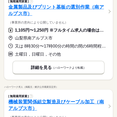
無期雇用派遣
?
金属製品及びプリント基板の選別作業（南ア
ルプス市）
（事業所の意向により公開していません）
1,105円〜1,250円 ※フルタイム求人の場合は月額（換算額）、パート求人の場合は時間額を表示しています。
山梨県南アルプス市
又は 8時30分〜17時00分の時間の間の6時間程度 就業時間に関する特記事項 １日４時間～６時間程度できる方（相談可）
土曜日，日曜日，その他
詳細を見る
（ハローワークより転載）
ハローワーク求人（掲載元：鰍沢公共職業安定所）
無期雇用派遣
?
機械装置関係組立製造及びケーブル加工（南
アルプス市）