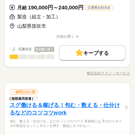
者さんもはじめやすいものばかりなので、安心して正社員にチ
ど、いろ～んな種類のお仕事があるので きっとあなたに合った
続きを読む
資格支援
禁煙・分煙
バイク自転車
車OK
続きを読む
ャレンジしていただけますよ！
休日・休暇
職種が見つかるはず！ じっくりお話して一緒に ピッタリの配属
190,000円～240,000円
応募資格
月給
交通費全額支給
ルーティン
英語不要
PC不要
電話なし
先を探していきましょう。
＜年間休日125日＞ ◆完全週休2日制（土日休み） ◆祝日 ◆年
＜工場でのお仕事が未経験の方も大歓迎！＞ ▼こんな方にピッ
製造（組立・加工）
月給 190,000円～240,000円
給与
末年始休暇 ※上記は一例です。配属先により 当社の所定休日
タリ ・正社員になりたい！ ・安定的に稼げる仕事に就きたい！
詳しい募集要項をすべて見る
お仕事の特徴
「正社員になりたい！」「でも自信がない…」とお悩みの方必
数と差がある場合は、 差分の調整を年末に行います。
山梨県笛吹市
・でも、スキルや経験に自信がない… ※定年制度あり（満60
【給与備考】
見！ここでのお仕事はカンタンな包装・梱包や仕分けなど初心
基本特徴
歳）
◆時間外手当あり
者さんもはじめやすいものばかりなので、安心して正社員にチ
続きを読む
詳細を開く
続きを読む
◆昇給あり（年1回）
無期派遣
未経験OK
新卒・第二
20代活躍
30代活躍
ャレンジしていただけますよ！
職種/応募資格
お仕事の特徴
給与/時間/休日
応募する
募集条件
応募状況
今が狙い目！
キープする
月給 190,000円～240,000円
給与
大量募集
交通費
即日スタート
主婦・主夫
勤務時間
続きを読む
製造（組立・加工）
職種
詳しい募集要項をすべて見る
男性
女性
男女の割合
【給与備考】
08：30～17：30
履歴書不要
WEB選考完結
基本特徴
◆こつこつ系のシンプル作業 ◆もくもくメインのルーティンワ
◆時間外手当あり
※上記はシフトの一例となります。
ーク ＼自分に合ったお仕事が見つかります！たとえば…／ ◎組
無期派遣
未経験OK
新卒・第二
20代活躍
30代活躍
就業時間・曜日
◆昇給あり（年1回）
株式会社テクノ・サービス
ひとりで
みんなで
仕事の仕方
業務上必要がある場合や
職種/応募資格
お仕事の特徴
給与/時間/休日
立・梱包 →完成品をプチプチなどで包む ◎製品の検品 →傷
応募する
募集条件
続きを読む
配属先の都合により、
残業なし
残10未満
残20未満
10時～出社
がないかチェック ◎部品の加工 →部品をセットして機械のボ
時間帯が変更となる場合があります。
大量募集
交通費
即日スタート
主婦・主夫
タンを押す 他にも… ・座って出来る商品の仕分け ・手のひらサ
続きを読む
しずか
にぎやか
16時前退社
土日祝休
職場の様子
勤務時間
続きを読む
製造（組立・加工）
職種
イズの部品の梱包 ・こつこつネジを回す などなど、たくさん。
一週間以内公開
男性
女性
男女の割合
履歴書不要
WEB選考完結
その他
業界
あなたに合う職場を一緒に探します！
働き方・環境
08：30～17：30
無期雇用派遣
?
◆こつこつ系のシンプル作業 ◆もくもくメインのルーティンワ
就業時間・曜日
休日・休暇
スグ働ける＆稼げる！包む・数える・仕分け
※上記はシフトの一例となります。
応募資格
ーク ＼自分に合ったお仕事が見つかります！たとえば…／ ◎組
ブランクOK
産休・育休
社会保険制度
研修制度
残業なし
残10未満
残20未満
10時～出社
ひとりで
みんなで
仕事の仕方
業務上必要がある場合や
立・梱包 →完成品をプチプチなどで包む ◎製品の検品 →傷
＜年間休日125日＞ ◆完全週休2日制（土日休み） ◆祝日 ◆年
るなどのコツコツwork
＼履歴書・職務経歴書は必要なし／ ◆転職回数・ブランク・社
続きを読む
資格支援
禁煙・分煙
バイク自転車
車OK
配属先の都合により、
がないかチェック ◎部品の加工 →部品をセットして機械のボ
末年始休暇 ※上記は一例です。配属先により 当社の所定休日
16時前退社
土日祝休
会人経験不問 ◆正社員デビュー大歓迎 フリーター・離職中・主
時間帯が変更となる場合があります。
＼未経験OK／「細かい作業が、わりと好きかも」応募の理由
包む・数える・仕分ける」などの シンプルワーク 具体的には 手のひらサイ
タンを押す 他にも… ・座って出来る商品の仕分け ・手のひらサ
続きを読む
数と差がある場合は、 差分の調整を年末に行います。
働き方・環境
ルーティン
英語不要
PC不要
電話なし
婦（夫）の方も活躍中です ≪こんな方にぴったり≫ ・正社員と
しずか
にぎやか
職場の様子
ズの部品をセットしボタンを押す・製品にキズがない…
は、それで十分。一人でもくもく、細かい作業に集中する時間
イズの部品の梱包 ・こつこつネジを回す などなど、たくさん。
して安定した働き方がしたい方 ・プラモデルや機械いじりが好
ブランクOK
産休・育休
社会保険制度
研修制度
その他
業界
が好きな方にピッタリ。特別なスキルや経験はいりません。
あなたに合う職場を一緒に探します！
続きを読む
きな方 ・人見知りや話し下手な方も大丈夫です ※定年制度あり
続きを読む