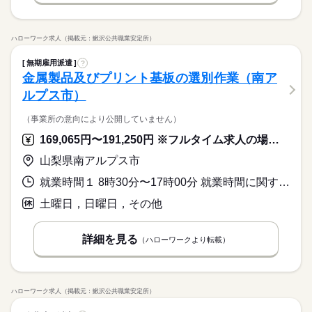
末年始休暇 ※上記は一例です。配属先により 当社の所定休日
数と差がある場合は、 差分の調整を年末に行います。
ハローワーク求人（掲載元：鰍沢公共職業安定所）
続きを読む
無期雇用派遣
?
金属製品及びプリント基板の選別作業（南ア
ルプス市）
（事業所の意向により公開していません）
169,065円〜191,250円 ※フルタイム求人の場合は月額（換算額）、パート求人の場合は時間額を表示しています。
山梨県南アルプス市
就業時間１ 8時30分〜17時00分 就業時間に関する特記事項 就業時間相談可
土曜日，日曜日，その他
詳細を見る
（ハローワークより転載）
ハローワーク求人（掲載元：鰍沢公共職業安定所）