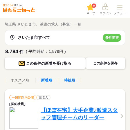
0
キープ
ログイン
メニュー
埼玉県 さいたま市、派遣の求人（募集）一覧
さいたま市すべて
条件変更
8,784
( 平均時給：1,579円 )
件
この条件の
新着を受け取る
この条件を保存
オススメ順
新着順
時給順
一週間以内公開
高収入
契約社員
【ほぼ在宅】大手企業♪派遣スタ
ッフ管理チームのリーダー