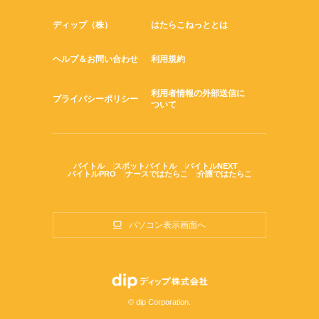
ディップ（株）
はたらこねっととは
ヘルプ＆お問い合わせ
利用規約
利用者情報の外部送信に
プライバシーポリシー
ついて
バイトル
スポットバイトル
バイトルNEXT
バイトルPRO
ナースではたらこ
介護ではたらこ
パソコン表示画面へ
© dip Corporation.