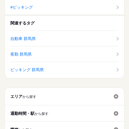
Word
Excel
#ピッキング
関連するタグ
自動車 群馬県
夜勤 群馬県
ピッキング 群馬県
エリア
から探す
通勤時間・駅
から探す