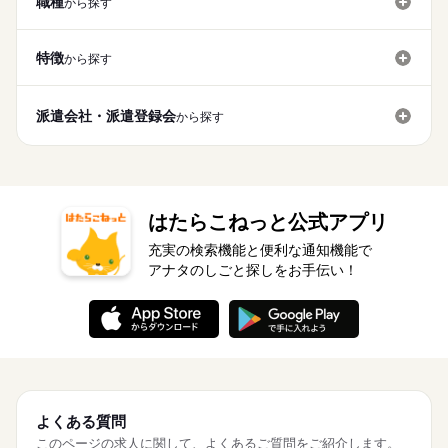
職種
から探す
特徴
から探す
派遣会社・派遣登録会
から探す
はたらこねっと公式アプリ
充実の検索機能と便利な通知機能で
アナタのしごと探しをお手伝い！
よくある質問
このページの求人に関して、よくあるご質問をご紹介します。