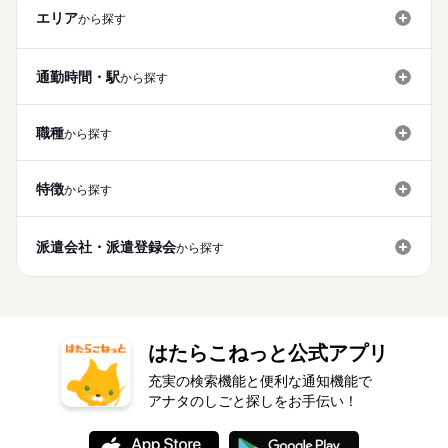
エリア
から探す
通勤時間・駅
から探す
職種
から探す
特徴
から探す
派遣会社・派遣登録会
から探す
はたらこねっと公式アプリ
充実の検索機能と便利な通知機能で
アナタのしごと探しをお手伝い！