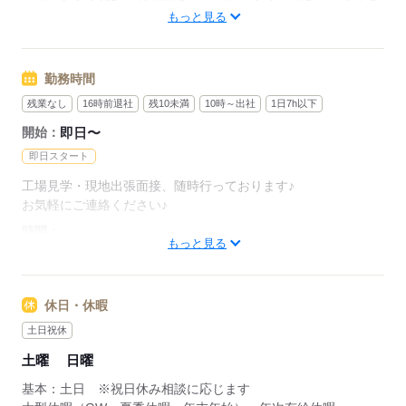
います。
もっと見る
※無料駐車場完備
勤務時間
応募する
残業なし
16時前退社
残10未満
10時～出社
1日7h以下
開始：
即日〜
即日スタート
工場見学・現地出張面接、随時行っております♪
お気軽にご連絡ください♪
時間：
もっと見る
8：00~17：10/9：00～17：10/9：00～15：00/8：00～15：00
などなど、希望の時間帯を選択できます！
休日・休暇
午前休憩10分（お昼休憩12：10~13：00）午後休憩10分
土日祝休
祝日休みなど、その他、ご相談に応じます（＾＾）
土曜
日曜
※随時、出張面接・工場見学実施しています♪
基本：土日 ※祝日休み相談に応じます