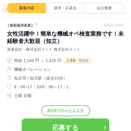
0
募集内容
選考・応募先
会社概要
キープ
ログイン
メニュー
無期雇用派遣
?
更新日:1月5日
女性活躍中！簡単な機械オペ検査業務です！未
経験者大歓迎（知立）
派遣会社
株式会社イット 株式会社イット
時給 1,140 円 ～ 1,425 円
交通費一部支給
機械オペレーション
知立市 / 知立駅（徒歩10分）
8：00~17：10/9：00～17：1…
土曜 日曜
約1分でかんたん入力
応募する