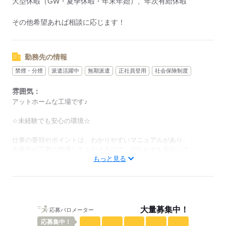
大型休暇（GW・夏季休暇・年末年始）、年次有給休暇
応募する
その他希望あれば相談に応じます！
勤務先の情報
禁煙・分煙
派遣活躍中
無期派遣
正社員登用
社会保険制度
雰囲気：
アットホームな工場です♪
☆未経験でも安心の環境☆
仕事の要領やポイントは、わかりやすいマニュアルがあり、
先輩方が丁寧に指導してくださるので、どなたでも安心して
もっと見る
ご応募いただけます（＾＾）
低い
高い
多い年齢層
男性
女性
男女の割合
大量募集中！
応募バロメーター
応募
集中！
ひとりで
みんなで