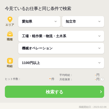
今見ているお仕事と同じ条件で検索
エリア
職種
時給
-
円
平均時給：
-
件
ヒット件数：
-
円
月収換算：
?
検索する
掲載開始日：2023-02-06