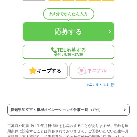
仕事の仕方
約1分でかんたん入力
しずか
にぎやか
職場の様子
配属先部署：
機械に部品をセットしたらボタンを押すだけ！
応募する
人数
10人
男女比
（男2：女8）
平均年齢
38歳
TEL応募する
概要：
受付：8:30～17:30
業界
メーカー関連
事業内容
プレス機械オペ・検査
キニナル
キープする
従業員数
30～99人
キニナルとは？
応募する
愛知県知立市 × 機械オペレーションの仕事一覧
(17件)
応募時や応募後に生年月日情報をお尋ねすることがありますが、年齢を雇
用条件に設定することは許容されておりません。ご回答いただいた生年月
日情報は本人確認や、労働基準法に沿った年齢かの確認に使用いたしま