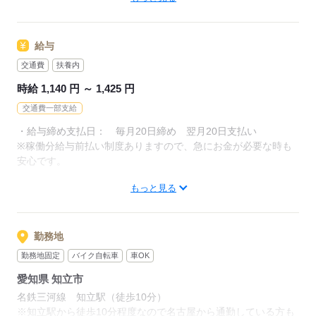
大歓迎です♪
応募する
給与
交通費
扶養内
時給 1,140 円 ～ 1,425 円
交通費一部支給
・給与締め支払日： 毎月20日締め 翌月20日支払い
※稼働分給与前払い制度ありますので、急にお金が必要な時も
安心です。
もっと見る
・交通費別途支給（会社規定あり）
まずはお気軽にご連絡ください！
随時、出張面接・工場見学実施してますヽ（＾o＾）丿
勤務地
勤務地固定
バイク自転車
車OK
応募する
愛知県 知立市
名鉄三河線 知立駅（徒歩10分）
※知立駅から徒歩10分程度なので名古屋から通勤している方も