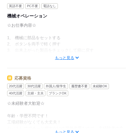
英語不要
PC不要
電話なし
機械オペレーション
☆お仕事内容☆
1, 機械に部品をセットする
2, ボタンを両手で軽く押す
3, 出来上がった製品をチェックして箱に戻す
もっと見る
これの繰り返しの簡単作業ですヽ（＾o＾）丿
応募資格
応募する
20代活躍
30代活躍
外国人/留学生
履歴書不要
未経験OK
40代活躍
主婦・主夫
ブランクOK
☆未経験者大歓迎☆
年齢・学歴不問です！
工場経験がなくても大丈夫！
セットしてポチっと押すだけの簡単作業なので、未経験者の方
もっと見る