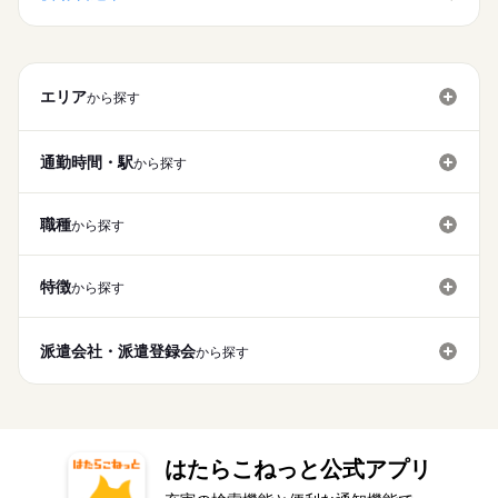
エリア
から探す
通勤時間・駅
から探す
職種
から探す
特徴
から探す
派遣会社・派遣登録会
から探す
はたらこねっと公式アプリ