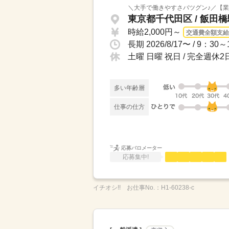
＼大手で働きやすさバツグン♪／【業
東京都千代田区 / 飯田
時給2,000円～
交通費全額支給
土曜 日曜 祝日 / 完全週
多い年齢層
仕事の仕方
応募バロメーター
応募集中!
イチオシ!!
お仕事No.：
H1-60238-c