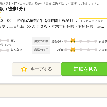
務内容】NTTドコモの契約者から「電波状況が悪いので調査して欲しい」と...
橋駅（徒歩1分）
長期 2026/8/17〜 / 9：30～18：00 ※実働7.5時間/休憩1時間※残業月平均は5～10時間以...
１ヶ月以内にスター
休2日制：土日祝日お休み※ＧＷ・年末年始休暇・有給休暇（最...
男女の割合
職場の様子
詳細を見る
キープする