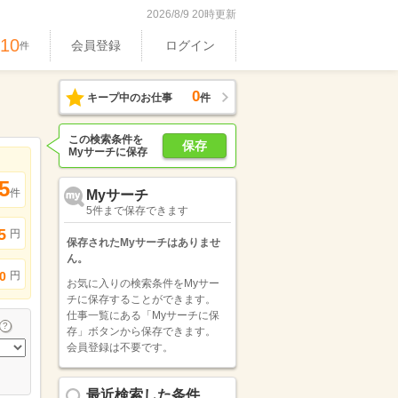
2026/8/9 20時更新
010
会員登録
ログイン
件
0
キープ中のお仕事
件
この検索条件を
保存
Myサーチに保存
5
件
Myサーチ
5件まで保存できます
5
円
保存されたMyサーチはありませ
ん。
円
0
お気に入りの検索条件をMyサー
チに保存することができます。
仕事一覧にある「Myサーチに保
存」ボタンから保存できます。
会員登録は不要です。
最近検索した条件