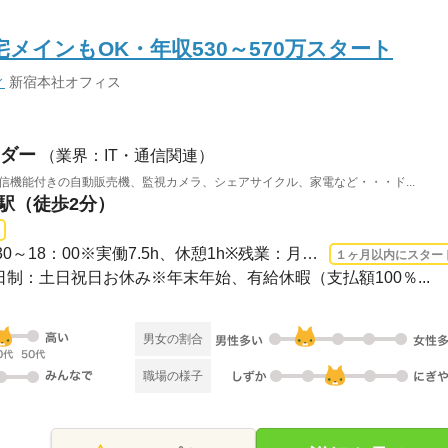
宅メインもOK・年収530～570万スタート
ィ
新宿本社オフィス
ダー
（業界：IT・通信関連）
通信機能付きの自動販売機、監視カメラ、シェアサイクル、家電など・・・ド...
町駅（徒歩2分）
3ヵ月以上 2026/9/1〜 / 9：30～18：00※実働7.5h、休憩1h※残業：月平均5～15h程度
１ヶ月以内にスター
休2日制：土日祝日お休み※年末年始、有給休暇（支払額100％...
男女の割合
職場の様子