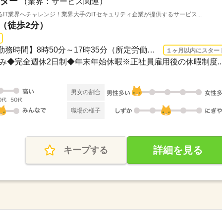
ダー
（業界：サービス関連）
T業界へチャレンジ！業界大手のITセキュリティ企業が提供するサービス...
駅（徒歩2分）
3ヵ月以上 2026/8/17〜 / 【勤務時間】8時50分～17時35分（所定労働時間7時間45分 休...
１ヶ月以内にスター
祝休み◆完全週休2日制◆年末年始休暇※正社員雇用後の休暇制度..
男女の割合
職場の様子
詳細を見る
キープする