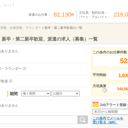
らこねっと】
正社員・契約社員・
82,130
219,
派遣のお仕事：
件
パート・アルバイト：
営業・企画営業・ラウンダー
>
新卒・第二新卒歓迎の一覧
、新卒・第二新卒歓迎、派遣の求人（募集）一覧
はありません
この条件のお仕事件数
52
業・ラウンダー
1,93
平均時給
卒歓迎
月収換算
340,56
期間
Jobアラート登録
はありません
この条件でメールを
受け取る
（無料）