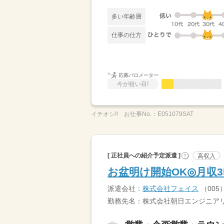
多い年齢層
仕事の仕方
応募バロメーター
今が狙い目!
イチオシ!!
お仕事No.：
E051079SAT
[ 正社員への紹介予定派遣 ]
高収入
?
お盆明け開始OK◎月収
派遣会社：
株式会社フェイス
（005
勤務先名：株式会社朝日エンジニア