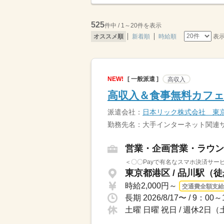
525
件中 / 1～20件を表示
表
オススメ順
新着順
時給順
NEW!
[ 一般派遣 ]
高収入
高収入＆食事無料カフ
派遣会社：
日本リック株式会社 東
勤務先名：大手インターネット関連
営業・企画営業・ラウン
＜〇〇Payで有名なスマホ決済サー
東京都港区 / 品川駅（
時給2,000円～
交通費全額支給
土曜 日曜 祝日 / 週休2日