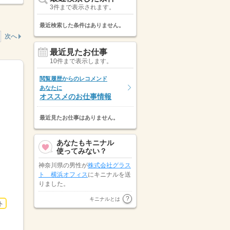
3件まで表示されます。
最近検索した条件はありません。
次へ
最近見たお仕事
10件まで表示します。
閲覧履歴からのレコメンド
あなたに
オススメのお仕事情報
最近見たお仕事はありません。
あなたもキニナル
使ってみない？
神奈川県の男性が
株式会社グラス
ト 横浜オフィス
にキニナルを送
りました。
東京都の女性が
株式会社アヴァン
キニナルとは
ト
ティスタッフ
にキニナルを送りま
した。