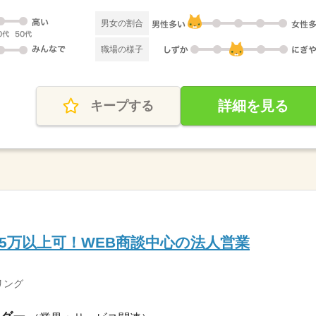
男女の割合
職場の様子
詳細を見る
キープする
35万以上可！WEB商談中心の法人営業
）
リング