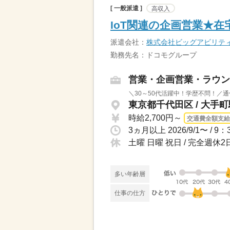
[ 一般派遣 ]
高収入
IoT関連の企画営業★在
派遣会社：
株式会社ビッグアビリテ
勤務先名：ドコモグループ
営業・企画営業・ラウン
＼30～50代活躍中！学歴不問！／
東京都千代田区 / 大手
時給2,700円～
交通費全額支給
土曜 日曜 祝日 / 完全週
多い年齢層
仕事の仕方