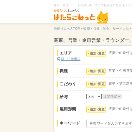
社員・派遣・パートのお仕事・求人情報を探すなら【はた
派遣社員求人TOP
>
販売・営業・飲食・サービス系
>
関東、営業・企画営業・ラウンダー
エリア
選択中の条件
追加･変更
駅・沿線選択
職種
営業・企画営
追加･変更
こだわり
新卒・第二新
追加･変更
給与
雇用形態
選択中の条件
追加･変更
キーワード