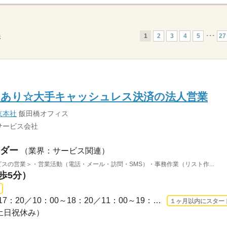
1
2
3
4
5
･･･
27
示
ェあり☆大手キャッシュレス決済の法人営業
京本社
飯田橋オフィス
サービス会社
ダー
（業界：サービス関連）
ビスの営業＞・営業活動（電話・メール・訪問・SMS）・事務作業（リスト作...
徒歩5分）
長期 2026/8/17〜 / 9：00～17：20／10：00～18：20／11：00～19：20／12：00～20：20...
１ヶ月以内にスター
（土日祝休み）