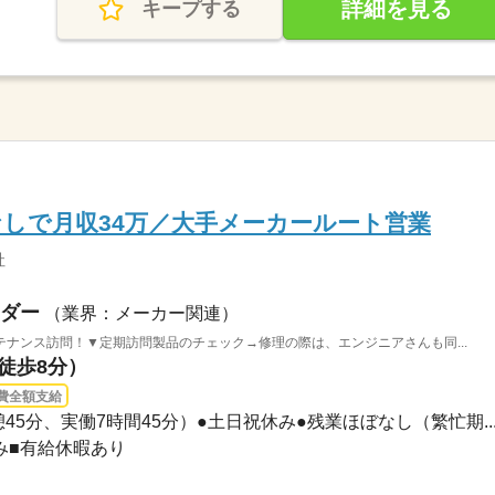
詳細を見る
キープする
しで月収34万／大手メーカールート営業
社
ダー
（業界：メーカー関連）
ナンス訪問！▼定期訪問製品のチェック→修理の際は、エンジニアさんも同...
（徒歩8分）
費全額支給
（休憩45分、実働7時間45分）●土日祝休み●残業ほぼなし（繁忙期..
休み■有給休暇あり