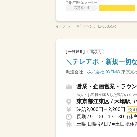
応募バロメーター
応募集中!
イチオシ!!
お仕事No.：
H1-60355-c
[ 一般派遣 ]
高収入
＼テレアポ・新規一切な
派遣会社：
株式会社KOSMO
東京支
営業・企画営業・ラウン
法人のお客様が購入した製品のメンテ
東京都江東区 / 木場駅
時給2,000円～2,200円
交通
長期 / 9：00～17：30
土曜 日曜 祝日 / ■土日祝