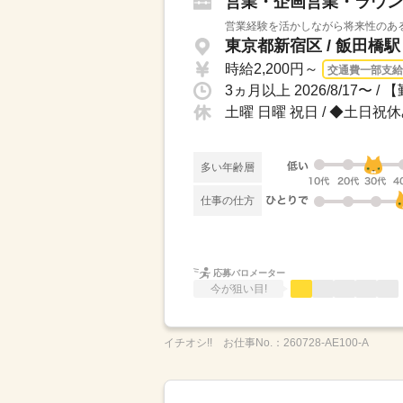
営業・企画営業・ラウン
営業経験を活かしながら将来性のあるI
東京都新宿区 / 飯田橋
時給2,200円～
交通費一部支給
土曜 日曜 祝日 / ◆土日
多い年齢層
仕事の仕方
応募バロメーター
今が狙い目!
イチオシ!!
お仕事No.：
260728-AE100-A