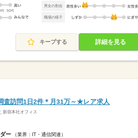
男女の割合
職場の様子
詳細を見る
キープする
調査訪問1日2件＊月31万～★レア求人
ィ
新宿本社オフィス
ダー
（業界：IT・通信関連）