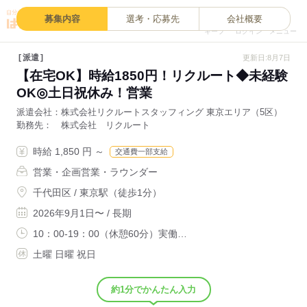
0
募集内容
選考・応募先
会社概要
キープ
ログイン
メニュー
派遣
更新日:8月7日
【在宅OK】時給1850円！リクルート◆未経験
OK◎土日祝休み！営業
派遣会社
株式会社リクルートスタッフィング 東京エリア（5区）
勤務先
株式会社 リクルート
時給 1,850 円 ～
交通費一部支給
営業・企画営業・ラウンダー
千代田区 / 東京駅（徒歩1分）
2026年9月1日〜 / 長期
10：00-19：00（休憩60分）実働…
土曜 日曜 祝日
約1分でかんたん入力