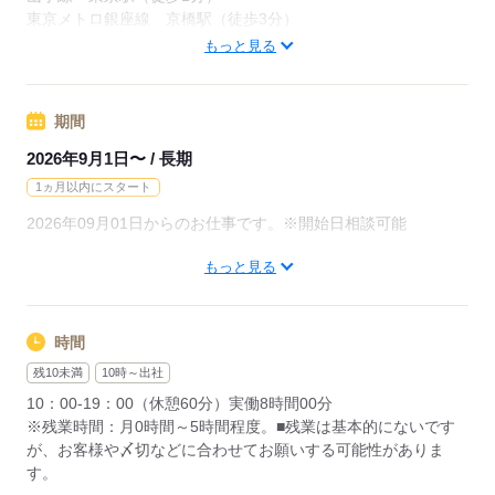
東京メトロ銀座線 京橋駅（徒歩3分）
山手線 東京 徒歩1分
もっと見る
応募する
期間
2026年9月1日〜 / 長期
1ヵ月以内にスタート
2026年09月01日からのお仕事です。※開始日相談可能
もっと見る
▼こちらのお仕事以外にも...▼
・大手企業でのお仕事
・人気の在宅や大学事務のお仕事 など
たくさんのお仕事の中からあなたのご希望に合わせて選べます♪
時間
09月、10月スタートのご希望の方も
残10未満
10時～出社
まずはお気軽にご相談ください☆
10：00-19：00（休憩60分）実働8時間00分
※残業時間：月0時間～5時間程度。■残業は基本的にないです
が、お客様や〆切などに合わせてお願いする可能性がありま
応募する
す。