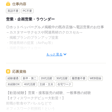
仕事内容
英語不要
PC不要
営業・企画営業・ラウンダー
◎ホットペッパーグルメ掲載中の既存店舗へ電話営業のお仕事
～カスタマーサクセスや関連商材のクロスセル～
・掲載プランのプランアップ提案
・関連商材の提案（AirPay等）
・掲載店舗のフォロー
・解約阻止
もっと見る
など
◎研修中の業務内容（約1ヵ月基本出社）
・座学→ロープレ→実際に架電（台本もあり簡単な電話案内）
応募資格
※配属先によって出社頻度が変わります。
経験優遇
新卒・第二
20代活躍
30代活躍
履歴書不要
WEB登録
※派遣から直接雇用への可能性あり。但し、試験・選考有り
未経験OK
40代活躍
主婦・主夫
在宅ワーク
【歓迎/経験】営業・接客販売の経験、一般事務の経験
応募する
【オフィスワークデビュー大歓迎！】
前職が飲食やアパレルなどで
オフィスワーク初挑戦！という