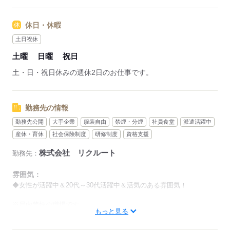
休日・休暇
土日祝休
土曜
日曜
祝日
土・日・祝日休みの週休2日のお仕事です。
勤務先の情報
勤務先公開
大手企業
服装自由
禁煙・分煙
社員食堂
派遣活躍中
産休・育休
社会保険制度
研修制度
資格支援
株式会社 リクルート
勤務先：
雰囲気：
◆女性が活躍中＆20代～30代活躍中＆活気のある雰囲気！
※屋内禁煙の職場です
もっと見る
低い
高い
多い年齢層