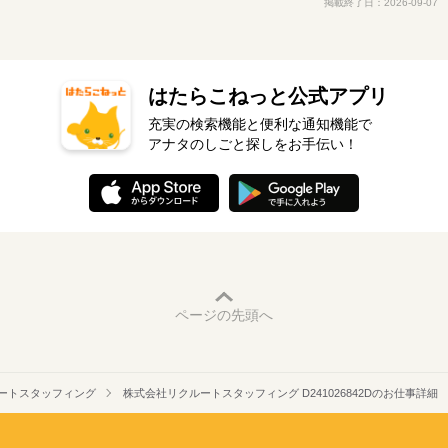
掲載終了日：2026-09-07
はたらこねっと公式アプリ
充実の検索機能と便利な通知機能で
アナタのしごと探しをお手伝い！
ページの先頭へ
ートスタッフィング
株式会社リクルートスタッフィング D241026842Dのお仕事詳細