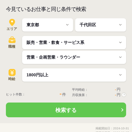
今見ているお仕事と同じ条件で検索
エリア
職種
時給
-
円
平均時給：
-
件
ヒット件数：
-
円
月収換算：
?
検索する
掲載開始日：2024-10-31