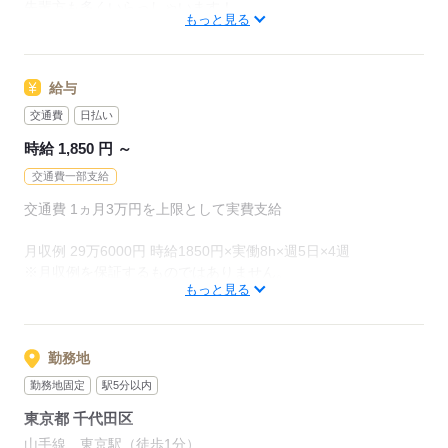
先輩方も多くいらっしゃいます！
もっと見る
オフィス未経験でもチャレンジできる
お仕事が他にもたくさん♪
給与
就業前にも、オンラインでの研修など
サポート体制も整えていますので
交通費
日払い
安心してご応募ください◎
時給 1,850 円 ～
交通費一部支給
応募する
交通費 1ヵ月3万円を上限として実費支給
月収例 29万6000円 時給1850円×実働8h×週5日×4週
※月収例を保証するものではありません。
もっと見る
※給与即受取りサービス利用可（利用条件有）
ha_rs_001
勤務地
勤務地固定
駅5分以内
応募する
東京都 千代田区
山手線 東京駅（徒歩1分）