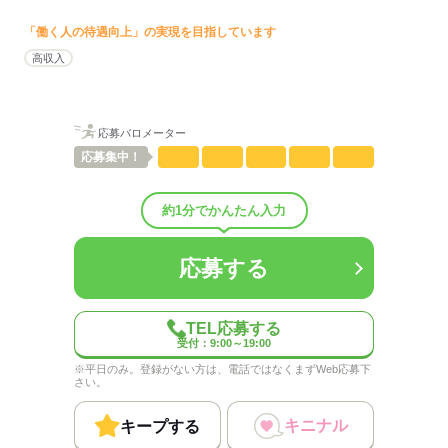
「働く人の待遇向上」の実現を目指しています
男性
女性
男女の割合
高収入
ひとりで
みんなで
仕事の仕方
応募バロメーター
しずか
にぎやか
職場の様子
配属先部署：
応募
集中！
営業部門
人数
5人
約1分でかんたん入力
男女比
（男0：女1）
平均年齢
25歳
概要：
応募する
業界
マスコミ関連
事業内容
出版・印刷
TEL応募する
受付：9:00～19:00
応募する
※平日のみ。登録がない方は、電話ではなくまずWeb応募下
さい。
キニナル
キープする