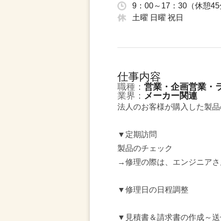
9：00～17：30（休憩
土曜 日曜 祝日
仕事内容
職種：
営業・企画営業・
業界：
メーカー関連
法人のお客様が購入した製品
▼定期訪問
製品のチェック
→修理の際は、エンジニアさ
▼修理日の日程調整
▼見積書＆請求書の作成～送