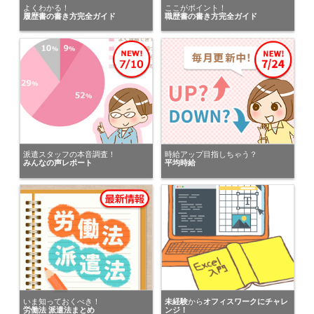
にキニナルを送りました。
よくわかる！
ここがポイント！
履歴書の書き方完全ガイド
職歴書の書き方完全ガイド
東京都の女性が
マンパワーグループ株式会社（関東）
にキニナルを送りました。
東京都の女性が
パーソルエクセルHRパートナーズ株式会社
にキニナルを送りました。
神奈川県の女性が
株式会社アーデントスタッフ 新宿オフィス
派遣スタッフの本音調査！
時給アップ目指しちゃう？
みんなの声レポート
平均時給
にキニナルを送りました。
埼玉県の女性が
ランスタッド株式会社
にキニナルを送りました。
神奈川県の女性が
株式会社リクルートスタッフィング
にキニナルを送りました。
東京都の女性が
いま知っておくべき！
未経験
から
オフィスワークにチャレ
労働法 派遣法まとめ
ンジ！