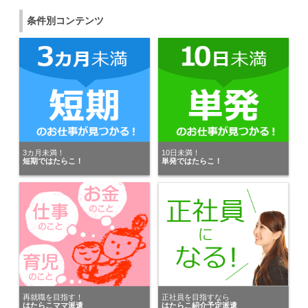
神奈川県の女性が
株式会社カインズサービス 相模原営業所
条件別コンテンツ
にキニナルを送りました。
神奈川県の女性が
株式会社スタッフサービス
にキニナルを送りました。
神奈川県の男性が
トランスコスモスパートナーズ株式会社
にキニナルを送りました。
3カ月未満！
10日未満！
短期ではたらこ！
単発ではたらこ！
株式会社綜合キャリアオプション
が埼玉県の女性にキニナルを送りました。
東京都の女性が
パーソルエクセルHRパートナーズ株式会社
にキニナルを送りました。
千葉県の女性が
ヒューマンリソシア株式会社（行政・自治体）
再就職を目指す！
正社員を目指すなら
にキニナルを送りました。
はたらこママ派遣
はたらこ紹介予定派遣