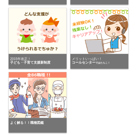
パーソルテンプスタッフ株式会社
にキニナルを送りました。
神奈川県の男性が
株式会社日本パーソナルビジネス 新宿支店
にキニナルを送りました。
神奈川県の女性が
株式会社スタッフサービス ＩＴソリューションブ…
にキニナルを送りました。
2015年改正！
メリットいっぱい！
子ども・子育て支援新制度
コールセンター
ではたらこ！
埼玉県の女性が
ランスタッド株式会社
にキニナルを送りました。
埼玉県の男性が
株式会社キャリア SW事業本部
にキニナルを送りました。
千葉県の男性が
株式会社H4
よく解る！！職種図鑑
にキニナルを送りました。