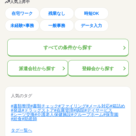
人気上昇中
在宅ワーク
残業なし
時短OK
未経験×事務
一般事務
データ入力
すべての条件
から探す
派遣会社から探す
登録会から探す
人気のタグ
#書類整理
#書類チェック
#ファイリング
#メール対応
#箱詰め
#発送
#ドラッグストア
#在庫管理
#病院
#デイサービス
#シーツ交換
#介護老人保健施設
#グループホーム
#保育園
#給食
#助産師
タグ一覧へ