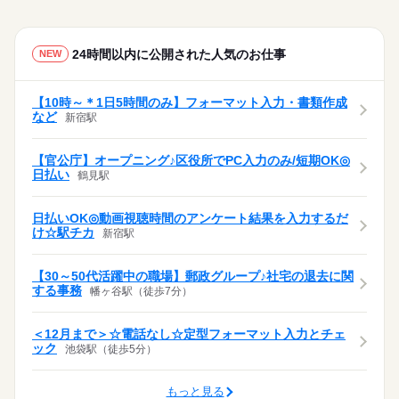
24時間以内に公開された人気のお仕事
NEW
【10時～＊1日5時間のみ】フォーマット入力・書類作成
など
新宿駅
【官公庁】オープニング♪区役所でPC入力のみ/短期OK◎
日払い
鶴見駅
日払いOK◎動画視聴時間のアンケート結果を入力するだ
け☆駅チカ
新宿駅
【30～50代活躍中の職場】郵政グループ♪社宅の退去に関
する事務
幡ヶ谷駅（徒歩7分）
＜12月まで＞☆電話なし☆定型フォーマット入力とチェ
ック
池袋駅（徒歩5分）
もっと見る