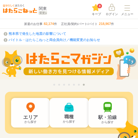
0
関東
変更
キープ
ログイン
メニュー
82,174
218,967
派遣のお仕事
件
正社員/契約/パート/バイト
件
熊本県で発生した地震の影響について
バイトル・はたらこねっと両会員向け／機能変更のお知らせ
職種
エリア
駅・沿線
から探す
から探す
から探す