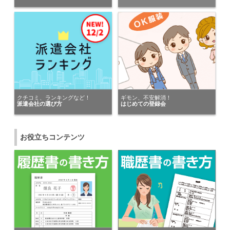
千葉県の男性が
アデコ株式会社 Tech Talent事業本部
にキニナルを送りました。
東京都の女性が
株式会社プランズスタジオ
にキニナルを送りました。
神奈川県の女性が
クチコミ、ランキングなど！
ギモン、不安解消！
パーソルテンプスタッフ株式会社
派遣会社の選び方
はじめての登録会
にキニナルを送りました。
神奈川県の女性が
お役立ちコンテンツ
株式会社スタッフサービス ＩＴソリューションブ…
にキニナルを送りました。
千葉県の女性が
株式会社グラスト 渋谷オフィス
にキニナルを送りました。
千葉県の男性が
マンパワーグループ株式会社（関東）