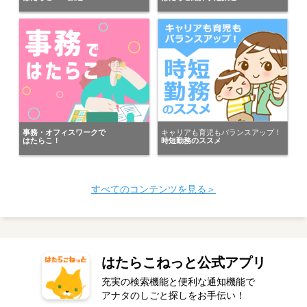
千葉県の男性が
株式会社ウィズ（ケン太君の人材派遣）
にキニナルを送りました。
神奈川県の女性が
株式会社リクルートスタッフィング ＩＴスタッフ…
にキニナルを送りました。
千葉県の男性が
キャリアも育児もバランスアップ！
事務・オフィスワークで
株式会社スタッフサービス ＩＴソリューションブ…
時短勤務のススメ
はたらこ！
にキニナルを送りました。
東京都の女性が
すべてのコンテンツを見る＞
パーソルクロステクノロジー株式会社（機電）
にキニナルを送りました。
神奈川県の女性が
キャリアリンク株式会社（東証プライム市場）
はたらこねっと公式アプリ
にキニナルを送りました。
充実の検索機能と便利な通知機能で
東京都の女性が
アナタのしごと探しをお手伝い！
キャリアリンク株式会社（東証プライム市場）