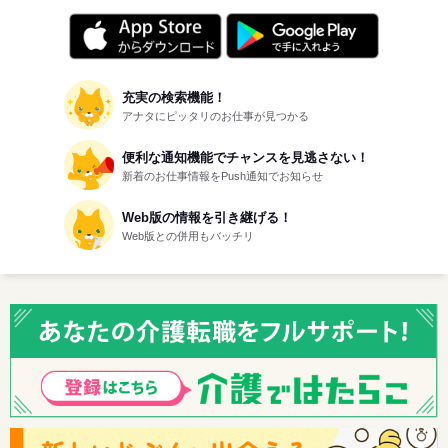
にキニナルを送りました。
ピックル株式会社
が東京都の女性にキニナルを送りました。
充実の検索機能！
アナタにピッタリのお仕事が見つかる
埼玉県の男性が
ヒューマンリソシア株式会社（関東）
便利な通知機能でチャンスを見逃さない！
にキニナルを送りました。
新着のお仕事情報をPush通知でお知らせ
東京都の女性が
Web版の情報を引き継げる！
株式会社キャリアデザインセンター
Web版との併用もバッチリ
にキニナルを送りました。
神奈川県の男性が
株式会社リクルートスタッフィング ＩＴスタッフ…
にキニナルを送りました。
東京都の女性が
日本メディカルシステム株式会社
にキニナルを送りました。
東京都の女性が