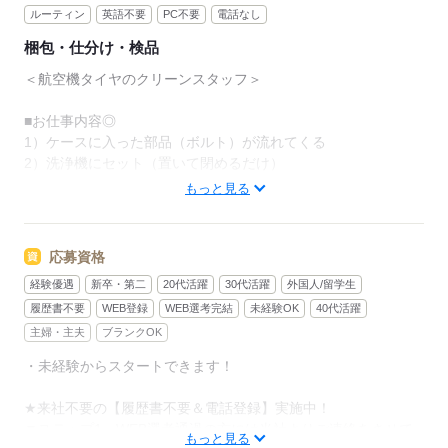
ルーティン
英語不要
PC不要
電話なし
梱包・仕分け・検品
＜航空機タイヤのクリーンスタッフ＞
■お仕事内容◎
1）ケースに入った部品（ボルト）が流れてくる
2）洗浄機にセット（置いて閉めるだけ）
3）ボタンを押すだけで自動洗浄！
もっと見る
4）残った汚れをブラシで軽くこすって仕上げ
■ここがポイント◎
応募資格
・扱うのは小さな部品のみ！重たい物ナシ◎
経験優遇
新卒・第二
20代活躍
30代活躍
外国人/留学生
・ケースごとに管理（シリアルコードあり）
→ 他の部品と混ざらないようにだけ注意！
履歴書不要
WEB登録
WEB選考完結
未経験OK
40代活躍
・作業後はコードをサッと消すだけ（肌への影響ほぼなし）
主婦・主夫
ブランクOK
・未経験からスタートできます！
■航空機に関する知識は不要◎
・未経験でもすぐ覚えられるカンタン内容♪
★来社不要の【履歴書不要＆電話登録】実施中！
・社員さんが丁寧に教えてくれるので安心◎
▼ステップ1 WEB選考通過の方には当社よりご連絡をさせて
もっと見る