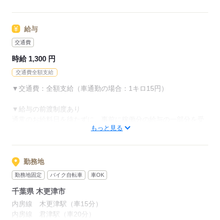
いただきます。
お昼は1食「210円」でお弁当が食べられます！
▼ステップ2 専用サイトから入力すれば履歴書不要！
▼ステップ3 登録日・時間を決めて、当社からの電話を待てば
給与
OK！
応募する
交通費
＜＜これで電話登録の準備完了！＞＞
時給 1,300 円
電話登録の所要時間は大体20分程度！
交通費全額支給
▼交通費：全額支給（車通勤の場合：1キロ15円）
応募する
▼給与の前渡制度あり
通常のお給料日を待たずに、事前に稼働分の給与の一部分を受
もっと見る
け取れる制度です。
▼キニナルQ&A
Q：締め日と支払日は？
勤務地
A：月末締めの、翌15日払いです。お給料日前に必要な場合は
勤務地固定
バイク自転車
車OK
給与の前払い制度もありますよ。
千葉県 木更津市
月に1回まで使用できるので、通常の給与日とあわせて月2回、
お給料を受け取れます！必要な時にご相談ください。
内房線 木更津駅（車15分）
内房線 君津駅（車20分）