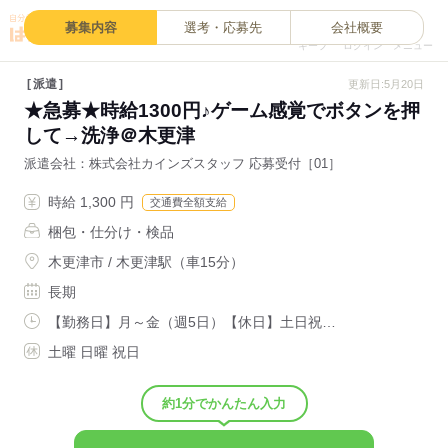
0
募集内容
選考・応募先
会社概要
キープ
ログイン
メニュー
派遣
更新日:5月20日
★急募★時給1300円♪ゲーム感覚でボタンを押
して→洗浄＠木更津
派遣会社
株式会社カインズスタッフ 応募受付［01］
時給 1,300 円
交通費全額支給
梱包・仕分け・検品
木更津市 / 木更津駅（車15分）
長期
【勤務日】月～金（週5日）【休日】土日祝…
土曜 日曜 祝日
約1分でかんたん入力