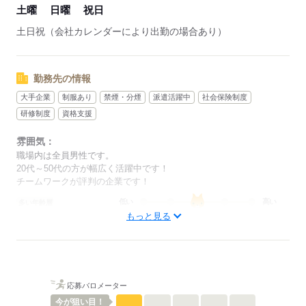
土曜
日曜
祝日
土日祝（会社カレンダーにより出勤の場合あり）
勤務先の情報
大手企業
制服あり
禁煙・分煙
派遣活躍中
社会保険制度
研修制度
資格支援
雰囲気：
職場内は全員男性です。
20代～50代の方が幅広く活躍中です！
チームワークが評判の企業です！
低い
高い
多い年齢層
もっと見る
男性
女性
男女の割合
ひとりで
みんなで
仕事の仕方
応募バロメーター
今が
狙い目！