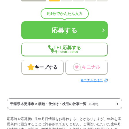
しずか
にぎやか
職場の様子
配属先部署：
木更津工場
約1分でかんたん入力
人数
20人
男女比
（男8：女2）
応募する
平均年齢
35.3歳
概要：
業界
サービス関連
事業内容
整備工場
TEL応募する
受付：9:00～19:00
応募する
キニナル
キープする
キニナルとは？
千葉県木更津市 × 梱包・仕分け・検品の仕事一覧
(53件)
応募時や応募後に生年月日情報をお尋ねすることがありますが、年齢を雇
用条件に設定することは許容されておりません。ご回答いただいた生年月