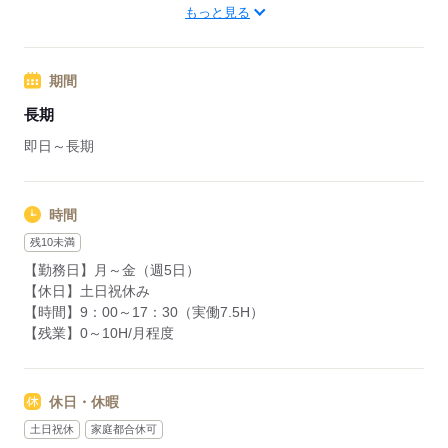
Q：お昼はどんなところで食べますか？
久留里線 横田駅（車15分）
もっと見る
A：休憩所があります。みなさん、持参したお弁当を皆さん食
車・バイク・自転車通勤OK！
べています。
無料の駐車場・駐輪場完備してます♪
周辺情報：
期間
■車で4分の場所にコンビニあり
応募する
長期
即日～長期
応募する
時間
残10未満
【勤務日】月～金（週5日）
【休日】土日祝休み
【時間】9：00～17：30（実働7.5H）
【残業】0～10H/月程度
休日・休暇
土日祝休
家庭都合休可