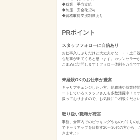
◆残業 手当支給
◆制服・安全靴貸与
◆資格取得支援制度あり
PRポイント
スタッフフォローに自信あり
お仕事久しぶりだけど大丈夫かな・・・土日
心配事が出てくると思います。カウンセラーが
こまめに訪問します！フォロー体制も万全で
未経験OKのお仕事が豊富
キャリアチェンジしたい方、勤務地や就業時間
ートしているスタッフさんも多数活躍中！ま
扱っておりますので、お気軽にご相談くださ
取り扱い職種が豊富
事務、倉庫内でのピッキングやものづくりのお
でキャリアップを目指す20～30代の方から
きますよ♪