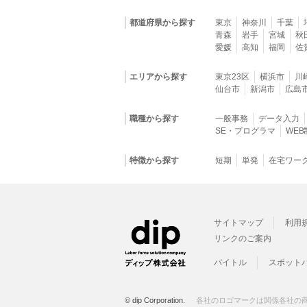
都道府県から探す
東京
神奈川
千葉
青森
岩手
宮城
秋
愛媛
高知
福岡
佐
エリアから探す
東京23区
横浜市
川
仙台市
新潟市
広島
職種から探す
一般事務
データ入力
SE・プログラマ
WE
特徴から探す
短期
単発
在宅ワー
サイトマップ
利用
リンクのご案内
バイトル
スポット
© dip Corporation.
各社のロゴマークは関係各社の