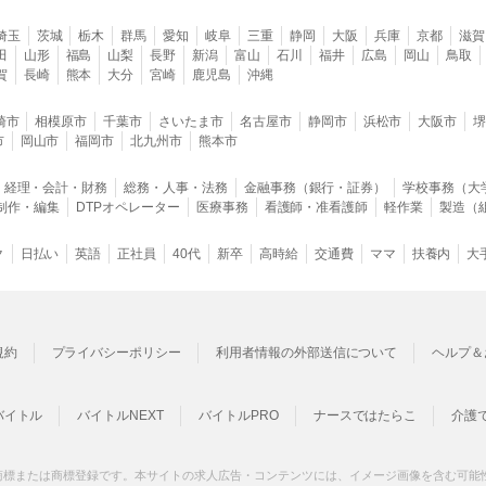
埼玉
茨城
栃木
群馬
愛知
岐阜
三重
静岡
大阪
兵庫
京都
滋賀
田
山形
福島
山梨
長野
新潟
富山
石川
福井
広島
岡山
鳥取
賀
長崎
熊本
大分
宮崎
鹿児島
沖縄
崎市
相模原市
千葉市
さいたま市
名古屋市
静岡市
浜松市
大阪市
市
岡山市
福岡市
北九州市
熊本市
経理・会計・財務
総務・人事・法務
金融事務（銀行・証券）
学校事務（大
B制作・編集
DTPオペレーター
医療事務
看護師・准看護師
軽作業
製造（
ク
日払い
英語
正社員
40代
新卒
高時給
交通費
ママ
扶養内
大
規約
プライバシーポリシー
利用者情報の外部送信について
ヘルプ＆
バイトル
バイトルNEXT
バイトルPRO
ナースではたらこ
介護
商標または商標登録です。本サイトの求人広告・コンテンツには、イメージ画像を含む可能