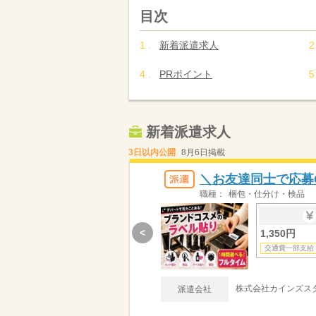
目次
新着派遣求人
PRポイント
新着派遣求人
3日以内公開
8月6日掲載
＼お友達同士で応募
職種：
梱包・仕分け・検品
<
1,350円
交通費一部支給
株式会社カインズスタ
派遣会社