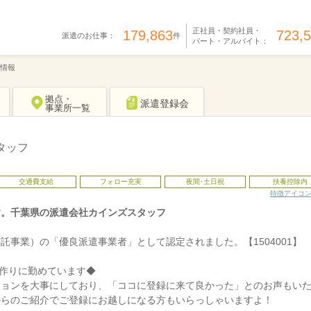
正社員・契約社員・
179,863
723,
派遣のお仕事：
件
パート・アルバイト：
情報
拠点・
派遣登録会
事業所一覧
タッフ
交通費支給
フォロー充実
夜間･土日祝
扶養控除内
特徴アイコ
す。千葉県の派遣会社カインズスタッフ
事業）の「優良派遣事業者」として認定されました。【1504001】
作りに勤めています◆
ションを大事にしており、「ココに登録に来て良かった」とのお声もい
からのご紹介でご登録にお越しになる方もいらっしゃいますよ！