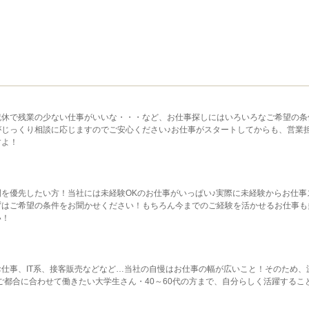
祝休で残業の少ない仕事がいいな・・・など、お仕事探しにはいろいろなご希望の条
じっくり相談に応じますのでご安心ください♪お仕事がスタートしてからも、営業
すよ！
を優先したい方！当社には未経験OKのお仕事がいっぱい♪実際に未経験からお仕事
ずはご希望の条件をお聞かせください！もちろん今までのご経験を活かせるお仕事も
い！
仕事、IT系、接客販売などなど…当社の自慢はお仕事の幅が広いこと！そのため、
、ご都合に合わせて働きたい大学生さん・40～60代の方まで、自分らしく活躍するこ