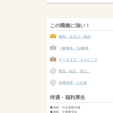
この職種に強い！
梱包・仕分け・検品
一般事務・OA事務
データ入力・タイピング
製造（組立・加工）
倉庫管理・入出荷
待遇・福利厚生
◆保険 社会保険完備
◆通勤 交通費支給