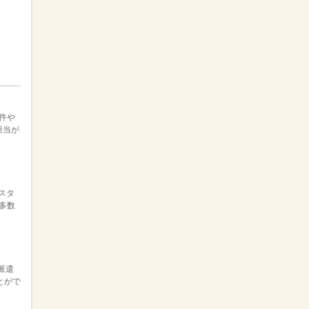
件や
担当が
スタ
多数
派遣
とがで