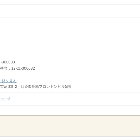
300003
：12-ユ-300082
一覧を見る
市葛飾町2丁目340番地フロントンビル5階
.co.jp/