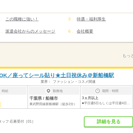
この職種に強い！
待遇・福利厚生
派遣会社からのメッセージ
会社概要
もっ
OK／座ってシール貼り★土日祝休み＠新船橋駅
業界：
ファッション・コスメ関連
時給
勤務地
期間・時間
千葉県 / 船橋市
3ヵ月以上
■平日週5日もしくは平日週4日（選択可）■勤...
東武野田線新船橋駅（徒歩2分）
詳細を見る
ッフ 応募受付［01］