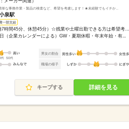
：メーカー関連）
単な事務作業・製品の検査など、希望を考慮します！★未経験でもイチか...
和小泉駅
費一部支給
長期 / 8：30～17：00（実働7時間45分、休憩45分）☆残業や土曜出勤できる方は
・祝日（企業カレンダーによる）GW・夏期休暇・年末年始・有...
男女の割合
職場の様子
詳細を見る
キープする