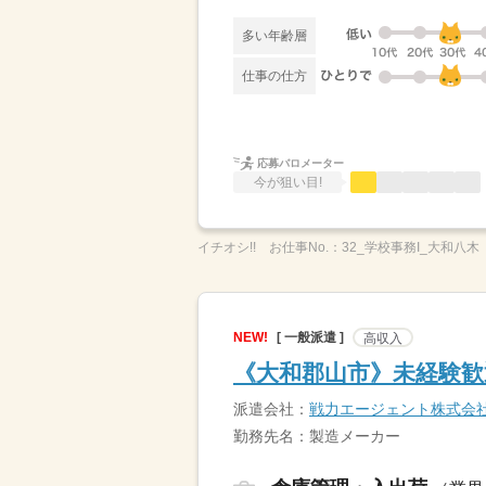
多い年齢層
仕事の仕方
応募バロメーター
今が狙い目!
イチオシ!!
お仕事No.：
32_学校事務I_大和八木
NEW!
[ 一般派遣 ]
高収入
《大和郡山市》未経験歓
派遣会社：
戦力エージェント株式会
勤務先名：製造メーカー