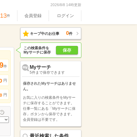
2026/8/8 14時更新
713
会員登録
ログイン
件
0
キープ中のお仕事
件
この検索条件を
保存
Myサーチに保存
9
件
Myサーチ
5件まで保存できます
0
円
保存されたMyサーチはありませ
ん。
円
0
お気に入りの検索条件をMyサー
チに保存することができます。
仕事一覧にある「Myサーチに保
存」ボタンから保存できます。
会員登録は不要です。
最近検索した条件