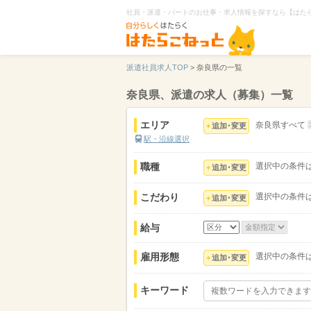
社員・派遣・パートのお仕事・求人情報を探すなら【はた
派遣社員求人TOP
>
奈良県の一覧
奈良県、派遣の求人（募集）一覧
エリア
奈良県すべて
追加･変更
駅・沿線選択
職種
選択中の条件
追加･変更
こだわり
選択中の条件
追加･変更
給与
雇用形態
選択中の条件
追加･変更
キーワード