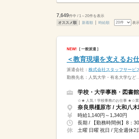
7,649
件中 / 1～20件を表示
表
オススメ順
新着順
時給順
NEW!
[ 一般派遣 ]
＜教育現場を支えるお仕
派遣会社：
株式会社スタッフサービ
勤務先名：人気大学・有名大学など
学校・大学事務・図書館
☆★ 人気！学校事務のお仕事 ★☆
奈良県橿原市 / 大和八木
時給1,140円～1,340円
土曜 日曜 祝日 / 完全週