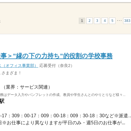
1
2
3
4
5
･･･
383
示
事＞”縁の下の力持ち”的役割の学校事務
ス（オフィス事業部）
応募受付（奈良2）
…さまざま！
（業界：サービス関連）
業務はデータ入力やパンフレットの作成、教員や学生さんとのやりとりなど様々...
駅
長期 / 【勤務時間例】8：30-17：309：00-17：009：00-1
休2日※お仕事により異なりますが平日のみ・週5日のお仕事が...