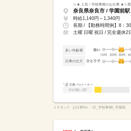
☆★ 人気！学校事務のお仕事 ★☆
奈良県奈良市 / 学園前駅
時給1,140円～1,340円
土曜 日曜 祝日 / 完全週
多い年齢層
仕事の仕方
応募バロメーター
今が狙い目!
イチオシ!!
お仕事No.：
32_学校事務I_学園前