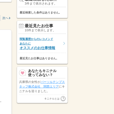
3件まで表示されます。
最近検索した条件はありません。
次へ
最近見たお仕事
10件まで表示します。
閲覧履歴からのレコメンド
あなたに
オススメのお仕事情報
最近見たお仕事はありません。
あなたもキニナル
使ってみない？
兵庫県の女性が
パーソルテンプス
タッフ株式会社 関西エリア
にキ
ニナルを送りました。
トランスコスモスパートナーズ株
キニナルとは
8：009：30-18：30など※派遣先...
式会社
が大阪府の女性にキニナル
を送りました。