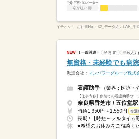
応募バロメーター
今が狙い目!
イチオシ!!
お仕事No.：
32_データ入力LWB_学
NEW!
[ 一般派遣 ]
給与UP
年齢入力
無資格・未経験でも病院
派遣会社：
マンパワーグループ株式
看護助手
（業界：医療・
【仕事内容】病院での看護助手/ナー
奈良県香芝市 / 五位堂駅
時給1,350円～1,550円
交通
長期 / 【時短～フルタイム勤