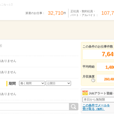
らこねっと】
正社員・契約社員・
32,710
107,
派遣のお仕事：
件
パート・アルバイト：
この条件のお仕事件数
7,64
はありません
1,48
平均時給
はありません
月収換算
260,48
期間
Jobアラート登録
はありません
この条件でメールを
受け取る
（無料）