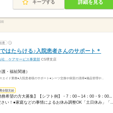
詳細を見る
キープする
園前
任意
?
ではたらける♪入院患者さんのサポート＊
会社 ケアサービス事業部
CS堺支店
介護・福祉関連）
スエイド業務●入院患者様のサポート●シーツ交換や病室の清掃●備品管理や...
費全額支給
務希望の方大募集】【シフト例】・7：00～14：00・9：00...
●希望のお休みをご相談ください！●家庭などの事情によるお休み