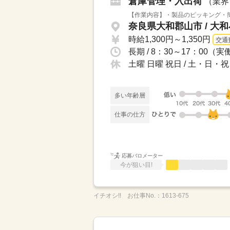
倉庫管理・入出荷
（業界
【作業内容】・製品のピッキング・簡
奈良県大和郡山市 / 大
時給1,300円～1,350円
交通
土曜 日曜 祝日 / 土・日
多い年齢層
仕事の仕方
応募バロメーター
今が狙い目!
イチオシ!!
お仕事No.：
1613-675