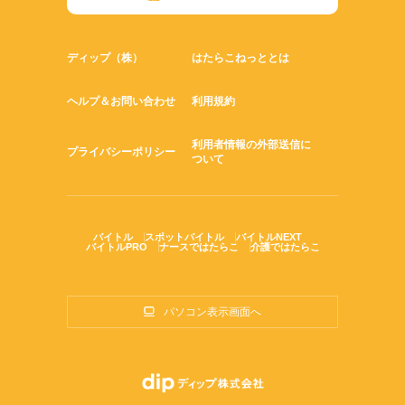
ディップ（株）
はたらこねっととは
ヘルプ＆お問い合わせ
利用規約
利用者情報の外部送信に
プライバシーポリシー
ついて
バイトル
スポットバイトル
バイトルNEXT
バイトルPRO
ナースではたらこ
介護ではたらこ
パソコン表示画面へ