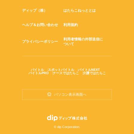
ディップ（株）
はたらこねっととは
ヘルプ＆お問い合わせ
利用規約
利用者情報の外部送信に
プライバシーポリシー
ついて
バイトル
スポットバイトル
バイトルNEXT
バイトルPRO
ナースではたらこ
介護ではたらこ
パソコン表示画面へ
© dip Corporation.