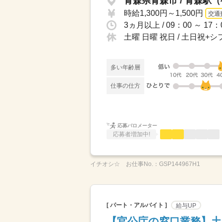
青森県青森市 / 青森駅
時給1,300円～1,500円
交通
3ヵ月以上 / 09：00 ～ 1
土曜 日曜 祝日 / 土日祝
多い年齢層
仕事の仕方
応募バロメーター
応募者増加中!
イチオシ☆
お仕事No.：
GSP144967H1
[ パート・アルバイト ]
給与UP
【官公庁の窓口業務】土