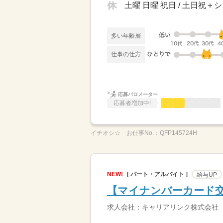
土曜 日曜 祝日 / 土日祝
多い年齢層
仕事の仕方
応募バロメーター
応募者増加中!
イチオシ☆
お仕事No.：
QFP145724H
NEW!
[ パート・アルバイト ]
給与UP
【マイナンバーカード交
求人会社：キャリアリンク株式会社