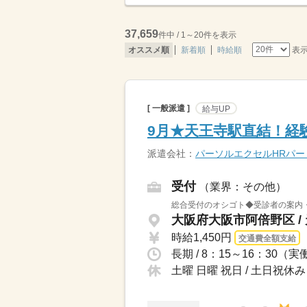
37,659
件中 / 1～20件を表示
表
オススメ順
新着順
時給順
[ 一般派遣 ]
給与UP
9月★天王寺駅直結！経
派遣会社：
パーソルエクセルHRパ
受付
（業界：その他）
総合受付のオシゴト◆受診者の案内・
大阪府大阪市阿倍野区 /
時給1,450円
交通費全額支給
長期 / 8：15～16：30
土曜 日曜 祝日 / 土日