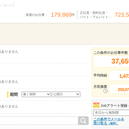
らこねっと】
正社員・契約社員・
179,869
723,
派遣のお仕事：
件
パート・アルバイト：
はありません
この条件のお仕事件数
37,65
1,47
平均時給
はありません
月収換算
259,07
期間
Jobアラート登録
はありません
この条件でメールを
受け取る
（無料）