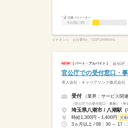
応募バロメーター
今が狙い目!
イチオシ☆
お仕事No.：
GSP144964H1
NEW!
[ パート・アルバイト ]
給与UP
官公庁での受付窓口・事
求人会社：キャリアリンク株式会社
受付
（業界：サービス関
［官公庁での受付窓口・事務］・申出
埼玉県八潮市 / 八潮駅（
時給1,300円～1,400円
交通
3ヵ月以上 / 08：30 ～ 