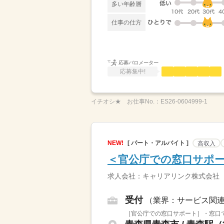
多い年齢層
仕事の仕方
応募バロメーター
応募集中!
イチオシ★
お仕事No.：
ES26-0604999-1
NEW!
[ パート・アルバイト ]
高収入
＜官公庁での窓口サポー
求人会社：キャリアリンク株式会社
受付
（業界：サービス関
［官公庁での窓口サポート］・窓口で