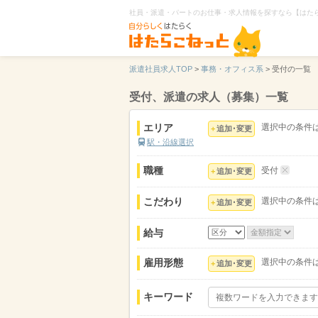
社員・派遣・パートのお仕事・求人情報を探すなら【はた
派遣社員求人TOP
>
事務・オフィス系
>
受付の一覧
受付、派遣の求人（募集）一覧
エリア
選択中の条件
追加･変更
駅・沿線選択
職種
受付
追加･変更
こだわり
選択中の条件
追加･変更
給与
雇用形態
選択中の条件
追加･変更
キーワード