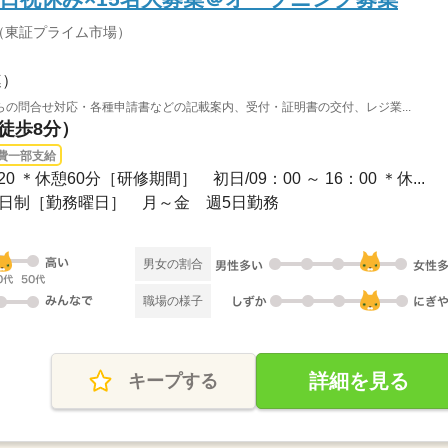
（東証プライム市場）
連）
の問合せ対応・各種申請書などの記載案内、受付・証明書の交付、レジ業...
（徒歩8分）
費一部支給
：20 ＊休憩60分［研修期間］ 初日/09：00 ～ 16：00 ＊休...
休二日制［勤務曜日］ 月～金 週5日勤務
男女の割合
職場の様子
詳細を見る
キープする