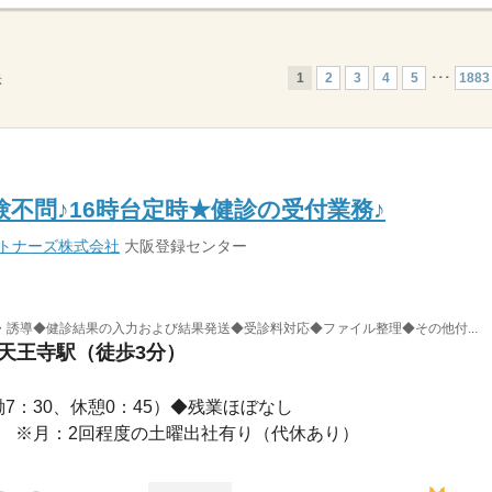
1
2
3
4
5
･･･
1883
示
験不問♪16時台定時★健診の受付業務♪
ートナーズ株式会社
大阪登録センター
誘導◆健診結果の入力および結果発送◆受診料対応◆ファイル整理◆その他付...
 天王寺駅（徒歩3分）
（実働7：30、休憩0：45）◆残業ほぼなし
祝休み ※月：2回程度の土曜出社有り（代休あり）