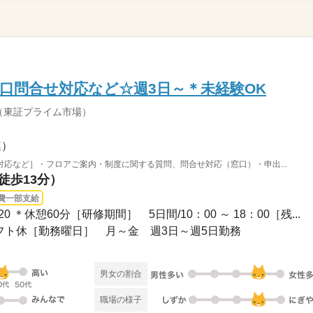
口問合せ対応など☆週3日～＊未経験OK
（東証プライム市場）
連）
応など］・フロアご案内・制度に関する質問、問合せ対応（窓口）・申出...
徒歩13分）
費一部支給
7：20 ＊休憩60分［研修期間］ 5日間/10：00 ～ 18：00［残...
+シフト休［勤務曜日］ 月～金 週3日～週5日勤務
男女の割合
職場の様子