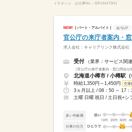
イチオシ☆
お仕事No.：
ISP144270H1
NEW!
[ パート・アルバイト ]
給与UP
官公庁の来庁者案内・窓
求人会社：キャリアリンク株式会社
受付
（業界：サービス関
［官公庁の来庁者案内・窓口問合せ対
北海道小樽市 / 小樽駅（
時給1,350円～1,450円
交通
3ヵ月以上 / 08：50 ～ 1
土曜 日曜 祝日 / 土日祝
多い年齢層
仕事の仕方