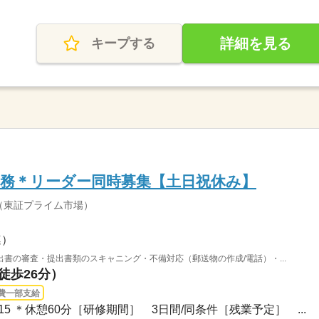
詳細を見る
キープする
務＊リーダー同時募集【土日祝休み】
（東証プライム市場）
連）
書の審査・提出書類のスキャニング・不備対応（郵送物の作成/電話）・...
徒歩26分）
費一部支給
17：15 ＊休憩60分［研修期間］ 3日間/同条件［残業予定］ ...