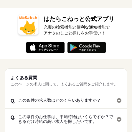
の繰り返しとなります ※月給制なので、収入安定で安心です♪
派遣活躍中
英語不要
土曜 日曜 祝日
休日・休暇
はたらこねっと公式アプリ
■完全週休2日制（土日祝休み）
■休日出勤：無し
充実の検索機能と便利な通知機能で
■年末年始休暇：12月29日～1月3日
アナタのしごと探しをお手伝い！
よくある質問
このページの求人に関して、よくあるご質問をご紹介します。
この条件の求人数はどのくらいありますか？
Q.
この条件のお仕事は、平均時給はいくらですか？で
Q.
きるだけ時給の高い求人を探したいです。