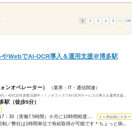
1
2
3
4
5
･･･
195
示
ルやWebでAI-OCR導入＆運用支援＠博多駅
ォンオペレーター）
（業界：IT・通信関連）
0代～40代女性多数活躍中！！／オフィスでAI‐OCRサービスの導入＆運用支援...
博多駅（徒歩5分）
長期 2026/9/1〜 / 09：00～17：30（実働7.5時間）※月に10時間程度※残業がある日、な...
１ヶ月以内にスター
休2日制／弊社は1時間単位で有給取得が可能です＊ちょっと病...