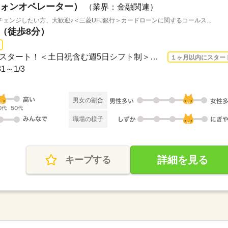
ォンオペレーター）
（業界：金融関連）
ェンジしたい方、大歓迎♪＜三菱UFJ銀行＞カードローンに関するコールス...
駅（徒歩8分）
長期 2026/9/1〜 / 9/1（火）スタート！＜土日祝含む週5日シフト制＞【平日】早番8：4...
１ヶ月以内にスター
～1/3
男女の割合
職場の様子
詳細を見る
キープする