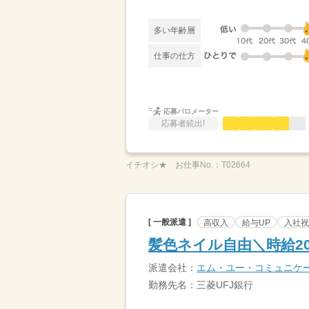
多い年齢層
仕事の仕方
応募バロメーター
応募者続出!
イチオシ★
お仕事No.：
T02664
[ 一般派遣 ]
高収入
給与UP
入社祝
髪色ネイル自由＼時給2
派遣会社：
エム・ユー・コミュニケ
勤務先名：三菱UFJ銀行