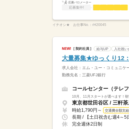
応募バロメーター
応募集中!
イチオシ★
お仕事No.：
rH20045
NEW!
[ 契約社員 ]
給与UP
入社祝い
大量募集★ゆっくり12
求人会社：エム・ユー・コミュニケ
勤務先名：三菱UFJ銀行
コールセンター（テレフ
10月、11月スタートが選べます！朝
東京都世田谷区 / 三軒
時給1,790円～
交通費全額支給
長期 / 【土日祝含む週4～5
完全週休2日制