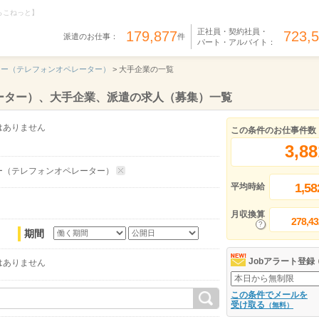
らこねっと】
正社員・契約社員・
179,877
723,
派遣のお仕事：
件
パート・アルバイト：
ター（テレフォンオペレーター）
>
大手企業の一覧
ーター）、大手企業、派遣の求人（募集）一覧
はありません
この条件のお仕事件数
3,88
ー（テレフォンオペレーター）
1,58
平均時給
月収換算
278,43
期間
Jobアラート登録
はありません
この条件でメールを
受け取る
（無料）