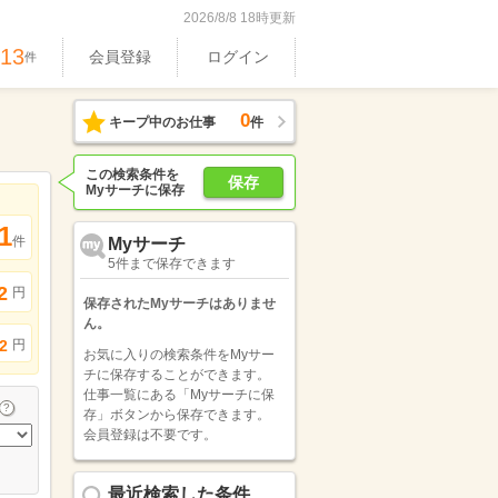
2026/8/8 18時更新
513
会員登録
ログイン
件
0
キープ中のお仕事
件
この検索条件を
保存
Myサーチに保存
1
件
Myサーチ
5件まで保存できます
2
円
保存されたMyサーチはありませ
ん。
円
2
お気に入りの検索条件をMyサー
チに保存することができます。
仕事一覧にある「Myサーチに保
存」ボタンから保存できます。
会員登録は不要です。
最近検索した条件