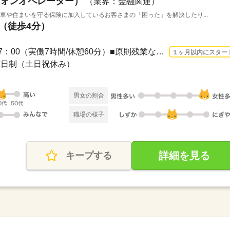
ォンオペレーター）
（業界：金融関連）
車や住まいを守る保険に加入しているお客さまの「困った」を解決したり...
駅（徒歩4分）
長期 2026/9/1〜 / 9：00～17：00（実働7時間/休憩60分）■原則残業なし お客さま対応...
１ヶ月以内にスター
休2日制（土日祝休み）
男女の割合
職場の様子
詳細を見る
キープする