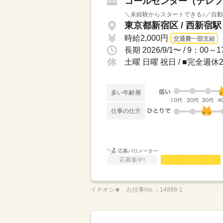
コールセンター（テレフ
＼未経験からスタートできる♪／自動
東京都新宿区 / 西新宿
時給2,000円
交通費一部支給
土曜 日曜 祝日 / ■完全週
多い年齢層
仕事の仕方
応募バロメーター
応募集中!
イチオシ★
お仕事No.：
14898-1