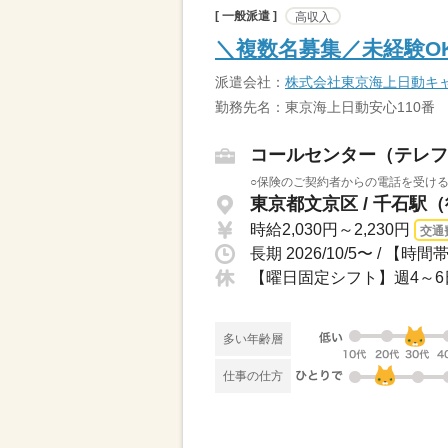
[ 一般派遣 ]
高収入
＼複数名募集／未経験O
派遣会社：
株式会社東京海上日動キ
勤務先名：東京海上日動安心110番
コールセンター（テレフ
○保険のご契約者からの電話を受ける
東京都文京区 / 千石駅
時給2,030円～2,230円
交通
多い年齢層
仕事の仕方