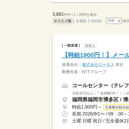
3,881
件中 / 1～20件を表示
表
オススメ順
新着順
時給順
[ 一般派遣 ]
高収入
【時給1900円！】メー
派遣会社：
株式会社ロータス
本社
勤務先名：NTTグループ
コールセンター（テレフ
月収30万以上～＊未経験OK！！＼2
福岡県福岡市博多区 / 
時給1,900円～
交通費全額支給
土曜 日曜 祝日 / 完全週