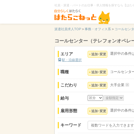
社員・派遣・パートのお仕事・求人情報を探すなら【はた
派遣社員求人TOP
>
事務・オフィス系
>
コールセン
コールセンター（テレフォンオペレ
エリア
選択中の条件
追加･変更
駅・沿線選択
職種
コールセンタ
追加･変更
こだわり
大手企業
追加･変更
給与
雇用形態
選択中の条件
追加･変更
キーワード