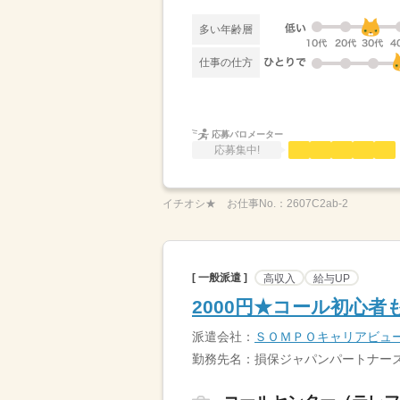
多い年齢層
仕事の仕方
応募バロメーター
応募集中!
イチオシ★
お仕事No.：
2607C2ab-2
[ 一般派遣 ]
高収入
給与UP
2000円★コール初心
派遣会社：
ＳＯＭＰＯキャリアビュ
勤務先名：損保ジャパンパートナー