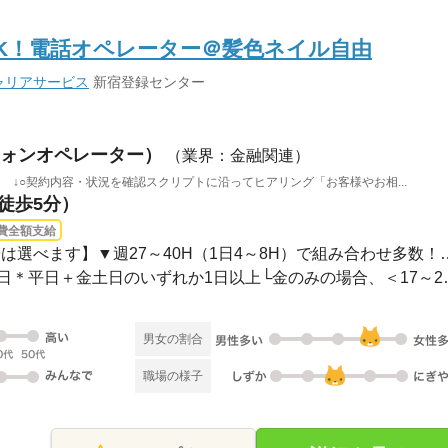
K！電話オペレーター＠髪色ネイル自由
ャリアサービス
新宿登録センター
ォンオペレーター）
（業界：金融関連）
 ↓○契約内容・状況を確認スクリプトに沿ってヒアリング「お客様やお相...
（徒歩5分）
費全額支給
長期 2026/10/5〜 / 【時間帯は選べます】▼
【曜日固定シフト】週4～6日
男女の割合
職場の様子