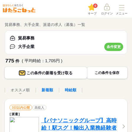
0
キープ
ログイン
メニュー
貿易事務、大手企業、派遣の求人（募集）一覧
貿易事務
大手企業
条件変更
775
( 平均時給：1,705円 )
件
この条件の
新着を受け取る
この条件を保存
オススメ順
新着順
時給順
3日以内公開
高収入
派遣
【パナソニックグループ】高時
給！駅スグ！輸出入業務経験者