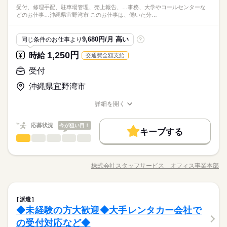
受付、修理手配、駐車場管理、売上報告、…事務、大学やコールセンターな
どのお仕事…沖縄県宜野湾市 このお仕事は、働いた分…
9,680円/月 高い
同じ条件のお仕事より
?
1,250円
時給
交通費全額支給
受付
沖縄県宜野湾市
詳細を開く
職種/応募資格
お仕事の特徴
給与/時間/休日
応募状況
今が狙い目！
キープする
受付
サービス関連
業界
職種
◆総合ビル管理会社◆残業ほぼナシが魅力的★無料の駐車場完
備＆車通勤ＯＫです！ 【お願いしたいお仕事の内容】 請求
株式会社スタッフサービス オフィス事業本部
職種/応募資格
お仕事の特徴
給与/時間/休日
書発行、受付、修理手配、駐車場管理、売上報告、お礼状作
成、暑中見舞い・年賀状・お中元・お歳暮の手配、電話・メー
◆うれしい土日祝お休み！駅から徒歩圏内！ＯＪＴしっかり！
ル対応などをお願いします。 ♪♪引継ぎあり♪♪ ▼こちらのお仕
続きを読む
リフレッシュできる休憩室完備！同業務の方がいるので安
受付
職種
事のほかにも 電話なしのコツコツ系データ入力や英語を使う事
心♪制服あり・更衣室利用可能です！
派遣
務、 大学やコールセンターなどのお仕事も扱っています。 在宅
◆未経験の方大歓迎◆大手レンタカー会社で
◆総合ビル管理会社◆残業ほぼナシが魅力的★無料の駐車場完
のお仕事があるエリアも☆ 9月・10月スタートもご相談ください
サービス関連
応募資格
業界
備＆車通勤ＯＫです！ 【お願いしたいお仕事の内容】 請求
の受付対応など◆
♪