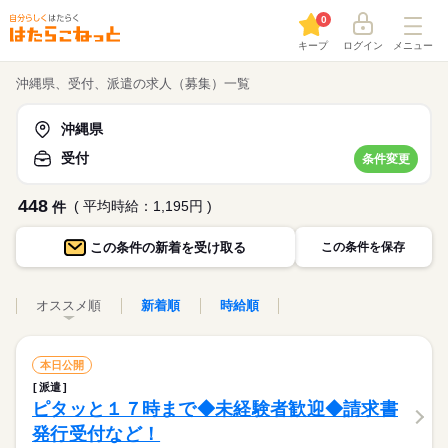
0
キープ
ログイン
メニュー
沖縄県、受付、派遣の求人（募集）一覧
沖縄県
受付
条件変更
448
( 平均時給：1,195円 )
件
この条件の
新着を受け取る
この条件を保存
オススメ順
新着順
時給順
本日公開
派遣
ピタッと１７時まで◆未経験者歓迎◆請求書
発行受付など！