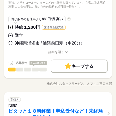
基本特徴
事務、大学やコールセンターなどのお仕事も扱っています。在宅…沖縄県浦
項の説明、予約管理、データ入力、オプションの準備、メール
続きを読む
未経験OK
新卒・第二
40代活躍
添市 このお仕事は、働いた分の給料を給料日を待たず…
対応、電話応対などをお願いします。 ▼こちらのお仕事のほか
◆働き方は相談可能♪残業ほとんどなし★服装はカジュアルでＯ
時給 1,140円～1,200円
給与
にも 電話なしのコツコツ系データ入力や英語を使う事務、 大学
詳しい募集要項をすべて見る
Ｋ！ネイルも可能☆ ブランクがある方も大丈夫◎質問しや
募集条件
このお仕事は、働いた分の給料を給料日を待たずに受け取れる
やコールセンターなどのお仕事も扱っています。 在宅のお仕事
応募資格
すく先輩から教えてもらえる環境！アットホームな雰囲気です♪
880円/月 高い
同じ条件のお仕事より
?
即日スタート
履歴書不要
WEB登録
『速払いサービス』を利用できます（利用規定あり）
があるエリアも☆ 9月・10月スタートもご相談ください♪
続きを読む
◆未経験者歓迎！
1,200円
時給
交通費全額支給
応募する
就業時間・曜日
受付
残業なし
平日休み
シフト勤務
長期
期間・時間
時給 1,140円～1,200円
基本特徴
給与
募集条件
未経験OK
新卒・第二
40代活躍
詳しい募集要項をすべて見る
沖縄県浦添市 / 浦添前田駅（車20分）
働き方・環境
8：00～20：00 ※休憩は６０分。表記のうち実働８Ｈ。※実働
就業時間・曜日
このお仕事は、働いた分の給料を給料日を待たずに受け取れる
即日スタート
履歴書不要
WEB登録
５Ｈから相談可能。
大手企業
社会保険制度
研修制度
資格支援
服装自由
『速払いサービス』を利用できます（利用規定あり）
詳細を開く
働き方・環境
残業なし
平日休み
シフト勤務
職種/応募資格
お仕事の特徴
給与/時間/休日
日払い
週払い
禁煙・分煙
車OK
派遣活躍中
応募する
大手企業
社会保険制度
研修制度
資格支援
服装自由
続きを読む
休日・休暇
応募状況
今が狙い目！
活かせるスキル
キープする
長期
期間・時間
日払い
週払い
禁煙・分煙
車OK
派遣活躍中
受付
その他
業界
職種
※シフト勤務です。※週３日（扶養内）から相談可能です。
Word
Excel
活かせるスキル
Word
Excel
8：00～20：00 ※休憩は６０分。表記のうち実働８Ｈ。※実働
〈人気の非営利団体〉電話応対・接客なし！無料の駐車場完備
５Ｈから相談可能。
＆車通勤ＯＫです！ 【お願いしたいお仕事の内容】 書類と
株式会社スタッフサービス オフィス事業本部
職種/応募資格
お仕事の特徴
給与/時間/休日
車検証の付け合わせ、付け合わせた書類の保管・整理、書面の
修正、コピー・書類ファイリングなどをお願いします。 ♪♪引
◆ＯＪＴしっかり＆質問しやすい！先輩社員が教えてくれる！
休日・休暇
継ぎがあり安心♪♪ ▼こちらのお仕事のほかにも 電話なしのコツ
続きを読む
ネイル・アクセサリーＯＫ★同業務の方がいるので安心！
受付
職種
コツ系データ入力や英語を使う事務、 大学やコールセンターな
高収入
※シフト勤務です。※週３日（扶養内）から相談可能です。
幅広い年齢層の方々が活躍中です！
どのお仕事も扱っています。 在宅のお仕事があるエリアも☆ 9
派遣
〈人気の非営利団体〉電話応対・接客なし！無料の駐車場完備
月・10月スタートもご相談ください♪
その他
ピタッと１８時終業！申込受付など！未経験
応募資格
業界
＆車通勤ＯＫです！ 【お願いしたいお仕事の内容】 書類と
お仕事の特徴