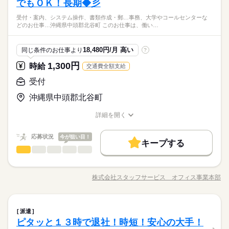
車検証の付け合わせ、付け合わせた書類の保管・整理、書面の
でもＯＫ！長期◆彡
◆未経験者歓迎！
修正、コピー・書類ファイリングなどをお願いします。 ♪♪引
基本特徴
受付・案内、システム操作、書類作成・郵…事務、大学やコールセンターな
継ぎがあり安心♪♪ ▼こちらのお仕事のほかにも 電話なしのコツ
続きを読む
未経験OK
新卒・第二
40代活躍
どのお仕事…沖縄県中頭郡北谷町 このお仕事は、働い…
コツ系データ入力や英語を使う事務、 大学やコールセンターな
◆ＯＪＴしっかり＆質問しやすい！先輩社員が教えてくれる！
時給 1,200円
給与
どのお仕事も扱っています。 在宅のお仕事があるエリアも☆ 9
詳しい募集要項をすべて見る
ネイル・アクセサリーＯＫ★同業務の方がいるので安心！
募集条件
このお仕事は、働いた分の給料を給料日を待たずに受け取れる
月・10月スタートもご相談ください♪
応募資格
幅広い年齢層の方々が活躍中です！
18,480円/月 高い
同じ条件のお仕事より
?
1ヵ月以内にスタート
履歴書不要
WEB登録
『速払いサービス』を利用できます（利用規定あり）
続きを読む
◆未経験者歓迎！
1,300円
時給
交通費全額支給
応募する
就業時間・曜日
受付
残業なし
1日7h以下
16時前退社
土日祝休
長期
期間・時間
時給 1,200円
基本特徴
給与
募集条件
未経験OK
新卒・第二
40代活躍
詳しい募集要項をすべて見る
沖縄県中頭郡北谷町
働き方・環境
9：00～16：00 ※残業はほとんどありません。※休憩は６０分
このお仕事は、働いた分の給料を給料日を待たずに受け取れる
1ヵ月以内にスタート
履歴書不要
WEB登録
です。
学校・公的
社会保険制度
研修制度
資格支援
『速払いサービス』を利用できます（利用規定あり）
詳細を開く
就業時間・曜日
職種/応募資格
お仕事の特徴
給与/時間/休日
制服あり
服装自由
日払い
週払い
禁煙・分煙
応募する
残業なし
1日7h以下
16時前退社
土日祝休
続きを読む
土曜 日曜 祝日
休日・休暇
応募状況
今が狙い目！
働き方・環境
車OK
キープする
長期
期間・時間
受付
IT・通信関連
業界
職種
※土・日・祝がお休みです。
学校・公的
社会保険制度
研修制度
資格支援
活かせるスキル
9：00～16：00 ※残業はほとんどありません。※休憩は６０分
《情報通信関連会社》残業ほぼなし！ウレシイ土日祝休みで
制服あり
服装自由
日払い
週払い
禁煙・分煙
です。
Word
Excel
す！ 【お願いしたいお仕事の内容】 インターネットサービ
株式会社スタッフサービス オフィス事業本部
車OK
職種/応募資格
お仕事の特徴
給与/時間/休日
ス申込受付・案内、システム操作、書類作成・郵送、電話対応
活かせるスキル
などをお願いします。 ▼こちらのお仕事のほかにも 電話なしの
◆車通勤ＯＫ♪無料駐車場完備！近くには飲食店・コンビニもあ
Word
Excel
土曜 日曜 祝日
休日・休暇
コツコツ系データ入力や英語を使う事務、 大学やコールセンタ
続きを読む
り！ ＯＪＴしっかり！同業務の方が在籍！幅広い年齢層の
受付
職種
ーなどのお仕事も扱っています。 在宅のお仕事があるエリアも
※土・日・祝がお休みです。
方々が活躍されている職場です！
派遣
☆ 9月・10月スタートもご相談ください♪
ピタッと１３時で退社！時短！安心の大手！
《情報通信関連会社》残業ほぼなし！ウレシイ土日祝休みで