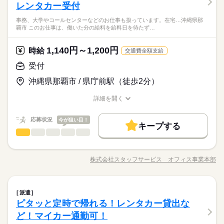
IT・通信関連
応募資格
業界
す！ 【お願いしたいお仕事の内容】 インターネットサービ
レンタカー受付
お仕事の特徴
ス申込受付・案内、システム操作、書類作成・郵送、電話対応
◆未経験者歓迎！※ビジネスレベルの英語力をお持ちの方歓
事務、大学やコールセンターなどのお仕事も扱っています。在宅…沖縄県那
などをお願いします。 ▼こちらのお仕事のほかにも 電話なしの
迎。
働く人の待遇向上
覇市 このお仕事は、働いた分の給料を給料日を待たず…
コツコツ系データ入力や英語を使う事務、 大学やコールセンタ
続きを読む
高収入
ーなどのお仕事も扱っています。 在宅のお仕事があるエリアも
◆車通勤ＯＫ♪無料駐車場完備！近くには飲食店・コンビニもあ
☆ 9月・10月スタートもご相談ください♪
1,140円～1,200円
時給
交通費全額支給
り！ ＯＪＴしっかり！同業務の方が在籍！幅広い年齢層の
時給 1,300円
基本特徴
給与
詳しい募集要項をすべて見る
応募資格
方々が活躍されている職場です！
未経験OK
新卒・第二
40代活躍
受付
このお仕事は、働いた分の給料を給料日を待たずに受け取れる
続きを読む
◆未経験者歓迎！※ビジネスレベルの英語力をお持ちの方歓
『速払いサービス』を利用できます（利用規定あり）
募集条件
沖縄県那覇市 / 県庁前駅（徒歩2分）
迎。
応募する
即日スタート
履歴書不要
WEB登録
詳細を開く
働く人の待遇向上
基本特徴
長期
高収入
期間・時間
職種/応募資格
お仕事の特徴
給与/時間/休日
就業時間・曜日
時給 1,300円
給与
募集条件
未経験OK
新卒・第二
40代活躍
詳しい募集要項をすべて見る
9：00～18：00 ※残業はほとんどありません。※休憩は６０分
応募状況
残業なし
土日祝休
今が狙い目！
このお仕事は、働いた分の給料を給料日を待たずに受け取れる
キープする
就業時間・曜日
です。
即日スタート
履歴書不要
WEB登録
受付
サービス関連
『速払いサービス』を利用できます（利用規定あり）
業界
職種
働き方・環境
働き方・環境
残業なし
土日祝休
続きを読む
《レンタカーサービス会社》人気企業で働こう！駅直結！未経
応募する
社会保険制度
研修制度
資格支援
服装自由
日払い
社会保険制度
研修制度
資格支援
服装自由
日払い
土曜 日曜 祝日
休日・休暇
験の方も歓迎します！ 【お願いしたいお仕事の内容】 開店
株式会社スタッフサービス オフィス事業本部
長期
期間・時間
週払い
禁煙・分煙
車OK
職種/応募資格
お仕事の特徴
給与/時間/休日
準備、レンタカー貸出（注意事項の説明、車両案内）、返却対
週払い
禁煙・分煙
車OK
※土・日・祝がお休みです。
応（車両点検、チェック、返却手続き）、翌日の車両準備、デ
◆１３時退社！当社スタッフも就業中！質問しやすく、先輩社
活かせるスキル
9：00～18：00 ※残業はほとんどありません。※休憩は６０分
Word
Excel
英語力
活かせるスキル
ータ入力、メール対応、電話応対などをお願いします。 ▼こち
続きを読む
員から教えてくれる！ ブランクＯＫ！同じ業務の方もいる
です。
受付
職種
Word
Excel
英語力
らのお仕事のほかにも 電話なしのコツコツ系データ入力や英語
ので安心！駅から近いので通勤がラクにできます！
派遣
を使う事務、 大学やコールセンターなどのお仕事も扱っていま
ピタッと定時で帰れる！レンタカー貸出な
《レンタカーサービス会社》人気企業で働こう！駅直結！未経
す。 在宅のお仕事があるエリアも☆ 9月・10月スタートもご相
サービス関連
応募資格
業界
土曜 日曜 祝日
休日・休暇
験の方も歓迎します！ 【お願いしたいお仕事の内容】 開店
ど！マイカー通勤可！
談ください♪
お仕事の特徴
準備、レンタカー貸出（注意事項の説明、車両案内）、返却対