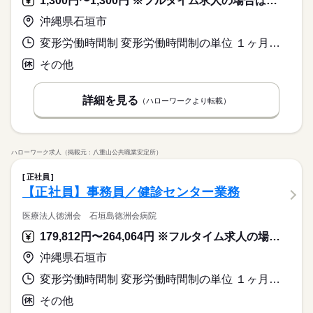
1,300円〜1,300円 ※フルタイム求人の場合は月額（換算額）、パート求人の場合は時間額を表示しています。
チェック、返却手続き）、翌日の車両準備、データ入力、メー
続きを読む
基本特徴
ル対応、電話応対などをお願いします。 ▼こちらのお仕事のほ
◆リフレッシュできる休憩室完備！ＯＪＴがあり安心！先輩社
沖縄県石垣市
時給 1,140円～1,200円
給与
未経験OK
新卒・第二
40代活躍
かにも 電話なしのコツコツ系データ入力や英語を使う事務、 大
詳しい募集要項をすべて見る
員が教えてくれる！ 同業務の方も多数在籍！子育て世代も
このお仕事は、働いた分の給料を給料日を待たずに受け取れる
学やコールセンターなどのお仕事も扱っています。 在宅のお仕
変形労働時間制 変形労働時間制の単位 １ヶ月単位 就業時間１ 8時00分〜17時00分 就業時間２ 13時00分〜22時00分 就業時間３ 8時00分〜13時00分 就業時間に関する特記事項 （３）は休憩なし
応募資格
活躍中！近くに飲食店あり便利！無料駐車場完備！車で通勤で
募集条件
『速払いサービス』を利用できます（利用規定あり）
事があるエリアも☆ 9月・10月スタートもご相談ください♪
きます！
◆未経験者歓迎！
即日スタート
その他
履歴書不要
WEB登録
続きを読む
応募する
就業時間・曜日
長期
期間・時間
詳細を見る
（ハローワークより転載）
時給 1,140円～1,200円
給与
残業なし
平日休み
シフト勤務
詳しい募集要項をすべて見る
8：00～19：00 ※表記のうち実働８時間（休憩６０分）。時短
基本特徴
募集条件
未経験OK
新卒・第二
40代活躍
このお仕事は、働いた分の給料を給料日を待たずに受け取れる
働き方・環境
勤務も可能です。
就業時間・曜日
『速払いサービス』を利用できます（利用規定あり）
即日スタート
履歴書不要
WEB登録
大手企業
社会保険制度
研修制度
資格支援
制服あり
働き方・環境
残業なし
平日休み
シフト勤務
応募する
ハローワーク求人（掲載元：八重山公共職業安定所）
服装自由
日払い
週払い
禁煙・分煙
車OK
休日・休暇
大手企業
社会保険制度
研修制度
資格支援
制服あり
長期
期間・時間
続きを読む
正社員
派遣活躍中
※ローテーションで週休２日制。土日祝休みも可能です。
服装自由
日払い
週払い
禁煙・分煙
車OK
【正社員】事務員／健診センター業務
8：00～19：00 ※表記のうち実働８時間（休憩６０分）。時短
活かせるスキル
勤務も可能です。
派遣活躍中
医療法人徳洲会 石垣島徳洲会病院
Word
Excel
活かせるスキル
Word
Excel
179,812円〜264,064円 ※フルタイム求人の場合は月額（換算額）、パート求人の場合は時間額を表示しています。
休日・休暇
沖縄県石垣市
※ローテーションで週休２日制。土日祝休みも可能です。
変形労働時間制 変形労働時間制の単位 １ヶ月単位 就業時間１ 8時30分〜17時00分 就業時間２ 8時00分〜16時30分 就業時間に関する特記事項 ※月平均労働時間１５９．３ｈ
その他