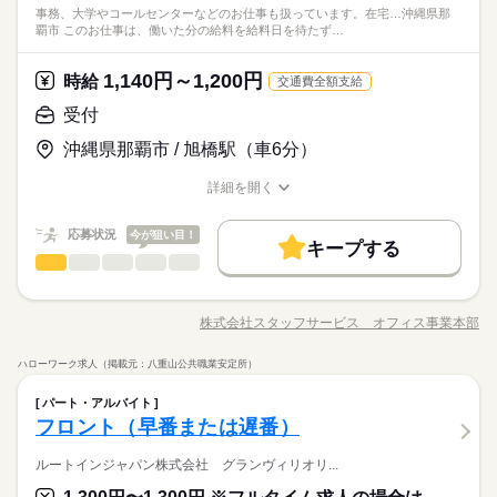
◆未経験者歓迎！
※土・日・祝がお休みです。
事務、大学やコールセンターなどのお仕事も扱っています。在宅…沖縄県那
応（車両点検、チェック、返却手続き）、翌日の車両準備、デ
基本特徴
覇市 このお仕事は、働いた分の給料を給料日を待たず…
ータ入力、メール対応、電話応対などをお願いします。 ▼こち
続きを読む
未経験OK
新卒・第二
40代活躍
らのお仕事のほかにも 電話なしのコツコツ系データ入力や英語
◆１３時退社！当社スタッフも就業中！質問しやすく、先輩社
時給 1,140円～1,200円
給与
を使う事務、 大学やコールセンターなどのお仕事も扱っていま
詳しい募集要項をすべて見る
1,140円～1,200円
時給
交通費全額支給
員から教えてくれる！ ブランクＯＫ！同じ業務の方もいる
募集条件
このお仕事は、働いた分の給料を給料日を待たずに受け取れる
す。 在宅のお仕事があるエリアも☆ 9月・10月スタートもご相
応募資格
ので安心！駅から近いので通勤がラクにできます！
即日スタート
履歴書不要
WEB登録
受付
『速払いサービス』を利用できます（利用規定あり）
談ください♪
続きを読む
◆未経験者歓迎！
応募する
就業時間・曜日
沖縄県那覇市 / 旭橋駅（車6分）
残業なし
1日7h以下
16時前退社
扶養内
平日休み
長期
期間・時間
詳細を開く
時給 1,140円～1,200円
基本特徴
給与
募集条件
未経験OK
新卒・第二
40代活躍
職種/応募資格
お仕事の特徴
給与/時間/休日
詳しい募集要項をすべて見る
シフト勤務
8：00～13：00 ※残業はほとんどありません。※休憩なし。１
就業時間・曜日
このお仕事は、働いた分の給料を給料日を待たずに受け取れる
即日スタート
履歴書不要
WEB登録
２時終業も相談可。
応募状況
今が狙い目！
働き方・環境
『速払いサービス』を利用できます（利用規定あり）
キープする
残業なし
1日7h以下
16時前退社
扶養内
平日休み
受付
サービス関連
業界
職種
大手企業
社会保険制度
研修制度
資格支援
制服あり
応募する
シフト勤務
続きを読む
休日・休暇
◎レンタカーサービス会社◎大手企業で働く絶好のチャンス！
服装自由
日払い
週払い
禁煙・分煙
駅5分以内
働き方・環境
長期
期間・時間
残業ほぼナシで無理なく働けます！ 【お願いしたいお仕事
※シフト勤務です。※週４日勤務も相談可能です。
株式会社スタッフサービス オフィス事業本部
社員食堂
派遣活躍中
職種/応募資格
大手企業
お仕事の特徴
社会保険制度
研修制度
資格支援
給与/時間/休日
制服あり
の内容】 開店準備（チャイルドシートの準備など）、レンタカ
8：00～13：00 ※残業はほとんどありません。※休憩なし。１
ー貸出（注意事項の説明、車両案内）、返却対応（車両点検、
◆リフレッシュできる休憩室完備！ＯＪＴがあり安心！先輩社
２時終業も相談可。
服装自由
日払い
週払い
禁煙・分煙
駅5分以内
活かせるスキル
ハローワーク求人（掲載元：八重山公共職業安定所）
チェック、返却手続き）、翌日の車両準備、データ入力、メー
続きを読む
員が教えてくれる！ 同業務の方も多数在籍！子育て世代も
受付
職種
Word
Excel
ル対応、電話応対などをお願いします。 ▼こちらのお仕事のほ
活躍中！近くに飲食店あり便利！無料駐車場完備！車で通勤で
社員食堂
派遣活躍中
パート・アルバイト
かにも 電話なしのコツコツ系データ入力や英語を使う事務、 大
きます！
活かせるスキル
Word
Excel
休日・休暇
◎レンタカーサービス会社◎大手企業で働く絶好のチャンス！
フロント（早番または遅番）
学やコールセンターなどのお仕事も扱っています。 在宅のお仕
サービス関連
応募資格
業界
残業ほぼナシで無理なく働けます！ 【お願いしたいお仕事
※シフト勤務です。※週４日勤務も相談可能です。
事があるエリアも☆ 9月・10月スタートもご相談ください♪
の内容】 開店準備（チャイルドシートの準備など）、レンタカ
ルートインジャパン株式会社 グランヴィリオリ...
◆未経験者歓迎！
お仕事の特徴
ー貸出（注意事項の説明、車両案内）、返却対応（車両点検、