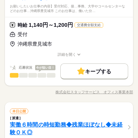
お仕事の特徴
書発行、受付、修理手配、駐車場管理、売上報告、お礼状作
◆未経験者歓迎！
お願いしたいお仕事の内容】受付対応、接…事務、大学やコールセンターな
成、暑中見舞い・年賀状・お中元・お歳暮の手配、電話・メー
基本特徴
どのお仕事…沖縄県豊見城市 このお仕事は、働いた分…
ル対応などをお願いします。 ♪♪引継ぎあり♪♪ ▼こちらのお仕
続きを読む
未経験OK
新卒・第二
40代活躍
事のほかにも 電話なしのコツコツ系データ入力や英語を使う事
◆うれしい土日祝お休み！駅から徒歩圏内！ＯＪＴしっかり！
時給 1,250円
給与
務、 大学やコールセンターなどのお仕事も扱っています。 在宅
詳しい募集要項をすべて見る
1,140円～1,200円
時給
交通費全額支給
リフレッシュできる休憩室完備！同業務の方がいるので安
募集条件
このお仕事は、働いた分の給料を給料日を待たずに受け取れる
のお仕事があるエリアも☆ 9月・10月スタートもご相談ください
応募資格
心♪制服あり・更衣室利用可能です！
1ヵ月以内にスタート
履歴書不要
WEB登録
受付
『速払いサービス』を利用できます（利用規定あり）
♪
続きを読む
◆未経験者歓迎！
応募する
就業時間・曜日
沖縄県豊見城市
残業なし
土日祝休
長期
期間・時間
詳細を開く
時給 1,250円
基本特徴
給与
募集条件
未経験OK
新卒・第二
40代活躍
職種/応募資格
お仕事の特徴
給与/時間/休日
詳しい募集要項をすべて見る
働き方・環境
8：00～17：00 ※残業はほとんどありません。※休憩は６０分
このお仕事は、働いた分の給料を給料日を待たずに受け取れる
1ヵ月以内にスタート
履歴書不要
WEB登録
です。
応募状況
社会保険制度
今が狙い目！
研修制度
資格支援
制服あり
日払い
『速払いサービス』を利用できます（利用規定あり）
キープする
就業時間・曜日
働き方・環境
残業なし
土日祝休
受付
サービス関連
業界
職種
週払い
禁煙・分煙
車OK
派遣活躍中
応募する
社会保険制度
研修制度
資格支援
制服あり
日払い
続きを読む
土曜 日曜 祝日
休日・休暇
＜豊崎エリア＞安心の大手企業♪当社スタッフさんが就業中！同
活かせるスキル
長期
期間・時間
週払い
禁煙・分煙
車OK
派遣活躍中
業務の方もいるので心強い環境です★ 【お願いしたいお仕
※土・日・祝がお休みです。
株式会社スタッフサービス オフィス事業本部
Word
Excel
活かせるスキル
職種/応募資格
お仕事の特徴
給与/時間/休日
事の内容】 受付対応、接客業務、車両の案内・傷などの確認・
Word
Excel
8：00～17：00 ※残業はほとんどありません。※休憩は６０分
操作方法の説明、カウンター業務、貸出・返却手続き、注意事
◆働き方は相談可能♪残業ほとんどなし★服装はカジュアルでＯ
です。
項の説明、予約管理、データ入力、オプションの準備、メール
続きを読む
Ｋ！ネイルも可能☆ ブランクがある方も大丈夫◎質問しや
受付
職種
対応、電話応対などをお願いします。 ▼こちらのお仕事のほか
本日公開
すく先輩から教えてもらえる環境！アットホームな雰囲気です♪
にも 電話なしのコツコツ系データ入力や英語を使う事務、 大学
派遣
土曜 日曜 祝日
休日・休暇
＜豊崎エリア＞安心の大手企業♪当社スタッフさんが就業中！同
やコールセンターなどのお仕事も扱っています。 在宅のお仕事
サービス関連
実働６時間の時短勤務◆残業ほぼなし◆未経
応募資格
業界
業務の方もいるので心強い環境です★ 【お願いしたいお仕
※土・日・祝がお休みです。
があるエリアも☆ 9月・10月スタートもご相談ください♪
お仕事の特徴
事の内容】 受付対応、接客業務、車両の案内・傷などの確認・
験ＯＫ◎
◆未経験者歓迎！
操作方法の説明、カウンター業務、貸出・返却手続き、注意事