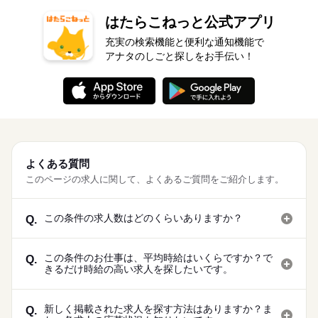
土・日・祝日休みの週休2日のお仕事です。
はたらこねっと公式アプリ
充実の検索機能と便利な通知機能で
アナタのしごと探しをお手伝い！
よくある質問
このページの求人に関して、よくあるご質問をご紹介します。
この条件の求人数はどのくらいありますか？
Q.
この条件のお仕事は、平均時給はいくらですか？で
Q.
きるだけ時給の高い求人を探したいです。
新しく掲載された求人を探す方法はありますか？ま
Q.