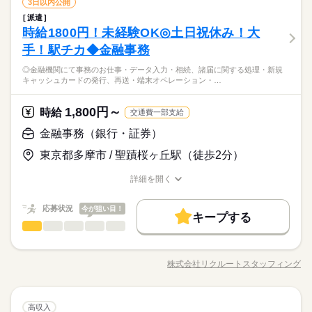
金融事務（銀行・証券）
職種
や大学事務のお仕事 など たくさんのお仕事の中からあなたの
3日以内公開
残20未満
土日祝休
家庭都合休可
低い
高い
多い年齢層
土日祝休み
就業時間・曜日
建築・土木・不動産関連
業界
残20未満
土日祝休
家庭都合休可
ご希望に合わせて選べます♪ 09月、10月スタートのご希望の方
8：45～17：45（実働8：00、休憩1：00）
派遣
【英語使用あり】 ・投資サポート ・契約書、コーポレート書類
働き方・環境
も まずはお気軽にご相談ください☆
働き方・環境
しずか
にぎやか
時給1800円！未経験OK◎土日祝休み！大
◆残業：月10～19時間
応募資格
職場の様子
作成、保管管理 ・金融機関への報告、承諾の取り付け ・会計事
男性
女性
大手企業
外資系
ブランクOK
産休・育休
男女の割合
務所/法律事務所、シンガポール本社との連携 ・投資家（国内・
大手企業
外資系
ブランクOK
産休・育休
手！駅チカ◆金融事務
【必要な経験】一般事務の経験 【必要なスキル】Excel：SU
続きを読む
国外）への報告や質疑対応 ・電話・メール・来客対応など ▼こ
社会保険制度
研修制度
資格支援
禁煙・分煙
Mなどの基本関数、英語、語学系資格全般 【オフィスワークデ
社会保険制度
研修制度
資格支援
禁煙・分煙
【2名募集】【東京駅より3分♪】【即日～OK】
◎金融機関にて事務のお仕事・データ入力・相続、諸届に関する処理・新規
土曜 日曜 祝日
休日・休暇
ちらのお仕事以外にも...▼ ・大手企業でのお仕事 ・人気の在宅
続きを読む
ビュー大歓迎！】 前職が飲食やアパレルなどで オフィスワーク
ひとりで
みんなで
仕事の仕方
キャッシュカードの発行、再送・端末オペレーション・…
駅5分以内
派遣活躍中
英語不要
PC不要
◆外資系不動産運営会社でのお仕事◆
や大学事務のお仕事 など たくさんのお仕事の中からあなたの
駅5分以内
派遣活躍中
英語不要
PC不要
初挑戦！という 先輩方も多くいらっしゃいます！ オフィス未経
土日祝休み
建築・土木・不動産関連
業界
◎自由な社風/落ち着いて働きたい方にオススメ
ご希望に合わせて選べます♪ 09月、10月スタートのご希望の方
活かせるスキル
験でもチャレンジできる お仕事が他にもたくさん♪ 就業前に
続きを読む
Word
Excel
活かせるスキル
◎自身のパフォーマンス次第でやりがいを見つけられる
も まずはお気軽にご相談ください☆
1,800円～
しずか
にぎやか
応募資格
時給
職場の様子
も、オンラインでの研修など サポート体制も整えていますので
交通費一部支給
Word
Excel
安心してご応募ください◎
【必要な経験】一般事務の経験 【必要なスキル】Excel：SU
金融事務（銀行・証券）
時給 1,900円～
給与
Mなどの基本関数、英語、語学系資格全般 【オフィスワークデ
詳しい募集要項をすべて見る
お仕事の特徴
【2名募集】【東京駅より3分♪】【即日～OK】
東京都多摩市 / 聖蹟桜ヶ丘駅（徒歩2分）
ビュー大歓迎！】 前職が飲食やアパレルなどで オフィスワーク
交通費 1ヵ月3万円を上限として実費支給 月収例 32万7750円 時
◆外資系不動産運営会社でのお仕事◆
働く人の待遇向上
初挑戦！という 先輩方も多くいらっしゃいます！ オフィス未経
給1900円×実働8h×週5日×4週+残業10h ※月収例を保証するもの
◎自由な社風/落ち着いて働きたい方にオススメ
詳細を開く
験でもチャレンジできる お仕事が他にもたくさん♪ 就業前に
続きを読む
ではありません。 ※給与即受取りサービス利用可（利用条件
高収入
◎自身のパフォーマンス次第でやりがいを見つけられる
職種/応募資格
お仕事の特徴
給与/時間/休日
応募する
も、オンラインでの研修など サポート体制も整えていますので
有） ha_rs_001
基本特徴
安心してご応募ください◎
続きを読む
応募状況
今が狙い目！
キープする
時給 1,900円～
給与
未経験OK
20代活躍
30代活躍
40代活躍
続きを読む
金融事務（銀行・証券）
職種
詳しい募集要項をすべて見る
低い
高い
多い年齢層
交通費 1ヵ月3万円を上限として実費支給 月収例 32万7750円 時
募集条件
働く人の待遇向上
◎金融機関にて事務のお仕事 ・データ入力 ・相続、諸届に関す
基本特徴
長期
高収入
期間・時間
給1900円×実働8h×週5日×4週+残業10h ※月収例を保証するもの
る処理 ・新規キャッシュカードの発行、再送 ・端末オペレーシ
交通費
1ヵ月以内にスタート
勤務地固定
主婦・主夫
募集条件
ではありません。 ※給与即受取りサービス利用可（利用条件
株式会社リクルートスタッフィング
未経験OK
20代活躍
30代活躍
40代活躍
男性
女性
男女の割合
09：00-18：00（休憩60分）実働8時間00分
職種/応募資格
お仕事の特徴
給与/時間/休日
ョン ・口座の解約対応 ・住所変更対応 ・庶務業務 ・電話取次
応募する
有） ha_rs_001
続きを読む
※残業時間：月10時間～20時間程度。
履歴書不要
交通費
1ヵ月以内にスタート
WEB登録
勤務地固定
主婦・主夫
▼こちらのお仕事以外にも...▼ ・大手企業でのお仕事 ・人気の
続きを読む
在宅や大学事務のお仕事 など たくさんのお仕事の中からあな
続きを読む
ひとりで
みんなで
履歴書不要
WEB登録
仕事の仕方
就業時間・曜日
続きを読む
金融事務（銀行・証券）
職種
たのご希望に合わせて選べます♪ 09月、10月スタートのご希望
高収入
低い
高い
多い年齢層