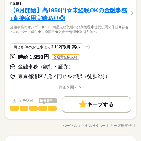
金融関連
業界
OK≫ 来社不要でラクラク♪まずは登録だけでも◎
派遣
大手企業
外資系
ブランクOK
産休・育休
金融事務のオシゴト ◆FX・商品先物取引の分別管理 ◆仕訳伝票
大手企業
外資系
ブランクOK
産休・育休
しずか
にぎやか
【9月開始】高1950円☆未経験OKの金融事務
応募資格
職場の様子
の作成 ◆顧客へのレポート送付 ◆口座開設 ◆入出金処理 ◆取
社会保険制度
研修制度
資格支援
禁煙・分煙
男性
女性
社会保険制度
研修制度
資格支援
禁煙・分煙
男女の割合
引所等への報告業務 など ＝＝上記のお仕事以外も多数あり♪＝
土曜 日曜 祝日
休日・休暇
♪直接雇用実績あり◎
＼未経験さん歓迎／ オフィスワークがはじめての方や 派遣がは
続きを読む
駅5分以内
派遣活躍中
英語不要
PC不要
＝ 完全在宅のオフィスワークや 誰もが知ってる有名大学でのオ
駅5分以内
派遣活躍中
英語不要
PC不要
じめての方も安心＊ 自宅で学べるe-learning（無料）など 研修制
＜やっぱりうれしい土日祝お休み♪＞
早めに決めよう☆9月スタート♪定着率GOODの大手企業×長期就
金融事務のオシゴト◆FX・商品先物取引の分別管理◆仕訳伝票の作成◆顧客
シゴト、 未経験から正社員目指せる事務など＊ 9月、10月スタ
続きを読む
度バッチリ★ もちろん経験者さんも大歓迎♪＊ 全国に4,500件以
活かせるスキル
ひとりで
みんなで
仕事の仕方
Word
Excel
活かせるスキル
へのレポート送付◆口座開設◆入出金処理◆取引所等へ…
業☆彡未経験からチャレンジできる！派遣staff→直接雇用実績
ートのお仕事も多数（＾＾） ≪おうちでカンタン！電話で登録
上の お仕事がある パーソルエクセルHRパートナーズ。 ●勤務時
金融関連
業界
があります◎
OK≫ 来社不要でラクラク♪まずは登録だけでも◎
Word
Excel
間を相談したい ●経験がないから不安 そんな方の要望もしっか
続きを読む
しずか
にぎやか
応募資格
職場の様子
りお聞きして あなたにピッタリなお仕事をご紹介させて頂きま
2,112円/月 高い
同じ条件のお仕事より
?
す。
＼未経験さん歓迎／ オフィスワークがはじめての方や 派遣がは
1,950円
お仕事の特徴
時給
交通費全額支給
時給 1,950円
給与
じめての方も安心＊ 自宅で学べるe-learning（無料）など 研修制
詳しい募集要項をすべて見る
早めに決めよう☆9月スタート♪定着率GOODの大手企業×長期就
働く人の待遇向上
度バッチリ★ もちろん経験者さんも大歓迎♪＊ 全国に4,500件以
金融事務（銀行・証券）
【交通費備考】
業☆彡未経験からチャレンジできる！派遣staff→直接雇用実績
上の お仕事がある パーソルエクセルHRパートナーズ。 ●勤務時
※当社規定あり
高収入
給与UP
があります◎
東京都港区 / 虎ノ門ヒルズ駅（徒歩2分）
間を相談したい ●経験がないから不安 そんな方の要望もしっか
続きを読む
給料UPしました！ kkw_bcov2106
応募する
基本特徴
りお聞きして あなたにピッタリなお仕事をご紹介させて頂きま
詳細を開く
す。
未経験OK
新卒・第二
20代活躍
30代活躍
40代活躍
職種/応募資格
お仕事の特徴
給与/時間/休日
続きを読む
時給 1,950円
給与
長期
期間・時間
詳しい募集要項をすべて見る
募集条件
働く人の待遇向上
応募状況
基本特徴
応募集中！
高収入
給与UP
【交通費備考】
キープする
8：45～17：45（実働8：00、休憩1：00）
交通費
金融事務（銀行・証券）
勤務地固定
主婦・主夫
履歴書不要
職種
※当社規定あり
未経験OK
新卒・第二
20代活躍
30代活躍
40代活躍
低い
高い
◆残業：月10～19時間
多い年齢層
給料UPしました！ kkw_bcov2106
募集条件
金融事務のオシゴト ◆FX・商品先物取引の分別管理 ◆仕訳伝票
WEB登録
応募する
の作成 ◆顧客へのレポート送付 ◆口座開設 ◆入出金処理 ◆取
交通費
勤務地固定
主婦・主夫
履歴書不要
パーソルエクセルHRパートナーズ株式会社
男性
女性
男女の割合
就業時間・曜日
職種/応募資格
お仕事の特徴
給与/時間/休日
続きを読む
引所等への報告業務 など ＝＝上記のお仕事以外も多数あり♪＝
土曜 日曜 祝日
休日・休暇
続きを読む
WEB登録
長期
期間・時間
＝ 完全在宅のオフィスワークや 誰もが知ってる有名大学でのオ
残20未満
土日祝休
家庭都合休可
＜やっぱりうれしい土日祝お休み♪＞
就業時間・曜日
シゴト、 未経験から正社員目指せる事務など＊ 9月、10月スタ
続きを読む
残20未満
土日祝休
家庭都合休可