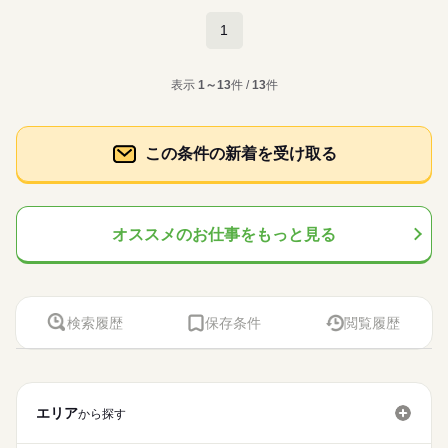
精算、ファイリング、社内外とのやり取り、メール対応、電話
◆土日祝休みで週末ゆっくり！残業ほとんどなし！同業務の方
応対などをお願いします。 ▼こちらのお仕事のほかにも 電話な
続きを読む
がいて心強い！ 駅近で通勤便利！リフレッシュできる休憩
1
金融事務（銀行・証券）
職種
しのコツコツ系データ入力や英語を使う事務、 大学やコールセ
室完備！周辺には飲食店・コンビニもあります！
土曜 日曜 祝日
休日・休暇
ンターなどのお仕事も扱っています。 在宅のお仕事があるエリ
◆金融関連会社◆ＯＪＴしっかり！経験を活かして活躍できる
※土・日・祝がお休みです。
アも☆ 9月・10月スタートもご相談ください♪
金融関連
応募資格
業界
表示
1～13
件 /
13
件
チャンスです！ 【お願いしたいお仕事の内容】 融資関連事
お仕事の特徴
務（裏方）、契約書作成・確認、データ入力、備品管理、経費
◆業界経験問いません、ある方歓迎！※銀行事務の経験が必要
精算、ファイリング、社内外とのやり取り、メール対応、電話
です。
働く人の待遇向上
応対などをお願いします。 ▼こちらのお仕事のほかにも 電話な
続きを読む
この条件の新着を受け取る
高収入
しのコツコツ系データ入力や英語を使う事務、 大学やコールセ
◆土日祝休みで週末ゆっくり！残業ほとんどなし！同業務の方
ンターなどのお仕事も扱っています。 在宅のお仕事があるエリ
がいて心強い！ 駅近で通勤便利！リフレッシュできる休憩
時給 1,600円
基本特徴
給与
アも☆ 9月・10月スタートもご相談ください♪
詳しい募集要項をすべて見る
応募資格
室完備！周辺には飲食店・コンビニもあります！
新卒・第二
40代活躍
このお仕事は、働いた分の給料を給料日を待たずに受け取れる
続きを読む
◆業界経験問いません、ある方歓迎！※銀行事務の経験が必要
『速払いサービス』を利用できます（利用規定あり）
オススメのお仕事をもっと見る
募集条件
です。
応募する
即日スタート
履歴書不要
WEB登録
働く人の待遇向上
基本特徴
長期
高収入
期間・時間
就業時間・曜日
時給 1,600円
給与
募集条件
新卒・第二
40代活躍
詳しい募集要項をすべて見る
8：30～17：30 ※残業はほとんどありません。※休憩は６０分
残業なし
土日祝休
検索履歴
保存条件
閲覧履歴
このお仕事は、働いた分の給料を給料日を待たずに受け取れる
就業時間・曜日
です。
即日スタート
履歴書不要
WEB登録
『速払いサービス』を利用できます（利用規定あり）
働き方・環境
働き方・環境
残業なし
土日祝休
続きを読む
応募する
外資系
社会保険制度
研修制度
資格支援
日払い
外資系
社会保険制度
研修制度
資格支援
日払い
土曜 日曜 祝日
休日・休暇
長期
期間・時間
週払い
禁煙・分煙
駅5分以内
週払い
禁煙・分煙
駅5分以内
エリア
から探す
※土・日・祝がお休みです。※企業カレンダーあります。
活かせるスキル
8：30～17：30 ※残業はほとんどありません。※休憩は６０分
Word
Excel
活かせるスキル