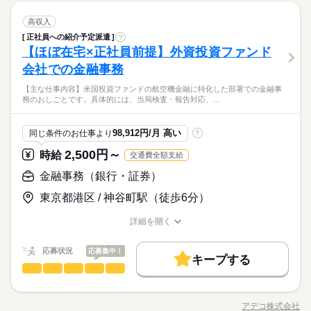
残業なし
残10未満
残20未満
土日祝休
『速払いサービス』を利用できます（利用規定あり）
※休憩は６０分です。
続きを読む
をお願いします。 ▼こちらのお仕事のほかにも 電話なしのコツ
続きを読む
働き方・環境
残業なし
残10未満
ひとりで
残20未満
土日祝休
みんなで
仕事の仕方
金融事務（銀行・証券）
職種
コツ系データ入力や英語を使う事務、 大学やコールセンターな
高収入
働き方・環境
低い
高い
多い年齢層
外資系
金融関連
社会保険制度
研修制度
資格支援
日払い
業界
どのお仕事も扱っています。 在宅のお仕事があるエリアも☆ 9
正社員への紹介予定派遣
?
◆銀行◆ＯＪＴしっかり！同業務の方もいるので安心して就業
外資系
社会保険制度
研修制度
資格支援
日払い
3ヵ月以上
期間・時間
土曜 日曜 祝日
休日・休暇
月・10月スタートもご相談ください♪
しずか
にぎやか
【ほぼ在宅×正社員前提】外資投資ファンド
応募資格
職場の様子
週払い
禁煙・分煙
駅5分以内
ルーティン
できます！ 【お願いしたいお仕事の内容】融資関連事務裏
男性
女性
週払い
禁煙・分煙
駅5分以内
ルーティン
男女の割合
9：00～17：00
活かせるスキル
方、契約書の作成・確認、社内外のやり取り、データ入力、フ
※土・日・祝がお休みです。
会社での金融事務
Word
Excel
PowerPoint
英語力
◆業界経験問いません、ある方歓迎！※銀行事務の経験が必要
続きを読む
※残業はほとんどありません。
ァイリング、備品管理、経費精算、メール対応、電話応対など
です。 ▼オフィスワークデビューを応援します！▼ すきま時間
活かせるスキル
※休憩は６０分です。
◆駅近でアクセス抜群の複合ビル！周辺には飲食店・コンビニ
【主な仕事内容】米国投資ファンドの航空機金融に特化した部署での金融事
をお願いします。 ▼こちらのお仕事のほかにも 電話なしのコツ
続きを読む
に自分のペースで学べるスマホ学習アプリ 「ぽけっと」など未
ひとりで
みんなで
仕事の仕方
務のおしごとです。具体的には、当局検査・報告対応、…
Word
Excel
PowerPoint
英語力
があり何かと便利！ ひと息つける休憩室を完備！嬉しい土
コツ系データ入力や英語を使う事務、 大学やコールセンターな
経験の方を支えるサポートが充実◎ ―･―･―･―･―･―･―･―･
金融関連
業界
日祝お休み！残業がほとんどなく無理なく働けます！
どのお仕事も扱っています。 在宅のお仕事があるエリアも☆ 9
―･―･―･―･―･― データ入力などの人気お仕事も多数あり♪ パ
続きを読む
土曜 日曜 祝日
休日・休暇
月・10月スタートもご相談ください♪
しずか
にぎやか
応募資格
職場の様子
ートからの収入アップも実績多数！ 主婦（夫）の方のオフィス
98,912円/月 高い
同じ条件のお仕事より
?
ワークデビューを応援◎
※土・日・祝がお休みです。
◆業界経験問いません、ある方歓迎！※銀行事務の経験が必要
2,500円～
お仕事の特徴
時給
交通費全額支給
時給 1,600円
給与
です。 ▼オフィスワークデビューを応援します！▼ すきま時間
詳しい募集要項をすべて見る
◆駅近でアクセス抜群の複合ビル！周辺には飲食店・コンビニ
働く人の待遇向上
に自分のペースで学べるスマホ学習アプリ 「ぽけっと」など未
金融事務（銀行・証券）
【月収例】256,000円～276,000円（残業代含む）
があり何かと便利！ ひと息つける休憩室を完備！嬉しい土
経験の方を支えるサポートが充実◎ ―･―･―･―･―･―･―･―･
高収入
日祝お休み！残業がほとんどなく無理なく働けます！
東京都港区 / 神谷町駅（徒歩6分）
―･―･―･―･―･― データ入力などの人気お仕事も多数あり♪ パ
続きを読む
―･―･―･―･―･―･―･―･―･―･―･―･―･―
応募する
基本特徴
ートからの収入アップも実績多数！ 主婦（夫）の方のオフィス
このお仕事は、働いた分の給料を給料日を待たずに受け取れる
詳細を開く
ワークデビューを応援◎
『速払いサービス』を利用できます（利用規定あり）
新卒・第二
20代活躍
30代活躍
職種/応募資格
お仕事の特徴
給与/時間/休日
続きを読む
時給 1,600円
給与
詳しい募集要項をすべて見る
募集条件
働く人の待遇向上
応募状況
基本特徴
応募集中！
高収入
【月収例】256,000円～276,000円（残業代含む）
キープする
3ヵ月以上
期間・時間
交通費
金融事務（銀行・証券）
即日スタート
履歴書不要
募集条件
WEB登録
職種
新卒・第二
20代活躍
30代活躍
低い
高い
多い年齢層
―･―･―･―･―･―･―･―･―･―･―･―･―･―
8：30～17：30
【主な仕事内容】 米国投資ファンドの航空機金融に特化した部
交通費
即日スタート
履歴書不要
WEB登録
応募する
就業時間・曜日
このお仕事は、働いた分の給料を給料日を待たずに受け取れる
※残業はほとんどありません。
署での金融事務のおしごとです。 具体的には、当局検査・報告
就業時間・曜日
残業なし
残20未満
土日祝休
アデコ株式会社
残業なし
残20未満
土日祝休
『速払いサービス』を利用できます（利用規定あり）
男性
女性
男女の割合