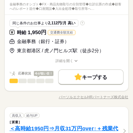
金融事務のオシゴト◆FX・商品先物取引の分別管理◆仕訳伝票の作成◆顧客
へのレポート送付◆口座開設◆入出金処理◆取引所等へ…
2,112円/月 高い
同じ条件のお仕事より
?
1,950円
時給
交通費全額支給
金融事務（銀行・証券）
東京都港区 / 虎ノ門ヒルズ駅（徒歩2分）
詳細を開く
職種/応募資格
お仕事の特徴
給与/時間/休日
応募状況
今が狙い目！
キープする
金融事務（銀行・証券）
職種
低い
高い
多い年齢層
金融事務のオシゴト ◆FX・商品先物取引の分別管理 ◆仕訳伝票
の作成 ◆顧客へのレポート送付 ◆口座開設 ◆入出金処理 ◆取
パーソルエクセルHRパートナーズ株式会社
男性
女性
男女の割合
職種/応募資格
お仕事の特徴
給与/時間/休日
引所等への報告業務 など ＝＝上記のお仕事以外も多数あり♪＝
続きを読む
＝ 完全在宅のオフィスワークや 誰もが知ってる有名大学でのオ
シゴト、 未経験から正社員目指せる事務など＊ 9月、10月スタ
続きを読む
ひとりで
みんなで
仕事の仕方
金融事務（銀行・証券）
職種
ートのお仕事も多数（＾＾） ≪おうちでカンタン！電話で登録
高収入
給与UP
低い
高い
多い年齢層
金融関連
業界
OK≫ 来社不要でラクラク♪まずは登録だけでも◎
派遣
金融事務のオシゴト ◆FX・商品先物取引の分別管理 ◆仕訳伝票
しずか
にぎやか
＜高時給1950円⇒月収31万円over↑＋残業代
応募資格
職場の様子
の作成 ◆顧客へのレポート送付 ◆口座開設 ◆入出金処理 ◆取
男性
女性
男女の割合