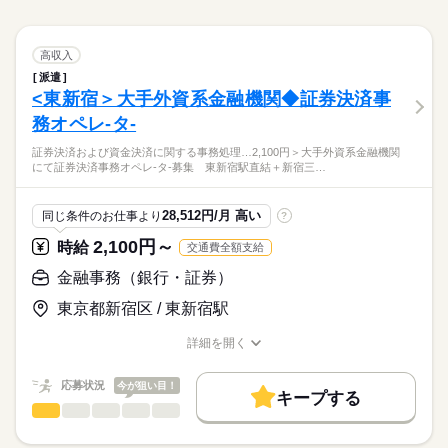
※休憩は６０分です。
職種/応募資格
お仕事の特徴
給与/時間/休日
続きを読む
対応、契約書管理・契約締結後の管理（具体的には月次航空機
働き方・環境
続きを読む
使用レポートの内容確認等）、ローン返済状況、延滞管理 イン
働き方・環境
外資系
社会保険制度
研修制度
資格支援
日払い
ボイス管理をサポート頂きます。 ★実施中★LINEでつながる
続きを読む
ひとりで
みんなで
仕事の仕方
外資系
社会保険制度
研修制度
資格支援
日払い
3ヵ月以上
期間・時間
金融事務（銀行・証券）
職種
「お仕事スタート応援キャンペーン」 ＜ご案内＞アデコは、経
高収入
土曜 日曜 祝日
休日・休暇
低い
高い
多い年齢層
週払い
禁煙・分煙
駅5分以内
ルーティン
英語不要
金融関連
業界
済産業省の「リスキリングを通じたキャリアアップ支援事業」
派遣
週払い
禁煙・分煙
駅5分以内
ルーティン
英語不要
8：30～17：30
【主な仕事内容】 米国投資ファンドの航空機金融に特化した部
活かせるスキル
※土・日・祝がお休みです。※企業カレンダーあります。
Word
Excel
に参画。リスキリングをご希望の方々にプログラムを提供して
しずか
にぎやか
<東新宿＞大手外資系金融機関◆証券決済事
応募資格
職場の様子
※残業はほとんどありません。
署での金融事務のおしごとです。 具体的には、当局検査・報告
活かせるスキル
います 【仕事番号】A01446660
男性
女性
男女の割合
※休憩は６０分です。
対応、契約書管理・契約締結後の管理（具体的には月次航空機
務オペレ-タ-
【このような方にオススメ（歓迎条件）】
続きを読む
Word
Excel
使用レポートの内容確認等）、ローン返済状況、延滞管理 イン
貸金業務取扱主任者の資格をお持ちの方
世界最高峰の航空機金融を学べる希少なキャリア機会です。40
証券決済および資金決済に関する事務処理…2,100円＞大手外資系金融機関
ボイス管理をサポート頂きます。 ★実施中★LINEでつながる
続きを読む
ひとりで
みんなで
仕事の仕方
にて証券決済事務オペレ-タ-募集 東新宿駅直結＋新宿三…
カ国80社の航空会社との取引実績を持つグローバル企業で、日
「お仕事スタート応援キャンペーン」 ＜ご案内＞アデコは、経
土曜 日曜 祝日
休日・休暇
金融関連
業界
本では数少ない航空機金融の専門知識を習得できます。
済産業省の「リスキリングを通じたキャリアアップ支援事業」
時給 2,500円～
給与
※土・日・祝がお休みです。※企業カレンダーあります。
に参画。リスキリングをご希望の方々にプログラムを提供して
詳しい募集要項をすべて見る
しずか
にぎやか
応募資格
職場の様子
28,512円/月 高い
同じ条件のお仕事より
?
います 【仕事番号】A01446660
【このような方にオススメ（歓迎条件）】
2,100円～
お仕事の特徴
時給
交通費全額支給
貸金業務取扱主任者の資格をお持ちの方
3ヵ月以上
期間・時間
世界最高峰の航空機金融を学べる希少なキャリア機会です。40
応募する
働く人の待遇向上
金融事務（銀行・証券）
カ国80社の航空会社との取引実績を持つグローバル企業で、日
9：00～17：00（実働：7時間） （休憩60分） ■お仕事のポイン
高収入
本では数少ない航空機金融の専門知識を習得できます。
東京都新宿区 / 東新宿駅
ト■ 世界最高峰の航空機金融を学べる希少なキャリア機会です。
時給 2,500円～
給与
詳しい募集要項をすべて見る
40カ国80社の航空会社との取引実績を持つグローバル企業で、
基本特徴
詳細を開く
日本では数少ない航空機金融の専門知識を習得できます。 金融
紹介予定
20代活躍
30代活躍
40代活躍
正社員登用
職種/応募資格
お仕事の特徴
給与/時間/休日
続きを読む
業界でのキャリアアップに大きく貢献する貴重な経験が積めま
続きを読む
3ヵ月以上
期間・時間
す。 ＜仕事内容の詳細について＞ 【その他】英文契約書などを
募集条件
働く人の待遇向上
応募状況
応募する
基本特徴
今が狙い目！
高収入
キープする
ご覧いただくこともございますので、英語の読解が必要になり
9：00～17：00（実働：7時間） （休憩60分） ■お仕事のポイン
交通費
金融事務（銀行・証券）
即日スタート
勤務地固定
主婦・主夫
職種
紹介予定
20代活躍
30代活躍
40代活躍
正社員登用
低い
高い
ますが、航空機金融の知識は不問です。基本在宅勤務です。当
多い年齢層
土曜 日曜 祝日
休日・休暇
ト■ 世界最高峰の航空機金融を学べる希少なキャリア機会です。
募集条件
局対応等で週に1度ご出社いただく可能性がございます。
主に証券決済や資金決済に関連する日々の決済処理、照合、お
履歴書不要
WEB登録
WEB選考完結
40カ国80社の航空会社との取引実績を持つグローバル企業で、