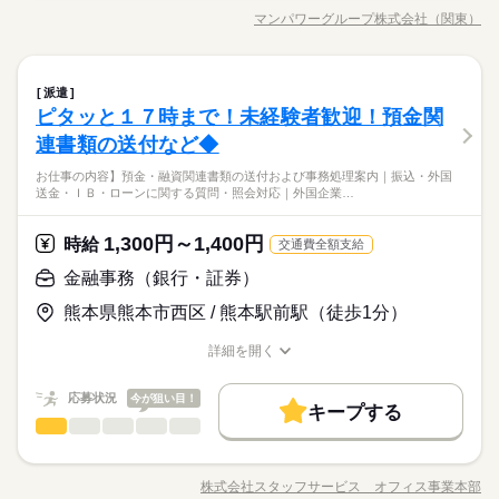
◆完全週休2日制
よび報告業務をご担当いただきます。 社内システムや決済機関
交通費
即日スタート
勤務地固定
主婦・主夫
日本では数少ない航空機金融の専門知識を習得できます。 金融
マンパワーグループ株式会社（関東）
ひとりで
みんなで
仕事の仕方
就業時間・曜日
職種/応募資格
お仕事の特徴
給与/時間/休日
続きを読む
のシステムを使用し、照合作業や決済処理を担っていただくこ
業界でのキャリアアップに大きく貢献する貴重な経験が積めま
続きを読む
続きを読む
履歴書不要
WEB登録
WEB選考完結
とで、既存チームの業務をサポートしていただくポジションで
残業なし
土日祝休
す。 ＜仕事内容の詳細について＞ 【その他】英文契約書などを
就業時間・曜日
働き方・環境
す。 証券決済および資金決済に関する事務処理 専用システムを
続きを読む
残業なし
土日祝休
ご覧いただくこともございますので、英語の読解が必要になり
しずか
にぎやか
職場の様子
働き方・環境
金融事務（銀行・証券）
職種
使用した、決済状況のモニタリング、ステータスの更新、デー
派遣
低い
高い
ますが、航空機金融の知識は不問です。基本在宅勤務です。当
多い年齢層
在宅ワーク
外資系
産休・育休
社会保険制度
土曜 日曜 祝日
休日・休暇
金融関連
業界
タ入力。 外部カストディアンとの電話による照合業務。 決済状
ピタッと１７時まで！未経験者歓迎！預金関
在宅ワーク
外資系
産休・育休
社会保険制度
局対応等で週に1度ご出社いただく可能性がございます。
主に証券決済や資金決済に関連する日々の決済処理、照合、お
研修制度
資格支援
禁煙・分煙
駅5分以内
況に関するレポート作成。 その他、決済に関連する付随業務。
◆完全週休2日制
応募資格
よび報告業務をご担当いただきます。 社内システムや決済機関
連書類の送付など◆
研修制度
資格支援
禁煙・分煙
駅5分以内
ひとりで
みんなで
仕事の仕方
のシステムを使用し、照合作業や決済処理を担っていただくこ
◆尚可◆ ・コールセンターや金融機関での事務経験（証券、銀
続きを読む
お仕事の内容】預金・融資関連書類の送付および事務処理案内｜振込・外国
とで、既存チームの業務をサポートしていただくポジションで
行、信託銀行など） ・証券決済業務の経験 ・証券外務員資格 ・
送金・ＩＢ・ローンに関する質問・照会対応｜外国企業…
＜＠2,100円＞大手外資系金融機関にて証券決済事務オペレ-タ-
す。 証券決済および資金決済に関する事務処理 専用システムを
続きを読む
証券決済業務には締め切り時間がありますので限られた時間の
しずか
にぎやか
職場の様子
募集 東新宿駅直結＋新宿三丁目からも徒歩圏内 期間限定
使用した、決済状況のモニタリング、ステータスの更新、デー
中で焦らず正確に事務処理を遂行できる方 ・決済相手となる金
金融関連
業界
タ入力。 外部カストディアンとの電話による照合業務。 決済状
1,300円～1,400円
時給
融機関の担当者と電話でやり取りする機会が多いため、明確か
続きを読む
交通費全額支給
況に関するレポート作成。 その他、決済に関連する付随業務。
応募資格
つ丁寧なコミュニケーションが取れる方。
金融事務（銀行・証券）
お仕事の特徴
◆尚可◆ ・コールセンターや金融機関での事務経験（証券、銀
時給 2,100円～
給与
働く人の待遇向上
熊本県熊本市西区 / 熊本駅前駅（徒歩1分）
行、信託銀行など） ・証券決済業務の経験 ・証券外務員資格 ・
詳しい募集要項をすべて見る
＜＠2,100円＞大手外資系金融機関にて証券決済事務オペレ-タ-
証券決済業務には締め切り時間がありますので限られた時間の
交通費支給（最も経済的な経路でのお支払い）
高収入
募集 東新宿駅直結＋新宿三丁目からも徒歩圏内 期間限定
詳細を開く
中で焦らず正確に事務処理を遂行できる方 ・決済相手となる金
職種/応募資格
お仕事の特徴
給与/時間/休日
基本特徴
融機関の担当者と電話でやり取りする機会が多いため、明確か
続きを読む
応募する
つ丁寧なコミュニケーションが取れる方。
応募状況
今が狙い目！
新卒・第二
長期
20代活躍
30代活躍
40代活躍
50代活躍
期間・時間
続きを読む
キープする
金融事務（銀行・証券）
金融関連
業界
職種
08：45～17：00
募集条件
時給 2,100円～
働く人の待遇向上
給与
基本特徴
高収入
詳しい募集要項をすべて見る
【残業】ほとんどなし
≪銀行≫キレイなビル内での勤務！駅直結で通勤ラクラクで
交通費
1ヵ月以内にスタート
勤務地固定
主婦・主夫
交通費支給（最も経済的な経路でのお支払い）
新卒・第二
20代活躍
30代活躍
40代活躍
50代活躍
す！ 【お仕事の内容】預金・融資関連書類の送付および事
株式会社スタッフサービス オフィス事業本部
募集条件
履歴書不要
WEB登録
職種/応募資格
お仕事の特徴
給与/時間/休日
務処理案内｜振込・外国送金・ＩＢ・ローンに関する質問・照