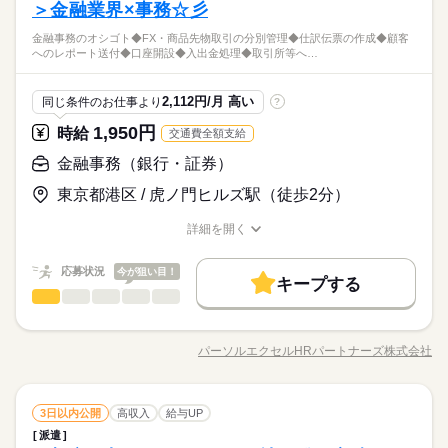
引所等への報告業務 など ＝＝上記のお仕事以外も多数あり♪＝
＞金融業界×事務☆彡
＼未経験さん歓迎／ オフィスワークがはじめての方や 派遣がは
続きを読む
＝ 完全在宅のオフィスワークや 誰もが知ってる有名大学でのオ
じめての方も安心＊ 自宅で学べるe-learning（無料）など 研修制
当社限定☆パナソニック健保加入♪ご本人負担約4割で保険料が
金融事務のオシゴト◆FX・商品先物取引の分別管理◆仕訳伝票の作成◆顧客
シゴト、 未経験から正社員目指せる事務など＊ 9月、10月スタ
続きを読む
度バッチリ★ もちろん経験者さんも大歓迎♪＊ 全国に4,500件以
ひとりで
みんなで
仕事の仕方
へのレポート送付◆口座開設◆入出金処理◆取引所等へ…
オトク！高時給1950円⇒想定月収31万円以上↑＜土日祝休み＞週
ートのお仕事も多数（＾＾） ≪おうちでカンタン！電話で登録
上の お仕事がある パーソルエクセルHRパートナーズ。 ●勤務時
金融関連
業界
末はじぶん時間☆未経験からチャレンジできる！
OK≫ 来社不要でラクラク♪まずは登録だけでも◎
間を相談したい ●経験がないから不安 そんな方の要望もしっか
続きを読む
しずか
にぎやか
応募資格
職場の様子
りお聞きして あなたにピッタリなお仕事をご紹介させて頂きま
2,112円/月 高い
同じ条件のお仕事より
?
す。
＼未経験さん歓迎／ オフィスワークがはじめての方や 派遣がは
1,950円
お仕事の特徴
時給
交通費全額支給
時給 1,950円
給与
じめての方も安心＊ 自宅で学べるe-learning（無料）など 研修制
詳しい募集要項をすべて見る
当社限定☆パナソニック健保加入♪ご本人負担約4割で保険料が
働く人の待遇向上
度バッチリ★ もちろん経験者さんも大歓迎♪＊ 全国に4,500件以
金融事務（銀行・証券）
【交通費備考】
オトク！高時給1950円⇒想定月収31万円以上↑＜土日祝休み＞週
上の お仕事がある パーソルエクセルHRパートナーズ。 ●勤務時
※当社規定あり
高収入
給与UP
末はじぶん時間☆未経験からチャレンジできる！
東京都港区 / 虎ノ門ヒルズ駅（徒歩2分）
間を相談したい ●経験がないから不安 そんな方の要望もしっか
続きを読む
給料UPしました！ kkw_bcov2106
応募する
基本特徴
りお聞きして あなたにピッタリなお仕事をご紹介させて頂きま
詳細を開く
す。
未経験OK
新卒・第二
20代活躍
30代活躍
40代活躍
職種/応募資格
お仕事の特徴
給与/時間/休日
続きを読む
時給 1,950円
給与
長期
期間・時間
詳しい募集要項をすべて見る
募集条件
働く人の待遇向上
応募状況
基本特徴
今が狙い目！
高収入
給与UP
【交通費備考】
キープする
8：45～17：45（実働8：00、休憩1：00）
交通費
金融事務（銀行・証券）
勤務地固定
主婦・主夫
履歴書不要
職種
※当社規定あり
未経験OK
新卒・第二
20代活躍
30代活躍
40代活躍
低い
高い
◆残業：月10～19時間
多い年齢層
給料UPしました！ kkw_bcov2106
募集条件
金融事務のオシゴト ◆FX・商品先物取引の分別管理 ◆仕訳伝票
WEB登録
応募する
の作成 ◆顧客へのレポート送付 ◆口座開設 ◆入出金処理 ◆取
交通費
勤務地固定
主婦・主夫
履歴書不要
パーソルエクセルHRパートナーズ株式会社
男性
女性
男女の割合
就業時間・曜日
職種/応募資格
お仕事の特徴
給与/時間/休日
続きを読む
引所等への報告業務 など ＝＝上記のお仕事以外も多数あり♪＝
土曜 日曜 祝日
休日・休暇
続きを読む
WEB登録
長期
期間・時間
＝ 完全在宅のオフィスワークや 誰もが知ってる有名大学でのオ
残20未満
土日祝休
家庭都合休可
＜やっぱりうれしい土日祝お休み♪＞
就業時間・曜日
シゴト、 未経験から正社員目指せる事務など＊ 9月、10月スタ
続きを読む
残20未満
土日祝休
家庭都合休可
8：45～17：45（実働8：00、休憩1：00）
ひとりで
みんなで
仕事の仕方
働き方・環境
金融事務（銀行・証券）
職種
ートのお仕事も多数（＾＾） ≪おうちでカンタン！電話で登録
3日以内公開
高収入
給与UP
働き方・環境
低い
高い
◆残業：月10～19時間
多い年齢層
金融関連
業界
OK≫ 来社不要でラクラク♪まずは登録だけでも◎
派遣
大手企業
外資系
ブランクOK
産休・育休
金融事務のオシゴト ◆FX・商品先物取引の分別管理 ◆仕訳伝票
大手企業
外資系
ブランクOK
産休・育休