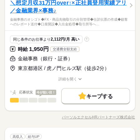
しずか
にぎやか
＼想定月収31万円over↑×正社員登用実績アリ
応募資格
職場の様子
の作成 ◆顧客へのレポート送付 ◆口座開設 ◆入出金処理 ◆取
社会保険制度
研修制度
資格支援
禁煙・分煙
男性
女性
社会保険制度
研修制度
資格支援
禁煙・分煙
男女の割合
引所等への報告業務 など ＝＝上記のお仕事以外も多数あり♪＝
土曜 日曜 祝日
休日・休暇
／金融業界×事務♪
＼未経験さん歓迎／ オフィスワークがはじめての方や 派遣がは
続きを読む
駅5分以内
派遣活躍中
英語不要
PC不要
＝ 完全在宅のオフィスワークや 誰もが知ってる有名大学でのオ
駅5分以内
派遣活躍中
英語不要
PC不要
じめての方も安心＊ 自宅で学べるe-learning（無料）など 研修制
＜やっぱりうれしい土日祝お休み♪＞
早めに決めよう☆9月スタート♪定着率GOODの大手企業×長期就
金融事務のオシゴト◆FX・商品先物取引の分別管理◆仕訳伝票の作成◆顧客
シゴト、 未経験から正社員目指せる事務など＊ 9月、10月スタ
続きを読む
度バッチリ★ もちろん経験者さんも大歓迎♪＊ 全国に4,500件以
活かせるスキル
ひとりで
みんなで
仕事の仕方
Word
Excel
活かせるスキル
へのレポート送付◆口座開設◆入出金処理◆取引所等へ…
業☆彡未経験からチャレンジできる！派遣staff→直接雇用実績
ートのお仕事も多数（＾＾） ≪おうちでカンタン！電話で登録
上の お仕事がある パーソルエクセルHRパートナーズ。 ●勤務時
金融関連
業界
があります◎
OK≫ 来社不要でラクラク♪まずは登録だけでも◎
Word
Excel
間を相談したい ●経験がないから不安 そんな方の要望もしっか
続きを読む
しずか
にぎやか
応募資格
職場の様子
りお聞きして あなたにピッタリなお仕事をご紹介させて頂きま
2,112円/月 高い
同じ条件のお仕事より
?
す。
＼未経験さん歓迎／ オフィスワークがはじめての方や 派遣がは
1,950円
お仕事の特徴
時給
交通費全額支給
時給 1,950円
給与
じめての方も安心＊ 自宅で学べるe-learning（無料）など 研修制
詳しい募集要項をすべて見る
早めに決めよう☆9月スタート♪定着率GOODの大手企業×長期就
働く人の待遇向上
度バッチリ★ もちろん経験者さんも大歓迎♪＊ 全国に4,500件以
金融事務（銀行・証券）
【交通費備考】
業☆彡未経験からチャレンジできる！派遣staff→直接雇用実績
上の お仕事がある パーソルエクセルHRパートナーズ。 ●勤務時
※当社規定あり
高収入
給与UP
があります◎
東京都港区 / 虎ノ門ヒルズ駅（徒歩2分）
間を相談したい ●経験がないから不安 そんな方の要望もしっか
続きを読む
給料UPしました！ kkw_bcov2106
応募する
基本特徴
りお聞きして あなたにピッタリなお仕事をご紹介させて頂きま
詳細を開く
す。
未経験OK
新卒・第二
20代活躍
30代活躍
40代活躍
職種/応募資格
お仕事の特徴
給与/時間/休日
続きを読む
時給 1,950円
給与
長期
期間・時間
詳しい募集要項をすべて見る
募集条件
働く人の待遇向上
応募状況
基本特徴
今が狙い目！
高収入
給与UP
【交通費備考】
キープする
8：45～17：45（実働8：00、休憩1：00）
交通費
金融事務（銀行・証券）
勤務地固定
主婦・主夫
履歴書不要
職種
※当社規定あり
未経験OK
新卒・第二
20代活躍
30代活躍
40代活躍
低い
高い
◆残業：月10～19時間
多い年齢層
給料UPしました！ kkw_bcov2106
募集条件
金融事務のオシゴト ◆FX・商品先物取引の分別管理 ◆仕訳伝票
WEB登録
応募する
の作成 ◆顧客へのレポート送付 ◆口座開設 ◆入出金処理 ◆取
交通費
勤務地固定
主婦・主夫
履歴書不要
パーソルエクセルHRパートナーズ株式会社
男性
女性
男女の割合
就業時間・曜日
職種/応募資格
お仕事の特徴
給与/時間/休日
続きを読む
引所等への報告業務 など ＝＝上記のお仕事以外も多数あり♪＝
土曜 日曜 祝日
休日・休暇
続きを読む
WEB登録
長期
期間・時間
＝ 完全在宅のオフィスワークや 誰もが知ってる有名大学でのオ
残20未満
土日祝休
家庭都合休可
＜やっぱりうれしい土日祝お休み♪＞
就業時間・曜日
シゴト、 未経験から正社員目指せる事務など＊ 9月、10月スタ
続きを読む
残20未満
土日祝休
家庭都合休可
8：45～17：45（実働8：00、休憩1：00）
ひとりで
みんなで
仕事の仕方
働き方・環境
金融事務（銀行・証券）
職種
ートのお仕事も多数（＾＾） ≪おうちでカンタン！電話で登録
高収入
給与UP
働き方・環境
低い
高い
◆残業：月10～19時間
多い年齢層