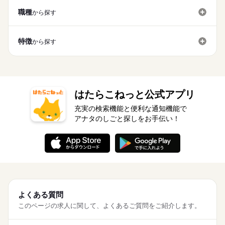
です。
Word
Excel
職種
から探す
土曜 日曜 祝日
休日・休暇
特徴
から探す
※土・日・祝がお休みです。※企業カレンダーあります。
はたらこねっと公式アプリ
充実の検索機能と便利な通知機能で
アナタのしごと探しをお手伝い！
よくある質問
このページの求人に関して、よくあるご質問をご紹介します。