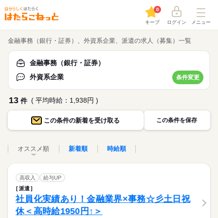
0
キープ
ログイン
メニュー
金融事務（銀行・証券）、外資系企業、派遣の求人（募集）一覧
金融事務（銀行・証券）
外資系企業
条件変更
13
( 平均時給：1,938円 )
件
この条件の
新着を受け取る
この条件を保存
オススメ順
新着順
時給順
高収入
給与UP
派遣
社員化実績あり！金融業界×事務☆彡土日祝
休＜高時給1950円↑＞