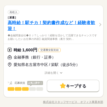
土曜 日曜 祝日
休日・休暇
会対応｜外国企業・日系企業との取引推進関連業務｜顧客紹
応募する
◆中途入社の社員が多く活躍中！同業務の方も在籍◎大型連休
交通費
1ヵ月以内にスタート
勤務地固定
主婦・主夫
就業時間・曜日
長期
期間・時間
続きを読む
介・提携関連業務などをお願いします。 ▼こちらのお仕事のほ
続きを読む
あり★ 長期の就業をご希望の方にオススメ♪近くに飲食店・
土日祝日
履歴書不要
WEB登録
金融事務（銀行・証券）
職種
かにも 電話なしのコツコツ系データ入力や英語を使う事務、 大
高収入
残業なし
土日祝休
コンビニあります！
08：45～17：00
就業時間・曜日
働き方・環境
残業なし
土日祝休
学やコールセンターなどのお仕事も扱っています。 在宅のお仕
【残業】ほとんどなし
派遣
≪銀行≫キレイなビル内での勤務！駅直結で通勤ラクラクで
働き方・環境
事があるエリアも☆ 9月・10月スタートもご相談ください♪
金融関連
高時給！駅チカ！契約書作成など！経験者歓
応募資格
業界
大手企業
外資系
ブランクOK
産休・育休
す！ 【お仕事の内容】預金・融資関連書類の送付および事
大手企業
外資系
ブランクOK
産休・育休
お仕事の特徴
務処理案内｜振込・外国送金・ＩＢ・ローンに関する質問・照
迎！
◆未経験者歓迎！
社会保険制度
研修制度
資格支援
服装自由
土曜 日曜 祝日
休日・休暇
会対応｜外国企業・日系企業との取引推進関連業務｜顧客紹
社会保険制度
研修制度
資格支援
服装自由
基本特徴
◆金融関連会社◆ＯＪＴしっかり！経験を活かして活躍できるチャンスです
禁煙・分煙
駅5分以内
派遣活躍中
英語不要
介・提携関連業務などをお願いします。 ▼こちらのお仕事のほ
続きを読む
土日祝日
未経験OK
新卒・第二
40代活躍
お願いしたいお仕事の内容】融資関連事務（裏方 契約…
禁煙・分煙
駅5分以内
派遣活躍中
英語不要
かにも 電話なしのコツコツ系データ入力や英語を使う事務、 大
活かせるスキル
Word
Excel
◆中途入社の社員が多く活躍中！同業務の方も在籍◎大型連休
時給 1,300円～1,400円
給与
学やコールセンターなどのお仕事も扱っています。 在宅のお仕
詳しい募集要項をすべて見る
あり★ 長期の就業をご希望の方にオススメ♪近くに飲食店・
募集条件
活かせるスキル
このお仕事は、働いた分の給料を給料日を待たずに受け取れる
事があるエリアも☆ 9月・10月スタートもご相談ください♪
1,600円
応募資格
時給
交通費全額支給
コンビニあります！
即日スタート
履歴書不要
WEB登録
Word
Excel
『速払いサービス』を利用できます（利用規定あり）
続きを読む
◆未経験者歓迎！
金融事務（銀行・証券）
応募する
就業時間・曜日
愛知県名古屋市中区 / 栄駅（徒歩5分）
残業なし
土日祝休
長期
期間・時間
時給 1,300円～1,400円
基本特徴
給与
募集条件
未経験OK
新卒・第二
40代活躍
詳しい募集要項をすべて見る
詳細を開く
働き方・環境
9：00～17：00 ※残業はほとんどありません。※休憩は６０分
就業時間・曜日
職種/応募資格
このお仕事は、働いた分の給料を給料日を待たずに受け取れる
お仕事の特徴
給与/時間/休日
即日スタート
履歴書不要
WEB登録
です。
外資系
社会保険制度
研修制度
資格支援
日払い
『速払いサービス』を利用できます（利用規定あり）
働き方・環境
残業なし
土日祝休
応募状況
人気上昇中！
キープする
週払い
禁煙・分煙
駅5分以内
PC不要
応募する
外資系
社会保険制度
研修制度
資格支援
日払い
金融事務（銀行・証券）
金融関連
業界
職種
続きを読む
土曜 日曜 祝日
休日・休暇
長期
期間・時間
週払い
禁煙・分煙
駅5分以内
PC不要
◆金融関連会社◆ＯＪＴしっかり！経験を活かして活躍できる
※土・日・祝がお休みです。
チャンスです！ 【お願いしたいお仕事の内容】 融資関連事
9：00～17：00 ※残業はほとんどありません。※休憩は６０分
株式会社スタッフサービス オフィス事業本部
職種/応募資格
お仕事の特徴
給与/時間/休日
務（裏方）、契約書作成・確認、データ入力、備品管理、経費
です。