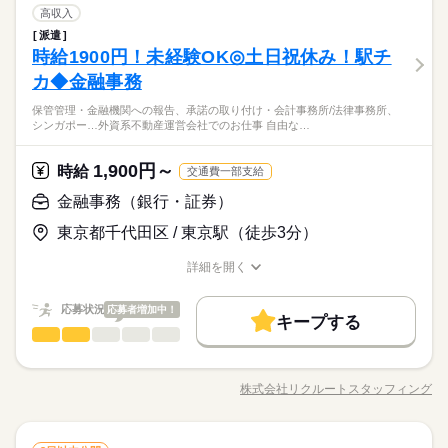
8：45～17：45（実働8：00、休憩1：00）
ひとりで
みんなで
仕事の仕方
働き方・環境
金融事務（銀行・証券）
職種
ートのお仕事も多数（＾＾） ≪おうちでカンタン！電話で登録
高収入
働き方・環境
低い
高い
◆残業：月10～19時間
多い年齢層
金融関連
業界
OK≫ 来社不要でラクラク♪まずは登録だけでも◎
派遣
大手企業
外資系
ブランクOK
産休・育休
金融事務のオシゴト ◆FX・商品先物取引の分別管理 ◆仕訳伝票
大手企業
外資系
ブランクOK
産休・育休
しずか
にぎやか
時給1900円！未経験OK◎土日祝休み！駅チ
応募資格
職場の様子
の作成 ◆顧客へのレポート送付 ◆口座開設 ◆入出金処理 ◆取
社会保険制度
研修制度
資格支援
禁煙・分煙
男性
女性
社会保険制度
研修制度
資格支援
禁煙・分煙
男女の割合
引所等への報告業務 など ＝＝上記のお仕事以外も多数あり♪＝
土曜 日曜 祝日
休日・休暇
カ◆金融事務
＼未経験さん歓迎／ オフィスワークがはじめての方や 派遣がは
続きを読む
駅5分以内
派遣活躍中
英語不要
PC不要
＝ 完全在宅のオフィスワークや 誰もが知ってる有名大学でのオ
駅5分以内
派遣活躍中
英語不要
PC不要
じめての方も安心＊ 自宅で学べるe-learning（無料）など 研修制
＜やっぱりうれしい土日祝お休み♪＞
早めに決めよう☆9月スタート♪定着率GOODの大手企業×長期就
保管管理・金融機関への報告、承諾の取り付け・会計事務所/法律事務所、
シゴト、 未経験から正社員目指せる事務など＊ 9月、10月スタ
続きを読む
度バッチリ★ もちろん経験者さんも大歓迎♪＊ 全国に4,500件以
活かせるスキル
ひとりで
みんなで
仕事の仕方
Word
Excel
活かせるスキル
シンガポー…外資系不動産運営会社でのお仕事 自由な…
業☆彡未経験からチャレンジできる！派遣staff→直接雇用実績
ートのお仕事も多数（＾＾） ≪おうちでカンタン！電話で登録
上の お仕事がある パーソルエクセルHRパートナーズ。 ●勤務時
金融関連
業界
があります◎
OK≫ 来社不要でラクラク♪まずは登録だけでも◎
Word
Excel
間を相談したい ●経験がないから不安 そんな方の要望もしっか
続きを読む
1,900円～
しずか
にぎやか
応募資格
時給
職場の様子
りお聞きして あなたにピッタリなお仕事をご紹介させて頂きま
交通費一部支給
す。
＼未経験さん歓迎／ オフィスワークがはじめての方や 派遣がは
金融事務（銀行・証券）
お仕事の特徴
時給 1,950円
給与
じめての方も安心＊ 自宅で学べるe-learning（無料）など 研修制
詳しい募集要項をすべて見る
早めに決めよう☆9月スタート♪定着率GOODの大手企業×長期就
働く人の待遇向上
東京都千代田区 / 東京駅（徒歩3分）
度バッチリ★ もちろん経験者さんも大歓迎♪＊ 全国に4,500件以
【交通費備考】
業☆彡未経験からチャレンジできる！派遣staff→直接雇用実績
上の お仕事がある パーソルエクセルHRパートナーズ。 ●勤務時
※当社規定あり
高収入
給与UP
があります◎
詳細を開く
間を相談したい ●経験がないから不安 そんな方の要望もしっか
続きを読む
給料UPしました！ kkw_bcov2106
職種/応募資格
お仕事の特徴
給与/時間/休日
応募する
基本特徴
りお聞きして あなたにピッタリなお仕事をご紹介させて頂きま
す。
応募状況
応募者増加中！
未経験OK
新卒・第二
20代活躍
30代活躍
40代活躍
続きを読む
キープする
時給 1,950円
給与
長期
期間・時間
金融事務（銀行・証券）
職種
詳しい募集要項をすべて見る
低い
高い
多い年齢層
募集条件
働く人の待遇向上
基本特徴
高収入
給与UP
【交通費備考】
8：45～17：45（実働8：00、休憩1：00）
【英語使用あり】 ・投資サポート ・契約書、コーポレート書類
交通費
勤務地固定
主婦・主夫
履歴書不要
※当社規定あり
未経験OK
新卒・第二
20代活躍
30代活躍
40代活躍
◆残業：月10～19時間
作成、保管管理 ・金融機関への報告、承諾の取り付け ・会計事
給料UPしました！ kkw_bcov2106
株式会社リクルートスタッフィング
男性
女性
募集条件
男女の割合
WEB登録
職種/応募資格
お仕事の特徴
給与/時間/休日
務所/法律事務所、シンガポール本社との連携 ・投資家（国内・
応募する
続きを読む
国外）への報告や質疑対応 ・電話・メール・来客対応など ▼こ
交通費
勤務地固定
主婦・主夫
履歴書不要
就業時間・曜日
続きを読む
土曜 日曜 祝日
休日・休暇
ちらのお仕事以外にも...▼ ・大手企業でのお仕事 ・人気の在宅
続きを読む
ひとりで
みんなで
仕事の仕方
WEB登録
長期
期間・時間