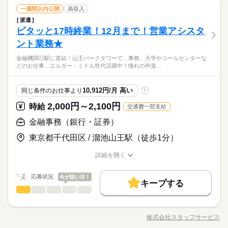
さんのお仕事の中からあなたのご希望に合わせて選べます♪ 09
続きを読む
土曜 日曜 祝日
休日・休暇
大手企業
外資系
産休・育休
社会保険制度
研修制度
しずか
にぎやか
職場の様子
就業時間・曜日
働き方・環境
長期
期間・時間
金融事務（銀行・証券）
残20未満
土日祝休
職種
月、10月スタートのご希望の方も まずはお気軽にご相談くださ
一週間以内公開
高収入
低い
高い
多い年齢層
土・日・祝日休みの週休2日のお仕事です。
資格支援
禁煙・分煙
駅5分以内
派遣活躍中
金融関連
業界
い☆
派遣
大手企業
外資系
産休・育休
社会保険制度
研修制度
08：40-17：10（休憩60分）実働7時間30分
【英語使用あり】 ◎約定取引に関わる事務サポート ・システム
ピタッと17時終業！12月まで！営業アシスタ
応募資格
英語不要
PC不要
※残業時間：月5時間～15時間程度。■月末月初に集中します
へのデータ入力、照合 ・基準価額（NAV）の計算 ・ファイリン
資格支援
禁煙・分煙
駅5分以内
派遣活躍中
ひとりで
みんなで
仕事の仕方
グ ・電話対応、メール対応 ▼こちらのお仕事以外にも...▼ ・大
ント業務★
【必要な業界経験】金融業界 【必要なスキル】Excel：入
続きを読む
英語不要
PC不要
手企業でのお仕事 ・人気の在宅や大学事務のお仕事 など たく
力、修正、TOEFLスコアをお持ちの方、TOEICのスコアをお持
【在宅OK/週4出社】【17時定時/ほぼ残業なし】【高時給2600
金融機関◎駅に直結！山王パークタワーで…事務、大学やコールセンターな
さんのお仕事の中からあなたのご希望に合わせて選べます♪ 09
続きを読む
土曜 日曜 祝日
休日・休暇
ちの方、英語
しずか
にぎやか
職場の様子
どのお仕事…エルダー・ミドル世代活躍中！憧れの外資…
円】
月、10月スタートのご希望の方も まずはお気軽にご相談くださ
土・日・祝日休みの週休2日のお仕事です。
金融関連
業界
◆投資顧問会社にて約定取引に関する事務のお仕事◆
い☆
◎金融業界でのご経験が活かせます！
応募資格
時給 2,600円～
10,912円/月 高い
給与
同じ条件のお仕事より
?
詳しい募集要項をすべて見る
【必要な業界経験】金融業界 【必要なスキル】Excel：入
交通費 1ヵ月3万円を上限として実費支給 月収例 36万4000円 時
2,000円～2,100円
時給
交通費一部支給
力、修正、TOEFLスコアをお持ちの方、TOEICのスコアをお持
給2600円×実働7h×週5日×4週 ※月収例を保証するものではあり
お仕事の特徴
【在宅OK/週4出社】【17時定時/ほぼ残業なし】【高時給2600
ちの方、英語
金融事務（銀行・証券）
ません。 ha_rs_001
円】
応募する
働く人の待遇向上
◆投資顧問会社にて約定取引に関する事務のお仕事◆
東京都千代田区 / 溜池山王駅（徒歩1分）
続きを読む
高収入
◎金融業界でのご経験が活かせます！
時給 2,600円～
給与
詳しい募集要項をすべて見る
詳細を開く
基本特徴
職種/応募資格
お仕事の特徴
給与/時間/休日
交通費 1ヵ月3万円を上限として実費支給 月収例 36万4000円 時
未経験OK
長期
20代活躍
30代活躍
40代活躍
期間・時間
続きを読む
給2600円×実働7h×週5日×4週 ※月収例を保証するものではあり
応募状況
今が狙い目！
ません。 ha_rs_001
キープする
09：00-17：00（休憩60分）実働7時間00分
募集条件
働く人の待遇向上
応募する
基本特徴
高収入
金融事務（銀行・証券）
職種
低い
高い
※残業時間：月0時間～5時間程度。■基本的にありません。繁忙
多い年齢層
交通費
1ヵ月以内にスタート
勤務地固定
主婦・主夫
募集条件
続きを読む
未経験OK
20代活躍
30代活躍
40代活躍
期には事前相談の上で数時間程度残業お願いする可能性はあり
９月スタート！◎金融機関◎駅に直結！山王パークタワーでの
ますが相談可能です。
勤務です！ 【お願いしたいお仕事の内容】企業の決算書・
履歴書不要
交通費
1ヵ月以内にスタート
WEB登録
勤務地固定
主婦・主夫
株式会社スタッフサービス
男性
女性
男女の割合
職種/応募資格
お仕事の特徴
給与/時間/休日
財務資料の内容確認およびデータ入力、融資関連審査に必要な
履歴書不要
WEB登録
続きを読む