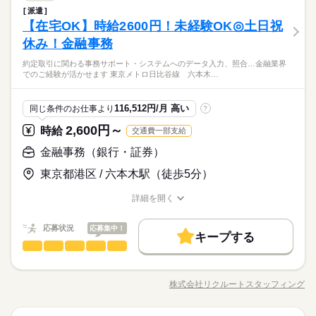
就業時間・曜日
働き方・環境
金融関連
業界
残20以上
土日祝休
土曜 日曜 祝日
休日・休暇
の方も まずはお気軽にご相談ください☆
残20以上
土日祝休
派遣
◎金融機関にて事務のお仕事 ・データ入力 ・相続、諸届に関す
長期
期間・時間
外資系
産休・育休
社会保険制度
研修制度
資格支援
しずか
にぎやか
【在宅OK】時給2600円！未経験OK◎土日祝
応募資格
職場の様子
る処理 ・新規キャッシュカードの発行、再送 ・端末オペレーシ
土・日・祝日休みの週休2日のお仕事です。
働き方・環境
男性
女性
男女の割合
09：00-18：00（休憩60分）実働8時間00分
ョン ・口座の解約対応 ・住所変更対応 ・庶務業務 ・電話取次
休み！金融事務
日払い
禁煙・分煙
駅5分以内
派遣活躍中
オフィスワーク未経験OK！ ※事務経験がある方歓迎 【オフィ
続きを読む
外資系
産休・育休
社会保険制度
研修制度
資格支援
※残業時間：月10時間～20時間程度。
▼こちらのお仕事以外にも...▼ ・大手企業でのお仕事 ・人気の
スワークデビュー大歓迎！】 前職が飲食やアパレルなどで オフ
活かせるスキル
Excel
英語力
【長期案件】
約定取引に関わる事務サポート・システムへのデータ入力、照合…金融業界
在宅や大学事務のお仕事 など たくさんのお仕事の中からあな
続きを読む
日払い
禁煙・分煙
駅5分以内
派遣活躍中
ィスワーク初挑戦！という 先輩方も多くいらっしゃいます！ オ
ひとりで
みんなで
仕事の仕方
でのご経験が活かせます 東京メトロ日比谷線 六本木…
■金融機関にて事務のお仕事
たのご希望に合わせて選べます♪ 09月、10月スタートのご希望
フィス未経験でもチャレンジできる お仕事が他にもたくさん♪
金融関連
業界
■プライベートとの両立できます
活かせるスキル
土曜 日曜 祝日
休日・休暇
の方も まずはお気軽にご相談ください☆
就業前にも、オンラインでの研修など サポート体制も整えてい
続きを読む
■就業中の派遣スタッフ多数活躍中/質問しやすい環境です
しずか
にぎやか
応募資格
職場の様子
ますので 安心してご応募ください◎
Excel
英語力
116,512円/月 高い
同じ条件のお仕事より
?
土・日・祝日休みの週休2日のお仕事です。
オフィスワーク未経験OK！ ※事務経験がある方歓迎 【オフィ
2,600円～
時給
交通費一部支給
時給 1,800円～
給与
スワークデビュー大歓迎！】 前職が飲食やアパレルなどで オフ
詳しい募集要項をすべて見る
お仕事の特徴
【長期案件】
ィスワーク初挑戦！という 先輩方も多くいらっしゃいます！ オ
金融事務（銀行・証券）
交通費 1ヵ月3万円を上限として実費支給 月収例 27万9000円 時
■金融機関にて事務のお仕事
基本特徴
フィス未経験でもチャレンジできる お仕事が他にもたくさん♪
給1800円×実働7h30m×週5日×4週+残業5h ※月収例を保証するも
■プライベートとの両立できます
東京都港区 / 六本木駅（徒歩5分）
就業前にも、オンラインでの研修など サポート体制も整えてい
続きを読む
のではありません。 ha_rs_001
未経験OK
新卒・第二
20代活躍
30代活躍
40代活躍
■就業中の派遣スタッフ多数活躍中/質問しやすい環境です
応募する
ますので 安心してご応募ください◎
詳細を開く
募集条件
続きを読む
職種/応募資格
お仕事の特徴
給与/時間/休日
時給 1,800円～
給与
交通費
1ヵ月以内にスタート
勤務地固定
主婦・主夫
続きを読む
詳しい募集要項をすべて見る
応募状況
応募集中！
交通費 1ヵ月3万円を上限として実費支給 月収例 27万9000円 時
キープする
履歴書不要
WEB登録
基本特徴
長期
期間・時間
金融事務（銀行・証券）
職種
給1800円×実働7h30m×週5日×4週+残業5h ※月収例を保証するも
低い
高い
多い年齢層
未経験OK
新卒・第二
20代活躍
30代活躍
40代活躍
就業時間・曜日
のではありません。 ha_rs_001
08：40-17：10（休憩60分）実働7時間30分
【英語使用あり】 ◎約定取引に関わる事務サポート ・システム
応募する
募集条件
※残業時間：月5時間～15時間程度。■月末月初に集中します
へのデータ入力、照合 ・基準価額（NAV）の計算 ・ファイリン
残20未満
土日祝休
株式会社リクルートスタッフィング
ひとりで
続きを読む
みんなで
仕事の仕方
職種/応募資格
お仕事の特徴
給与/時間/休日
グ ・電話対応、メール対応 ▼こちらのお仕事以外にも...▼ ・大
交通費
1ヵ月以内にスタート
勤務地固定
主婦・主夫
続きを読む
働き方・環境
続きを読む
手企業でのお仕事 ・人気の在宅や大学事務のお仕事 など たく
履歴書不要
WEB登録