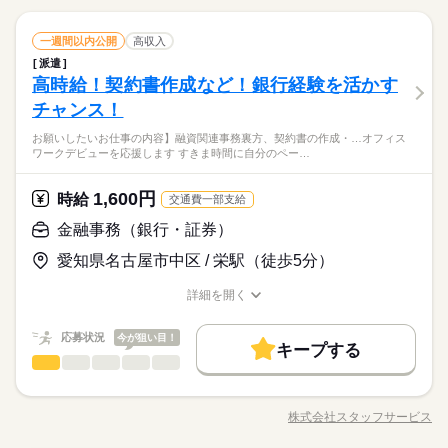
就業時間・曜日
長期
期間・時間
続きを読む
資料の準備・管理、各種資料の作成・管理・内容チェック（契
就業時間・曜日
働き方・環境
残10未満
土日祝休
約書類や営業資料など）、海外本社とのメール対応・資料提出
続きを読む
土曜 日曜 祝日
休日・休暇
残10未満
土日祝休
09：00-17：00（休憩60分）実働7時間00分
ひとりで
みんなで
仕事の仕方
金融事務（銀行・証券）
職種
サポート、データ入力、顧客情報管理など。 ▼こちらのお
一週間以内公開
高収入
在宅ワーク
外資系
産休・育休
社会保険制度
低い
高い
※残業時間：月0時間～5時間程度。■基本的にありません。繁忙
多い年齢層
土・日・祝日休みの週休2日のお仕事です。
金融関連
業界
働き方・環境
仕事のほかにも 電話なしのコツコツ系データ入力や英語を使う
派遣
期には事前相談の上で数時間程度残業お願いする可能性はあり
９月スタート！◎金融機関◎駅に直結！山王パークタワーでの
研修制度
資格支援
禁煙・分煙
駅5分以内
事務、 大学やコールセンターなどのお仕事も扱っています。 在
しずか
にぎやか
高時給！契約書作成など！銀行経験を活かす
応募資格
在宅ワーク
外資系
産休・育休
社会保険制度
職場の様子
ますが相談可能です。
勤務です！ 【お願いしたいお仕事の内容】企業の決算書・
活かせるスキル
宅のお仕事があるエリアも☆ 9月・10月スタートもご相談くださ
男性
女性
Excel
英語力
男女の割合
財務資料の内容確認およびデータ入力、融資関連審査に必要な
チャンス！
◆銀行事務の経験が必要です。 ※財務諸表（ＢＬ・ＰＬ）の
研修制度
資格支援
禁煙・分煙
駅5分以内
い♪
続きを読む
資料の準備・管理、各種資料の作成・管理・内容チェック（契
読解ができる方＆ビジネス英語の読み書きスキルをお持ちの
◆オフィカジＯＫ！質問しやすい環境！先輩社員が教えてくれ
お願いしたいお仕事の内容】融資関連事務裏方、契約書の作成・…オフィス
約書類や営業資料など）、海外本社とのメール対応・資料提出
続きを読む
活かせるスキル
土曜 日曜 祝日
休日・休暇
方。 【使用するＯＡスキル】Ｅｘｃｅｌ（関数） ▼オフィス
ひとりで
みんなで
仕事の仕方
ワークデビューを応援します すきま時間に自分のペー…
る！ エルダー・ミドル世代活躍中！憧れの外資系企業！約
サポート、データ入力、顧客情報管理など。 ▼こちらのお
ワークデビューを応援します！▼ すきま時間に自分のペースで
Excel
英語力
土・日・祝日休みの週休2日のお仕事です。
金融関連
業界
４ヶ月のお仕事です（延長の可能性あります）！
仕事のほかにも 電話なしのコツコツ系データ入力や英語を使う
学べるスマホ学習アプリ 「ぽけっと」など未経験の方を支える
続きを読む
事務、 大学やコールセンターなどのお仕事も扱っています。 在
1,600円
しずか
にぎやか
応募資格
時給
職場の様子
サポートが充実◎
交通費一部支給
宅のお仕事があるエリアも☆ 9月・10月スタートもご相談くださ
◆銀行事務の経験が必要です。 ※財務諸表（ＢＬ・ＰＬ）の
金融事務（銀行・証券）
い♪
お仕事の特徴
時給 2,000円～2,100円
給与
読解ができる方＆ビジネス英語の読み書きスキルをお持ちの
詳しい募集要項をすべて見る
◆オフィカジＯＫ！質問しやすい環境！先輩社員が教えてくれ
働く人の待遇向上
愛知県名古屋市中区 / 栄駅（徒歩5分）
方。 【使用するＯＡスキル】Ｅｘｃｅｌ（関数） ▼オフィス
【月収例】280,000円～304,500円（残業代含む）
る！ エルダー・ミドル世代活躍中！憧れの外資系企業！約
ワークデビューを応援します！▼ すきま時間に自分のペースで
高収入
４ヶ月のお仕事です（延長の可能性あります）！
詳細を開く
学べるスマホ学習アプリ 「ぽけっと」など未経験の方を支える
続きを読む
―･―･―･―･―･―･―･―･―･―･―･―･―･―
職種/応募資格
お仕事の特徴
給与/時間/休日
応募する
基本特徴
サポートが充実◎
このお仕事は、働いた分の給料を給料日を待たずに受け取れる
『速払いサービス』を利用できます（利用規定あり）
応募状況
今が狙い目！
新卒・第二
30代活躍
40代活躍
続きを読む
キープする
時給 2,000円～2,100円
給与
金融事務（銀行・証券）
職種
詳しい募集要項をすべて見る
低い
高い
多い年齢層
募集条件
働く人の待遇向上
基本特徴
高収入
【月収例】280,000円～304,500円（残業代含む）
◆銀行◆ＯＪＴしっかり！同業務の方もいるので安心して就業
3ヵ月以上
期間・時間
交通費
1ヵ月以内にスタート
履歴書不要
募集条件
WEB登録
新卒・第二
30代活躍
40代活躍
できます！ 【お願いしたいお仕事の内容】融資関連事務裏
―･―･―･―･―･―･―･―･―･―･―･―･―･―
株式会社スタッフサービス
男性
女性
男女の割合
9：00～17：00
交通費
1ヵ月以内にスタート
職種/応募資格
履歴書不要
WEB登録
お仕事の特徴
給与/時間/休日
方、契約書の作成・確認、社内外のやり取り、データ入力、フ
応募する
就業時間・曜日
このお仕事は、働いた分の給料を給料日を待たずに受け取れる
続きを読む
※残業はほとんどありません。
就業時間・曜日
ァイリング、備品管理、経費精算、メール対応、電話応対など