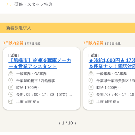
研修・スタッフ特典
新着派遣求人
3日以内公開
3日以内公開
8月7日掲載
8月7日掲載
[ 派遣 ]
[ 派遣 ]
【船橋市】冷凍冷蔵庫メーカ
★時給1,600円★ 1
ー★営業アシスタント
＆残業ナシ！電話対
一般事務・OA事務
一般事務・OA事務
千葉県船橋市 / 西船橋駅
千葉県千葉市美浜区 / 
時給 1,700円～
時給 1,600円～
長期 / 09：00～17：30 【残業】...
長期 / 08：40～17：10
土曜 日曜 祝日
土曜 日曜 祝日
（ 1 / 10 ）