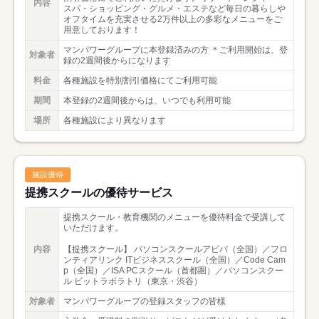
内容
スパ・ショッピング・グルメ・エステなど毎日の暮らしや
オフタイムを充実させる2万件以上の多彩なメニューをご
用意しております！
マンパワーグループに本登録済みの方 ＊ご利用開始は、登
対象者
録の2週間後からになります
料金
各種施設を特別割引価格にてご利用可能
期間
本登録の2週間後からは、いつでも利用可能
場所
各種施設により異なります
施設優待
提携スクールの優待サービス
提携スクール・教育機関のメニューを優待料金で受講して
いただけます。
内容
【提携スクール】 パソコンスクールアビバ（全国）／フロ
ンティアリンク ITビジネススクール（全国）／Code Cam
p（全国）／ISA PCスクール（首都圏）／パソコンスクー
ル ビットラボラトリ（東京・渋谷）
対象者
マンパワーグループの登録スタッフの皆様