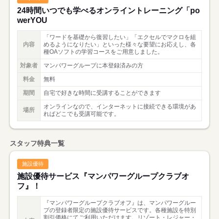
役に立つセミナーや楽しいイベントを開催！
24時間いつでも学べるオンライントレーニング「po
werYOU
正式登録のみなさま向けに、スキルアップを目指す【ビジネスス
キルセミナー】、趣味や生活に役立つ【ライフスタイルセミナ
「ワードを基礎から復習したい」「エクセルでマクロを組
ー】、転職を考える方をサポートする【正社員転職支援セミナ
内容
めるようになりたい」といった様々な要望にお応えし、各
ー】、出産や育児からのお仕事復帰を応援する【女性の復職・両
種OAソフトの学習コースをご用意しました。
立セミナー】、OA関連講座など多数セミナーやイベントをご用
対象者
マンパワーグループに本登録済みの方
意しています。
料金
無料
期間
自宅で好きな時間に受講することができます
オンラインなので、インターネットに接続できる環境があ
場所
ればどこでも受講可能です。
スタッフ特典一覧
施設優待
施設優待サービス『マンパワーグループクラブオ
フ』！
『マンパワーグループクラブオフ』は、マンパワーグルー
プの登録者限定の施設優待サービスです。各種施設を特別
割引価格にてご利用いただけます。リゾート・レジャー・