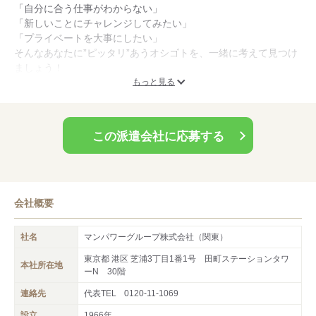
「自分に合う仕事がわからない」
スタッフフォローに自信あり
「新しいことにチャレンジしてみたい」
派遣先で相談できないことなど、なんでも相談してください！
「プライベートを大事にしたい」
「チョットした事」「聞いてほしいだけ･･･」遠慮しないで教え
そんなあなたに”ピッタリ”あうオシゴトを、一緒に考えて見つけ
てください♪アナタが楽しく、気持ちよく働けるよう、全力でフ
ましょう！
ォローいたします！
"人の力を信じる"マンパワーグループはあなたのキャリアを応援
もっと見る
します！
この派遣会社に応募する
＼来社不要の電話登録会も開催中！／
電話で完結なので顔出しは不要です◎
お気軽にご相談ください！
会社概要
社名
マンパワーグループ株式会社（関東）
東京都 港区 芝浦3丁目1番1号 田町ステーションタワ
本社所在地
ーN 30階
連絡先
代表TEL
0120-11-1069
設立
1966年