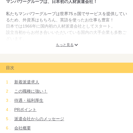
マンパワーグループは、日本初の人材派遣会社！
私たちマンパワーグループは世界75ヵ国でサービスを提供してい
るため、外資系はもちろん、英語を使ったお仕事も豊富！
日本では1966年に国内初の人材派遣会社としてスタート。
設立当初からお付き合いいただいている国内の大手企業も多数ご
ざいます。
もっと見る
自分らしいキャリアの実現、充実したワークライフ、想い描く未
来のビジョンを叶えていただくために、
私たちが変わらず大切に持ち続けているものは「働く人の視点で
目次
すべてを考えていくこと」 です。
「働く人」 に真剣に向き合い、その期待と要望の声をカタチに
新着派遣求人
できるよう、私たちマンパワーグループは真摯に取り組んでいき
ます。
この職種に強い！
待遇・福利厚生
PRポイント
派遣会社からのメッセージ
会社概要