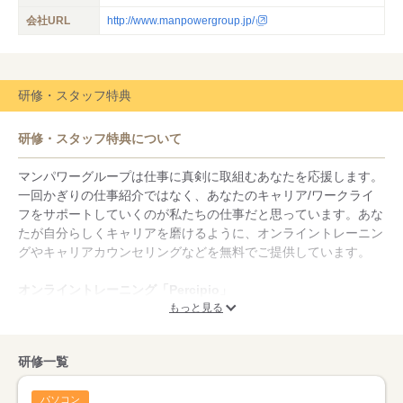
会社URL
http://www.manpowergroup.jp/
研修・スタッフ特典
研修・スタッフ特典について
マンパワーグループは仕事に真剣に取組むあなたを応援します。
一回かぎりの仕事紹介ではなく、あなたのキャリア/ワークライ
フをサポートしていくのが私たちの仕事だと思っています。あな
たが自分らしくキャリアを磨けるように、オンライントレーニン
グやキャリアカウンセリングなどを無料でご提供しています。
オンライントレーニング「Percipio」
Percipio（パーシピオ）は自宅で気軽に学習できるオンライント
もっと見る
レーニングです。OAスキル＜Word・Excel・PowerPointなど3コ
ース・8講座＞など、理解しやすく実務に活かせる技能を自分の
研修一覧
ペースで学べるので、お仕事しながらでもスキルアップを目指せ
ます。
パソコン