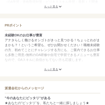
（OA学習・資格取得対策・ビジネススキル学習・最新ＩＴ関連
トレーニング等）
もっと見る
◆キャリアカウンセリング
◆全国提携スクール・教育機関のメニューを優待料金で受講
PRポイント
未経験OKのお仕事が豊富
アナタらしく働けるオシゴトがきっと見つかる！ちょっとわがま
まかも？！というご希望も、ぜひお聞かせください！職種未経験
の方、初めてことにチャレンジする方にも、ご案内できるお仕事
も多数ご用意♪無料のOA研修や自宅で学習できるメニューも豊富
なので、OAスキルに自信がもてない方も応援します。
語学が活かせるお仕事が豊富
もっと見る
なんとなく「英語」が好き♪そんなアナタを応援するお仕事もた
くさんご用意しています！もちろん、スキルが必要な通訳翻訳メ
インのお仕事から、会話が苦手な方のための読み書きオンリーの
派遣会社からのメッセージ
お仕事など、語学力とアナタのご希望にあわせて、ご紹介しま
す！その他の語学（中国語・韓国語など）を活かしたい方も、大
”今のあなたにピッタリ”がある
歓迎！
★あなたの“ピッタリ”を、私たちと一緒に探しましょう★