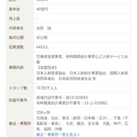
資本金
40億円
売上高
-
代表者名
吉田 誠
株式公開
非公開
従業員数
4423人
労働者派遣事業、有料職業紹介事業など人材サービス全
般
事業内容
【加盟団体】
日本人材派遣協会、日本人材紹介事業協会、国際人材派
遣団体連合、日本経済団体連合会 等
スタッフ数
71万6千人人
派遣許認可番号：派13-315642
許認可番号
有料職業紹介事業許可番号：13-ユ-313561
159ヶ所
北海道、仙台、東京（新宿・日本橋・立川）、千葉（千
拠点・事業所
葉駅前・幕張）、大宮、横浜、名古屋、大阪、神戸、広
島、福岡、沖縄
拠点・事業所一覧を見る