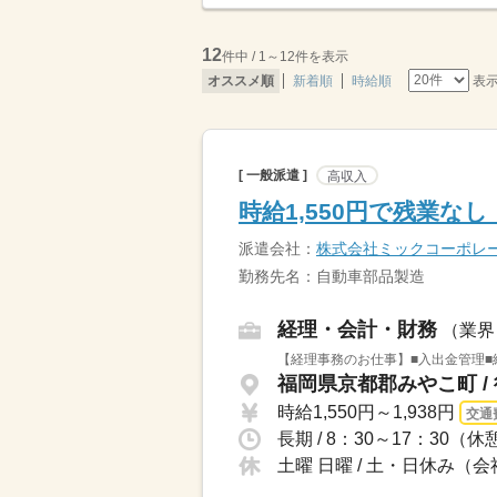
12
件中 / 1～12件を表示
表
オススメ順
新着順
時給順
[ 一般派遣 ]
高収入
時給1,550円で残業
派遣会社：
株式会社ミックコーポレ
勤務先名：自動車部品製造
経理・会計・財務
（業界
【経理事務のお仕事】■入出金管理■
福岡県京都郡みやこ町 /
時給1,550円～1,938円
交通
長期 / 8：30～17：30
土曜 日曜 / 土・日休み（