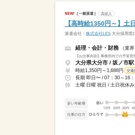
NEW!
[ 一般派遣 ]
高収入
【高時給1350円～】土
派遣会社：
株式会社LES
大分採用窓
経理・会計・財務
（業界
【お仕事内容】事務所内での予算管理
大分県大分市 / 坂ノ市
時給1,350円～1,688円
交通
長期 即日〜 / 07：30～1
土曜 日曜 祝日 / 土日祝休
多い年齢層
仕事の仕方