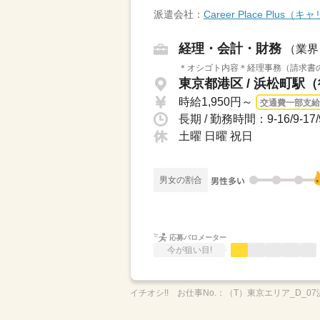
派遣会社：
Career Place Plu
経理・会計・財務
（業界
＊オシゴト内容＊経理事務（請求書の
東京都港区 / 浜松町駅
時給1,950円～
交通費一部支給
長期 / 勤務時間：9-16/9
土曜 日曜 祝日
男女の割合
応募バロメーター
今が狙い目!
イチオシ!!
お仕事No.：
（T）東京エリア_D_07