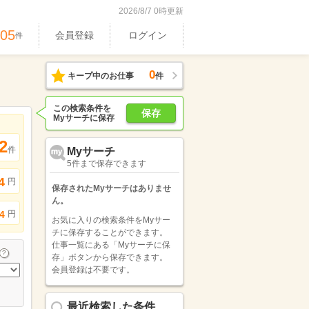
2026/8/7 0時更新
405
会員登録
ログイン
件
0
キープ中のお仕事
件
この検索条件を
保存
Myサーチに保存
2
件
Myサーチ
5件まで保存できます
4
円
保存されたMyサーチはありませ
ん。
円
4
お気に入りの検索条件をMyサー
チに保存することができます。
仕事一覧にある「Myサーチに保
存」ボタンから保存できます。
会員登録は不要です。
最近検索した条件