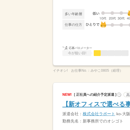
多い年齢層
仕事の仕方
応募バロメーター
今が狙い目!
イチオシ!
お仕事No.：
みやこ0805（経理）
NEW!
[ 正社員への紹介予定派遣 ]
高
?
【新オフィスで選べる事
派遣会社：
株式会社ラポート
ko-大
勤務先名：新事務所でのオシゴト