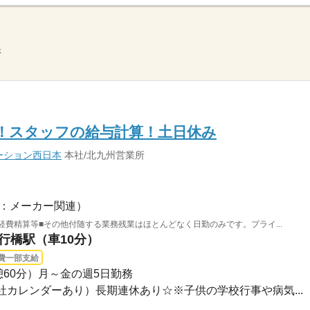
示
なし！スタッフの給与計算！土日休み
ーション西日本
本社/北九州営業所
：メーカー関連）
経費精算等■その他付随する業務残業はほとんどなく日勤のみです。プライ...
 行橋駅（車10分）
費一部支給
（休憩60分）月～金の週5日勤務
会社カレンダーあり）長期連休あり☆※子供の学校行事や病気...