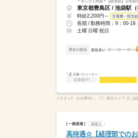
＊オシゴト内容＊【経理部】日常経理
東京都豊島区 / 池袋駅
時給2,200円～
交通費一部支給
長期 / 勤務時間：9：00-
土曜 日曜 祝日
男女の割合
応募バロメーター
応募集中!
イチオシ!!
お仕事No.：
（T）東京エリア_D_池
[ 一般派遣 ]
高収入
高待遇☆【経理部での