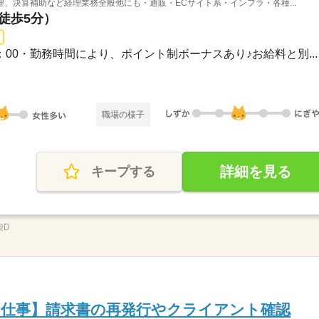
、決算補助など経理業務全般他にも・通販・ECサイト系・インフラ・各種...
（徒歩5分）
18：00・勤務時間により、ポイント制ボーナスあり♪お給料と別...
職場の様子
詳細を見る
キープする
袋D
お仕事】請求書の再発行やクライアント確認