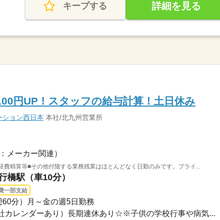
詳細を見る
キープする
100円UP！スタッフの給与計算！土日休み
ーション西日本
本社/北九州営業所
：メーカー関連）
経費精算等■その他付随する業務残業はほとんどなく日勤のみです。プライ...
 行橋駅（車10分）
費一部支給
（休憩60分）月～金の週5日勤務
会社カレンダーあり）長期連休あり☆※子供の学校行事や病気...