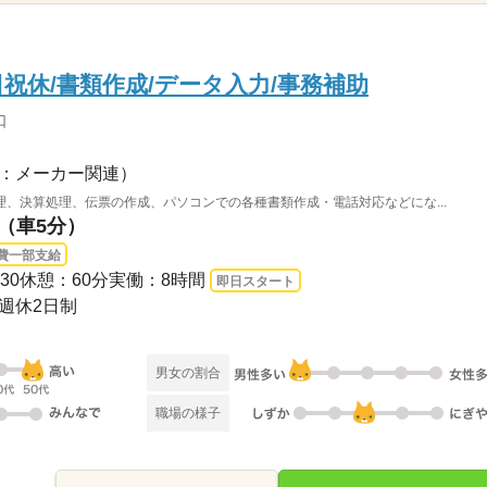
日祝休/書類作成/データ入力/事務補助
口
：メーカー関連）
、決算処理、伝票の作成、パソコンでの各種書類作成・電話対応などにな...
駅（車5分）
費一部支給
6：30休憩：60分実働：8時間
即日スタート
み週休2日制
男女の割合
職場の様子