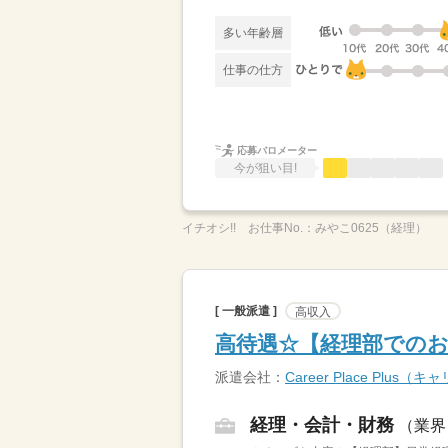
多い年齢層
仕事の仕方
応募バロメーター
今が狙い目!
イチオシ!!
お仕事No.：
みやこ0625（経理）
[ 一般派遣 ]
高収入
高待遇☆【経理部での
派遣会社：
Career Place Plu
経理・会計・財務
（業界