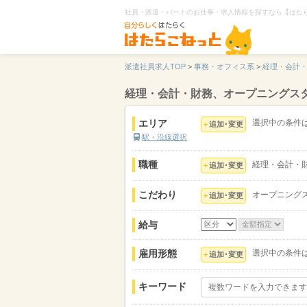
社員・派遣・パートのお仕事・求人情報を探すなら【はた
派遣社員求人TOP
>
事務・オフィス系
>
経理・会計
経理・会計・財務、オープニングス
エリア
選択中の条件
追加･変更
駅・沿線選択
職種
経理・会計・
追加･変更
こだわり
オープニング
追加･変更
給与
雇用形態
選択中の条件
追加･変更
キーワード