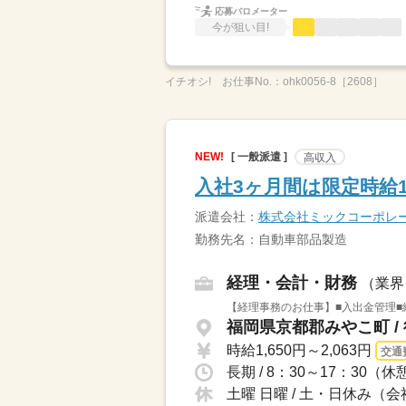
応募バロメーター
今が狙い目!
イチオシ!
お仕事No.：
ohk0056-8［2608］
NEW!
[ 一般派遣 ]
高収入
入社3ヶ月間は限定時給
派遣会社：
株式会社ミックコーポレ
勤務先名：自動車部品製造
経理・会計・財務
（業界
【経理事務のお仕事】■入出金管理■
福岡県京都郡みやこ町 /
時給1,650円～2,063円
交通
長期 / 8：30～17：30
土曜 日曜 / 土・日休み（