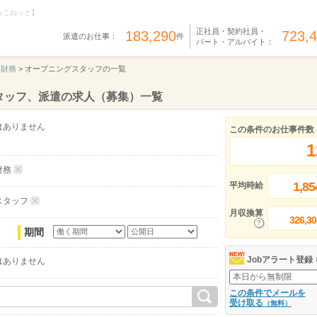
らこねっと】
正社員・契約社員・
183,290
723,
派遣のお仕事：
件
パート・アルバイト：
・財務
>
オープニングスタッフの一覧
タッフ、派遣の求人（募集）一覧
はありません
この条件のお仕事件数
1
財務
1,85
平均時給
スタッフ
月収換算
326,30
期間
Jobアラート登録
はありません
この条件でメールを
受け取る
（無料）