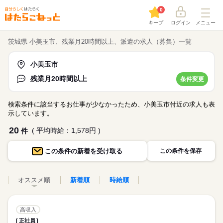
0
キープ
ログイン
メニュー
茨城県 小美玉市、残業月20時間以上、派遣の求人（募集）一覧
小美玉市
残業月20時間以上
条件変更
検索条件に該当するお仕事が少なかったため、小美玉市付近の求人も表
示しています。
20
( 平均時給：1,578円 )
件
この条件の
新着を受け取る
この条件を保存
オススメ順
新着順
時給順
高収入
正社員