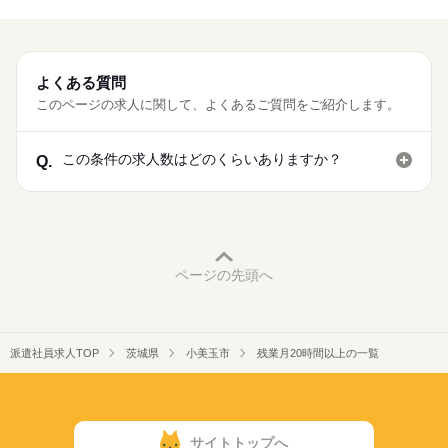
よくある質問
このページの求人に関して、よくあるご質問をご紹介します。
この条件の求人数はどのくらいありますか？
Q.
ページの先頭へ
派遣社員求人TOP
茨城県
小美玉市
残業月20時間以上の一覧
サイトトップへ