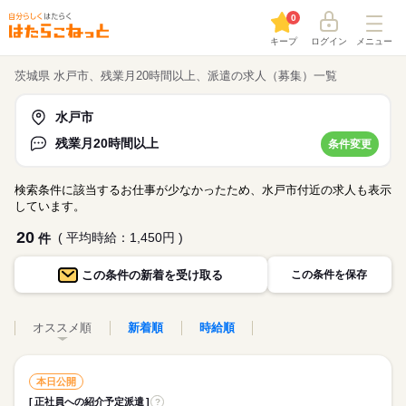
0
キープ
ログイン
メニュー
茨城県 水戸市、残業月20時間以上、派遣の求人（募集）一覧
水戸市
残業月20時間以上
条件変更
検索条件に該当するお仕事が少なかったため、水戸市付近の求人も表示
しています。
20
( 平均時給：1,450円 )
件
この条件の
新着を受け取る
この条件を保存
オススメ順
新着順
時給順
本日公開
正社員への紹介予定派遣
?