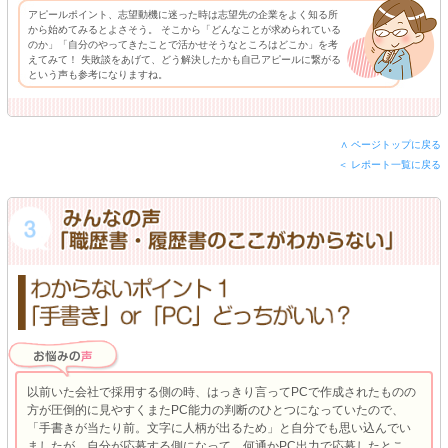
アピールポイント、志望動機に迷った時は志望先の企業をよく知る所
から始めてみるとよさそう。 そこから「どんなことが求められている
のか」「自分のやってきたことで活かせそうなところはどこか」を考
えてみて！ 失敗談をあげて、どう解決したかも自己アピールに繋がる
という声も参考になりますね。
∧ ページトップに戻る
＜ レポート一覧に戻る
以前いた会社で採用する側の時、はっきり言ってPCで作成されたものの
方が圧倒的に見やすくまたPC能力の判断のひとつになっていたので、
「手書きが当たり前。文字に人柄が出るため」と自分でも思い込んでい
ましたが、自分が応募する側になって、何通かPC出力で応募したとこ