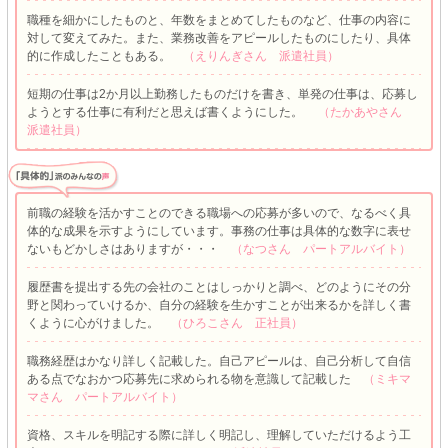
職種を細かにしたものと、年数をまとめてしたものなど、仕事の内容に
対して変えてみた。また、業務改善をアピールしたものにしたり、具体
的に作成したこともある。
（えりんぎさん 派遣社員）
短期の仕事は2か月以上勤務したものだけを書き、単発の仕事は、応募し
ようとする仕事に有利だと思えば書くようにした。
（たかあやさん
派遣社員）
前職の経験を活かすことのできる職場への応募が多いので、なるべく具
体的な成果を示すようにしています。事務の仕事は具体的な数字に表せ
ないもどかしさはありますが・・・
（なつさん パートアルバイト）
履歴書を提出する先の会社のことはしっかりと調べ、どのようにその分
野と関わっていけるか、自分の経験を生かすことが出来るかを詳しく書
くように心がけました。
（ひろこさん 正社員）
職務経歴はかなり詳しく記載した。自己アピールは、自己分析して自信
ある点でなおかつ応募先に求められる物を意識して記載した
（ミキマ
マさん パートアルバイト）
資格、スキルを明記する際に詳しく明記し、理解していただけるよう工