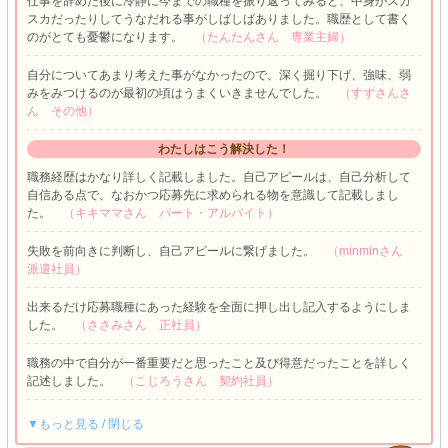
仕事を辞めた後に冷静に今までの職種を振り返ってみると、中身がスカ
スカだったりしてうなだれる事がしばしばありました。職歴として書く
のがとても憂鬱になります。
（たんたんさん 専業主婦）
自分についてあまり考えた事がなかったので、深く掘り下げ、強味、弱
みをみつけるのが最初の頃はうまくいきませんでした。
（すずさんさ
ん その他）
わたしはこう解決した！
職務経歴はかなり詳しく記載しました。自己アピールは、自己分析して
自信ある点で、なおかつ応募先に求められる物を意識して記載しまし
た。
（キキママさん パート・アルバイト）
失敗を前向きに判断し、自己アピールに繋げました。
（minminさん
派遣社員）
出来るだけ応募職種にあった経験を全面に押し出し記入するようにしま
した。
（ささみさん 正社員）
職務の中で自分が一番重要だと思ったこと及び得意だったことを詳しく
記述しました。
（こじろうさん 契約社員）
▼もっと見る / 閉じる