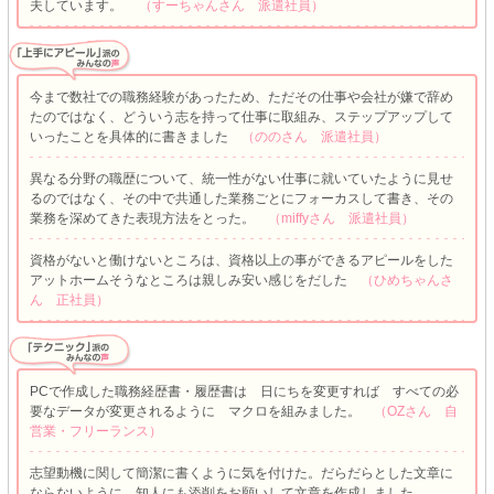
夫しています。
（すーちゃんさん 派遣社員）
今まで数社での職務経験があったため、ただその仕事や会社が嫌で辞め
たのではなく、どういう志を持って仕事に取組み、ステップアップして
いったことを具体的に書きました
（ののさん 派遣社員）
異なる分野の職歴について、統一性がない仕事に就いていたように見せ
るのではなく、その中で共通した業務ごとにフォーカスして書き、その
業務を深めてきた表現方法をとった。
（miffyさん 派遣社員）
資格がないと働けないところは、資格以上の事ができるアピールをした
アットホームそうなところは親しみ安い感じをだした
（ひめちゃんさ
ん 正社員）
PCで作成した職務経歴書・履歴書は 日にちを変更すれば すべての必
要なデータが変更されるように マクロを組みました。
（OZさん 自
営業・フリーランス）
志望動機に関して簡潔に書くように気を付けた。だらだらとした文章に
ならないように、知人にも添削をお願いして文章を作成しました。