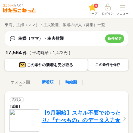
0
キープ
ログイン
メニュー
東海、主婦（ママ）・主夫歓迎、派遣の求人（募集）一覧
主婦（ママ）・主夫歓迎
条件変更
17,564
( 平均時給：1,472円 )
件
この条件の
新着を受け取る
この条件を保存
オススメ順
新着順
時給順
高収入
派遣
【9月開始】スキル不要でゆった
り♪『たべもの』のデータ入力★