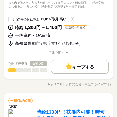
扶養内で働きたい方も大歓迎です スキル等による＊研修期間中：時給変動
なし/日払い・週払いOK（当社規定 交通費：当社規定支給k…
2,816円/月 高い
同じ条件のお仕事より
?
1,300円～1,400円
時給
交通費一部支給
一般事務・OA事務
高知県高知市 / 県庁前駅（徒歩5分）
詳細を開く
職種/応募資格
お仕事の特徴
給与/時間/休日
応募状況
今が狙い目！
キープする
一般事務・OA事務
職種
低い
高い
多い年齢層
［官公庁での事務・窓口スタッフ］ ＊事務業務 ・書類の内容チ
ェック ・専用フォーマットへのデータ入力 ・各種書類作成 な
キャリアリンク株式会社（東証プライム市場）
男性
女性
男女の割合
職種/応募資格
お仕事の特徴
給与/時間/休日
ど ＊窓口業務 ・来庁者案内、フロア案内 ・問合せ対応（制度説
続きを読む
明や手続き状況の確認がメイン） ・書類の受付 など ・その他
付随する業務（一部電話対応あり）
続きを読む
ひとりで
みんなで
仕事の仕方
一般事務・OA事務
職種
一週間以内公開
低い
高い
多い年齢層
サービス関連
業界
派遣
［官公庁での事務・窓口スタッフ］ ＊事務業務 ・書類の内容チ
しずか
にぎやか
応募資格
時給1330円！扶養内可能！時短
職場の様子
ェック ・専用フォーマットへのデータ入力 ・各種書類作成 な
男性
女性
男女の割合